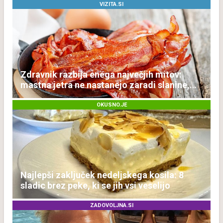
VIZITA.SI
Zdravnik razbija enega največjih mitov:
mastna jetra ne nastanejo zaradi slanine,
temveč zaradi živila, ki ga imamo vsi radi
OKUSNO.JE
Najlepši zaključek nedeljskega kosila: 8
sladic brez peke, ki se jih vsi veselijo
ZADOVOLJNA.SI