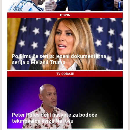
Infantinu
POPIN
Po filmu še serija: jeseni dokumentarna
serija o Melanii Trump
TV ODDAJE
Peter Poles delil nasvete za bodoče
tekmovalce kviza Na lovu