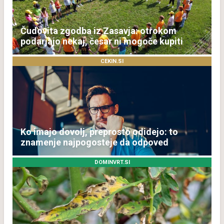
Čudovita zgodba iz Zasavja: otrokom
podarjajo nekaj, česar ni mogoče kupiti
CEKIN.SI
Ko imajo dovolj, preprosto odidejo: to
znamenje najpogosteje da odpoved
DOMINVRT.SI