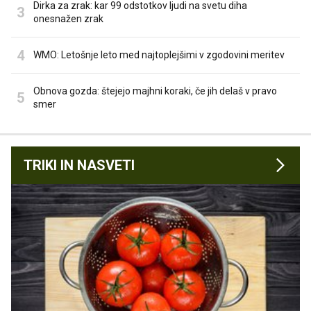
Dirka za zrak: kar 99 odstotkov ljudi na svetu diha
onesnažen zrak
WMO: Letošnje leto med najtoplejšimi v zgodovini meritev
Obnova gozda: štejejo majhni koraki, če jih delaš v pravo
smer
TRIKI IN NASVETI