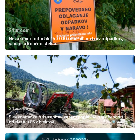
24ur.com
Nezakonito odložili 150.000 kubičnih metrov odpadkov,
sanacija končno stekla
24ur.com
S seznama za odstranitev zaradi poplavne ogroženosti
odstranili 85 objektov