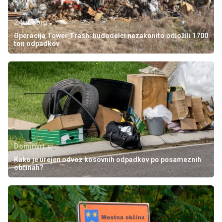
24ur.com
Operacija Tower Trash: hudodelci nezakonito odložili 1700
ton odpadkov
Dominvrt.si
Kako je urejen odvoz kosovnih odpadkov po posameznih
občinah?