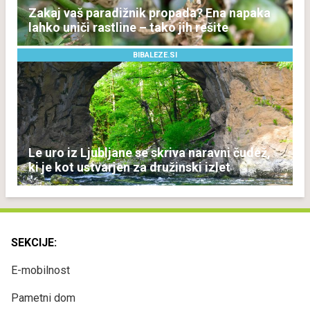
Zakaj vaš paradižnik propada? Ena napaka
lahko uniči rastline – tako jih rešite
BIBALEZE.SI
Le uro iz Ljubljane se skriva naravni čudež,
ki je kot ustvarjen za družinski izlet
SEKCIJE:
E-mobilnost
Pametni dom