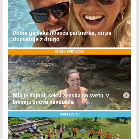
Doma ga čaka noseča partnerka, on pa
dopustuje z drugo
MOSKISVET.COM
Bila je najbolj seksi ženska na svetu, v
bikiniju znova navdušila
BIBALEZE.SI