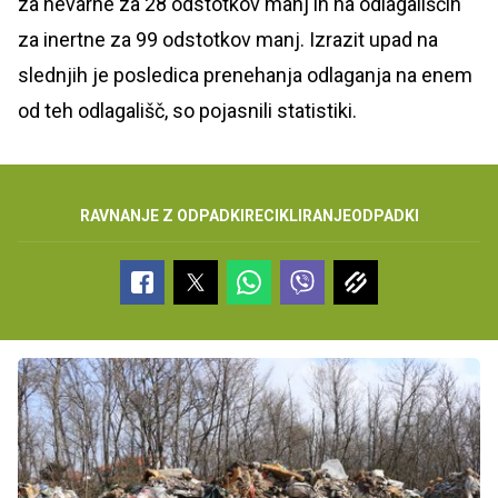
za nevarne za 28 odstotkov manj in na odlagališčih
za inertne za 99 odstotkov manj. Izrazit upad na
slednjih je posledica prenehanja odlaganja na enem
od teh odlagališč, so pojasnili statistiki.
RAVNANJE Z ODPADKI
RECIKLIRANJE
ODPADKI