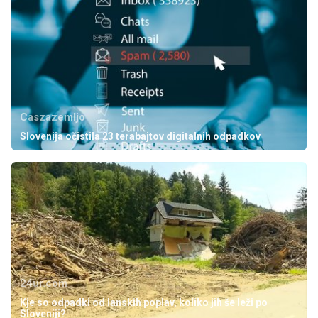
Caszazemljo
Slovenija očistila 23 terabajtov digitalnih odpadkov
24ur.com
Kje so odpadki od lanskih poplav, koliko jih še leži po
Sloveniji?