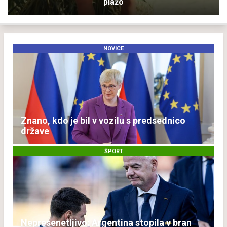
plažo
NOVICE
Znano, kdo je bil v vozilu s predsednico
države
ŠPORT
Nepresenetljivo: Argentina stopila v bran