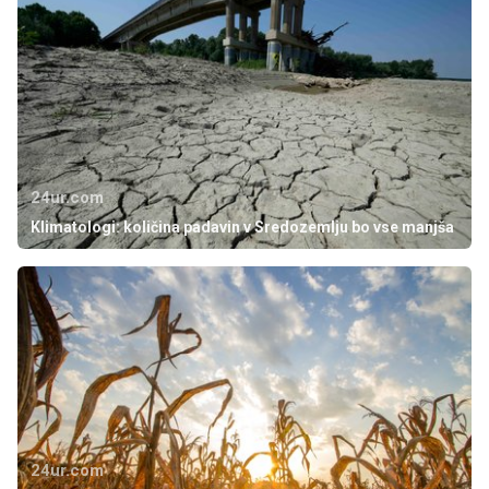
24ur.com
Klimatologi: količina padavin v Sredozemlju bo vse manjša
24ur.com