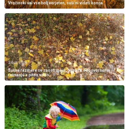
Vročinski val vse bolj verjeten, suši ni videti konca
24ur.com
Sušne razmere se zaostrujejo, pozivi k odgovornemu
ravnanju s pitno vodo