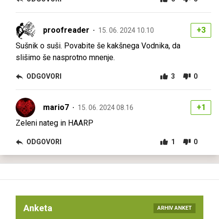
proofreader
+3
15. 06. 2024 10.10
Sušnik o suši. Povabite še kakšnega Vodnika, da
slišimo še nasprotno mnenje.
ODGOVORI
3
0
mario7
+1
15. 06. 2024 08.16
Zeleni nateg in HAARP
ODGOVORI
1
0
Anketa
ARHIV ANKET