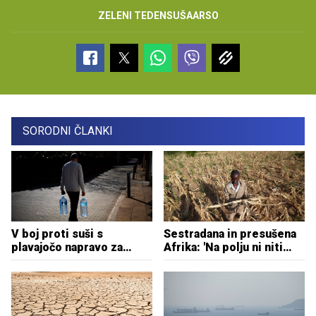
ZELENI TEDEN
SUŠA
ARSO
SORODNI ČLANKI
V boj proti suši s
Sestradana in presušena
plavajočo napravo za
Afrika: 'Na polju ni niti
razsoljevanje
enega zrna'