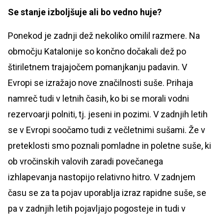
Se stanje izboljšuje ali bo vedno huje?
Ponekod je zadnji dež nekoliko omilil razmere. Na
območju Katalonije so končno dočakali dež po
štiriletnem trajajočem pomanjkanju padavin. V
Evropi se izražajo nove značilnosti suše. Prihaja
namreč tudi v letnih časih, ko bi se morali vodni
rezervoarji polniti, tj. jeseni in pozimi. V zadnjih letih
se v Evropi soočamo tudi z večletnimi sušami. Že v
preteklosti smo poznali pomladne in poletne suše, ki
ob vročinskih valovih zaradi povečanega
izhlapevanja nastopijo relativno hitro. V zadnjem
času se za ta pojav uporablja izraz rapidne suše, se
pa v zadnjih letih pojavljajo pogosteje in tudi v