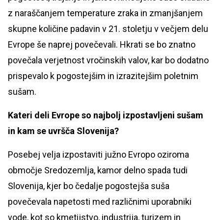
z naraščanjem temperature zraka in zmanjšanjem
skupne količine padavin v 21. stoletju v večjem delu
Evrope še naprej povečevali. Hkrati se bo znatno
povečala verjetnost vročinskih valov, kar bo dodatno
prispevalo k pogostejšim in izrazitejšim poletnim
sušam.
Kateri deli Evrope so najbolj izpostavljeni sušam
in kam se uvršča Slovenija?
Posebej velja izpostaviti južno Evropo oziroma
območje Sredozemlja, kamor delno spada tudi
Slovenija, kjer bo čedalje pogostejša suša
povečevala napetosti med različnimi uporabniki
vode, kot so kmetijstvo, industrija, turizem in