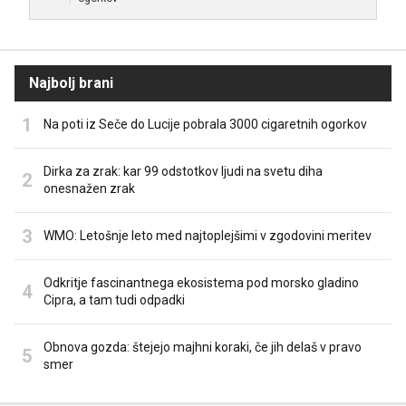
Najbolj brani
Na poti iz Seče do Lucije pobrala 3000 cigaretnih ogorkov
Dirka za zrak: kar 99 odstotkov ljudi na svetu diha
onesnažen zrak
WMO: Letošnje leto med najtoplejšimi v zgodovini meritev
Odkritje fascinantnega ekosistema pod morsko gladino
Cipra, a tam tudi odpadki
Obnova gozda: štejejo majhni koraki, če jih delaš v pravo
smer