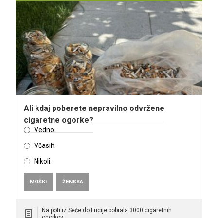
Ali kdaj poberete nepravilno odvržene
cigaretne ogorke?
Vedno.
Včasih.
Nikoli.
MOŠKI
ŽENSKA
Na poti iz Seče do Lucije pobrala 3000 cigaretnih
ogorkov