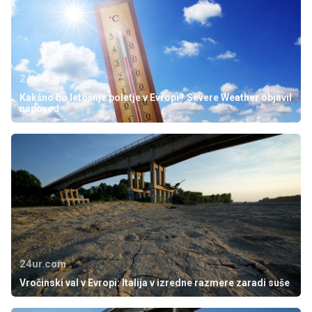
24ur.com
Kakšno bo letošnje poletje v Evropi? Severe Weather objavil
napoved
24ur.com
Vročinski val v Evropi: Italija v izredne razmere zaradi suše