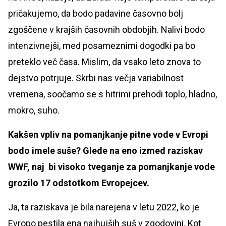
pričakujemo, da bodo padavine časovno bolj
zgoščene v krajših časovnih obdobjih. Nalivi bodo
intenzivnejši, med posameznimi dogodki pa bo
preteklo več časa. Mislim, da vsako leto znova to
dejstvo potrjuje. Skrbi nas večja variabilnost
vremena, soočamo se s hitrimi prehodi toplo, hladno,
mokro, suho.
Kakšen vpliv na pomanjkanje pitne vode v Evropi
bodo imele suše? Glede na eno izmed raziskav
WWF, naj bi visoko tveganje za pomanjkanje vode
grozilo 17 odstotkom Evropejcev.
Ja, ta raziskava je bila narejena v letu 2022, ko je
Evropo pestila ena najhujših suš v zgodovini. Kot