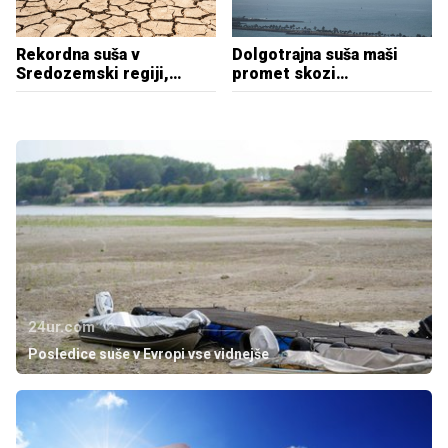
Rekordna suša v
Dolgotrajna suša maši
Sredozemski regiji,
promet skozi
močno prizadeta tudi
najpomembnejšo
Sicilija
'trgovsko žilo'
24ur.com
Posledice suše v Evropi vse vidnejše