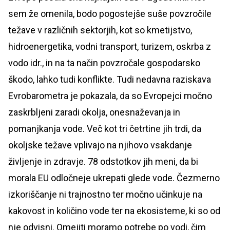
sem že omenila, bodo pogostejše suše povzročile
težave v različnih sektorjih, kot so kmetijstvo,
hidroenergetika, vodni transport, turizem, oskrba z
vodo idr., in na ta način povzročale gospodarsko
škodo, lahko tudi konflikte. Tudi nedavna raziskava
Evrobarometra je pokazala, da so Evropejci močno
zaskrbljeni zaradi okolja, onesnaževanja in
pomanjkanja vode. Več kot tri četrtine jih trdi, da
okoljske težave vplivajo na njihovo vsakdanje
življenje in zdravje. 78 odstotkov jih meni, da bi
morala EU odločneje ukrepati glede vode. Čezmerno
izkoriščanje ni trajnostno ter močno učinkuje na
kakovost in količino vode ter na ekosisteme, ki so od
nje odvisni. Omejiti moramo potrebe po vodi, čim