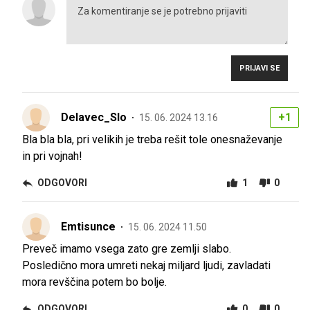
PRIJAVI SE
Delavec_Slo
+1
15. 06. 2024 13.16
Bla bla bla, pri velikih je treba rešit tole onesnaževanje
in pri vojnah!
ODGOVORI
1
0
Emtisunce
15. 06. 2024 11.50
Preveč imamo vsega zato gre zemlji slabo.
Posledično mora umreti nekaj miljard ljudi, zavladati
mora revščina potem bo bolje.
ODGOVORI
0
0