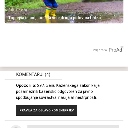
24ur.com
Toplejša in bolj sončna šele druga polovica tedna
Priporoča
KOMENTARJI
(4)
Opozorilo:
297. členu Kazenskega zakonika je
posameznik kazensko odgovoren za javno
spodbujanje sovraštva, nasilja ali nestrpnosti.
PRAVILA ZA OBJAVO KOMENTARJEV