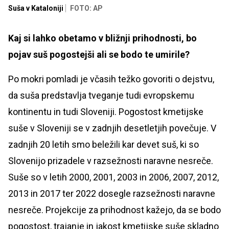
Suša v Kataloniji
FOTO: AP
Kaj si lahko obetamo v bližnji prihodnosti, bo
pojav suš pogostejši ali se bodo te umirile?
Po mokri pomladi je včasih težko govoriti o dejstvu,
da suša predstavlja tveganje tudi evropskemu
kontinentu in tudi Sloveniji. Pogostost kmetijske
suše v Sloveniji se v zadnjih desetletjih povečuje. V
zadnjih 20 letih smo beležili kar devet suš, ki so
Slovenijo prizadele v razsežnosti naravne nesreče.
Suše so v letih 2000, 2001, 2003 in 2006, 2007, 2012,
2013 in 2017 ter 2022 dosegle razsežnosti naravne
nesreče. Projekcije za prihodnost kažejo, da se bodo
pogostost, trajanje in jakost kmetijske suše skladno