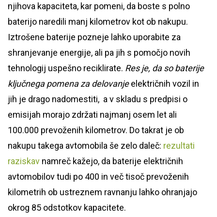
njihova kapaciteta, kar pomeni, da boste s polno
baterijo naredili manj kilometrov kot ob nakupu.
Iztrošene baterije pozneje lahko uporabite za
shranjevanje energije, ali pa jih s pomočjo novih
tehnologij uspešno reciklirate.
Res je, da so baterije
ključnega pomena za delovanje
električnih vozil in
jih je drago nadomestiti, a v skladu s predpisi o
emisijah morajo zdržati najmanj osem let ali
100.000 prevoženih kilometrov. Do takrat je ob
nakupu takega avtomobila še zelo daleč:
rezultati
raziskav
namreč kažejo, da baterije električnih
avtomobilov tudi po 400 in več tisoč prevoženih
kilometrih ob ustreznem ravnanju lahko ohranjajo
okrog 85 odstotkov kapacitete.