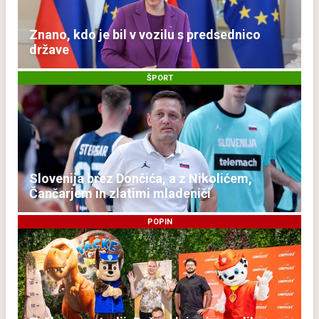
Znano, kdo je bil v vozilu s predsednico
države
ŠPORT
Slovenija brez Dončića, a z Nikolićem,
Čančarjem in zlatimi mladeniči
POPIN