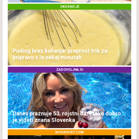
OKUSNO.JE
Puding brez kuhanja: preprost trik za
pripravo v le nekaj minutah
ZADOVOLJNA.SI
Danes praznuje 53. rojstni dan, tako dobro
je videti znana Slovenka
MOSKISVET.COM