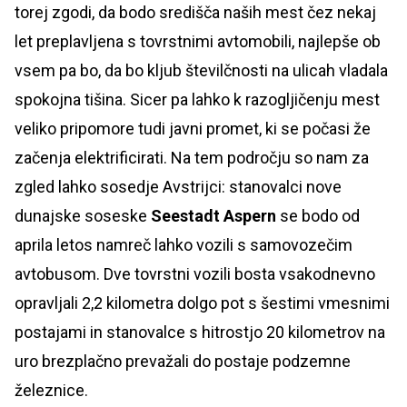
torej zgodi, da bodo središča naših mest čez nekaj
let preplavljena s tovrstnimi avtomobili, najlepše ob
vsem pa bo, da bo kljub številčnosti na ulicah vladala
spokojna tišina. Sicer pa lahko k razogljičenju mest
veliko pripomore tudi javni promet, ki se počasi že
začenja elektrificirati. Na tem področju so nam za
zgled lahko sosedje Avstrijci: stanovalci nove
dunajske soseske
Seestadt Aspern
se bodo od
aprila letos namreč lahko vozili s samovozečim
avtobusom. Dve tovrstni vozili bosta vsakodnevno
opravljali 2,2 kilometra dolgo pot s šestimi vmesnimi
postajami in stanovalce s hitrostjo 20 kilometrov na
uro brezplačno prevažali do postaje podzemne
železnice.