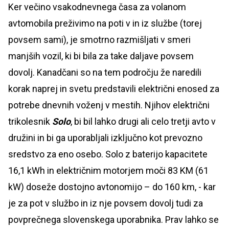
Ker večino vsakodnevnega časa za volanom
avtomobila preživimo na poti v in iz službe (torej
povsem sami), je smotrno razmišljati v smeri
manjših vozil, ki bi bila za take daljave povsem
dovolj. Kanadčani so na tem področju že naredili
korak naprej in svetu predstavili električni enosed za
potrebe dnevnih voženj v mestih. Njihov električni
trikolesnik
Solo
, bi bil lahko drugi ali celo tretji avto v
družini in bi ga uporabljali izključno kot prevozno
sredstvo za eno osebo. Solo z baterijo kapacitete
16,1 kWh in električnim motorjem moči 83 KM (61
kW) doseže dostojno avtonomijo – do 160 km, - kar
je za pot v službo in iz nje povsem dovolj tudi za
povprečnega slovenskega uporabnika. Prav lahko se