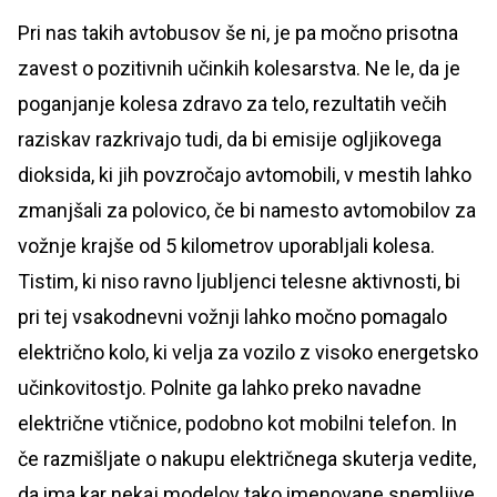
Pri nas takih avtobusov še ni, je pa močno prisotna
zavest o pozitivnih učinkih kolesarstva. Ne le, da je
poganjanje kolesa zdravo za telo, rezultatih večih
raziskav razkrivajo tudi, da bi emisije ogljikovega
dioksida, ki jih povzročajo avtomobili, v mestih lahko
zmanjšali za polovico, če bi namesto avtomobilov za
vožnje krajše od 5 kilometrov uporabljali kolesa.
Tistim, ki niso ravno ljubljenci telesne aktivnosti, bi
pri tej vsakodnevni vožnji lahko močno pomagalo
električno kolo, ki velja za vozilo z visoko energetsko
učinkovitostjo. Polnite ga lahko preko navadne
električne vtičnice, podobno kot mobilni telefon. In
če razmišljate o nakupu električnega skuterja vedite,
da ima kar nekaj modelov tako imenovane snemljive