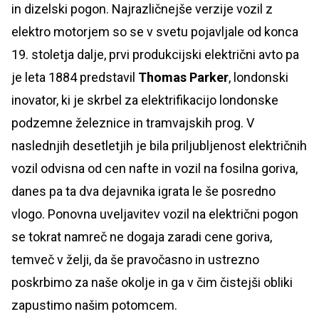
in dizelski pogon. Najrazličnejše verzije vozil z
elektro motorjem so se v svetu pojavljale od konca
19. stoletja dalje, prvi produkcijski električni avto pa
je leta 1884 predstavil
Thomas Parker
, londonski
inovator, ki je skrbel za elektrifikacijo londonske
podzemne železnice in tramvajskih prog. V
naslednjih desetletjih je bila priljubljenost električnih
vozil odvisna od cen nafte in vozil na fosilna goriva,
danes pa ta dva dejavnika igrata le še posredno
vlogo. Ponovna uveljavitev vozil na električni pogon
se tokrat namreč ne dogaja zaradi cene goriva,
temveč v želji, da še pravočasno in ustrezno
poskrbimo za naše okolje in ga v čim čistejši obliki
zapustimo našim potomcem.