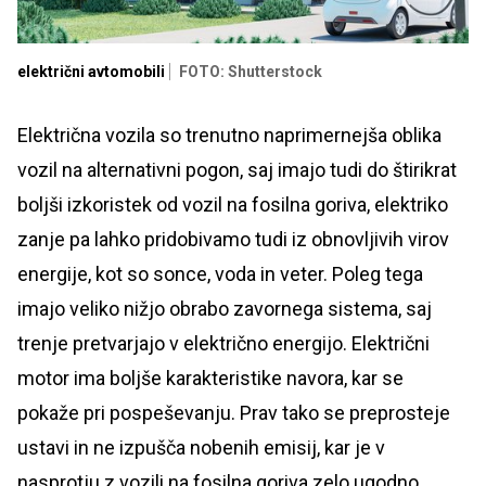
električni avtomobili
FOTO: Shutterstock
Električna vozila so trenutno naprimernejša oblika
vozil na alternativni pogon, saj imajo tudi do štirikrat
boljši izkoristek od vozil na fosilna goriva, elektriko
zanje pa lahko pridobivamo tudi iz obnovljivih virov
energije, kot so sonce, voda in veter. Poleg tega
imajo veliko nižjo obrabo zavornega sistema, saj
trenje pretvarjajo v električno energijo. Električni
motor ima boljše karakteristike navora, kar se
pokaže pri pospeševanju. Prav tako se preprosteje
ustavi in ne izpušča nobenih emisij, kar je v
nasprotju z vozili na fosilna goriva zelo ugodno