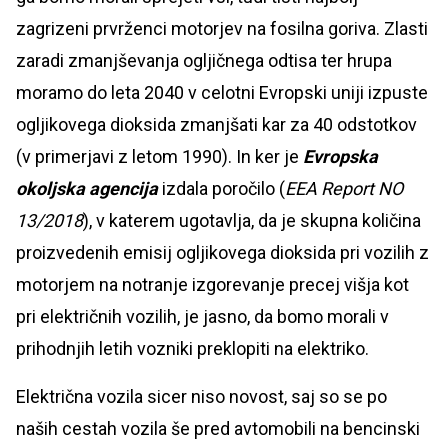
zagrizeni prvrženci motorjev na fosilna goriva. Zlasti
zaradi zmanjševanja ogljičnega odtisa ter hrupa
moramo do leta 2040 v celotni Evropski uniji izpuste
ogljikovega dioksida zmanjšati kar za 40 odstotkov
(v primerjavi z letom 1990). In ker je
Evropska
okoljska agencija
izdala poročilo (
EEA Report NO
13/2018
), v katerem ugotavlja, da je skupna količina
proizvedenih emisij ogljikovega dioksida pri vozilih z
motorjem na notranje izgorevanje precej višja kot
pri električnih vozilih, je jasno, da bomo morali v
prihodnjih letih vozniki preklopiti na elektriko.
Električna vozila sicer niso novost, saj so se po
naših cestah vozila še pred avtomobili na bencinski