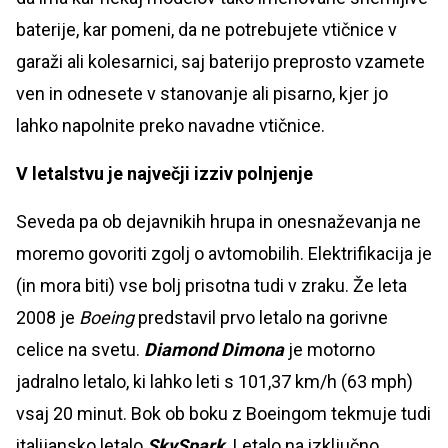
baterije, kar pomeni, da ne potrebujete vtičnice v
garaži ali kolesarnici, saj baterijo preprosto vzamete
ven in odnesete v stanovanje ali pisarno, kjer jo
lahko napolnite preko navadne vtičnice.
V letalstvu je največji izziv polnjenje
Seveda pa ob dejavnikih hrupa in onesnaževanja ne
moremo govoriti zgolj o avtomobilih. Elektrifikacija je
(in mora biti) vse bolj prisotna tudi v zraku. Že leta
2008 je
Boeing
predstavil prvo letalo na gorivne
celice na svetu.
Diamond Dimona
je motorno
jadralno letalo, ki lahko leti s 101,37 km/h (63 mph)
vsaj 20 minut. Bok ob boku z Boeingom tekmuje tudi
italijansko letalo
SkySpark
. Letalo na izključno