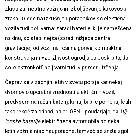
zlasti za mestno vožnjo in izboljševanje kakovosti
zraka. Glede na izkušnje uporabnikov so elektična
vozila tudi bolj varna: zaradi baterije, ki je nameščena
na dnu, so stabilnejša (zaradi nižjega centra
gravitacije) od vozil na fosilna goriva, kompaktna
konstrukcija in vzdržljivost ogrodja pa poskrbita, da
so 'elektronkoti' bolj varni tudi v primeru trčenja.
Čeprav se v zadnjih letih v svetu poraja kar nekaj
dvomov o uporabni vrednosti električnih vozil,
predvsem na račun baterij, ki naj bi bile po nekaj letih
tako rekoč za odpad, pa pri GEN-i poudarjajo, da li
tij-
ionske baterije
električnega avtomobila po nekaj
letih vožnje niso neuporabne, temveč se zniža zgolj