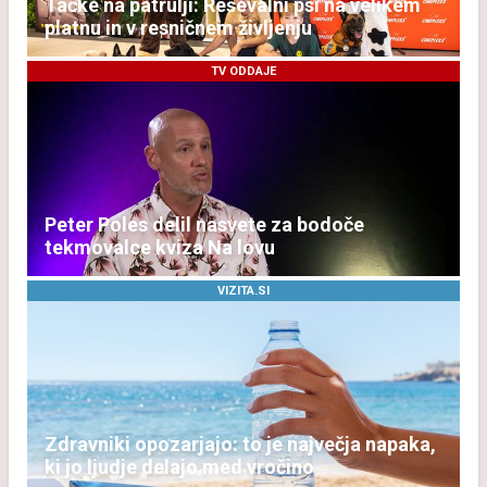
Tačke na patrulji: Reševalni psi na velikem
platnu in v resničnem življenju
TV ODDAJE
Peter Poles delil nasvete za bodoče
tekmovalce kviza Na lovu
VIZITA.SI
Zdravniki opozarjajo: to je največja napaka,
ki jo ljudje delajo med vročino