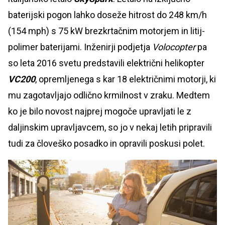
baterijski pogon lahko doseže hitrost do 248 km/h
(154 mph) s 75 kW brezkrtačnim motorjem in litij-
polimer baterijami. Inženirji podjetja
Volocopter
pa
so leta 2016 svetu predstavili električni helikopter
VC200
, opremljenega s kar 18 električnimi motorji, ki
mu zagotavljajo odlično krmilnost v zraku. Medtem
ko je bilo novost najprej mogoče upravljati le z
daljinskim upravljavcem, so jo v nekaj letih pripravili
tudi za človeško posadko in opravili poskusi polet.