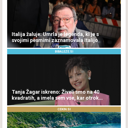
Italija žaluje: Umrla je legenda, ki je s
svojimi pesmimi zaznamovala Italijo
BIBALEZE.SI
Tanja Žagar iskreno: Živeli smo na 40
kvadratih, a imela sem vse, kar otrok
potrebuje
CEKIN.SI