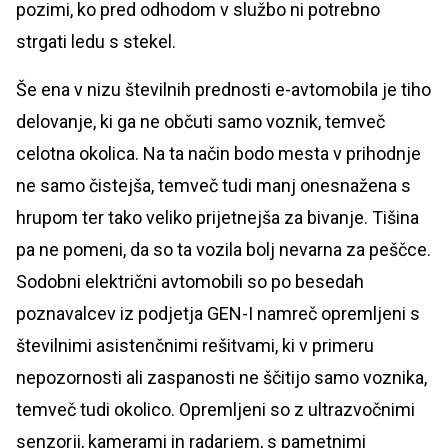
pozimi, ko pred odhodom v službo ni potrebno
strgati ledu s stekel.
Še ena v nizu številnih prednosti e-avtomobila je tiho
delovanje, ki ga ne občuti samo voznik, temveč
celotna okolica. Na ta način bodo mesta v prihodnje
ne samo čistejša, temveč tudi manj onesnažena s
hrupom ter tako veliko prijetnejša za bivanje. Tišina
pa ne pomeni, da so ta vozila bolj nevarna za peščce.
Sodobni električni avtomobili so po besedah
poznavalcev iz podjetja GEN-I namreč opremljeni s
številnimi asistenčnimi rešitvami, ki v primeru
nepozornosti ali zaspanosti ne ščitijo samo voznika,
temveč tudi okolico. Opremljeni so z ultrazvočnimi
senzorji, kamerami in radarjem, s pametnimi