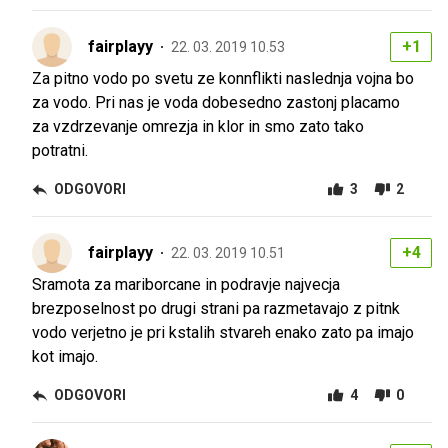
fairplayy
+1
22. 03. 2019 10.53
Za pitno vodo po svetu ze konnflikti naslednja vojna bo
za vodo. Pri nas je voda dobesedno zastonj placamo
za vzdrzevanje omrezja in klor in smo zato tako
potratni.
ODGOVORI
3
2
fairplayy
+4
22. 03. 2019 10.51
Sramota za mariborcane in podravje najvecja
brezposelnost po drugi strani pa razmetavajo z pitnk
vodo verjetno je pri kstalih stvareh enako zato pa imajo
kot imajo.
ODGOVORI
4
0