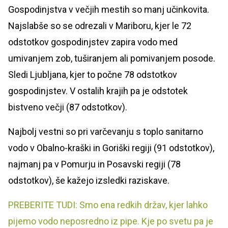
Gospodinjstva v večjih mestih so manj učinkovita.
Najslabše so se odrezali v Mariboru, kjer le 72
odstotkov gospodinjstev zapira vodo med
umivanjem zob, tuširanjem ali pomivanjem posode.
Sledi Ljubljana, kjer to počne 78 odstotkov
gospodinjstev. V ostalih krajih pa je odstotek
bistveno večji (87 odstotkov).
Najbolj vestni so pri varčevanju s toplo sanitarno
vodo v Obalno-kraški in Goriški regiji (91 odstotkov),
najmanj pa v Pomurju in Posavski regiji (78
odstotkov), še kažejo izsledki raziskave.
PREBERITE TUDI: Smo ena redkih držav, kjer lahko
pijemo vodo neposredno iz pipe. Kje po svetu pa je