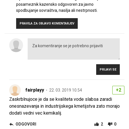
posameznik kazensko odgovoren za javno
spodbujanje sovraštva, nasilja ali nestrpnosti.
PRAVILA ZA OBJAVO KOMENTARJEV
PRIJAVI SE
fairplayy
+2
22. 03. 2019 10.54
Zaskrblnujoce je da se kvaliteta vode slabsa zaradi
onesnazevanja in industrijskega kmetijstva zato morajo
dodati vedni vec kemikalij.
ODGOVORI
2
0