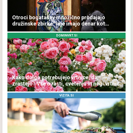
Otroci bogatašev množično prodajajo
družinske zbirke: raje imajo denar kot
umetnine
DOMINVRT.SI
Kako dolgo potrebujejo vrtnice, da
zrastejo? Vse o rasti, cvetenju in negi vrtnic
VIZITA.SI