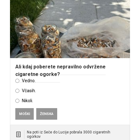
Ali kdaj poberete nepravilno odvržene
cigaretne ogorke?
Vedno.
Včasih.
Nikoli.
MOŠKI
ŽENSKA
Na poti iz Seče do Lucije pobrala 3000 cigaretnih
ogorkov