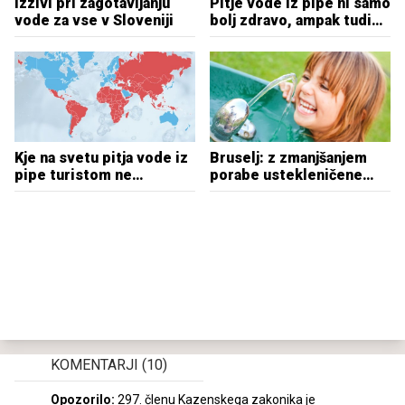
Izzivi pri zagotavljanju
Pitje vode iz pipe ni samo
vode za vse v Sloveniji
bolj zdravo, ampak tudi
okolju prijaznejše
Kje na svetu pitja vode iz
Bruselj: z zmanjšanjem
pipe turistom ne
porabe ustekleničene
priporočajo?
vode bi prihranili 600
milijonov evrov na leto
KOMENTARJI
(10)
Opozorilo:
297. členu Kazenskega zakonika je