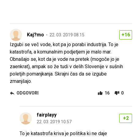
Kaj?mo
+16
22. 03. 2019 08.15
Izgubi se več vode, kot pa jo porabi industrija. To je
katastrofa, a komunalnim podjetjem je malo mar.
Obnašajo se, kot da je vode na pretek (mogoče jo je
zaenkrat), ampak so že tudi v delih Slovenije v sušnih
poletjih pomanjkanja. Skrajni čas da se izgube
zmanjšajo.
ODGOVORI
16
0
fairplayy
+2
22. 03. 2019 10.57
To je katastrofa kriva je politika ki ne daje