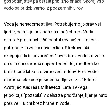
gospodinjstev pa ostaja približno enaka. Skoraj vso
vodo pa pridobivamo iz podzemnih virov.
Voda je nenadomestljiva. Potrebujemo jo prav vsi
ljudje, od nje je odvisen sam naš obstoj. Voda
namreč predstavlja 60 odstotkov našega telesa,
potrebuje jo vsaka naša celica. Strokovnjaki
sklepajo, da bi povprečen človek brez vode zdržal tri
do štiri dni oziroma največ teden dni, medtem ko
brez hrane lahko zdržimo več tednov. Brez vode
oziroma tekočine je sicer najdlje zdržal 18-letni
Avstrijec
Andreas Mihavecz
. Leta 1979 ga
je policija "pozabila" v celici za pridržanje, kjer je nato
preživel 18 dni brez hrane in vode.