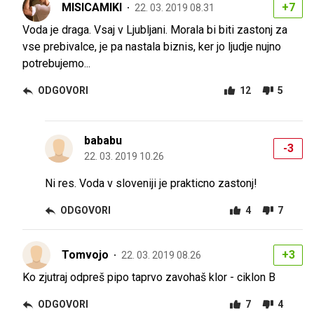
MISICAMIKI
+7
22. 03. 2019 08.31
Voda je draga. Vsaj v Ljubljani. Morala bi biti zastonj za
vse prebivalce, je pa nastala biznis, ker jo ljudje nujno
potrebujemo...
ODGOVORI
12
5
bababu
-3
22. 03. 2019 10.26
Ni res. Voda v sloveniji je prakticno zastonj!
ODGOVORI
4
7
Tomvojo
+3
22. 03. 2019 08.26
Ko zjutraj odpreš pipo taprvo zavohaš klor - ciklon B
ODGOVORI
7
4