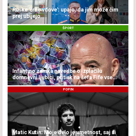
Ruske 'črne vdove': upajo, da jim može čim
prej ubijejo
ŠPORT
Infantino zanika navedbe o izplačilu
domnevni ljubici, pritisk na šefa Fife vse
večji
POPIN
Matic Kutin: Moje delo je umetnost, saj si