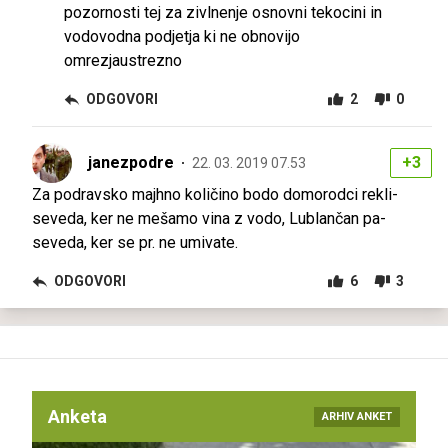
pozornosti tej za zivlnenje osnovni tekocini in
vodovodna podjetja ki ne obnovijo
omrezjaustrezno
ODGOVORI
2
0
janezpodre
+3
22. 03. 2019 07.53
Za podravsko majhno količino bodo domorodci rekli-
seveda, ker ne mešamo vina z vodo, Lublančan pa-
seveda, ker se pr. ne umivate.
ODGOVORI
6
3
Anketa
ARHIV ANKET