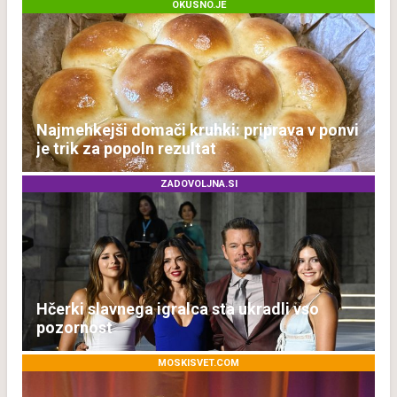
OKUSNO.JE
Najmehkejši domači kruhki: priprava v ponvi
je trik za popoln rezultat
ZADOVOLJNA.SI
Hčerki slavnega igralca sta ukradli vso
pozornost
MOSKISVET.COM