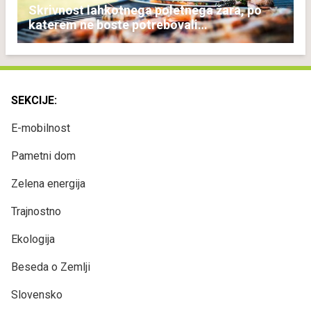
Skrivnost lahkotnega poletnega žara, po
katerem ne boste potrebovali
popoldanskega spanca
SEKCIJE:
E-mobilnost
Pametni dom
Zelena energija
Trajnostno
Ekologija
Beseda o Zemlji
Slovensko