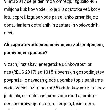
V letu 2017 se je denimo v omrežju izgubilo 46,9
milijona kubikov vode. To je 3,8 odstotka več kot v
letu poprej. Izgube vode pa se lahko zmanjšajo z
obnavljanjem dotrajanih in zastarelih vodovodnih
cevi.
Ali zapirate vodo med umivanjem zob, miljenjem,
pomivanjem posode?
V zadnji raziskavi energetske učinkovitosti pri
nas (REUS 2017) so 1015 slovenskih gospodinjstev
povprašali o navadah glede uporabe tople sanitarne
vode. Večina oziroma kar 85 odstotkov anketirancev
je dejala, da toplo sanitarno vodo med uporabo –
denimo umivanjem zob, miljenjem, tuširanjem,