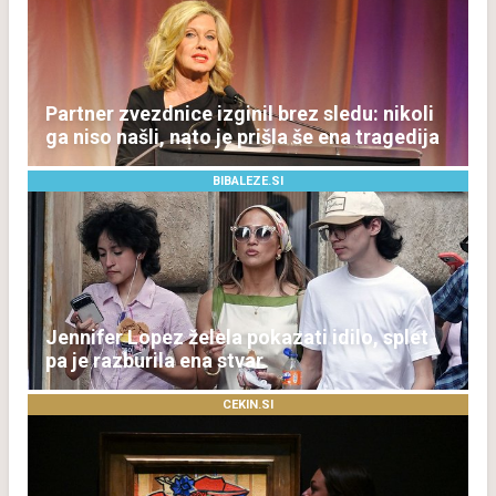
Partner zvezdnice izginil brez sledu: nikoli
ga niso našli, nato je prišla še ena tragedija
BIBALEZE.SI
Jennifer Lopez želela pokazati idilo, splet
pa je razburila ena stvar
CEKIN.SI