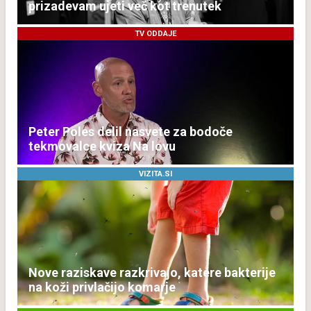
prizadevam ujeti več kot trenutek
TV ODDAJE
Peter Poles delil nasvete za bodoče
tekmovalce kviza Na lovu
VIZITA.SI
Nove raziskave razkrivajo, katere bakterije
na koži privlačijo komarje