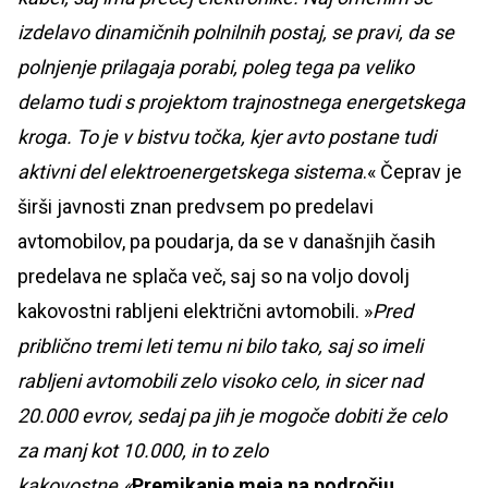
izdelavo dinamičnih polnilnih postaj, se pravi, da se
polnjenje prilagaja porabi, poleg tega pa veliko
delamo tudi s projektom trajnostnega energetskega
kroga. To je v bistvu točka, kjer avto postane tudi
aktivni del elektroenergetskega sistema
.« Čeprav je
širši javnosti znan predvsem po predelavi
avtomobilov, pa poudarja, da se v današnjih časih
predelava ne splača več, saj so na voljo dovolj
kakovostni rabljeni električni avtomobili. »
Pred
priblično tremi leti temu ni bilo tako, saj so imeli
rabljeni avtomobili zelo visoko celo, in sicer nad
20.000 evrov, sedaj pa jih je mogoče dobiti že celo
za manj kot 10.000, in to zelo
kakovostne.«
Premikanje meja na področju