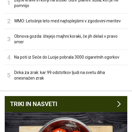
Žejne krave in konji na srbski 'Suhi' planini: suša, kot je ne
pomnijo
WMO: Letošnje leto med najtoplejšimi v zgodovini meritev
Obnova gozda: štejejo majhni koraki, če jih delaš v pravo
smer
Na poti iz Seče do Lucije pobrala 3000 cigaretnih ogorkov
Dirka za zrak: kar 99 odstotkov ljudi na svetu diha
onesnažen zrak
TRIKI IN NASVETI