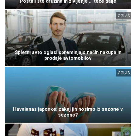
Postali ste družina in življenje ... teče dalje
OGLAS
Spletni avto oglasi spreminjajo način nakupa in
prodaje avtomobilov
OGLAS
Havaianas japonke: zakaj jih nosimo iz sezone v
sezono?