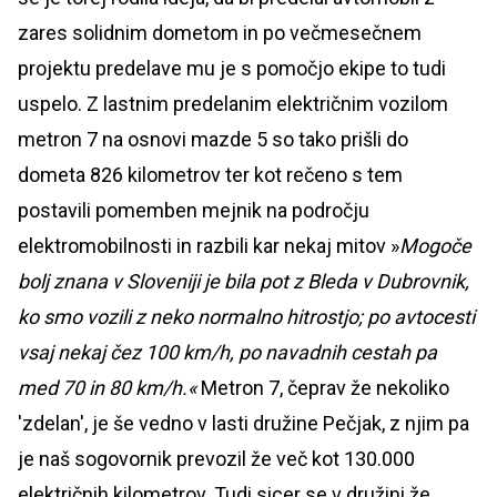
zares solidnim dometom in po večmesečnem
projektu predelave mu je s pomočjo ekipe to tudi
uspelo. Z lastnim predelanim električnim vozilom
metron 7 na osnovi mazde 5 so tako prišli do
dometa 826 kilometrov ter kot rečeno s tem
postavili pomemben mejnik na področju
elektromobilnosti in razbili kar nekaj mitov »
Mogoče
bolj znana v Sloveniji je bila pot z Bleda v Dubrovnik,
ko smo vozili z neko normalno hitrostjo; po avtocesti
vsaj nekaj čez 100 km/h, po navadnih cestah pa
med 70 in 80 km/h.«
Metron 7, čeprav že nekoliko
'zdelan', je še vedno v lasti družine Pečjak, z njim pa
je naš sogovornik prevozil že več kot 130.000
električnih kilometrov. Tudi sicer se v družini že