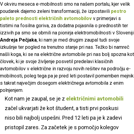
V okviru meseca e-mobilnosti smo na našem portalu, kjer velik
poudarek dajemo zeleni transformaciji, že izpostavili
pestro
paleto prednosti električnih avtomobilov
v primerjavi s
tistimi na fosilna goriva, za dodatna pojasnila o prednostih ter
izzivih pa smo se obrnili na pionirja elektromobilnosti v Sloveniji
Andreja Pečjaka
, ki nam je med drugim zaupal tudi svoje
izkušnje ter pogled na trenutno stanje pri nas.
Težko bi namreč
našli koga, ki se na električne avtomobile pri nas bolj spozna kot
človek, ki je svoje življenje posvetil predelavi klasičnih
avtomobilov v električne in razvoju novih rešitev na področju e-
mobilnosti, poleg tega pa je pred leti postavil pomemben mejnik
s takrat največjim dosegom električnega avtomobila z enim
polnjenjem.
Kot nam je zaupal, se je z
električnimi avtomobili
začel ukvarjati že kot študent, a tisti prvi poskusi
niso bili najbolj uspešni. Pred 12 leti pa je k zadevi
pristopil zares. Za začetek je s pomočjo kolegov