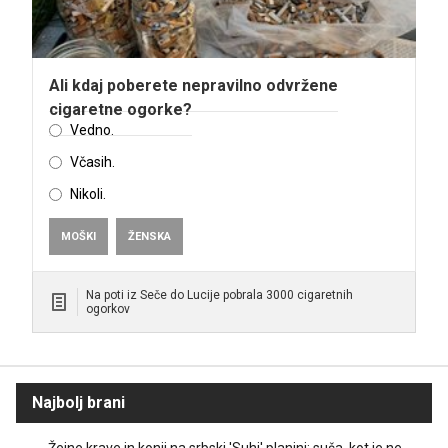
Ali kdaj poberete nepravilno odvržene
cigaretne ogorke?
Vedno.
Včasih.
Nikoli.
MOŠKI
ŽENSKA
Na poti iz Seče do Lucije pobrala 3000 cigaretnih
ogorkov
Najbolj brani