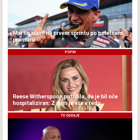
Martin slavil na prvem sprintu po poletnem
premoru
POPIN
Reese Witherspoon potrdila, da je bil oče
hospitaliziran: Z njim je vse v redu
TV ODDAJE