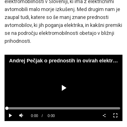
elektromobilnosti v Sloveniji, ki ima z električnimi
avtomobili malo morje izkušenj. Med drugim nam je
zaupal tudi, katere so še manj znane prednosti
avtomobilov, ki jih poganja elektrika, in kakšni premiki
se na področju elektromobilnosti obetajo v bližnji
prihodnosti.
Andrej Pečjak o prednostih in ovirah elektromobilnosti
Predvajaj
Loaded
:
0%
Current
0:00
/
Duration
0:00
Predvajaj
Tiho
Celoza
način
Time