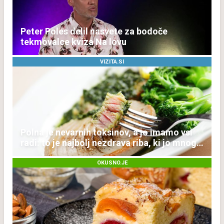
Peter Poles delil nasvete za bodoče
tekmovalce kviza Na lovu
VIZITA.SI
Polna je nevarnih toksinov, a jo imamo vsi
radi: to je najbolj nezdrava riba, ki jo mnogi
redno uživajo
OKUSNO.JE