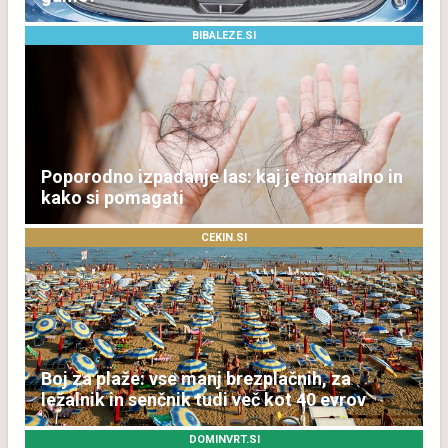
BIBALEZE.SI
Poporodno izpadanje las: kaj je normalno in
kako si pomagati
CEKIN.SI
Boj za plaže: vse manj brezplačnih, za
ležalnik in senčnik tudi več kot 40 evrov
DOMINVRT.SI