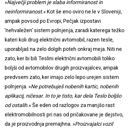
»
Največji problem je slaba informiranost in
neinformiranost.
« Kot še eno oviro ne le v Sloveniji,
ampak povsod po Evropi, Pečjak izpostavi
’nehvaležen’ sistem polnjenja, zaradi katerega težko
kateri koli drug električni avtomobil, razen tesle,
uporabljaš na zelo dolgih poteh onkraj meja. Niti ne
zato, ker bi bili Teslini električni avtomobili toliko
boljši od avtomobilov drugih proizvajalcev, ampak
predvsem zato, ker imajo zelo lepo urejen sistem
polnjenja. »
Ne potrebuješ nobenih kartic, nobenih
aplikacij, ničesar. In to je tisto, kar dela Teslo boljšo
od ostalih.
« Še eden od razlogov za manjšo rast
elektromobilnosti pri nas od pričakovane je dejstvo,
da je proizvodnja premajhna. »
Proizvajalci vozil