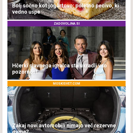
Bolj sočno kot jogurtovo: poletno pecivo, ki
vedno uspe
ZADOVOLJNA.SI
Hčerki slavnega igralca sta ukradli vso
pozornost
MOSKISVET.COM
Zakaj novi avtomobili nimajo več rezervne
gume?