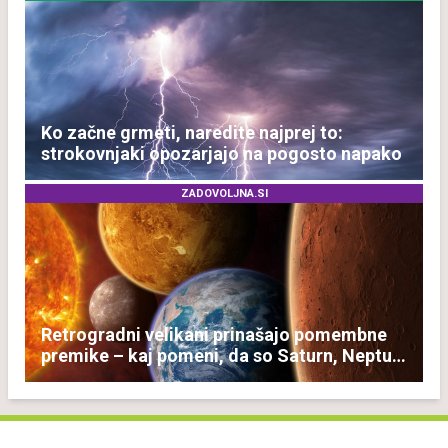
Ko začne grmeti, naredite najprej to:
strokovnjaki opozarjajo na pogosto napako
ZADOVOLJNA.SI
Retrogradni velikani prinašajo pomembne
premike – kaj pomeni, da so Saturn, Neptun
in Pluton hkrati retrogradni?