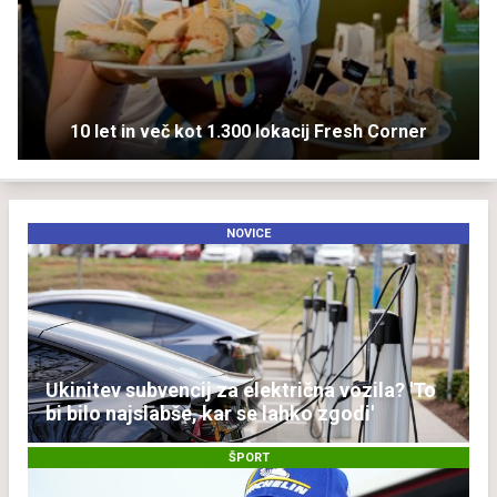
10 let in več kot 1.300 lokacij Fresh Corner
NOVICE
Ukinitev subvencij za električna vozila? 'To
bi bilo najslabše, kar se lahko zgodi'
ŠPORT