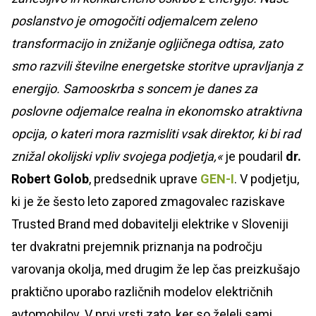
poslanstvo je omogočiti odjemalcem zeleno
transformacijo in znižanje ogljičnega odtisa, zato
smo razvili številne energetske storitve upravljanja z
energijo. Samooskrba s soncem je danes za
poslovne odjemalce realna in ekonomsko atraktivna
opcija, o kateri mora razmisliti vsak direktor, ki bi rad
znižal okolijski vpliv svojega podjetja,«
je poudaril
dr.
Robert Golob
, predsednik uprave
GEN-I
. V podjetju,
ki je že šesto leto zapored zmagovalec raziskave
Trusted Brand med dobavitelji elektrike v Sloveniji
ter dvakratni prejemnik priznanja na področju
varovanja okolja, med drugim že lep čas preizkušajo
praktično uporabo različnih modelov električnih
avtomobilov. V prvi vrsti zato, ker so želeli sami