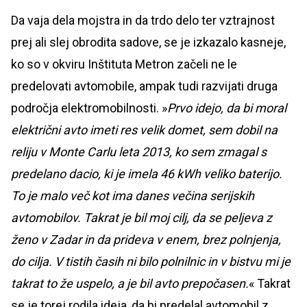
Da vaja dela mojstra in da trdo delo ter vztrajnost
prej ali slej obrodita sadove, se je izkazalo kasneje,
ko so v okviru Inštituta Metron začeli ne le
predelovati avtomobile, ampak tudi razvijati druga
področja elektromobilnosti. »
Prvo idejo, da bi moral
električni avto imeti res velik domet, sem dobil na
reliju v Monte Carlu leta 2013, ko sem zmagal s
predelano dacio, ki je imela 46 kWh veliko baterijo.
To je malo več kot ima danes večina serijskih
avtomobilov. Takrat je bil moj cilj, da se peljeva z
ženo v Zadar in da prideva v enem, brez polnjenja,
do cilja. V tistih časih ni bilo polnilnic in v bistvu mi je
takrat to že uspelo, a je bil avto prepočasen.
« Takrat
se je torej rodila ideja, da bi predelal avtomobil z