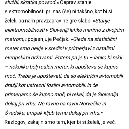
službi, skratka povsod.«
Čeprav stanje
elektromobilnosti pri nas (še) ni takšno, kot bi si
želeli, pa nam pravzaprav ne gre slabo. »
Stanje
elektromobilnosti v Sloveniji lahko merimo z dvojnim
metrom,«
pojasnjuje Pečjak. »
Glede na statistični
meter smo nekje v sredini v primerjavi z ostalimi
evropskimi državami. Potem pa je tu – lahko bi rekli
– nekoliko bolj realen meter, ki upošteva še kupno
moč. Treba je upoštevati, da so električni avtomobili
dražji kot ustrezni fosilni avtomobili, in če
primerjamo še kupno moč, bi rekel, da je Slovenija
dokaj pri vrhu. Ne ravno na ravni Norveške in
Švedske, ampak kljub temu dokaj pri vrhu.
«
Razlogov, zakaj nismo tam, kjer bi si želeli, je več.