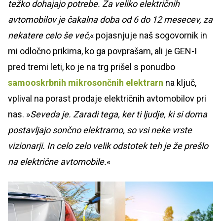
težko dohajajo potrebe. Za veliko električnih
avtomobilov je čakalna doba od 6 do 12 mesecev, za
nekatere celo še več
,« pojasnjuje naš sogovornik in
mi odločno prikima, ko ga povprašam, ali je GEN-I
pred tremi leti, ko je na trg prišel s ponudbo
samooskrbnih mikrosončnih elektrarn
na ključ,
vplival na porast prodaje električnih avtomobilov pri
nas. »
Seveda je. Zaradi tega, ker ti ljudje, ki si doma
postavljajo sončno elektrarno, so vsi neke vrste
vizionarji. In celo zelo velik odstotek teh je že prešlo
na električne avtomobile.
«