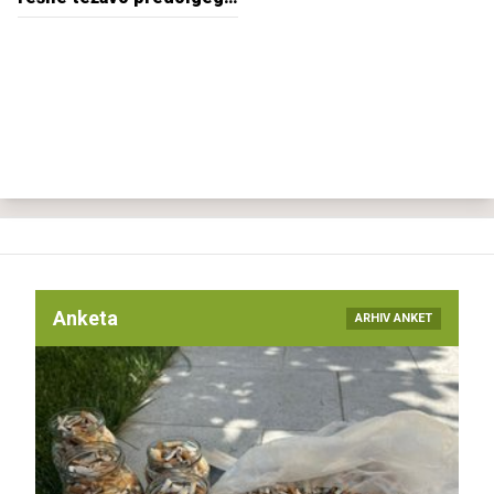
polnjenja električnih
vozil?
Anketa
ARHIV ANKET