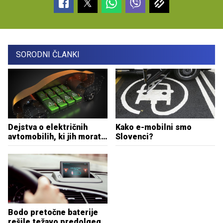
SORODNI ČLANKI
Dejstva o električnih
Kako e-mobilni smo
avtomobilih, ki jih morate
Slovenci?
poznati
Bodo pretočne baterije
rešile težavo predolgega