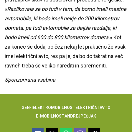
»
Razlikovala se bo tudi v tem, da bomo imeli mestne
avtomobile, ki bodo imeli nekje do 200 kilometrov
dometa, pa tudi avtomobile za daljše razdalje, ki
bodo imeli od 600 do 800 kilometrov dometa.
« Kot
za konec še doda, bo čez nekaj let praktično že vsak
imel električni avto, res pa je, da bo do takrat na več
ravneh treba še veliko narediti in spremeniti.
Sponzorirana vsebina
GEN-I
ELEKTROMOBILNOST
ELEKTRIČNI AVTO
E-MOBILNOST
ANDREJ
PEČJAK