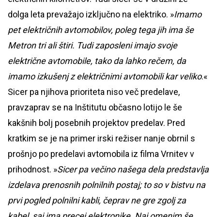
dolga leta prevažajo izključno na elektriko. »
Imamo
pet električnih avtomobilov, poleg tega jih ima še
Metron tri ali štiri.
Tudi zaposleni imajo svoje
električne avtomobile, tako da lahko rečem, da
imamo izkušenj z električnimi avtomobili kar veliko
.«
Sicer pa njihova prioriteta niso več predelave,
pravzaprav se na Inštitutu občasno lotijo le še
kakšnih bolj posebnih projektov predelav. Pred
kratkim se je na primer irski režiser nanje obrnil s
prošnjo po predelavi avtomobila iz filma Vrnitev v
prihodnost. »
Sicer pa večino našega dela predstavlja
izdelava prenosnih polnilnih postaj; to so v bistvu na
prvi pogled polnilni kabli, čeprav ne gre zgolj za
kabel, saj ima precej elektronike. Naj omenim še