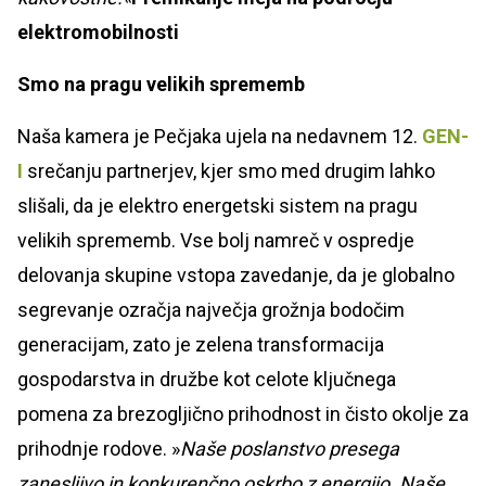
elektromobilnosti
Smo na pragu velikih sprememb
Naša kamera je Pečjaka ujela na nedavnem 12.
GEN-
I
srečanju partnerjev, kjer smo med drugim lahko
slišali, da je elektro energetski sistem na pragu
velikih sprememb. Vse bolj namreč v ospredje
delovanja skupine vstopa zavedanje, da je globalno
segrevanje ozračja največja grožnja bodočim
generacijam, zato je zelena transformacija
gospodarstva in družbe kot celote ključnega
pomena za brezogljično prihodnost in čisto okolje za
prihodnje rodove. »
Naše poslanstvo presega
zanesljivo in konkurenčno oskrbo z energijo. Naše