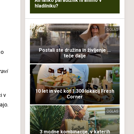
Ali lahko paradižnik hranimo v
hladilniku?
OGLAS
Postali ste družina in življenje ...
so
teče dalje
ravi
10 let in več kot 1.300 lokacij Fresh
i v
Corner
ajo.
OGLAS
3 modne kombinacije, v katerih