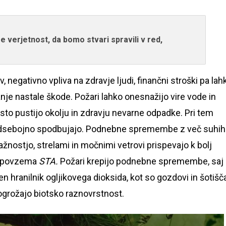
verjetnost, da bomo stvari spravili v red,
 negativno vpliva na zdravje ljudi, finančni stroški pa lah
je nastale škode. Požari lahko onesnažijo vire vode in
sto pustijo okolju in zdravju nevarne odpadke. Pri tem
edsebojno spodbujajo. Podnebne spremembe z več suhih
lažnostjo, strelami in močnimi vetrovi prispevajo k bolj
, povzema
STA.
Požari krepijo podnebne spremembe, saj
 hranilnik ogljikovega dioksida, kot so gozdovi in šotišča
i ogrožajo biotsko raznovrstnost.