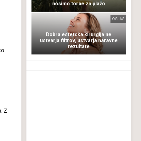
nosimo torbe za plažo
OGLAS
Dobra estetska kirurgija ne
ustvarja filtrov, ustvarja naravne
rezultate
ko
. Z