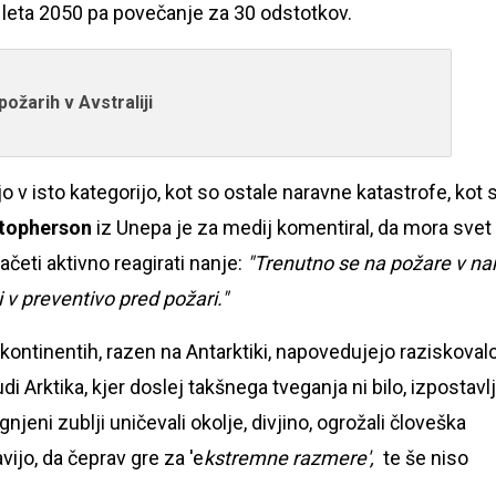
 leta 2050 pa povečanje za 30 odstotkov.
požarih v Avstraliji
jo v isto kategorijo, kot so ostale naravne katastrofe, kot 
stopherson
iz Unepa je za medij komentiral, da mora svet
ačeti aktivno reagirati nanje:
"Trenutno se na požare v na
i v preventivo pred požari."
ntinentih, razen na Antarktiki, napovedujejo raziskovalc
i Arktika, kjer doslej takšnega tveganja ni bilo, izpostavlj
jeni zublji uničevali okolje, divjino, ogrožali človeška
vijo, da čeprav gre za 'e
kstremne razmere',
te še niso