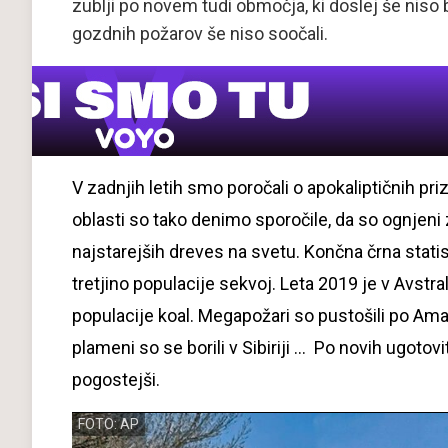
zublji po novem tudi območja, ki doslej še niso b
gozdnih požarov še niso soočali.
V zadnjih letih smo poročali o apokaliptičnih prizo
oblasti so tako denimo sporočile, da so ognjeni zub
najstarejših dreves na svetu. Končna črna statis
tretjino populacije sekvoj. Leta 2019 je v Avstrali
populacije koal. Megapožari so pustošili po Amaz
plameni so se borili v Sibiriji ... Po novih ugoto
pogostejši.
FOTO: AP