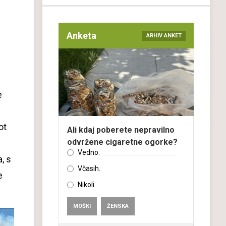
Anketa
ARHIV ANKET
e
ot
Ali kdaj poberete nepravilno
odvržene cigaretne ogorke?
Vedno.
, s
Včasih.
e
Nikoli.
MOŠKI
ŽENSKA