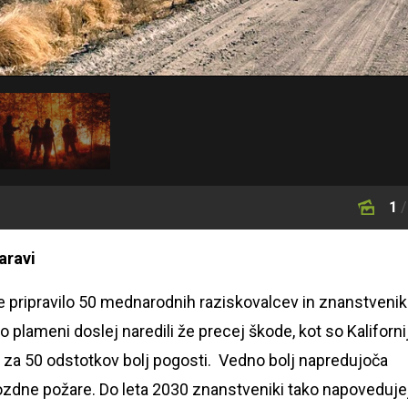
1
/
aravi
 je pripravilo 50 mednarodnih raziskovalcev in znanstvenik
o plameni doslej naredili že precej škode, kot so Kaliforni
 kar za 50 odstotkov bolj pogosti. Vedno bolj napredujoča
ozdne požare. Do leta 2030 znanstveniki tako napoveduje