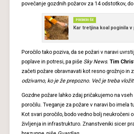
povečanje gozdnih požarov za 14 odstotkov, do
PREBERI ŠE
Kar tretjina koal poginila v 
Poročilo tako poziva, da se požari v naravi uvrsti
poplave in potresi, pa piše
Sky News
.
Tim Chri
začeti požare obravnavati kot resno grožnjo in z
odzivamo, ko je že prepozno. Več je treba vložit
Gozdne požare lahko zdaj pričakujemo na vseh ko
poročilu. Tveganje za požare v naravi bo imela tud
Kot svari poročilo, bodo vedno bolj neukročeni ogn
življenja in infrastrukturo. Znanstveniki sicer pra
brezupne, piše
Guardian.