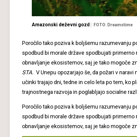
Amazonski deževni gozd
FOTO: Dreamstime
Poročilo tako poziva k boljšemu razumevanju pož
spodbud bi morale države spodbujati primerno 
obnavljanje ekosistemov, saj je tako mogoče zm
STA.
V Unepu opozarjajo še, da požari v naravi
učinki trajajo dni, tedne in celo leta po tem, k
trajnostnega razvoja in poglabljajo socialne razl
Poročilo tako poziva k boljšemu razumevanju pož
spodbud bi morale države spodbujati primerno 
obnavljanje ekosistemov, saj je tako mogoče zm