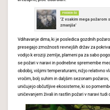
PREBERI ŠE
'Z vsakim mega požarom se 
zmanjša'
Vdihavanje dima, ki je posledica gozdnih požarov,
presegajo zmožnosti revnejših držav za pokrivan
vodijo k eroziji zemlje, plameni pa za sabo pogo
se požari v naravi in podnebne spremembe m
obdobij, višjimi temperaturami, nižjo relativno v
vročim, bolj suhim in daljšim sezonam požarov
uničujejo občutljive ekosisteme, ki so pomemben
uničevanjem živali in rastlin požari v naravi tud