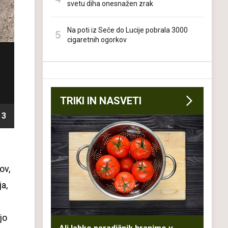
svetu diha onesnažen zrak
Na poti iz Seče do Lucije pobrala 3000
cigaretnih ogorkov
TRIKI IN NASVETI
3
ov,
ja,
jo