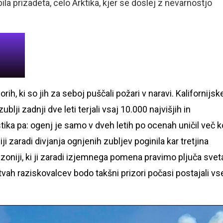
ila prizadeta, celo Arktika, kjer se doslej z nevarnostjo
rih, ki so jih za seboj puščali požari v naravi. Kalifornijsk
lji zadnji dve leti terjali vsaj 10.000 najvišjih in
tika pa: ogenj je samo v dveh letih po ocenah uničil več k
ji zaradi divjanja ognjenih zubljev poginila kar tretjina
oniji, ki ji zaradi izjemnega pomena pravimo pljuča sveta
vitvah raziskovalcev bodo takšni prizori počasi postajali vs