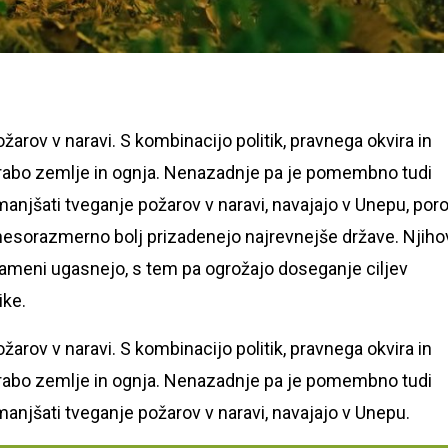
arov v naravi. S kombinacijo politik, pravnega okvira in
rabo zemlje in ognja. Nenazadnje pa je pomembno tudi
anjšati tveganje požarov v naravi, navajajo v Unepu, por
 nesorazmerno bolj prizadenejo najrevnejše države. Njiho
o plameni ugasnejo, s tem pa ogrožajo doseganje ciljev
ike.
arov v naravi. S kombinacijo politik, pravnega okvira in
rabo zemlje in ognja. Nenazadnje pa je pomembno tudi
anjšati tveganje požarov v naravi, navajajo v Unepu.