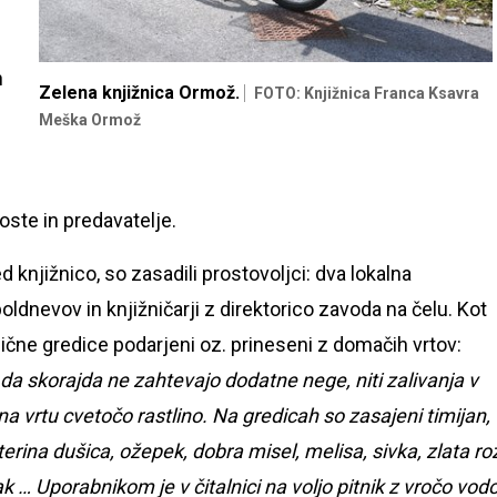
h
Zelena knjižnica Ormož.
FOTO: Knjižnica Franca Ksavra
Meška Ormož
goste in predavatelje.
ed knjižnico, so zasadili prostovoljci: dva lokalna
ldnevov in knjižničarji z direktorico zavoda na čelu. Kot
ižnične gredice podarjeni oz. prineseni z domačih vrtov:
 da skorajda ne zahtevajo dodatne nege, niti zalivanja v
 na vrtu cvetočo rastlino. Na gredicah so zasajeni timijan,
aterina dušica, ožepek, dobra misel, melisa, sivka, zlata ro
 … Uporabnikom je v čitalnici na voljo pitnik z vročo vodo