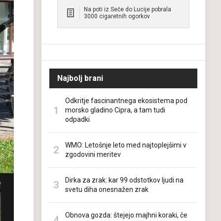
Na poti iz Seče do Lucije pobrala
3000 cigaretnih ogorkov
Najbolj brani
Odkritje fascinantnega ekosistema pod
morsko gladino Cipra, a tam tudi
odpadki
WMO: Letošnje leto med najtoplejšimi v
zgodovini meritev
Dirka za zrak: kar 99 odstotkov ljudi na
svetu diha onesnažen zrak
Obnova gozda: štejejo majhni koraki, če