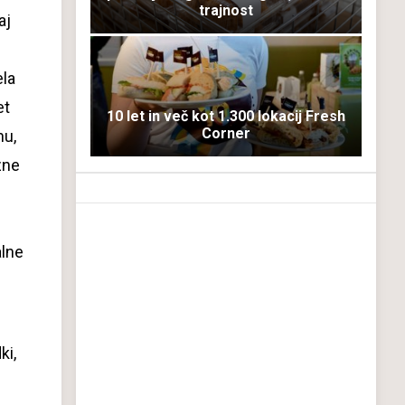
trajnost
aj
ela
et
10 let in več kot 1.300 lokacij Fresh
Corner
hu,
zne
alne
ki,