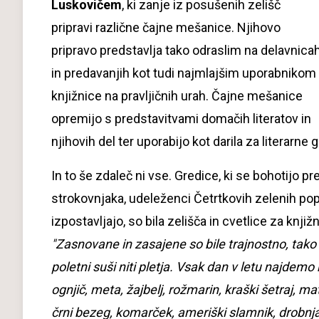
Luskovičem
, ki zanje iz posušenih zelišč
pripravi različne čajne mešanice. Njihovo
pripravo predstavlja tako odraslim na delavnica
in predavanjih kot tudi najmlajšim uporabnikom
knjižnice na pravljičnih urah. Čajne mešanice
opremijo s predstavitvami domačih literatov in
njihovih del ter uporabijo kot darila za literarne 
In to še zdaleč ni vse. Gredice, ki se bohotijo pr
strokovnjaka, udeleženci Četrtkovih zelenih popo
izpostavljajo, so bila zelišča in cvetlice za knj
"Zasnovane in zasajene so bile trajnostno, tako
poletni suši niti pletja. Vsak dan v letu najdemo
ognjič, meta, žajbelj, rožmarin, kraški šetraj, m
črni bezeg, komarček, ameriški slamnik, drobnjak