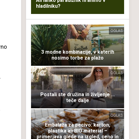
Ali lahko paradižnik hranimo v
hladilniku?
OGLAS
vno
3 modne kombinacije, v katerih
nosimo torbe za plažo
e
OGLAS
,
m
Postali ste družina in življenje ...
teče dalje
v
OGLAS
Embalaža za pecivo: karton,
plastika ali BIO material –
primerjava glede na izgled, ceno in