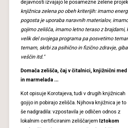
dejavnosti izvajajo le posamezne zelene projekt
knjižnica zelena po obeh kriterijih: imamo ener
pogosta je uporaba naravnih materialov, imamo ob
gojimo zelišča, imamo letno teraso z brajdami, ki
velik del svojega programa pa posvetimo temam
temam, skrbi za psihično in fizično zdravje, giban
veščin itd."
Domača zelišča, čaj v čitalnici, knjižnični med
in marmelada ...
Kot opisuje Korotajeva, tudi v drugih knjižnicah
gojijo in pobirajo zelišča. Njihova knjižnica je to
še nadgradila: vzpostavila je odličen odnos z
lokalnim certificiranim zeliščarjem
Iztokom