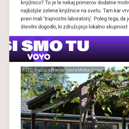
knjižnico? To je le nekaj primerov dodatne motiva
najboljše zelene knjižnice na svetu. Tam kar vrv
pravi mali 'trajnostni laboratorij'. Poleg tega, d
številni dogodki, ki združujejo lokalno skupnos
FOTO: Knjižnica Franca Ksavra Meška Ormož