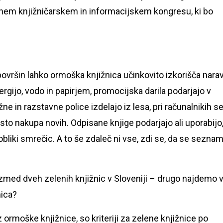
nem knjižničarskem in informacijskem kongresu, ki bo
h površin lahko ormoška knjižnica učinkovito izkorišča nara
rgijo, vodo in papirjem, promocijska darila podarjajo v
žne in razstavne police izdelajo iz lesa, pri računalnikih s
to nakupa novih. Odpisane knjige podarjajo ali uporabijo
obliki smrečic. A to še zdaleč ni vse, zdi se, da se sezna
 izmed dveh zelenih knjižnic v Sloveniji – drugo najdemo 
žnica?
z ormoške knjižnice, so kriteriji za zelene knjižnice po