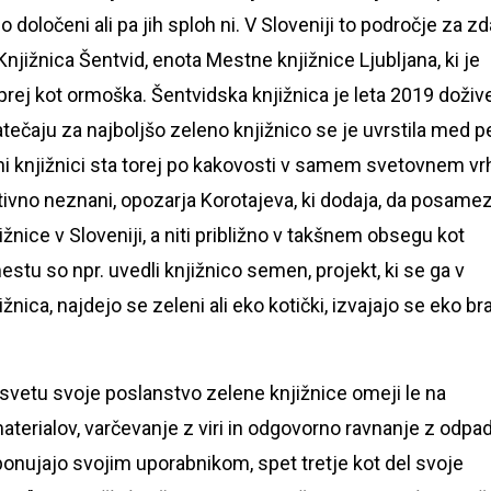
 določeni ali pa jih sploh ni. V Sloveniji to področje za zd
Knjižnica Šentvid, enota Mestne knjižnice Ljubljana, ki je
rej kot ormoška. Šentvidska knjižnica je leta 2019 doživ
ečaju za najboljšo zeleno knjižnico se je uvrstila med p
eni knjižnici sta torej po kakovosti v samem svetovnem vr
tivno neznani, opozarja Korotajeva, ki dodaja, da posame
žnice v Sloveniji, a niti približno v takšnem obsegu kot
stu so npr. uvedli knjižnico semen, projekt, ki se ga v
ica, najdejo se zeleni ali eko kotički, izvajajo se eko br
po svetu svoje poslanstvo zelene knjižnice omeji le na
erialov, varčevanje z viri in odgovorno ravnanje z odpad
ponujajo svojim uporabnikom, spet tretje kot del svoje