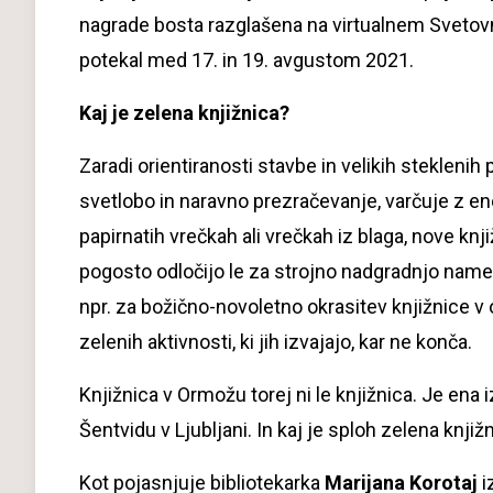
nagrade bosta razglašena na virtualnem Svetov
potekal med 17. in 19. avgustom 2021.
Kaj je zelena knjižnica?
Zaradi orientiranosti stavbe in velikih stekleni
svetlobo in naravno prezračevanje, varčuje z ene
papirnatih vrečkah ali vrečkah iz blaga, nove knji
pogosto odločijo le za strojno nadgradnjo names
npr. za božično-novoletno okrasitev knjižnice v 
zelenih aktivnosti, ki jih izvajajo, kar ne konča.
Knjižnica v Ormožu torej ni le knjižnica. Je ena
Šentvidu v Ljubljani. In kaj je sploh zelena knji
Kot pojasnjuje bibliotekarka
Marijana Korotaj
i