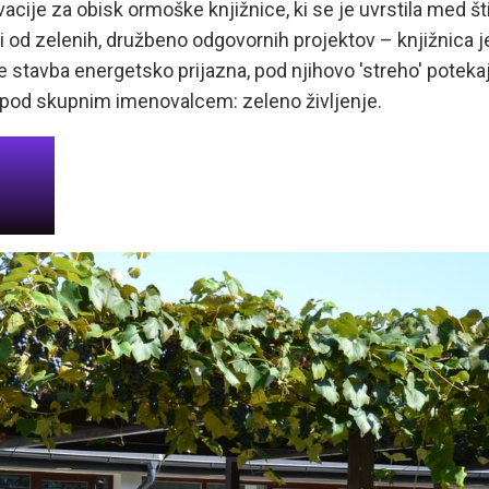
cije za obisk ormoške knjižnice, ki se je uvrstila med šti
i od zelenih, družbeno odgovornih projektov – knjižnica j
a je stavba energetsko prijazna, pod njihovo 'streho' poteka
t pod skupnim imenovalcem: zeleno življenje.