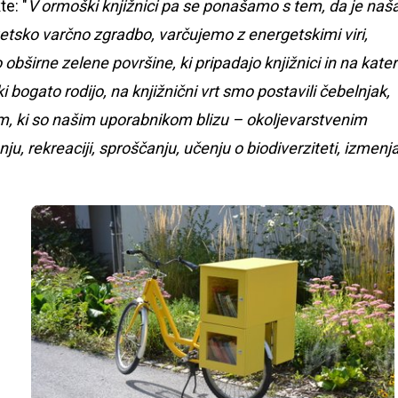
e: "
V ormoški knjižnici pa se ponašamo s tem, da je naš
getsko varčno zgradbo, varčujemo z energetskimi viri,
širne zelene površine, ki pripadajo knjižnici in na kater
 bogato rodijo, na knjižnični vrt smo postavili čebelnjak,
, ki so našim uporabnikom blizu – okoljevarstvenim
ju, rekreaciji, sproščanju, učenju o biodiverziteti, izmenj