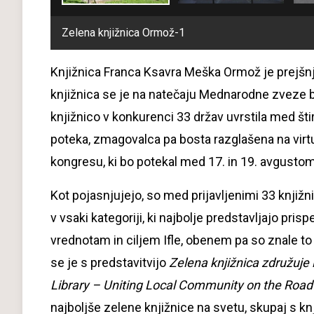
Zelena knjižnica Ormož-1
Knjižnica Franca Ksavra Meška Ormož je prejšnji 
knjižnica se je na natečaju Mednarodne zveze bi
knjižnico v konkurenci 33 držav uvrstila med šti
poteka, zmagovalca pa bosta razglašena na vi
kongresu, ki bo potekal med 17. in 19. avgusto
Kot pojasnjujejo, so med prijavljenimi 33 knjižni
v vsaki kategoriji, ki najbolje predstavljajo pri
vrednotam in ciljem Ifle, obenem pa so znale to 
se je s predstavitvijo
Zelena knjižnica združuje 
Library – Uniting Local Community on the Road 
najboljše zelene knjižnice na svetu, skupaj s kn