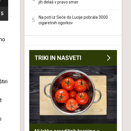
jih delaš v pravo smer
5
Na poti iz Seče do Lucije pobrala 3000
cigaretnih ogorkov
eno
TRIKI IN NASVETI
tiri
ž
i