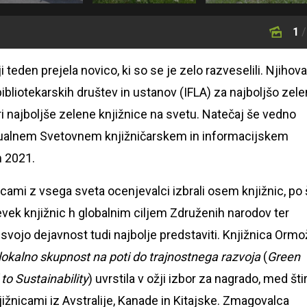
1
/
teden prejela novico, ki so se je zelo razveselili. Njihova
bliotekarskih društev in ustanov (IFLA) za najboljšo zel
ri najboljše zelene knjižnice na svetu. Natečaj še vedno
rtualnem Svetovnem knjižničarskem in informacijskem
m 2021.
cami z vsega sveta ocenjevalci izbrali osem knjižnic, po š
spevek knjižnic h globalnim ciljem Združenih narodov ter
svojo dejavnost tudi najbolje predstaviti. Knjižnica Ormo
lokalno skupnost na poti do trajnostnega razvoja
(
Green
to Sustainability
) uvrstila v ožji izbor za nagrado, med štir
jižnicami iz Avstralije, Kanade in Kitajske. Zmagovalca