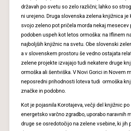
državah po svetu so zelo različni; lahko so strogo
ni urejeno. Druga slovenska zelena knjižnica je 
svojo zeleno pot pričela morda nekaj mesecev p
podoben uspeh kot letos ormoška: na Iflinem nat
najboljših knjižnic na svetu. Obe slovenski zel
a v slovenskem prostoru še vedno ostajata rela
zelene projekte izvajajo tudi nekatere druge knji
ormoška ali šentviška. V Novi Gorici in Novem me
neposredni prihodnosti loteva tudi ormoška knjižn
značke in podobno.
Kot je pojasnila Korotajeva, večji del knjižnic 
energetsko varčno zgradbo, uporabo naravnih mat
druge se osredotočijo na zelene vsebine, ki jih 