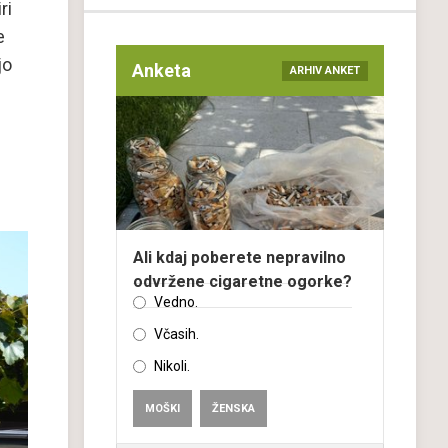
ri
e
jo
Anketa
ARHIV ANKET
Ali kdaj poberete nepravilno
odvržene cigaretne ogorke?
Vedno.
Včasih.
Nikoli.
MOŠKI
ŽENSKA