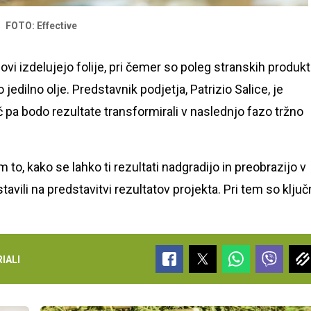
FOTO: Effective
vi izdelujejo folije, pri čemer so poleg stranskih produk
edilno olje. Predstavnik podjetja, Patrizio Salice, je
pač pa bodo rezultate transformirali v naslednjo fazo tržno
o, kako se lahko ti rezultati nadgradijo in preobrazijo v
tavili na predstavitvi rezultatov projekta. Pri tem so ključ
.
IALI