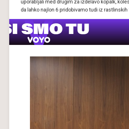
uporabljali med drugim za izdelavo kopalk, kole
da lahko najlon 6 pridobivamo tudi iz rastlinskih