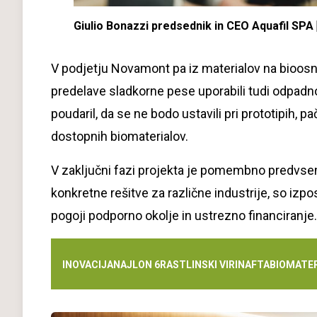
Giulio Bonazzi predsednik in CEO Aquafil SPA
V podjetju Novamont pa iz materialov na bioosno
predelave sladkorne pese uporabili tudi odpadno j
poudaril, da se ne bodo ustavili pri prototipih, 
dostopnih biomaterialov.
V zaključni fazi projekta je pomembno predvsem t
konkretne rešitve za različne industrije, so izpos
pogoji podporno okolje in ustrezno financiranje
INOVACIJA
NAJLON 6
RASTLINSKI VIRI
NAFTA
BIOMATER