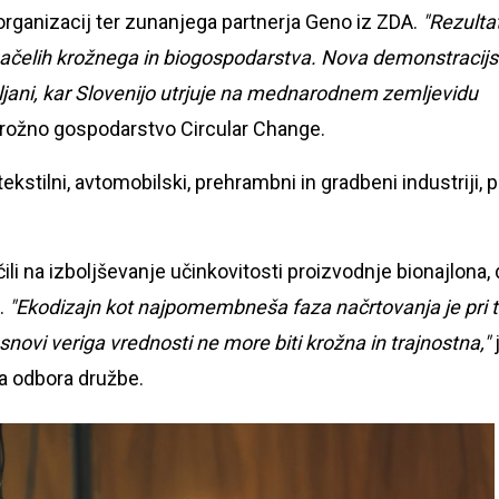
ganizacij ter zunanjega partnerja Geno iz ZDA.
"Rezulta
 načelih krožnega in biogospodarstva. Nova demonstracij
ubljani, kar Slovenijo utrjuje na mednarodnem zemljevidu
a krožno gospodarstvo Circular Change.
tekstilni, avtomobilski, prehrambni in gradbeni industriji, 
li na izboljševanje učinkovitosti proizvodnje bionajlona, 
a.
"Ekodizajn kot najpomembneša faza načrtovanja je pri
ovi veriga vrednosti ne more biti krožna in trajnostna,"
a odbora družbe.