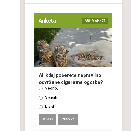
i,
Anketa
ARHIV ANKET
Ali kdaj poberete nepravilno
odvržene cigaretne ogorke?
Vedno.
Včasih.
Nikoli.
MOŠKI
ŽENSKA