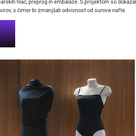
sarskih hlač, preprog in embalaže. S projektom so dokazal
 virov, s čimer bi zmanjšali odvisnost od surove nafte.