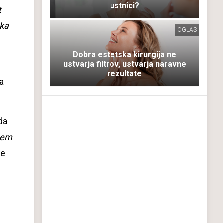
ustnici?
t
ska
OGLAS
Dobra estetska kirurgija ne
ustvarja filtrov, ustvarja naravne
rezultate
pa
da
 tem
je