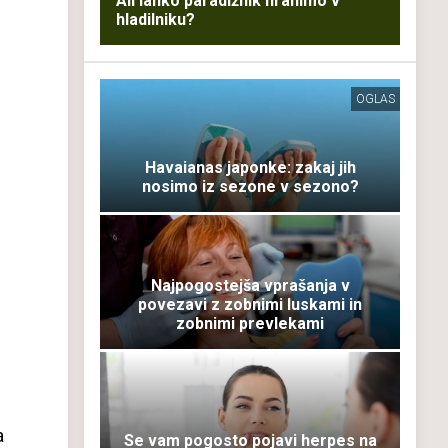
Ali lahko paradižnik hranimo v
hladilniku?
OGLAS
Havaianas japonke: zakaj jih
nosimo iz sezone v sezono?
Najpogostejša vprašanja v
povezavi z zobnimi luskami in
zobnimi prevlekami
a
Se vam pogosto pojavi herpes na