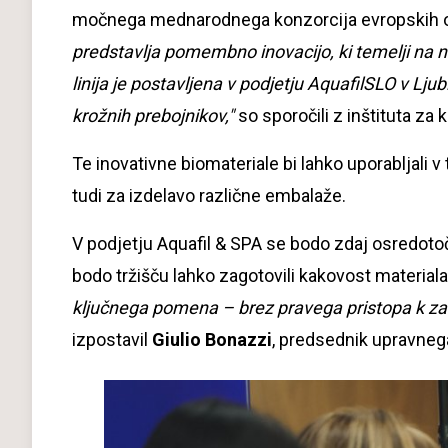
močnega mednarodnega konzorcija evropskih or
predstavlja pomembno inovacijo, ki temelji na
linija je postavljena v podjetju AquafilSLO v Lj
krožnih prebojnikov,"
so sporočili z inštituta z
Te inovativne biomateriale bi lahko uporabljali v 
tudi za izdelavo različne embalaže.
V podjetju Aquafil & SPA se bodo zdaj osredotoči
bodo tržišču lahko zagotovili kakovost material
ključnega pomena – brez pravega pristopa k zasn
izpostavil
Giulio Bonazzi
, predsednik upravneg