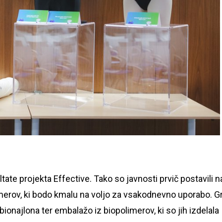
ultate projekta Effective. Tako so javnosti prvič postavili n
limerov, ki bodo kmalu na voljo za vsakodnevno uporabo. G
bionajlona ter embalažo iz biopolimerov, ki so jih izdelala