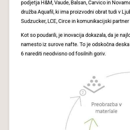
podjetja H&M, Vaude, Balsan, Carvico in Novamont
družba Aquafil, ki ima proizvodni obrat tudi v Lj
Sudzucker, LCE, Circe in komunikacijski partner
Kot so poudarili, je inovacija dokazala, da je naj
namesto iz surove nafte. To je odskočna deska z
6 narediti neodvisno od fosilnih goriv.