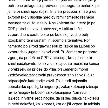
potrebno prilagoditi, predvsem pa pogosto pešci, ki pa
je ne bi smeli uporabljati. In si na precepu, ali se greš
akrobatsko vijuganje med ovirami namesto resnega
treninga za dušo in telo. A na kolesarsko stezo je po
CPP potrebno zaviti obvezno, v kolikor teče
vzporedno s cesto. Zato se kolesarji vedno bolj
izogibamo tem cestam in iščemo alternative. Npr.
namesto po široki glavni cesti iz Tržiča na Ljubelj po
vzporedni vijugasta skozi vasi. Pri čemer se pogosto
zgodi, da prideš po CPP v situacijo, ko sploh ne bi
smel nadaljevati, npr. ravno na tej cesti moraš na koncu
v prekršek, da prideš do vrha, pri čemer bi moral
vzdrževalec zagotoviti prevoznost za vsa vozila za
pripadajoče kategorije vozil. To je tudi pojasnilo
uporabniku spodaj, ki negoduje, zakaj kolesarji izbirajo
ravno "njegov hribček" za kolesarjenje. Namreč ni
lažjega in varnejšega načina, da si daš duška na kolesu
in sebi dokažeš, kaj zmoreš, kot daljši vzpon. In takšnih