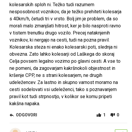
kolesarskih sploh ni. Težko tudi razumem
nesposobnost voznikov, da je težko prehiteti kolesarja
s 40km/h, četudi tri v vrsto. Bolj jim je problem, da so
morali malo zmanjšati hitrost, ker je bilo nasproti ravno
v tistem trenutku drugo vozilo. Precej nataknjenih
voznikov, ki nergajo na cesti, tudi na pozna pravil.
Kolesarska steza ni enako kolesarski poti, slednja ni
obvezna. Zato lahko kolesarji od Laškega do skoraj
Celja povsem legalno vozimo po glavni cesti. A vse to
ne pomeni, da zagovarjam kakršnokoli objestnost in
kršenje CPP, ne s strani kolesarjem, ne drugih
udeležencev. Za lastno in skupno varnost moramo na
cesti sodelovati vsi udeleženci, tako s poznavanjem
pravil kot tudi strpnostjo, v kolikor se komu pripeti
kakšna napaka.
ODGOVORI
1
0