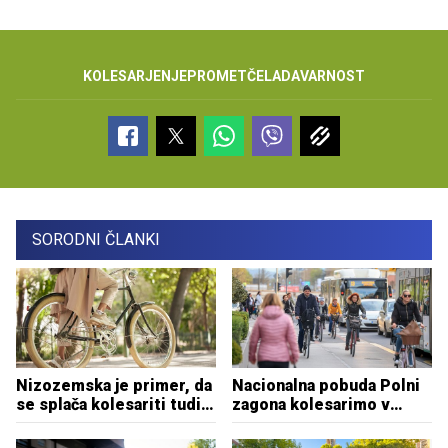
KOLESARJENJE
PROMET
ČELADA
VARNOST
SORODNI ČLANKI
Nizozemska je primer, da
Nacionalna pobuda Polni
se splača kolesariti tudi
zagona kolesarimo v
na daljše relacije
službo v prvem tednu
izziva pritegnila več kot