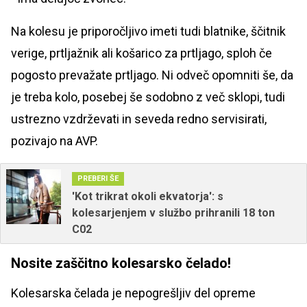
Na kolesu je priporočljivo imeti tudi blatnike, ščitnik
verige, prtljažnik ali košarico za prtljago, sploh če
pogosto prevažate prtljago. Ni odveč opomniti še, da
je treba kolo, posebej še sodobno z več sklopi, tudi
ustrezno vzdrževati in seveda redno servisirati,
pozivajo na AVP.
PREBERI ŠE
'Kot trikrat okoli ekvatorja': s
kolesarjenjem v službo prihranili 18 ton
C02
Nosite zaščitno kolesarsko čelado!
Kolesarska čelada je nepogrešljiv del opreme