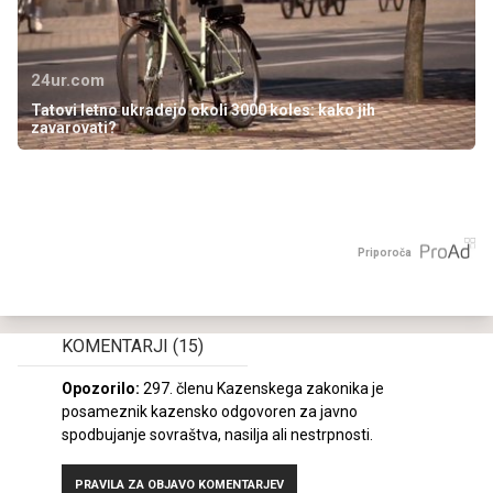
24ur.com
Tatovi letno ukradejo okoli 3000 koles: kako jih
zavarovati?
Priporoča
KOMENTARJI
(15)
Opozorilo:
297. členu Kazenskega zakonika je
posameznik kazensko odgovoren za javno
spodbujanje sovraštva, nasilja ali nestrpnosti.
PRAVILA ZA OBJAVO KOMENTARJEV