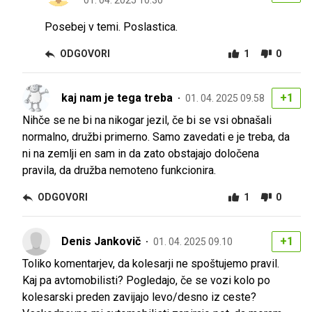
01. 04. 2025 10.30
Posebej v temi. Poslastica.
ODGOVORI
1
0
kaj nam je tega treba
+1
01. 04. 2025 09.58
Nihče se ne bi na nikogar jezil, če bi se vsi obnašali
normalno, družbi primerno. Samo zavedati e je treba, da
ni na zemlji en sam in da zato obstajajo določena
pravila, da družba nemoteno funkcionira.
ODGOVORI
1
0
Denis Jankovič
+1
01. 04. 2025 09.10
Toliko komentarjev, da kolesarji ne spoštujemo pravil.
Kaj pa avtomobilisti? Pogledajo, če se vozi kolo po
kolesarski preden zavijajo levo/desno iz ceste?