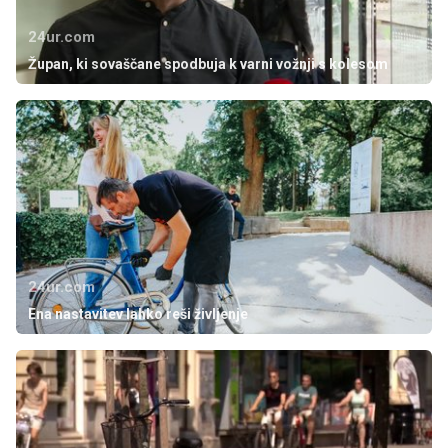
24ur.com
Župan, ki sovaščane spodbuja k varni vožnji s kolesom
24ur.com
Ena nastavitev lahko reši življenje