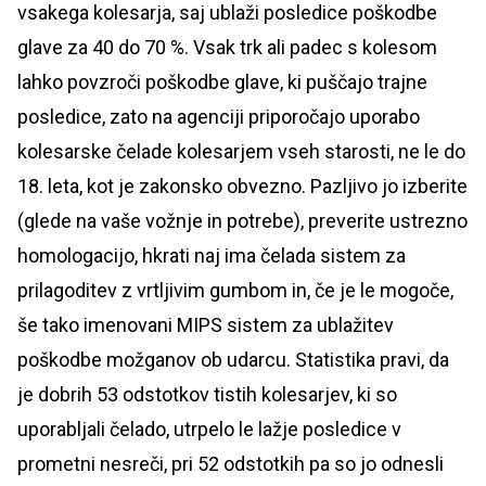
vsakega kolesarja, saj ublaži posledice poškodbe
glave za 40 do 70 %. Vsak trk ali padec s kolesom
lahko povzroči poškodbe glave, ki puščajo trajne
posledice, zato na agenciji priporočajo uporabo
kolesarske čelade kolesarjem vseh starosti, ne le do
18. leta, kot je zakonsko obvezno. Pazljivo jo izberite
(glede na vaše vožnje in potrebe), preverite ustrezno
homologacijo, hkrati naj ima čelada sistem za
prilagoditev z vrtljivim gumbom in, če je le mogoče,
še tako imenovani MIPS sistem za ublažitev
poškodbe možganov ob udarcu. Statistika pravi, da
je dobrih 53 odstotkov tistih kolesarjev, ki so
uporabljali čelado, utrpelo le lažje posledice v
prometni nesreči, pri 52 odstotkih pa so jo odnesli