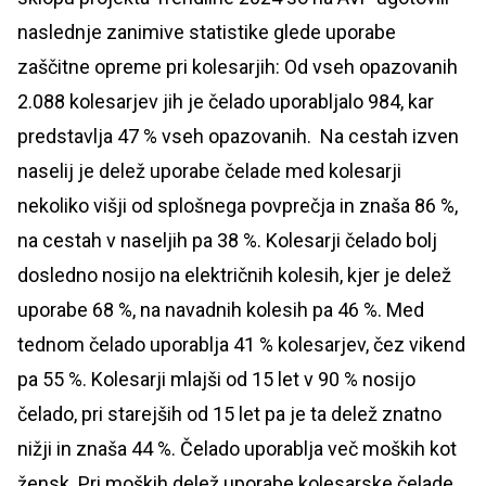
naslednje zanimive statistike glede uporabe
zaščitne opreme pri kolesarjih: Od vseh opazovanih
2.088 kolesarjev jih je čelado uporabljalo 984, kar
predstavlja 47 % vseh opazovanih. Na cestah izven
naselij je delež uporabe čelade med kolesarji
nekoliko višji od splošnega povprečja in znaša 86 %,
na cestah v naseljih pa 38 %. Kolesarji čelado bolj
dosledno nosijo na električnih kolesih, kjer je delež
uporabe 68 %, na navadnih kolesih pa 46 %. Med
tednom čelado uporablja 41 % kolesarjev, čez vikend
pa 55 %. Kolesarji mlajši od 15 let v 90 % nosijo
čelado, pri starejših od 15 let pa je ta delež znatno
nižji in znaša 44 %. Čelado uporablja več moških kot
žensk. Pri moških delež uporabe kolesarske čelade