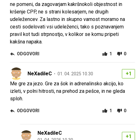
ne pomeni, da zagovarjam kakršnokoli objestnost in
kršenje CPP, ne s strani kolesarjem, ne drugih
udeležencev. Za lastno in skupno varnost moramo na
cesti sodelovati vsi udeleženci, tako s poznavanjem
pravil kot tudi strpnostjo, v kolikor se komu pripeti
kakšna napaka.
ODGOVORI
1
0
NeXadileC
+1
01. 04. 2025 10.30
Me gre za jezo. Gre za šok in adrenalinsko akcijo, ko
izleti, v polni hitrosti, na prehod za pešce, in ne gleda
sploh.
ODGOVORI
1
0
NeXadileC
+1