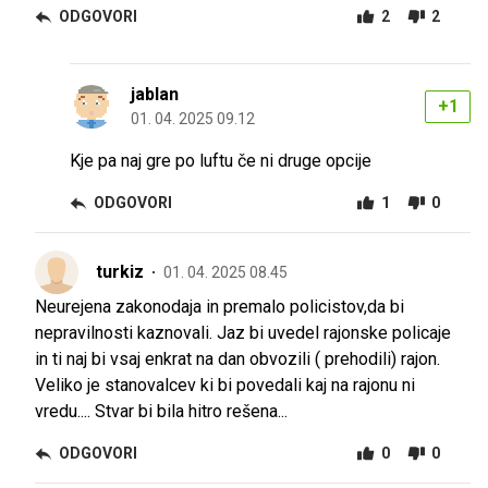
ODGOVORI
2
2
jablan
+1
01. 04. 2025 09.12
Kje pa naj gre po luftu če ni druge opcije
ODGOVORI
1
0
turkiz
01. 04. 2025 08.45
Neurejena zakonodaja in premalo policistov,da bi
nepravilnosti kaznovali. Jaz bi uvedel rajonske policaje
in ti naj bi vsaj enkrat na dan obvozili ( prehodili) rajon.
Veliko je stanovalcev ki bi povedali kaj na rajonu ni
vredu.... Stvar bi bila hitro rešena...
ODGOVORI
0
0