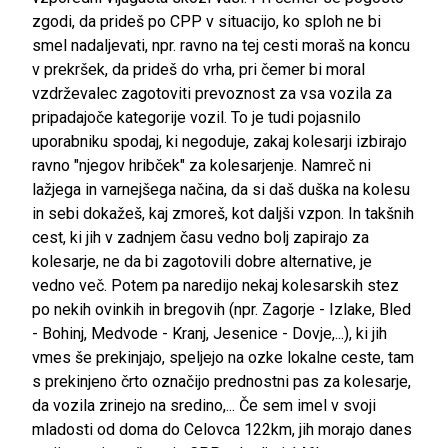
zgodi, da prideš po CPP v situacijo, ko sploh ne bi
smel nadaljevati, npr. ravno na tej cesti moraš na koncu
v prekršek, da prideš do vrha, pri čemer bi moral
vzdrževalec zagotoviti prevoznost za vsa vozila za
pripadajoče kategorije vozil. To je tudi pojasnilo
uporabniku spodaj, ki negoduje, zakaj kolesarji izbirajo
ravno "njegov hribček" za kolesarjenje. Namreč ni
lažjega in varnejšega načina, da si daš duška na kolesu
in sebi dokažeš, kaj zmoreš, kot daljši vzpon. In takšnih
cest, ki jih v zadnjem času vedno bolj zapirajo za
kolesarje, ne da bi zagotovili dobre alternative, je
vedno več. Potem pa naredijo nekaj kolesarskih stez
po nekih ovinkih in bregovih (npr. Zagorje - Izlake, Bled
- Bohinj, Medvode - Kranj, Jesenice - Dovje,...), ki jih
vmes še prekinjajo, speljejo na ozke lokalne ceste, tam
s prekinjeno črto označijo prednostni pas za kolesarje,
da vozila zrinejo na sredino,... Če sem imel v svoji
mladosti od doma do Celovca 122km, jih morajo danes