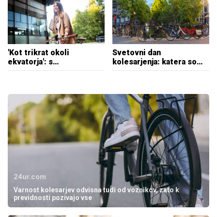
1200 kolesarjev
'Kot trikrat okoli
Svetovni dan
ekvatorja': s
kolesarjenja: katera so
kolesarjenjem v službo
najbolj kolesarska mesta
prihranili 18 ton C02
na svetu?
24ur.com
Varnost kolesarjev odvisna tudi od voznikov, zato k
previdnosti pozivajo vse