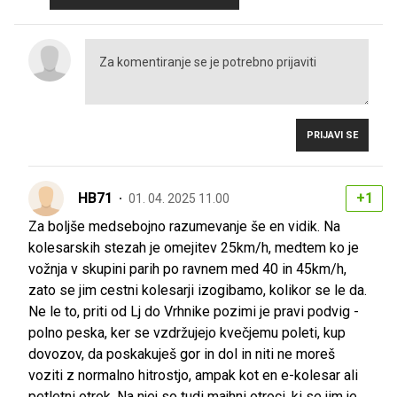
PRIJAVI SE
HB71
+1
01. 04. 2025 11.00
Za boljše medsebojno razumevanje še en vidik. Na
kolesarskih stezah je omejitev 25km/h, medtem ko je
vožnja v skupini parih po ravnem med 40 in 45km/h,
zato se jim cestni kolesarji izogibamo, kolikor se le da.
Ne le to, priti od Lj do Vrhnike pozimi je pravi podvig -
polno peska, ker se vzdržujejo kvečjemu poleti, kup
dovozov, da poskakuješ gor in dol in niti ne moreš
voziti z normalno hitrostjo, ampak kot en e-kolesar ali
petletni otrok. Na njej so tudi majhni otroci, ki se jim je