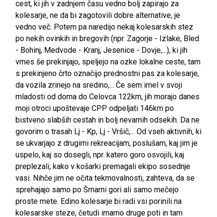
cest, ki jih v zadnjem času vedno bolj zapirajo za
kolesarje, ne da bi zagotovili dobre alternative, je
vedno več. Potem pa naredijo nekaj kolesarskih stez
po nekih ovinkih in bregovih (npr. Zagorje - Izlake, Bled
- Bohinj, Medvode - Kranj, Jesenice - Dovje,...), ki jih
vmes še prekinjajo, speljejo na ozke lokalne ceste, tam
s prekinjeno črto označijo prednostni pas za kolesarje,
da vozila zrinejo na sredino,... Če sem imel v svoji
mladosti od doma do Celovca 122km, jih morajo danes
moji otroci upoštevaje CPP odpeljati 146km po
bistveno slabših cestah in bolj nevarnih odsekih. Da ne
govorim o trasah Lj - Kp, Lj - Vršič,... Od vseh aktivnih, ki
se ukvarjajo z drugimi rekreacijam, poslušam, kaj jim je
uspelo, kaj so dosegli, npr. katero goro osvojili, kaj
preplezali, kako v košarki premagali ekipo sosednje
vasi. Nihče jim ne očita tekmovalnosti, zahteva, da se
sprehajajo samo po Šmarni gori ali samo mečejo
proste mete. Edino kolesarje bi radi vsi porinili na
kolesarske steze, četudi imamo druge poti in tam