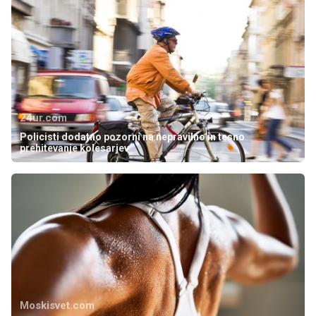
24ur.com
Policisti dodatno pozorni na nepravilno in tesno
prehitevanje kolesarjev
Moskisvet.com