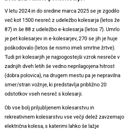
V letu 2024 in do sredine marca 2025 se je zgodilo
več kot 1500 nesreč z udeležbo kolesarja (letos že
87) in še 88 z udeležbo e-kolesarja (letos 7). Umrlo
je pet kolesarjev in e-kolesarjev, 270 se jih je huje
poškodovalo (letos še nismo imeli smrtne žrtve).
Tudi pri kolesarjih je najpogostejši vzrok nesreče v
zadnjih dveh letih še vedno neprilagojena hitrost
(dobra polovica), na drugem mestu pa je nepravilna
smer/stran vožnje, ki predstavlja približno 20
odstotkov vseh nesreč s kolesarji.
Ob vse bolj priljubljenem kolesarstvu in
rekreativnem kolesarstvu vse večji delež zavzemajo
električna kolesa, s katerimi lahko še lažje