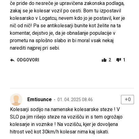
če pride do nesreče je upravičena zakonska podlaga,
zakaj se je kolesar vozil po cesti. Bom tu izpostavil
kolesarsko v Logatcu, nevem kdo jo je postavil, ker je
nič od nič! Pa se antikolesarji bunite kot želite na ta
komentar, dejstvo je, da je obnašanje populacije v
prometu na splošno slabo in bi moral vsak nekaj
narediti najprej pri sebi.
ODGOVORI
2
1
Emtisunce
+0
01. 04. 2025 08.46
Kolesarji sodijo na namenske kolesarske steze ! V
SLO pa jim rišejo steze na vozišču in s tem ogrožajo
kolesarje in voznike ! Na vozišču, kjer je dovoljena
hitrost več kot 30km/h kolesar nima kaj iskati.