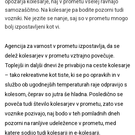
opozarja kolesarje, naj v prometu vselej ravnajo
samozaščitno. Na kolesarje pa bodite pozorni tudi
vozniki. Ne jezite se nanje, saj so v prometu mnogo
bolj izpostavljeni kot vi.
Agencija za varnost v prometu izpostavlja, da se
delež kolesarjev v prometu vztrajno povečuje.
Toplejši in daljši dnevi že privabijo na ceste kolesarje
– tako rekreativne kot tiste, ki se po opravkih in v
službo ob ugodnejših temperaturah raje odpravijo s
kolesom, čeprav so jutra še hladna. Posledično se
poveča tudi število kolesarjev v prometu, zato vse
voznike pozivajo, naj bodo v teh pomladnih dneh
pozorni na ranljive udeležence v prometu, med
katere sodijo tudi kolesarji in e-kolesarji.