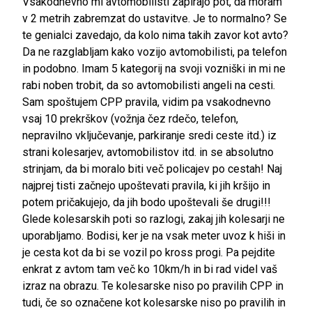
Vsakodnevno mi avtomobilisti zapirajo pot, da moram
v 2 metrih zabremzat do ustavitve. Je to normalno? Se
te genialci zavedajo, da kolo nima takih zavor kot avto?
Da ne razglabljam kako vozijo avtomobilisti, pa telefon
in podobno. Imam 5 kategorij na svoji vozniški in mi ne
rabi noben trobit, da so avtomobilisti angeli na cesti.
Sam spoštujem CPP pravila, vidim pa vsakodnevno
vsaj 10 prekrškov (vožnja čez rdečo, telefon,
nepravilno vključevanje, parkiranje sredi ceste itd.) iz
strani kolesarjev, avtomobilistov itd. in se absolutno
strinjam, da bi moralo biti več policajev po cestah! Naj
najprej tisti začnejo upoštevati pravila, ki jih kršijo in
potem pričakujejo, da jih bodo upoštevali še drugi!!!
Glede kolesarskih poti so razlogi, zakaj jih kolesarji ne
uporabljamo. Bodisi, ker je na vsak meter uvoz k hiši in
je cesta kot da bi se vozil po kross progi. Pa pejdite
enkrat z avtom tam več ko 10km/h in bi rad videl vaš
izraz na obrazu. Te kolesarske niso po pravilih CPP in
tudi, če so označene kot kolesarske niso po pravilih in