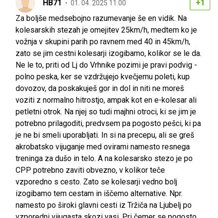
HB71
+1
01. 04. 2025 11.00
Za boljše medsebojno razumevanje še en vidik. Na
kolesarskih stezah je omejitev 25km/h, medtem ko je
vožnja v skupini parih po ravnem med 40 in 45km/h,
zato se jim cestni kolesarji izogibamo, kolikor se le da.
Ne le to, priti od Lj do Vrhnike pozimi je pravi podvig -
polno peska, ker se vzdržujejo kvečjemu poleti, kup
dovozov, da poskakuješ gor in dol in niti ne moreš
voziti z normalno hitrostjo, ampak kot en e-kolesar ali
petletni otrok. Na njej so tudi majhni otroci, ki se jim je
potrebno prilagoditi, predvsem pa pogosto pešci, ki pa
je ne bi smeli uporabljati. In si na precepu, ali se greš
akrobatsko vijuganje med ovirami namesto resnega
treninga za dušo in telo. A na kolesarsko stezo je po
CPP potrebno zaviti obvezno, v kolikor teče
vzporedno s cesto. Zato se kolesarji vedno bolj
izogibamo tem cestam in iščemo alternative. Npr.
namesto po široki glavni cesti iz Tržiča na Ljubelj po
vzporedni vijugasta skozi vasi. Pri čemer se pogosto