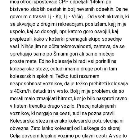
moji otroci upoštevaje CPP odpeljati 146km po
bistveno slabših cestah in bolj nevarnih odsekih. Da ne
govorim o trasah Lj - Kp, Lj - Vršič,... Od vseh aktivnih, ki
se ukvarjajo z drugimi rekreacijam, poslušam, kaj jim je
uspelo, kaj so dosegli, npr. katero goro osvojili, kaj
preplezali, kako v košarki premagali ekipo sosednje
vasi. Nihče jim ne očita tekmovalnosti, zahteva, da se
sprehajajo samo po Šmarni gori ali samo mečejo
proste mete. Edino kolesarje bi radi vsi porinili na
kolesarske steze, četudi imamo druge poti in tam
kolesarskih sploh ni. Težko tudi razumem
nesposobnost voznikov, da je težko prehiteti kolesarja
s 40km/h, četudi tri v vrsto. Bolj jim je problem, da so
morali malo zmanjšati hitrost, ker je bilo nasproti ravno
v tistem trenutku drugo vozilo. Precej nataknjenih
voznikov, ki nergajo na cesti, tudi na pozna pravil.
Kolesarska steza ni enako kolesarski poti, slednja ni
obvezna. Zato lahko kolesarji od Laškega do skoraj
Celja povsem legalno vozimo po glavni cesti. A vse to