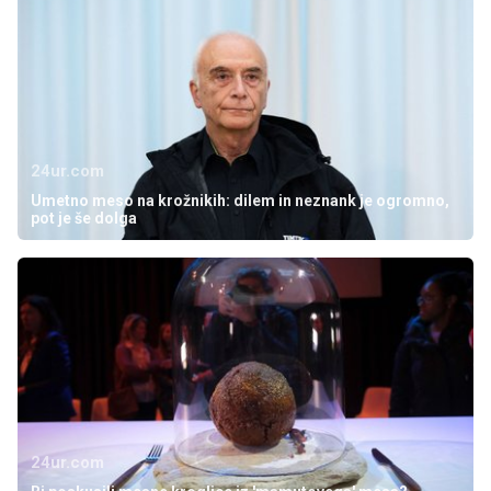
24ur.com
Umetno meso na krožnikih: dilem in neznank je ogromno,
pot je še dolga
24ur.com