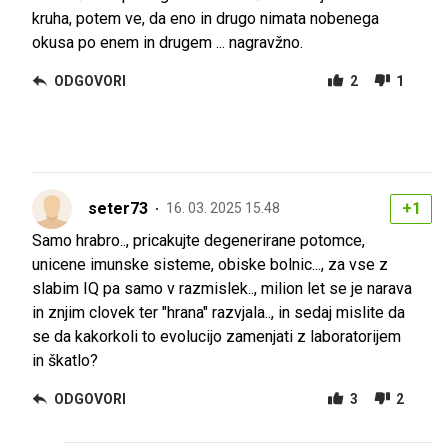
kruha, potem ve, da eno in drugo nimata nobenega
okusa po enem in drugem ... nagravžno.
ODGOVORI
2
1
seter73
+1
16. 03. 2025 15.48
Samo hrabro.., pricakujte degenerirane potomce,
unicene imunske sisteme, obiske bolnic..., za vse z
slabim IQ pa samo v razmislek.., milion let se je narava
in znjim clovek ter "hrana" razvjala.., in sedaj mislite da
se da kakorkoli to evolucijo zamenjati z laboratorijem
in škatlo?
ODGOVORI
3
2