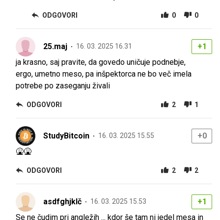
ODGOVORI
0
0
25.maj
+1
16. 03. 2025 16.31
ja krasno, saj pravite, da govedo uničuje podnebje,
ergo, umetno meso, pa inšpektorca ne bo več imela
potrebe po zaseganju živali
ODGOVORI
2
1
StudyBitcoin
+0
16. 03. 2025 15.55
🤮🤮
ODGOVORI
2
2
asdfghjklč
+1
16. 03. 2025 15.53
Se ne čudim pri angležih ... kdor še tam ni jedel mesa in