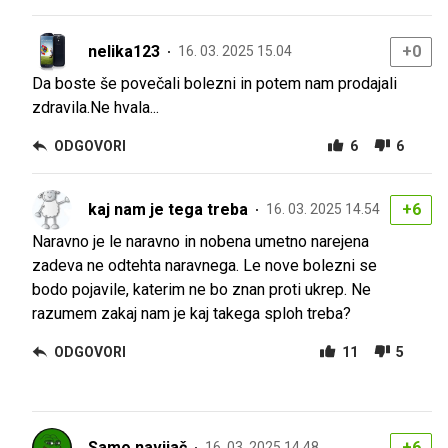
nelika123
+0
16. 03. 2025 15.04
Da boste še povečali bolezni in potem nam prodajali
zdravila.Ne hvala...
ODGOVORI
6
6
kaj nam je tega treba
+6
16. 03. 2025 14.54
Naravno je le naravno in nobena umetno narejena
zadeva ne odtehta naravnega. Le nove bolezni se
bodo pojavile, katerim ne bo znan proti ukrep. Ne
razumem zakaj nam je kaj takega sploh treba?
ODGOVORI
11
5
Samo navijač
+6
16. 03. 2025 14.48