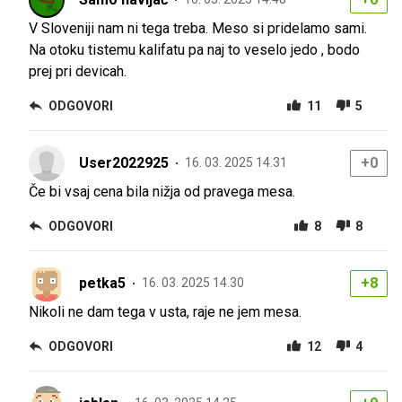
V Sloveniji nam ni tega treba. Meso si pridelamo sami.
Na otoku tistemu kalifatu pa naj to veselo jedo , bodo
prej pri devicah.
ODGOVORI
11
5
User2022925
+0
16. 03. 2025 14.31
Če bi vsaj cena bila nižja od pravega mesa.
ODGOVORI
8
8
petka5
+8
16. 03. 2025 14.30
Nikoli ne dam tega v usta, raje ne jem mesa.
ODGOVORI
12
4