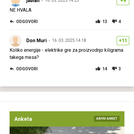
jablan
+9
16. 03. 2025 14.25
NE HVALA
ODGOVORI
13
4
Don Muri
+11
16. 03. 2025 14.18
Koliko energije - elektrike gre za proizvodnjo kiligrama
takega mesa?
ODGOVORI
14
3
Anketa
ARHIV ANKET