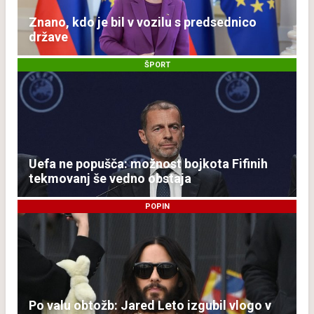
Znano, kdo je bil v vozilu s predsednico
države
ŠPORT
Uefa ne popušča: možnost bojkota Fifinih
tekmovanj še vedno obstaja
POPIN
Po valu obtožb: Jared Leto izgubil vlogo v