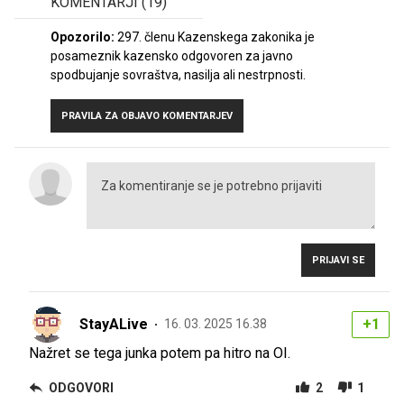
KOMENTARJI
(19)
Opozorilo:
297. členu Kazenskega zakonika je
posameznik kazensko odgovoren za javno
spodbujanje sovraštva, nasilja ali nestrpnosti.
PRAVILA ZA OBJAVO KOMENTARJEV
PRIJAVI SE
StayALive
+1
16. 03. 2025 16.38
Nažret se tega junka potem pa hitro na OI.
ODGOVORI
2
1