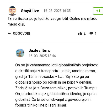
StayALive
+1
16. 03. 2025 16.35
Ta se Bosca se je tudi že vsega lotil. Očitno mu mlado
meso diši.
ODGOVORI
2
1
Juzles Iters
16. 03. 2025 18.46
On se je vehementno lotil globalističnih projektov:
elektrifikacija v transportu - letala, umetno meso,
gradnja 15min soseske v LJ... Saj zato ga pa
globalisti nosijo po rokah in se kopa v denarju.
Zadnjič se je z Bezosom slikal, potoval h Trumpu.
On je ortodoksni, z globalistično ideologijo opran
globalist. Če bi se on ukvarjal z govedorejo in
fosilci, ti nikoli ne bi zanj slišal.