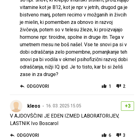
vitamine kot je B12, kot je npr v jetrih, drugod ga je
bistveno manj, potem recimo v možganih in živcih
je mielin, ki pomemben za obnovo in razvoj
živčevja, potem so v telesu žleze, ki proizvajajo
hormone npr. tiroidne, spolne in druge itn. Tega v
umetnem mesu ne boš našel. Vse te snovi pa si v
dobi odraščanja zelo pomembne, pomanjkanje teh
snovi pa bi vodila v okrnel psihofizični razvoj dobi
odraščanja, nižji IQ ipd. Je to tisto, kar bi si želiš
zase in za druge?
ODGOVORI
1
2
kleos
+3
16. 03. 2025 15.05
V AJDOVŠČINI JE EDEN IZMED LABORATORIJEV,
LASTNIK Ivo Boscarol
ODGOVORI
6
3