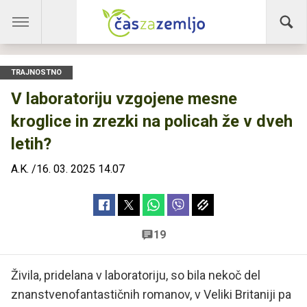
TRAJNOSTNO
V laboratoriju vzgojene mesne
kroglice in zrezki na policah že v dveh
letih?
A.K.
/
16. 03. 2025 14.07
19
Živila, pridelana v laboratoriju, so bila nekoč del
znanstvenofantastičnih romanov, v Veliki Britaniji pa