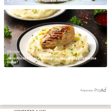
Bi poskusili mesne kroglice iz 'mamutovega' mesa?
Okusno.je
Je rastlinsko 'meso' hrana prihodnosti ali zgolj modna
muha?
Priporoča