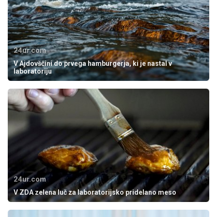
24ur.com
V Ajdovščini do prvega hamburgerja, ki je nastal v
laboratoriju
24ur.com
V ZDA zelena luč za laboratorijsko pridelano meso