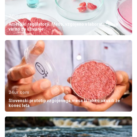
24ur.com
Ameriški regulatorji: Meso, vzgojeno v laboratoriju, je
varno za uživanje
24ur.com
Slovenski prototip vzgojenega mesa bi lahko okusili že
konec leta