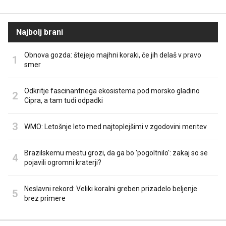
Najbolj brani
Obnova gozda: štejejo majhni koraki, če jih delaš v pravo
smer
Odkritje fascinantnega ekosistema pod morsko gladino
Cipra, a tam tudi odpadki
WMO: Letošnje leto med najtoplejšimi v zgodovini meritev
Brazilskemu mestu grozi, da ga bo 'pogoltnilo': zakaj so se
pojavili ogromni kraterji?
Neslavni rekord: Veliki koralni greben prizadelo beljenje
brez primere