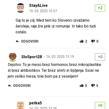
StayALive
+2
16. 03. 2025 16.37
Saj to je cilj. Med tem ko Slovenci izvažamo
šeroleje, raja žre junk iz romunije. In tako bo tudi
ostalo.
ODGOVORI
2
0
SloSport28
+0
16. 03. 2025 15.19
Dejstvo: To je meso brez hormonov, brez mikroplastike
in brez antibiotikov. Ter brez smrti in trpljenja. Sicer ne
jem veliko mesa, tole bom pa z veseljem!
ODGOVORI
5
5
petka5
+5
16. 03. 2025 15.26