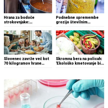
Hrana za bodoče
Podnebne spremembe
strokovnjake:
grozijo številnim
'Pozabljamo na okolje'
poslasticam: na udaru
tartufi, sir, gorčica ...
Slovenec zavrže več kot
Skromna bera na policah:
70 kilogramov hrane
'Ekološko kmetovanje bi
letno, ta pa se še vedno
moralo biti v javnem
draži
interesu'