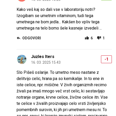
Kako veš kaj so dali vse v laboratoriju notri?
Izogibam se umetnim vitaminom, tudi tega
umetnega ne bom jedla... Kakšen bo vpliv tega
umetnega na telo bomo šele kasneje izvedeli ...
ODGOVORI
6
1
Juzles Iters
-1
16. 03. 2025 15.43
Slo Pišeš oslarije. To umetno meso nastane z
delitvijo celic, hrana pa so kemikalije. In to ene in
iste celice, npr. mišične. V živih organizmih recimo
živali pa imaš mnogo več vrst celic, ki sestavljajo
notranje organe, krvne celice, živčne celice itn. Vse
te celice v živalih proizvajajo celo vrsti življenjsko
pomembnih surovin, ki jih pri umetnem mesu ni. To
so npr. snovi, ki krepijo imunski sistem, proizvajajo