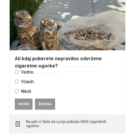
Ali kdaj poberete nepravilno odvržene
cigaretne ogorke?
Vedno.
Včasih.
Nikoli.
MOŠKI
ŽENSKA
Na poti iz Seče do Lucije pobrala 3000 cigaretnih
ogorkov