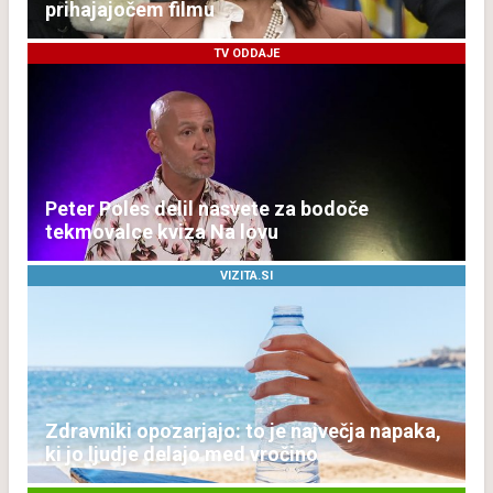
prihajajočem filmu
TV ODDAJE
Peter Poles delil nasvete za bodoče
tekmovalce kviza Na lovu
VIZITA.SI
Zdravniki opozarjajo: to je največja napaka,
ki jo ljudje delajo med vročino