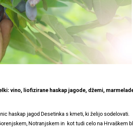
elki: vino, liofizirane haskap jagode, džemi, marmelad
nic haskap jagod Desetinka s kmeti, ki želijo sodelovati.
a Gorenjskem, Notranjskem in kot tudi celo na Hrvaškem b
.