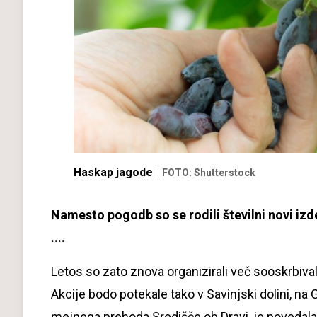
Haskap jagode
FOTO: Shutterstock
Namesto pogodb so se rodili številni novi izd
....
Letos so zato znova organizirali več sooskrbival
Akcije bodo potekale tako v Savinjski dolini, n
mejnega prehoda Središče ob Dravi, je povedala