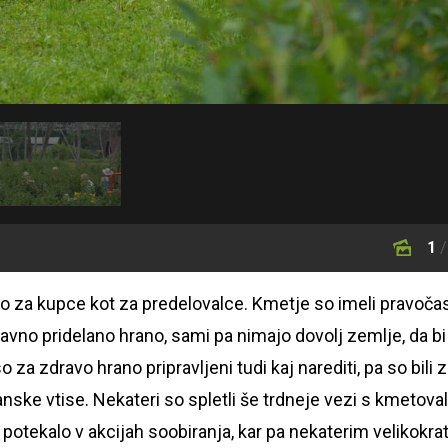
1
/
o za kupce kot za predelovalce. Kmetje so imeli pravoča
naravno pridelano hrano, sami pa nimajo dovolj zemlje, da bi
 za zdravo hrano pripravljeni tudi kaj narediti, pa so bili 
ske vtise. Nekateri so spletli še trdneje vezi s kmetoval
 potekalo v akcijah soobiranja, kar pa nekaterim velikokra