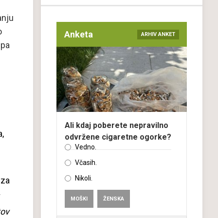
anju
o
Anketa
ARHIV ANKET
 pa
Ali kdaj poberete nepravilno
,
odvržene cigaretne ogorke?
Vedno.
Včasih.
Nikoli.
 za
MOŠKI
ŽENSKA
tov