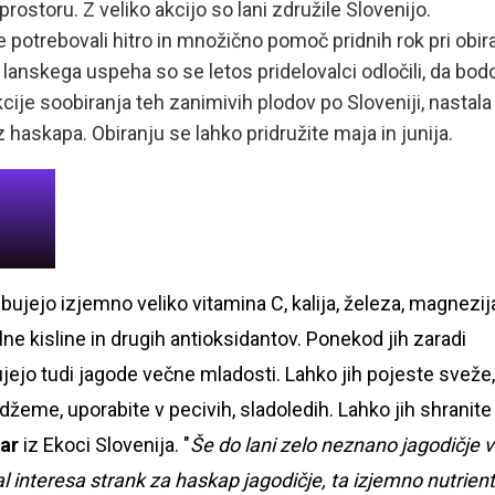
ostoru. Z veliko akcijo so lani združile Slovenijo.
potrebovali hitro in množično pomoč pridnih rok pri obir
di lanskega uspeha so se letos pridelovalci odločili, da bod
ije soobiranja teh zanimivih plodov po Sloveniji, nastala
z haskapa. Obiranju se lahko pridružite maja in junija.
ejo izjemno veliko vitamina C, kalija, železa, magnezija
olne kisline in drugih antioksidantov. Ponekod jih zaradi
ejo tudi jagode večne mladosti. Lahko jih pojeste sveže,
žeme, uporabite v pecivih, sladoledih. Lahko jih shranite
tar
iz Ekoci Slovenija. "
Še do lani zelo neznano jagodičje v
l interesa strank za haskap jagodičje, ta izjemno nutrien