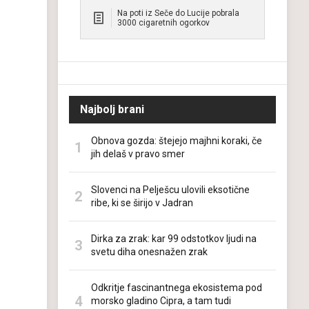
Na poti iz Seče do Lucije pobrala
3000 cigaretnih ogorkov
Najbolj brani
Obnova gozda: štejejo majhni koraki, če
jih delaš v pravo smer
Slovenci na Pelješcu ulovili eksotične
ribe, ki se širijo v Jadran
Dirka za zrak: kar 99 odstotkov ljudi na
svetu diha onesnažen zrak
Odkritje fascinantnega ekosistema pod
morsko gladino Cipra, a tam tudi