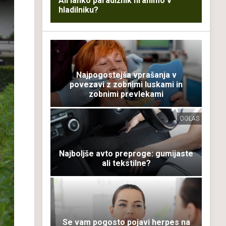
Ali lahko paradižnik hranimo v
hladilniku?
Najpogostejša vprašanja v
povezavi z zobnimi luskami in
zobnimi prevlekami
OGLAS
Najboljše avto preproge: gumijaste
ali tekstilne?
Se vam pogosto pojavi herpes na