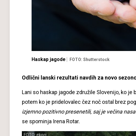
Haskap jagode
FOTO: Shutterstock
Odlični lanski rezultati navdih za novo sezo
Lani so haskap jagode združile Slovenijo, ko je 
potem ko je pridelovalec čez noč ostal brez p
izjemno pozitivno presenetili, saj je večina nasad
se spominja Irena Rotar.
FOTO: ekoci