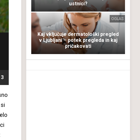
ustnici?
OGLAS
Kaj vključuje dermatološki pregled
v Ljubljani – potek pregleda in kaj
pričakovati
3
sno
 si
zelo
ci
t