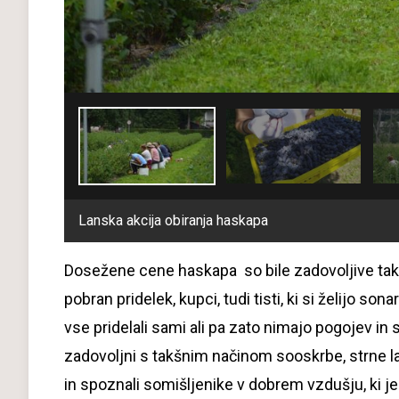
Lanska akcija obiranja haskapa
Dosežene cene haskapa so bile zadovoljive tak
pobran pridelek, kupci, tudi tisti, ki si želijo so
vse pridelali sami ali pa zato nimajo pogojev in so
zadovoljni s takšnim načinom sooskrbe, strne lan
in spoznali somišljenike v dobrem vzdušju, ki je