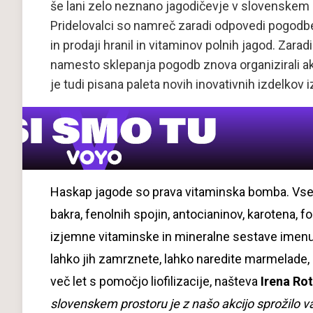
še lani zelo neznano jagodičevje v slovenskem pr
Pridelovalci so namreč zaradi odpovedi pogodbe 
in prodaji hranil in vitaminov polnih jagod. Zara
namesto sklepanja pogodb znova organizirali akc
je tudi pisana paleta novih inovativnih izdelkov i
Haskap jagode so prava vitaminska bomba. Vsebuj
bakra, fenolnih spojin, antocianinov, karotena, f
izjemne vitaminske in mineralne sestave imenuj
lahko jih zamrznete, lahko naredite marmelade, d
več let s pomočjo liofilizacije, našteva
Irena Ro
slovenskem prostoru je z našo akcijo sprožilo va