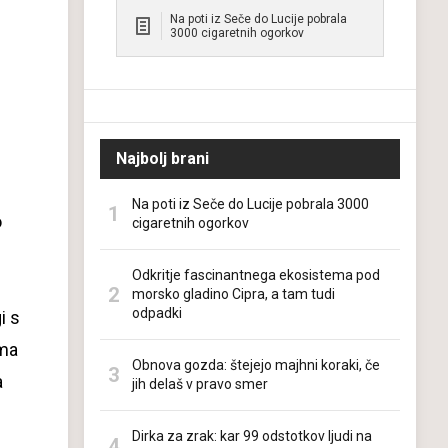
Na poti iz Seče do Lucije pobrala
3000 cigaretnih ogorkov
Najbolj brani
Na poti iz Seče do Lucije pobrala 3000
o
cigaretnih ogorkov
Odkritje fascinantnega ekosistema pod
morsko gladino Cipra, a tam tudi
odpadki
i s
ima
Obnova gozda: štejejo majhni koraki, če
a
jih delaš v pravo smer
Dirka za zrak: kar 99 odstotkov ljudi na