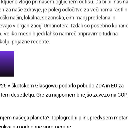
 ključno vlogo pri našem ogljičnem odtisu. Da bi bil naš n
ten za naše zdravje, je poleg odločitve za večinoma rastli
loški način, lokalna, sezonska, čim manj predelana in
evajo v organizaciji Umanotera. Izdali so posebno kuharic
. Veliko mesnih jedi lahko namreč pripravimo tudi na
okolju prijazne recepte.
OP26 v škotskem Glasgowu podprlo pobudo ZDA in EU za
v tem desetletju. Gre za najpomembnejšo zavezo na CO
njem našega planeta? Toplogredni plini, predvsem metan
j vpliva na podnebne spremembe.