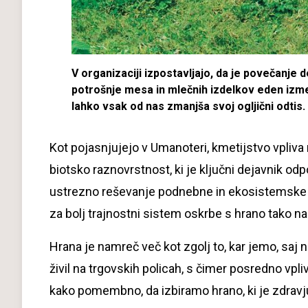
V organizaciji izpostavljajo, da je povečanje
potrošnje mesa in mlečnih izdelkov eden izmed
lahko vsak od nas zmanjša svoj ogljični odtis.
Kot pojasnjujejo v Umanoteri, kmetijstvo vpliva 
biotsko raznovrstnost, ki je ključni dejavnik 
ustrezno reševanje podnebne in ekosistemske k
za bolj trajnostni sistem oskrbe s hrano tako n
Hrana je namreč več kot zgolj to, kar jemo, sa
živil na trgovskih policah, s čimer posredno vp
kako pomembno, da izbiramo hrano, ki je zdravju