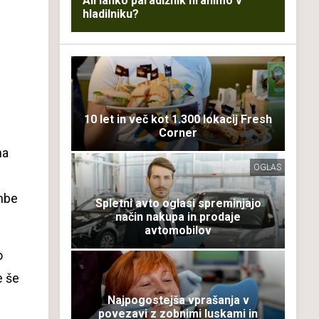
Ali lahko paradižnik hranimo v
hladilniku?
10 let in več kot 1.300 lokacij Fresh
Corner
na
OGLAS
embe
Spletni avto oglasi spreminjajo
način nakupa in prodaje
avtomobilov
o
e še
Najpogostejša vprašanja v
povezavi z zobnimi luskami in