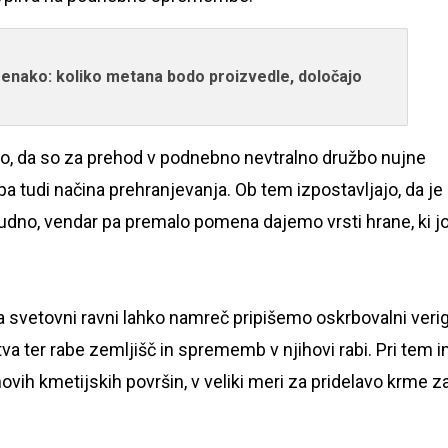
 enako: koliko metana bodo proizvedle, določajo
jo, da so za prehod v podnebno nevtralno družbo nujne
 tudi načina prehranjevanja. Ob tem izpostavljajo, da je
udno, vendar pa premalo pomena dajemo vrsti hrane, ki j
a svetovni ravni lahko namreč pripišemo oskrbovalni verig
tva ter rabe zemljišč in sprememb v njihovi rabi. Pri tem 
vih kmetijskih površin, v veliki meri za pridelavo krme z