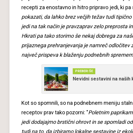
recepti za enostavno in hitro pripravo jedi, ki pa
pokazati, da lahko brez večjih težav tudi tipično
jedi na tak način je pravzaprav zelo preprosta in
Hkrati pa tako storimo še nekaj dobrega za na
prijaznega prehranjevanja je namreč odločitev 
največ prispeva k blaženju podnebnih spremem
PREBERI ŠE
Nevidni sestavini na naših
Kot so spomnili, so na podnebnem meniju stalnic
receptov prav tako pozorni: "
Poletnim paprikam s
jedi dodajajmo brstični ohrovt in se spomladi od
tudi na to, da izbiramo lokalne sestavine iz ekolo