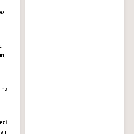
ju
a
anj
v na
edi
rani