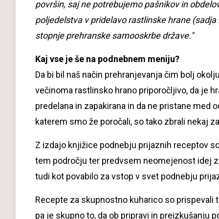
površin, saj ne potrebujemo pašnikov in obdelo
poljedelstva v pridelavo rastlinske hrane (sadja
stopnje prehranske samooskrbe države."
Kaj vse je še na podnebnem meniju?
Da bi bil naš način prehranjevanja čim bolj okolj
večinoma rastlinsko hrano priporočljivo, da je h
predelana in zapakirana in da ne pristane med o
katerem smo že poročali, so tako zbrali nekaj z
Z izdajo knjižice podnebju prijaznih receptov so
tem področju ter predvsem neomejenost idej za pr
tudi kot povabilo za vstop v svet podnebju prija
Recepte za skupnostno kuharico so prispevali tak
pa je skupno to, da ob pripravi in preizkušanju p