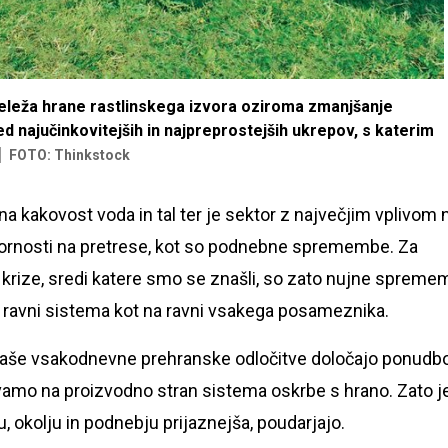
 deleža hrane rastlinskega izvora oziroma zmanjšanje
 najučinkovitejših in najpreprostejših ukrepov, s katerim
FOTO: Thinkstock
na kakovost voda in tal ter je sektor z največjim vplivom 
odpornosti na pretrese, kot so podnebne spremembe. Za
rize, sredi katere smo se znašli, so zato nujne sprem
a ravni sistema kot na ravni vsakega posameznika.
j naše vsakodnevne prehranske odločitve določajo ponudb
livamo na proizvodno stran sistema oskrbe s hrano. Zato j
, okolju in podnebju prijaznejša, poudarjajo.