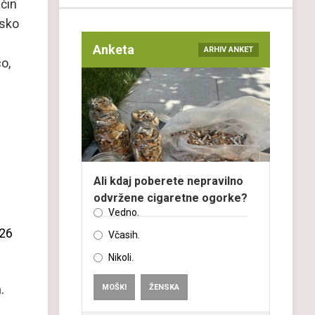
ačin
nsko
Anketa
ARHIV ANKET
o,
Ali kdaj poberete nepravilno
odvržene cigaretne ogorke?
Vedno.
P26
Včasih.
Nikoli.
.
MOŠKI
ŽENSKA