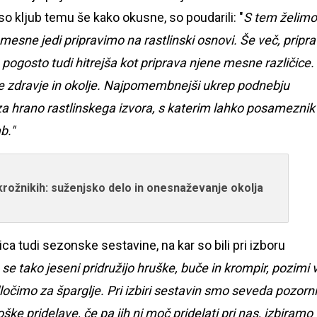
 so kljub temu še kako okusne, so poudarili: "
S tem želimo
 mesne jedi pripravimo na rastlinski osnovi. Še več, pripr
 pogosto tudi hitrejša kot priprava njene mesne različice.
še zdravje in okolje. Najpomembnejši ukrep podnebju
za hrano rastlinskega izvora, s katerim lahko posameznik
b."
 krožnikih: suženjsko delo in onesnaževanje okolja
a tudi sezonske sestavine, na kar so bili pri izboru
e tako jeseni pridružijo hruške, buče in krompir, pozimi 
ločimo za šparglje. Pri izbiri sestavin smo seveda pozorni
ške pridelave, če pa jih ni moč pridelati pri nas, izbiramo