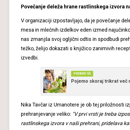
Povečanje deleža hrane rastlinskega izvora na
V organizaciji izpostavljajo, da je povečanje d
mesa in mlečnih izdelkov eden izmed najučinkovi
nas zmanjša svoj ogljični odtis in spodbudi pre
težko, želijo dokazati s knjižico zanimivih recept
izvedbi.
PREBERI ŠE
Pojemo skoraj trikrat več m
Nika Tavčar iz Umanotere je ob tej priložnosti i
prehranjevanje veliko:
"V prvi vrsti je treba izp
rastlinskega izvora v naši prehrani, pridelava k