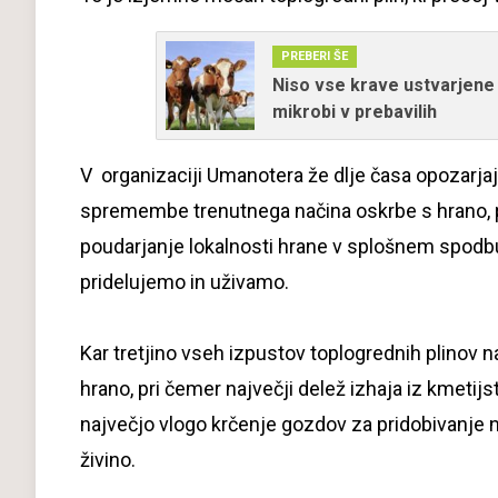
PREBERI ŠE
Niso vse krave ustvarjene
mikrobi v prebavilih
V organizaciji Umanotera že dlje časa opozarja
spremembe trenutnega načina oskrbe s hrano, pa
poudarjanje lokalnosti hrane v splošnem spodb
pridelujemo in uživamo.
Kar tretjino vseh izpustov toplogrednih plinov n
hrano, pri čemer največji delež izhaja iz kmetijs
največjo vlogo krčenje gozdov za pridobivanje no
živino.