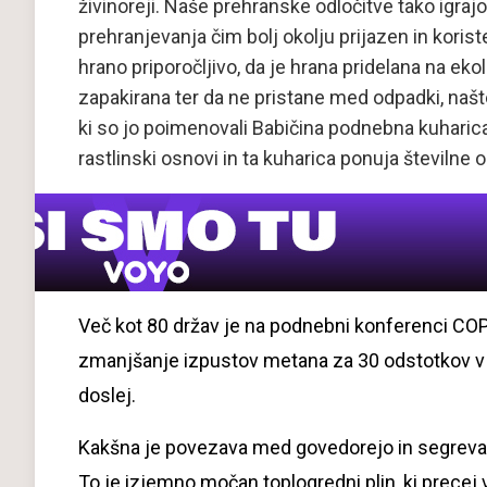
živinoreji. Naše prehranske odločitve tako igrajo
prehranjevanja čim bolj okolju prijazen in koris
hrano priporočljivo, da je hrana pridelana na eko
zapakirana ter da ne pristane med odpadki, našt
ki so jo poimenovali Babičina podnebna kuharica
rastlinski osnovi in ta kuharica ponuja številne 
Več kot 80 držav je na podnebni konferenci C
zmanjšanje izpustov metana za 30 odstotkov 
doslej.
Kakšna je povezava med govedorejo in segreva
To je izjemno močan toplogredni plin, ki prece