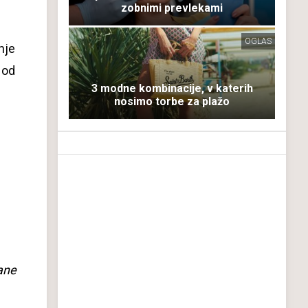
zobnimi prevlekami
OGLAS
nje
 od
3 modne kombinacije, v katerih
nosimo torbe za plažo
rane