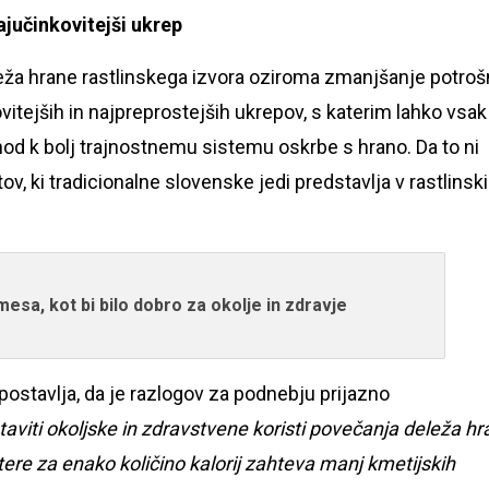
jučinkovitejši ukrep
eleža hrane rastlinskega izvora oziroma zmanjšanje potroš
tejših in najpreprostejših ukrepov, s katerim lahko vsak
hod k bolj trajnostnemu sistemu oskrbe s hrano. Da to ni
ov, ki tradicionalne slovenske jedi predstavlja v rastlinski
esa, kot bi bilo dobro za okolje in zdravje
zpostavlja, da je razlogov za podnebju prijazno
ostaviti okoljske in zdravstvene koristi povečanja deleža h
atere za enako količino kalorij zahteva manj kmetijskih