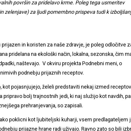
valnih površin za pridelavo krme. Poleg tega usmeritev
 in zelenjave) za ljudi pomembno prispeva tudi k izboljšan
u prijazen in koristen za naše zdravje, je poleg odločitve z
rana pridelana na ekološki način, lokalna, sezonska, čim m
dpadki, naštevajo. V okviru projekta Podnebni meni, o
animivih podnebju prijaznih receptov.
, kot pojasnjujejo, želeli predstaviti nekaj izmed recepto
ipravo bolj trajnostnih jedi, ki naj služijo kot navdih, pa
znejšega prehranjevanja, so zapisali.
o poklicni kot ljubiteljski kuharji, vsem predlagateljem j
odnebju prijazne hrane radi uživajo. Ravno zato so bili izb