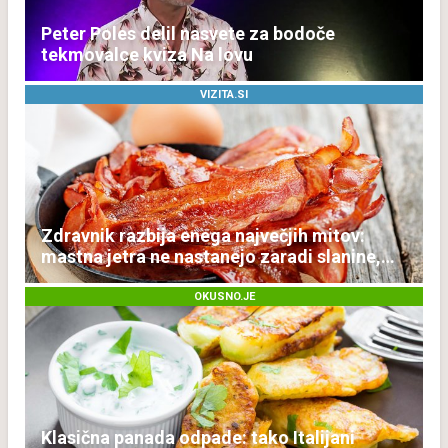
Peter Poles delil nasvete za bodoče
tekmovalce kviza Na lovu
VIZITA.SI
Zdravnik razbija enega največjih mitov:
mastna jetra ne nastanejo zaradi slanine,
temveč zaradi živila, ki ga imamo vsi radi
OKUSNO.JE
Klasična panada odpade: tako Italijani