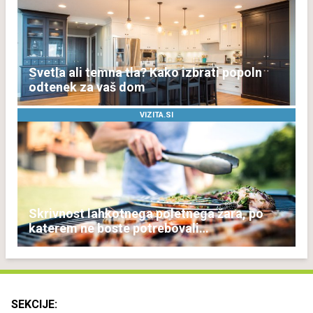
Svetla ali temna tla? Kako izbrati popoln
odtenek za vaš dom
VIZITA.SI
Skrivnost lahkotnega poletnega žara, po
katerem ne boste potrebovali
popoldanskega spanca
SEKCIJE: