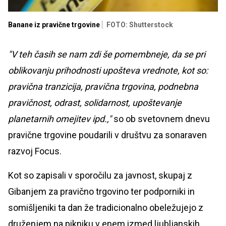
Banane iz pravične trgovine
FOTO: Shutterstock
"V teh časih se nam zdi še pomembneje, da se pri
oblikovanju prihodnosti upošteva vrednote, kot so:
pravična tranzicija, pravična trgovina, podnebna
pravičnost, odrast, solidarnost, upoštevanje
planetarnih omejitev ipd.,"
so ob svetovnem dnevu
pravične trgovine poudarili v društvu za sonaraven
razvoj Focus.
Kot so zapisali v sporočilu za javnost, skupaj z
Gibanjem za pravično trgovino ter podporniki in
somišljeniki ta dan že tradicionalno obeležujejo z
druženjem na pikniku v enem izmed ljubljanskih