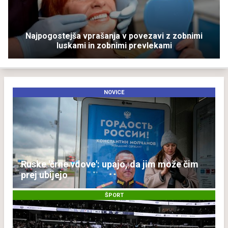
Najpogostejša vprašanja v povezavi z zobnimi
luskami in zobnimi prevlekami
NOVICE
Ruske 'črne vdove': upajo, da jim može čim
prej ubijejo
ŠPORT