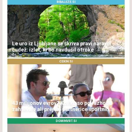
BIBALEZE.SI
Le uro iz Ljubljane se skriva pravi naravni
čudež: izlet, ki bo navdušil otroke
CEKIN.SI
43 milijonov evrov? Koliko so po razhodu
zahtevale ali prejele partnerice športnih
zvezdnikov
DOMINVRT.SI