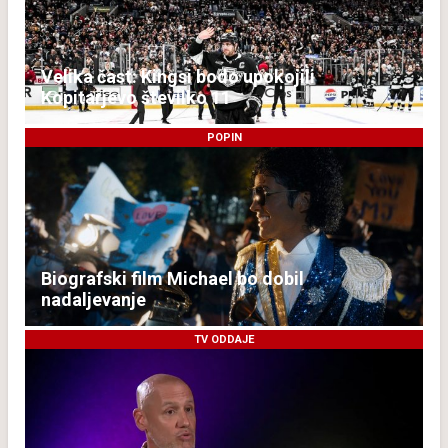
Velika čast: Kingsi bodo upokojili
Kopitarjevo številko 11
POPIN
Biografski film Michael bo dobil
nadaljevanje
TV ODDAJE