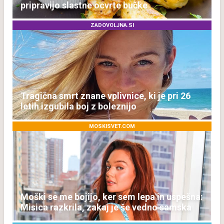
pripravijo slastne ocvrte bučke
ZADOVOLJNA.SI
Tragična smrt znane vplivnice, ki je pri 26
letih izgubila boj z boleznijo
MOSKISVET.COM
Moški se me bojijo, ker sem lepa in uspešna:
Misica razkrila, zakaj je še vedno samska