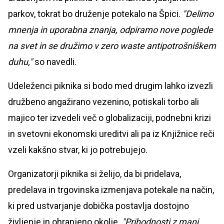
parkov, tokrat bo druženje potekalo na Špici.
"Delimo
mnenja in uporabna znanja, odpiramo nove poglede
na svet in se družimo v zero waste antipotrošniškem
duhu,"
so navedli.
Udeleženci piknika si bodo med drugim lahko izvezli
družbeno angažirano vezenino, potiskali torbo ali
majico ter izvedeli več o globalizaciji, podnebni krizi
in svetovni ekonomski ureditvi ali pa iz Knjižnice reči
vzeli kakšno stvar, ki jo potrebujejo.
Organizatorji piknika si želijo, da bi pridelava,
predelava in trgovinska izmenjava potekale na način,
ki pred ustvarjanje dobička postavlja dostojno
življenje in ohranjeno okolje.
"Prihodnosti z manj