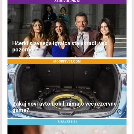
ZADOVOLJNA.SI
Hčerki slavnega igralca sta ukradli vso
pozornost
MOSKISVET.COM
Zakaj novi avtomobili nimajo več rezervne
gume?
BIBALEZE.SI