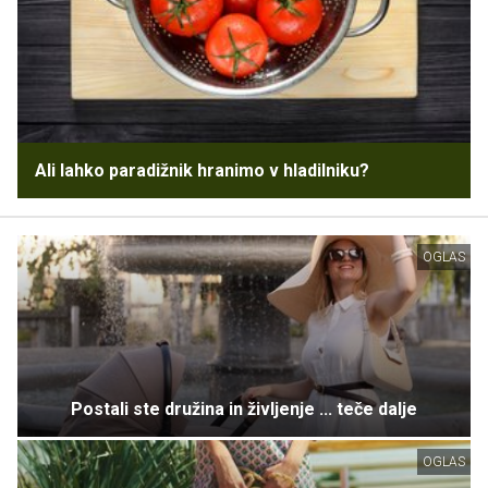
Ali lahko paradižnik hranimo v hladilniku?
OGLAS
Postali ste družina in življenje ... teče dalje
OGLAS