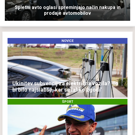
Spletni avto oglasi spreminjajo način nakupa in
prodaje avtomobilov
NOVICE
Ukinitev subvencij za električna vozila? 'To
bi bilo najslabše, kar se lahko zgodi'
ŠPORT