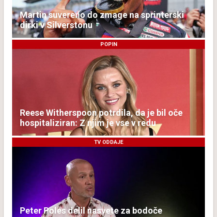
Martin suvereno do zmage na sprinterski
dirki v Silverstonu
POPIN
Reese Witherspoon potrdila, da je bil oče
hospitaliziran: Z njim je vse v redu
TV ODDAJE
Peter Poles delil nasvete za bodoče