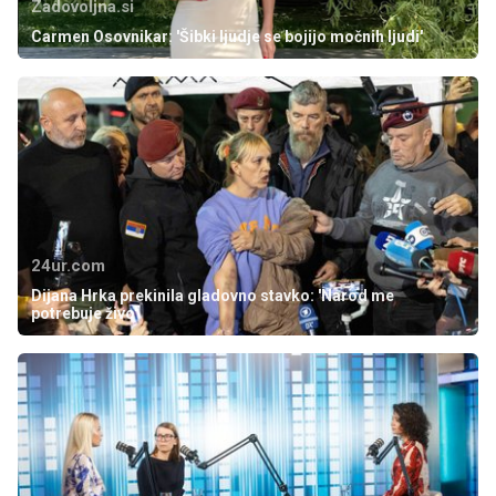
Zadovoljna.si
Carmen Osovnikar: 'Šibki ljudje se bojijo močnih ljudi'
24ur.com
Dijana Hrka prekinila gladovno stavko: 'Narod me
potrebuje živo'