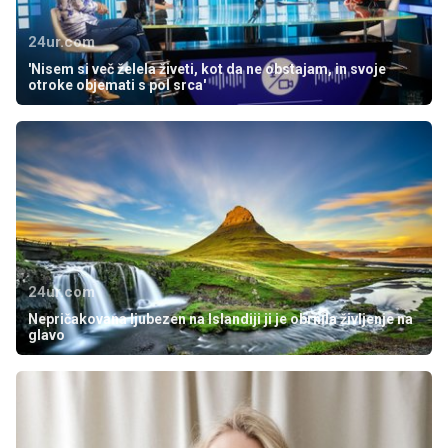
24ur.com
'Nisem si več želela živeti, kot da ne obstajam, in svoje
otroke objemati s pol srca'
24ur.com
Nepričakovana ljubezen na Islandiji ji je obrnila življenje na
glavo