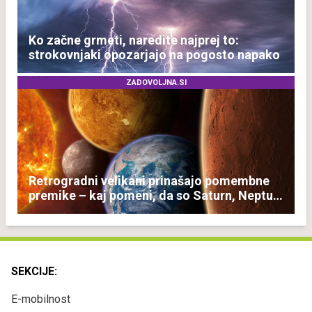
Ko začne grmeti, naredite najprej to:
strokovnjaki opozarjajo na pogosto napako
ZADOVOLJNA.SI
Retrogradni velikani prinašajo pomembne
premike – kaj pomeni, da so Saturn, Neptun
in Pluton hkrati retrogradni?
SEKCIJE:
E-mobilnost