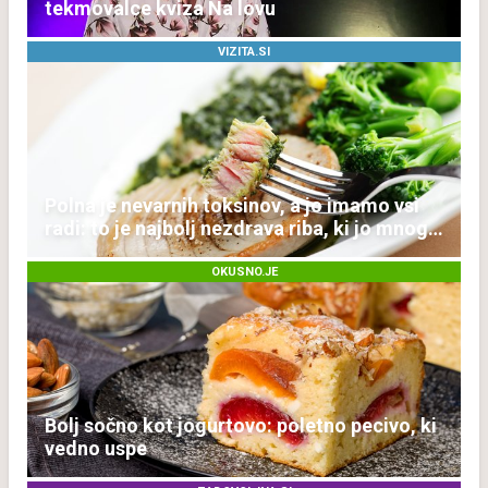
tekmovalce kviza Na lovu
VIZITA.SI
Polna je nevarnih toksinov, a jo imamo vsi
radi: to je najbolj nezdrava riba, ki jo mnogi
redno uživajo
OKUSNO.JE
Bolj sočno kot jogurtovo: poletno pecivo, ki
vedno uspe