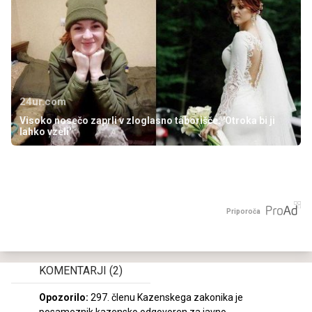
24ur.com
Visoko nosečo zaprli v zloglasno taborišče: 'Otroka bi ji
lahko vzeli'
Priporoča
KOMENTARJI
(2)
Opozorilo:
297. členu Kazenskega zakonika je
posameznik kazensko odgovoren za javno