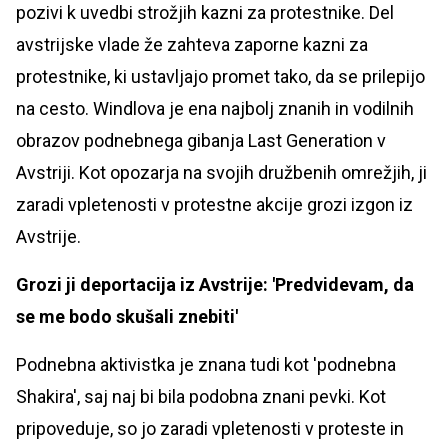
pozivi k uvedbi strožjih kazni za protestnike. Del
avstrijske vlade že zahteva zaporne kazni za
protestnike, ki ustavljajo promet tako, da se prilepijo
na cesto. Windlova je ena najbolj znanih in vodilnih
obrazov podnebnega gibanja Last Generation v
Avstriji. Kot opozarja na svojih družbenih omrežjih, ji
zaradi vpletenosti v protestne akcije grozi izgon iz
Avstrije.
Grozi ji deportacija iz Avstrije: 'Predvidevam, da
se me bodo skušali znebiti'
Podnebna aktivistka je znana tudi kot 'podnebna
Shakira', saj naj bi bila podobna znani pevki. Kot
pripoveduje, so jo zaradi vpletenosti v proteste in