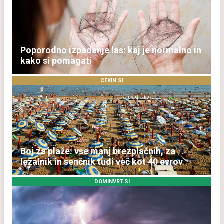
Poporodno izpadanje las: kaj je normalno in
kako si pomagati
CEKIN.SI
Boj za plaže: vse manj brezplačnih, za
ležalnik in senčnik tudi več kot 40 evrov
DOMINVRT.SI