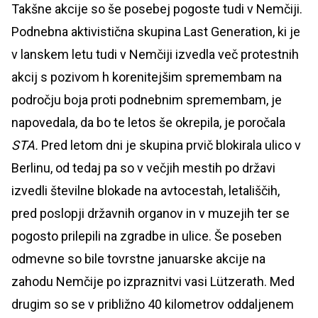
Takšne akcije so še posebej pogoste tudi v Nemčiji.
Podnebna aktivistična skupina Last Generation, ki je
v lanskem letu tudi v Nemčiji izvedla več protestnih
akcij s pozivom h korenitejšim spremembam na
področju boja proti podnebnim spremembam, je
napovedala, da bo te letos še okrepila, je poročala
STA.
Pred letom dni je skupina prvič blokirala ulico v
Berlinu, od tedaj pa so v večjih mestih po državi
izvedli številne blokade na avtocestah, letališčih,
pred poslopji državnih organov in v muzejih ter se
pogosto prilepili na zgradbe in ulice. Še poseben
odmevne so bile tovrstne januarske akcije na
zahodu Nemčije po izpraznitvi vasi Lützerath. Med
drugim so se v približno 40 kilometrov oddaljenem