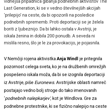
vidnejša pripadnica gibanja podnebnih aktivistov The
Last Generation, ki se v vedno številnejših akcijah
'prilepijo' na ceste, da bi opozorili na posledice
podnebnih sprememb. Proti deportaciji se je želela
boriti z ljubeznijo. Da bi lahko ostala v Avstriji, je
iskala ženina in dobila 200 ponudb. A seveda ni
mislila resno, šlo je le za provokacijo, je pojasnila.
V Nemčiji rojena aktivistka
Anja Windl
je pritegnila
pozornost celega sveta, ko je na družbenih omrežjih
pospešeno iskala moža, da bi se izognila deportaciji
iz Avstrije, piše
Euronews.
Avstrijske oblasti namreč
postajajo vedno bolj stroge do tako imenovanih
'
podnebnih nalepkarjev',
kot je Windlova. Gre za
podnebne protestnike, ki se fizično nalepijo na ceste