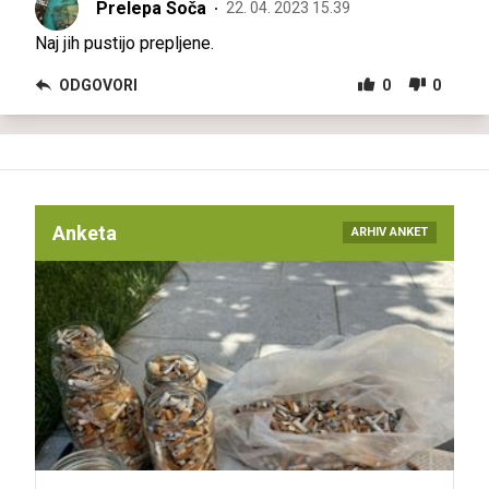
Prelepa Soča
22. 04. 2023 15.39
Naj jih pustijo prepljene.
ODGOVORI
0
0
Anketa
ARHIV ANKET