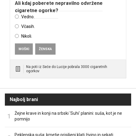
Ali kdaj poberete nepravilno odvržene
cigaretne ogorke?
Vedno.
Včasih.
Nikoli.
MOŠKI
ŽENSKA
Na poti iz Seče do Lucije pobrala 3000 cigaretnih
ogorkov
Najbolj brani
Žejne krave in konji na srbski 'Suhi' planini: suša, kot je ne
pomnijo
Peklenska suša: kmetje prisiljeni klati živino in sekati