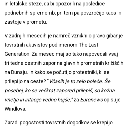
in letalske steze, da bi opozorili na posledice
podnebnih sprememb, pri tem pa povzročijo kaos in
zastoje v prometu.
V zadnjih mesecih je namreč vzniknilo pravo gibanje
tovrstnih aktivistov pod imenom The Last
Generation. Za mesec maj so tako napovedali vsaj
tri tedne cestnih zapor na glavnih prometnih križiščih
na Dunaju. In kako se počutijo protestniki, ki se
prilepijo na ceste? "
Včasih je to zelo boleče. Še
posebej, ko se večkrat zapored prilepiš, so kožna
vnetja in iritacije vedno hujše,"
za
Euronews
opisuje
Windlova.
Zaradi pogostosti tovrstnih dogodkov se krepijo