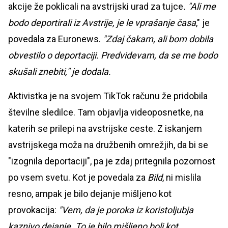
akcije že poklicali na avstrijski urad za tujce
. "Ali me
bodo deportirali iz Avstrije, je le vprašanje časa
," je
povedala za Euronews.
"Zdaj čakam, ali bom dobila
obvestilo o deportaciji. Predvidevam, da se me bodo
skušali znebiti," je dodala.
Aktivistka je na svojem TikTok računu že pridobila
številne sledilce. Tam objavlja videoposnetke, na
katerih se prilepi na avstrijske ceste. Z iskanjem
avstrijskega moža na družbenih omrežjih, da bi se
"izognila deportaciji", pa je zdaj pritegnila pozornost
po vsem svetu. Kot je povedala za
Bild
, ni mislila
resno, ampak je bilo dejanje mišljeno kot
provokacija:
"Vem, da je poroka iz koristoljubja
kaznivo dejanje. To je bilo mišljeno bolj kot