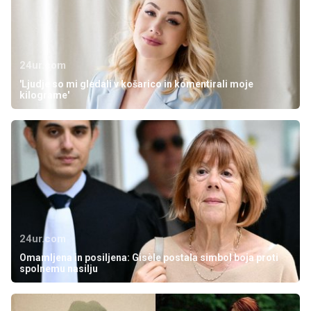
24ur.com
'Ljudje so mi gledali v košarico in komentirali moje
kilograme'
24ur.com
Omamljena in posiljena: Gisèle postala simbol boja proti
spolnemu nasilju