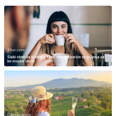
24ur.com
Slabi obeti za ljubitelje kave: obseg površin za gojenje se
bo močno skrčil
Caszazemljo