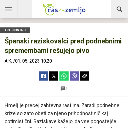
TRAJNOSTNO
Španski raziskovalci pred podnebnimi
spremembami rešujejo pivo
A.K.
/
01. 05. 2023 10.20
1
Hmelj je precej zahtevna rastlina. Zaradi podnebne
krize so zato obeti za njeno prihodnost nič kaj
optimistični. Raziskave kažejo, da vse pogostejše