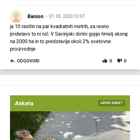
Banion
01. 05. 2023 12.07
ja 10 rastlin na par kvadratnih metrih, za resno
pridelavo to ni nič. V Savinjski dolini gojijo hmelj skoraj
na 2000 ha in to predstavlja okoli 2% svetovne
proizvodnje
ODGOVORI
0
0
Anketa
ARHIV ANKET