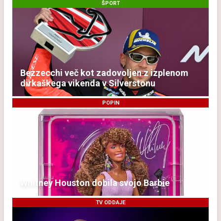
ŠPORT
Bezzecchi več kot zadovoljen z izplenom
dirkaškega vikenda v Silverstonu
POPIN
Whitney Houston dobila svojo Barbie
TV ODDAJE