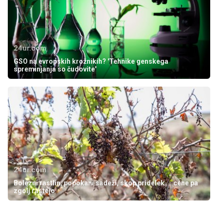
24ur.com
GSO na evropskih krožnikih? 'Tehnike genskega
spreminjanja so čudovite'
24ur.com
Bolezni rastlin, popokani sadeži, skop pridelek ... cene pa
zgolj rastejo