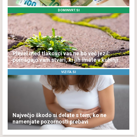
DOMINVRT.SI
Plevel med tlakovci vas ne bo več jezil:
pomagajo vam stvari, ki jih imate v kuhinji
VIZITA.SI
Največjo škodo si delate s tem, ko ne
namenjate pozornosti prebavi