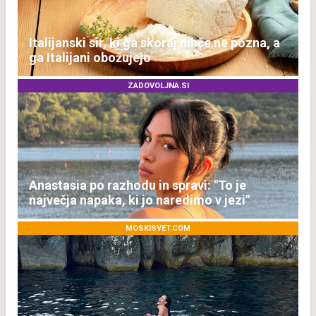
Italijanski sir, ki ga skoraj nihče ne pozna, a
ga Italijani obožujejo
ZADOVOLJNA.SI
Anastasia po razhodu in spravi: "To je
največja napaka, ki jo naredimo v jezi"
MOSKISVET.COM