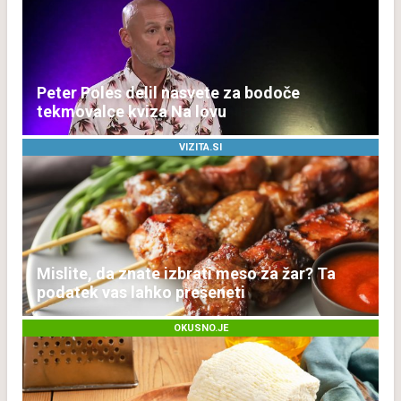
Peter Poles delil nasvete za bodoče
tekmovalce kviza Na lovu
VIZITA.SI
Mislite, da znate izbrati meso za žar? Ta
podatek vas lahko preseneti
OKUSNO.JE