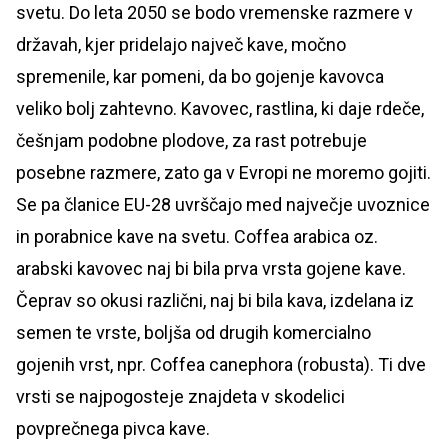
svetu. Do leta 2050 se bodo vremenske razmere v
državah, kjer pridelajo največ kave, močno
spremenile, kar pomeni, da bo gojenje kavovca
veliko bolj zahtevno. Kavovec, rastlina, ki daje rdeče,
češnjam podobne plodove, za rast potrebuje
posebne razmere, zato ga v Evropi ne moremo gojiti.
Se pa članice EU-28 uvrščajo med največje uvoznice
in porabnice kave na svetu. Coffea arabica oz.
arabski kavovec naj bi bila prva vrsta gojene kave.
Čeprav so okusi različni, naj bi bila kava, izdelana iz
semen te vrste, boljša od drugih komercialno
gojenih vrst, npr. Coffea canephora (robusta). Ti dve
vrsti se najpogosteje znajdeta v skodelici
povprečnega pivca kave.