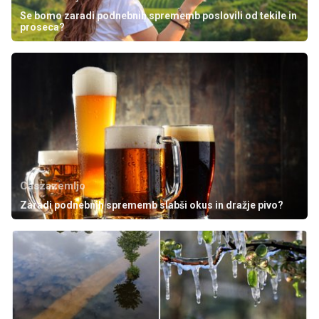
Se bomo zaradi podnebnih sprememb poslovili od tekile in
proseca?
Caszazemljo
Zaradi podnebnih sprememb slabši okus in dražje pivo?