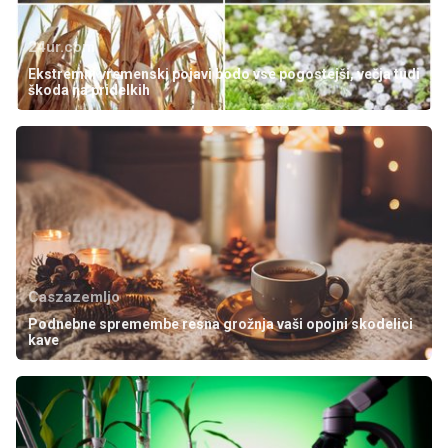
24ur.com
Ekstremni vremenski pojavi bodo vse pogostejši, večja tudi
škoda na pridelkih
Caszazemljo
Podnebne spremembe resna grožnja vaši opojni skodelici
kave