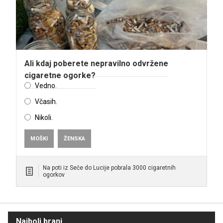
Ali kdaj poberete nepravilno odvržene
cigaretne ogorke?
Vedno.
Včasih.
Nikoli.
MOŠKI
ŽENSKA
Na poti iz Seče do Lucije pobrala 3000 cigaretnih
ogorkov
Najbolj brani