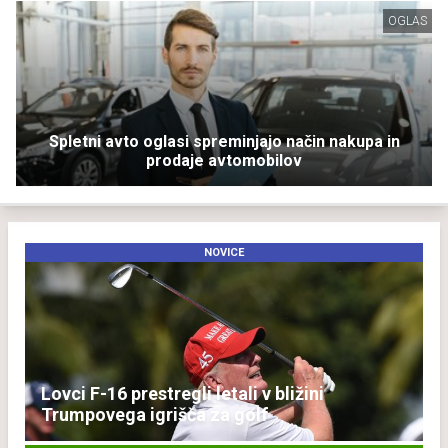
OGLAS
Spletni avto oglasi spreminjajo način nakupa in
prodaje avtomobilov
NOVICE
Lovci F-16 prestregli letali v bližini
Trumpovega igrišča za golf