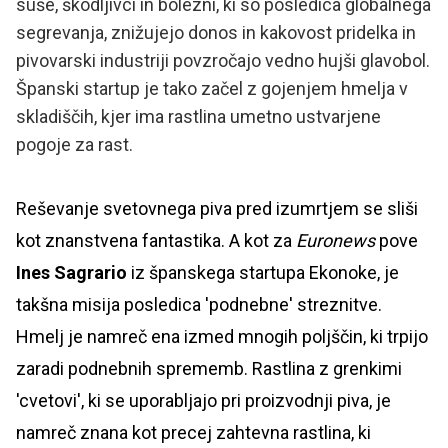
suše, škodljivci in bolezni, ki so posledica globalnega
segrevanja, znižujejo donos in kakovost pridelka in
pivovarski industriji povzročajo vedno hujši glavobol.
Španski startup je tako začel z gojenjem hmelja v
skladiščih, kjer ima rastlina umetno ustvarjene
pogoje za rast.
Reševanje svetovnega piva pred izumrtjem se sliši
kot znanstvena fantastika. A kot za
Euronews
pove
Ines Sagrario
iz španskega startupa Ekonoke, je
takšna misija posledica 'podnebne' streznitve.
Hmelj je namreč ena izmed mnogih poljščin, ki trpijo
zaradi podnebnih sprememb. Rastlina z grenkimi
'cvetovi', ki se uporabljajo pri proizvodnji piva, je
namreč znana kot precej zahtevna rastlina, ki