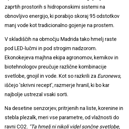
zaprtih prostorih s hidroponskimi sistemi na
obnovljivo energijo, ki porabijo skoraj 95 odstotkov
manj vode kot tradicionalno gojenje na prostem.
V skladiščih na območju Madrida tako hmelj raste
pod LED-lučmi in pod strogim nadzorom.
Ekonokejeva majhna ekipa agronomov, kemikov in
biotehnologov preučuje različne kombinacije
svetlobe, gnojil in vode. Kot so razkrili za
Euronews,
iščejo 'skrivni recept', razmerje hranil, ki bo kar
najbolje ustrezal vsaki sorti.
Na desetine senzorjev, pritrjenih na liste, korenine in
stebla plezalk, meri vse parametre, od vlažnosti do
ravni CO2
. "Ta hmelj ni nikoli videl sončne svetlobe,