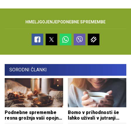
HMELJ
GOJENJE
PODNEBNE SPREMEMBE
SORODNI ČLANKI
Podnebne spremembe
Bomo v prihodnosti še
resna grožnja vaši opojni
lahko uživali v jutranji
skodelici kave
skodelici kave?