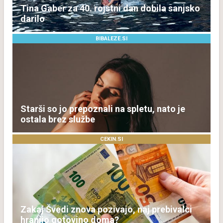
Tina Gaber za 40. rojstni dan dobila sanjsko
darilo
BIBALEZE.SI
Starši so jo prepoznali na spletu, nato je
ostala brez službe
CEKIN.SI
Zakaj Švedi znova pozivajo, naj prebivalci
hranijo gotovino doma?