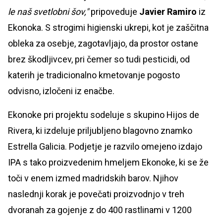
le naš svetlobni šov,"
pripoveduje
Javier Ramiro
iz
Ekonoka. S strogimi higienski ukrepi, kot je zaščitna
obleka za osebje, zagotavljajo, da prostor ostane
brez škodljivcev, pri čemer so tudi pesticidi, od
katerih je tradicionalno kmetovanje pogosto
odvisno, izločeni iz enačbe.
Ekonoke pri projektu sodeluje s skupino Hijos de
Rivera, ki izdeluje priljubljeno blagovno znamko
Estrella Galicia. Podjetje je razvilo omejeno izdajo
IPA s tako proizvedenim hmeljem Ekonoke, ki se že
toči v enem izmed madridskih barov. Njihov
naslednji korak je povečati proizvodnjo v treh
dvoranah za gojenje z do 400 rastlinami v 1200