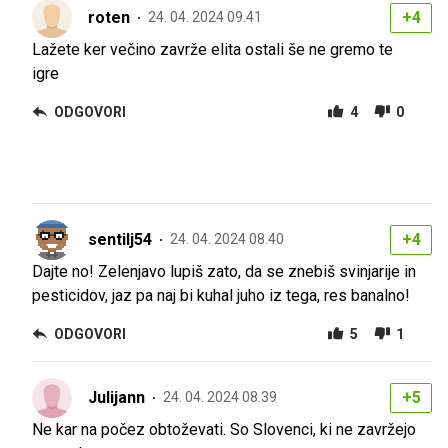
roten
+4
24. 04. 2024 09.41
Lažete ker večino zavrže elita ostali še ne gremo te
igre
ODGOVORI
4
0
sentilj54
+4
24. 04. 2024 08.40
Dajte no! Zelenjavo lupiš zato, da se znebiš svinjarije in
pesticidov, jaz pa naj bi kuhal juho iz tega, res banalno!
ODGOVORI
5
1
Julijann
+5
24. 04. 2024 08.39
Ne kar na počez obtoževati. So Slovenci, ki ne zavržejo