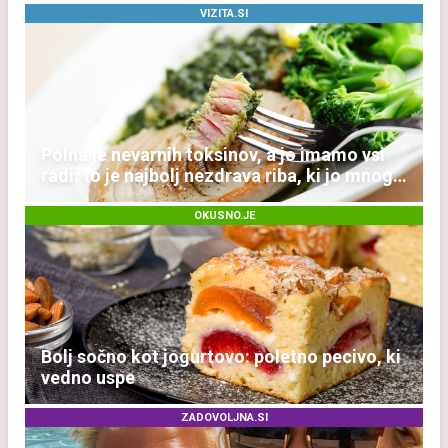
VIZITA.SI
Polna je nevarnih toksinov, a jo imamo vsi
radi: to je najbolj nezdrava riba, ki jo mnogi
redno uživajo
OKUSNO.JE
Bolj sočno kot jogurtovo: poletno pecivo, ki
vedno uspe
ZADOVOLJNA.SI