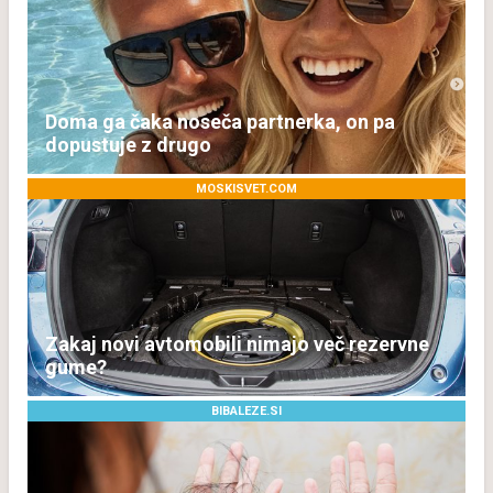
Doma ga čaka noseča partnerka, on pa
dopustuje z drugo
MOSKISVET.COM
Zakaj novi avtomobili nimajo več rezervne
gume?
BIBALEZE.SI