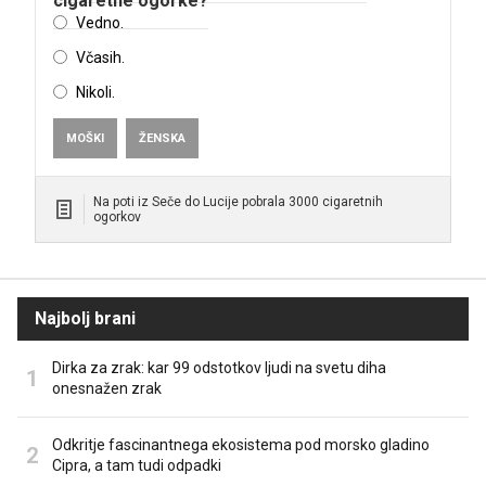
cigaretne ogorke?
Vedno.
Včasih.
Nikoli.
MOŠKI
ŽENSKA
Na poti iz Seče do Lucije pobrala 3000 cigaretnih
ogorkov
Najbolj brani
Dirka za zrak: kar 99 odstotkov ljudi na svetu diha
onesnažen zrak
Odkritje fascinantnega ekosistema pod morsko gladino
Cipra, a tam tudi odpadki