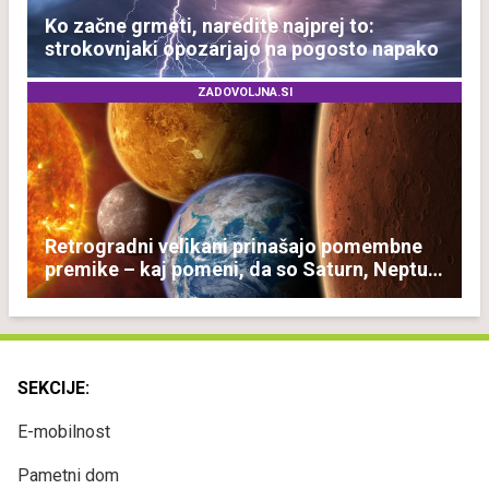
Ko začne grmeti, naredite najprej to:
strokovnjaki opozarjajo na pogosto napako
ZADOVOLJNA.SI
Retrogradni velikani prinašajo pomembne
premike – kaj pomeni, da so Saturn, Neptun
in Pluton hkrati retrogradni?
SEKCIJE:
E-mobilnost
Pametni dom