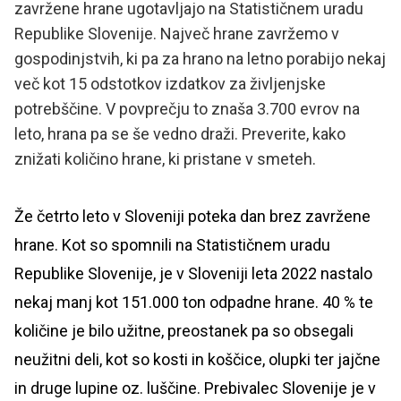
zavržene hrane ugotavljajo na Statističnem uradu
Republike Slovenije. Največ hrane zavržemo v
gospodinjstvih, ki pa za hrano na letno porabijo nekaj
več kot 15 odstotkov izdatkov za življenjske
potrebščine. V povprečju to znaša 3.700 evrov na
leto, hrana pa se še vedno draži. Preverite, kako
znižati količino hrane, ki pristane v smeteh.
Že četrto leto v Sloveniji poteka dan brez zavržene
hrane. Kot so spomnili na Statističnem uradu
Republike Slovenije, je v Sloveniji leta 2022 nastalo
nekaj manj kot 151.000 ton odpadne hrane. 40 % te
količine je bilo užitne, preostanek pa so obsegali
neužitni deli, kot so kosti in koščice, olupki ter jajčne
in druge lupine oz. luščine. Prebivalec Slovenije je v