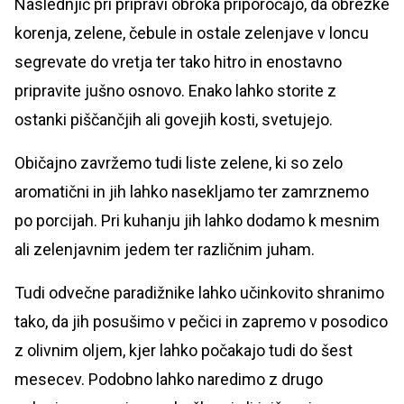
Naslednjič pri pripravi obroka priporočajo, da obrezke
korenja, zelene, čebule in ostale zelenjave v loncu
segrevate do vretja ter tako hitro in enostavno
pripravite jušno osnovo. Enako lahko storite z
ostanki piščančjih ali govejih kosti, svetujejo.
Običajno zavržemo tudi liste zelene, ki so zelo
aromatični in jih lahko nasekljamo ter zamrznemo
po porcijah. Pri kuhanju jih lahko dodamo k mesnim
ali zelenjavnim jedem ter različnim juham.
Tudi odvečne paradižnike lahko učinkovito shranimo
tako, da jih posušimo v pečici in zapremo v posodico
z olivnim oljem, kjer lahko počakajo tudi do šest
mesecev. Podobno lahko naredimo z drugo