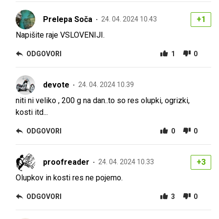
Prelepa Soča
+1
24. 04. 2024 10.43
Napišite raje VSLOVENIJI.
ODGOVORI
1
0
devote
24. 04. 2024 10.39
niti ni veliko , 200 g na dan..to so res olupki, ogrizki,
kosti itd...
ODGOVORI
0
0
proofreader
+3
24. 04. 2024 10.33
Olupkov in kosti res ne pojemo.
ODGOVORI
3
0