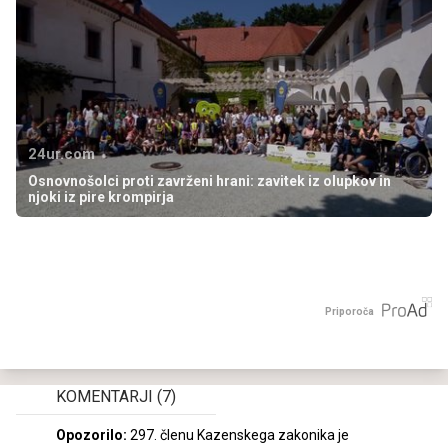
24ur.com
Osnovnošolci proti zavrženi hrani: zavitek iz olupkov in
njoki iz pire krompirja
Priporoča
KOMENTARJI
(7)
Opozorilo:
297. členu Kazenskega zakonika je