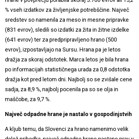
% vseh izdatkov za življenjske potrebščine. Največ
sredstev so namenila za meso in mesne pripravke
(831 evrov), sledili so izdatki za žita in žitne izdelke
(641 evrov) ter za predpripravljeno hrano (500
evrov), izpostavljajo na Sursu. Hrana pa je letos
dražja za skoraj odstotek. Marca letos je bila hrana
po informacijah statističnega urada za 0,8 odstotka
dražja kot pred letom dni. Najbolj so se zvišale cene
sadja, za 8,9 %, najbolj pocenila pa so se olja in
maščobe, za 9,7 %.
Največ odpadne hrane je nastalo v gospodinjstvih
A kljub temu, da Slovenci za hrano namenimo velik
delež prihodka, največ odpadne hrane nastane prav v