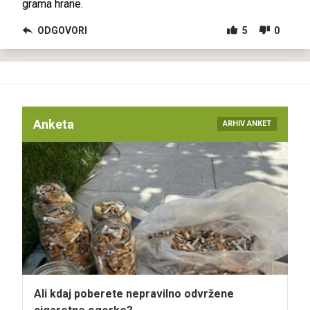
grama hrane.
ODGOVORI
5
0
Anketa
ARHIV ANKET
Ali kdaj poberete nepravilno odvržene