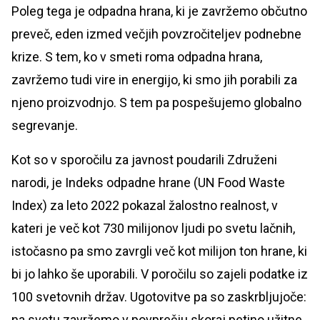
Poleg tega je odpadna hrana, ki je zavržemo občutno
preveč, eden izmed večjih povzročiteljev podnebne
krize. S tem, ko v smeti roma odpadna hrana,
zavržemo tudi vire in energijo, ki smo jih porabili za
njeno proizvodnjo. S tem pa pospešujemo globalno
segrevanje.
Kot so v sporočilu za javnost poudarili Združeni
narodi, je Indeks odpadne hrane (UN Food Waste
Index) za leto 2022 pokazal žalostno realnost, v
kateri je več kot 730 milijonov ljudi po svetu lačnih,
istočasno pa smo zavrgli več kot milijon ton hrane, ki
bi jo lahko še uporabili. V poročilu so zajeli podatke iz
100 svetovnih držav. Ugotovitve pa so zaskrbljujoče:
na svetu zavržemo v povprečju skoraj petino užitne