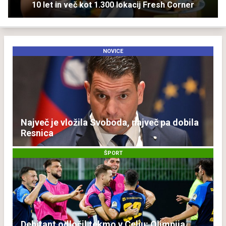
10 let in več kot 1.300 lokacij Fresh Corner
NOVICE
Največ je vložila Svoboda, največ pa dobila
Resnica
ŠPORT
Debitant odločil tekmo v Celju: Olimpija