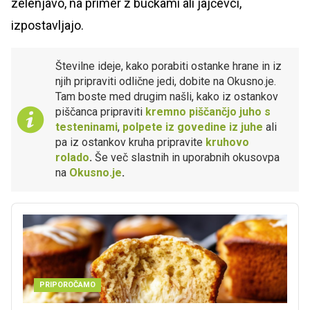
zelenjavo, na primer z bučkami ali jajčevci,
izpostavljajo.
Številne ideje, kako porabiti ostanke hrane in iz
njih pripraviti odlične jedi, dobite na Okusno.je.
Tam boste med drugim našli, kako iz ostankov
piščanca pripraviti
kremno piščančjo juho s
testeninami
,
polpete iz govedine iz juhe
ali
pa iz ostankov kruha pripravite
kruhovo
rolado
.
Še več slastnih in uporabnih okusovpa
na
Okusno.je
.
PRIPOROČAMO