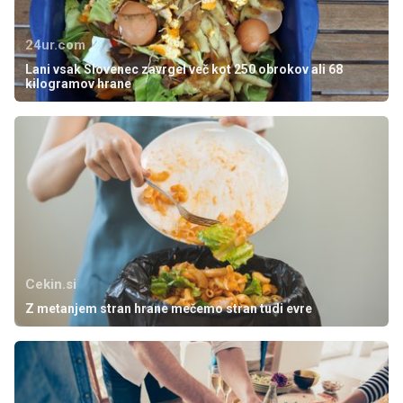
24ur.com
Lani vsak Slovenec zavrgel več kot 250 obrokov ali 68
kilogramov hrane
Cekin.si
Z metanjem stran hrane mečemo stran tudi evre