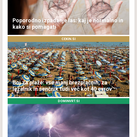
Poporodno izpadanje las: kaj je normalno in
kako si pomagati
CEKIN.SI
Boj za plaže: vse manj brezplačnih, za
ležalnik in senčnik tudi več kot 40 evrov
DOMINVRT.SI