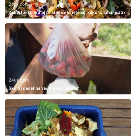
24ur.com
Zakaj toliko hrane pristane v smeteh in kako to zmanjšati?
24ur.com
Skoraj desetina več hrane v smeteh