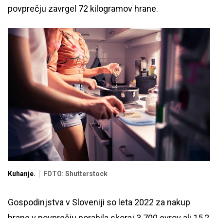
povprečju zavrgel 72 kilogramov hrane.
Kuhanje.
FOTO: Shutterstock
Gospodinjstva v Sloveniji so leta 2022 za nakup
hrane v povprečju porabila skoraj 3.700 evrov ali 15,2