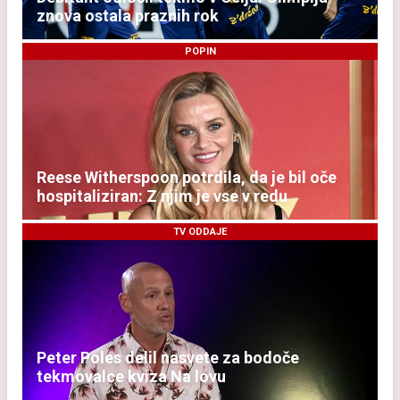
znova ostala praznih rok
POPIN
Reese Witherspoon potrdila, da je bil oče
hospitaliziran: Z njim je vse v redu
TV ODDAJE
Peter Poles delil nasvete za bodoče
tekmovalce kviza Na lovu