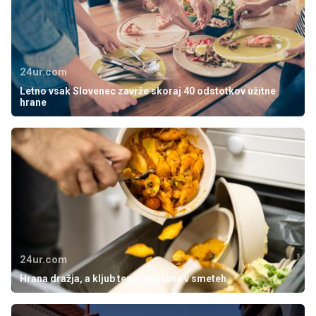
24ur.com
Letno vsak Slovenec zavrže skoraj 40 odstotkov užitne
hrane
24ur.com
Hrana dražja, a kljub temu pristane v smeteh