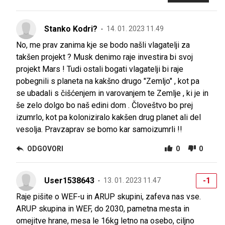
Stanko Kodri?
14. 01. 2023 11.49
No, me prav zanima kje se bodo našli vlagatelji za
takšen projekt ? Musk denimo raje investira bi svoj
projekt Mars ! Tudi ostali bogati vlagatelji bi raje
pobegnili s planeta na kakšno drugo "Zemljo" , kot pa
se ubadali s čišćenjem in varovanjem te Zemlje , ki je in
še zelo dolgo bo naš edini dom . Človeštvo bo prej
izumrlo, kot pa koloniziralo kakšen drug planet ali del
vesolja. Pravzaprav se bomo kar samoizumrli !!
ODGOVORI
0
0
User1538643
-1
13. 01. 2023 11.47
Raje pišite o WEF-u in ARUP skupini, zafeva nas vse.
ARUP skupina in WEF, do 2030, pametna mesta in
omejitve hrane, mesa le 16kg letno na osebo, ciljno