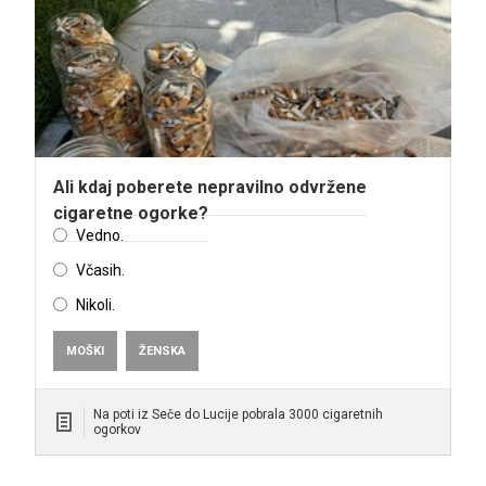
Ali kdaj poberete nepravilno odvržene
cigaretne ogorke?
Vedno.
Včasih.
Nikoli.
MOŠKI
ŽENSKA
Na poti iz Seče do Lucije pobrala 3000 cigaretnih
ogorkov