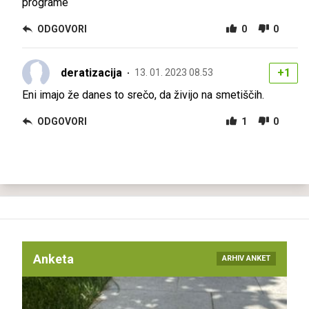
programe
ODGOVORI
0
0
deratizacija
+1
13. 01. 2023 08.53
Eni imajo že danes to srečo, da živijo na smetiščih.
ODGOVORI
1
0
Anketa
ARHIV ANKET