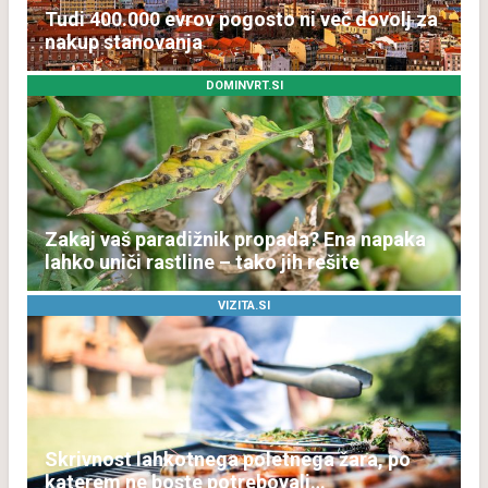
Tudi 400.000 evrov pogosto ni več dovolj za
nakup stanovanja
DOMINVRT.SI
Zakaj vaš paradižnik propada? Ena napaka
lahko uniči rastline – tako jih rešite
VIZITA.SI
Skrivnost lahkotnega poletnega žara, po
katerem ne boste potrebovali