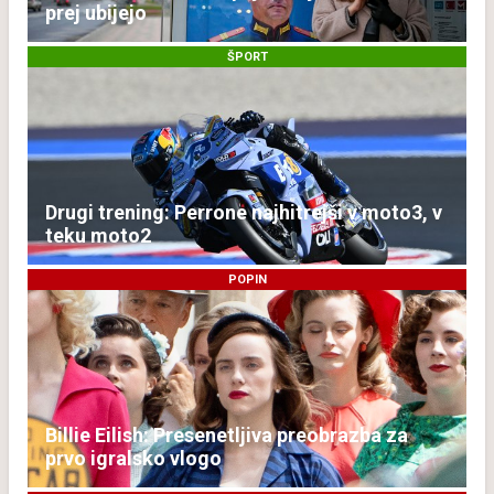
prej ubijejo
ŠPORT
Drugi trening: Perrone najhitrejši v moto3, v
teku moto2
POPIN
Billie Eilish: Presenetljiva preobrazba za
prvo igralsko vlogo