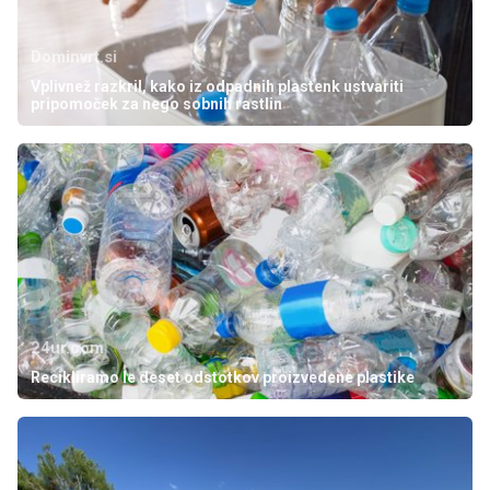
Dominvrt.si
Vplivnež razkril, kako iz odpadnih plastenk ustvariti
pripomoček za nego sobnih rastlin
24ur.com
Recikliramo le deset odstotkov proizvedene plastike