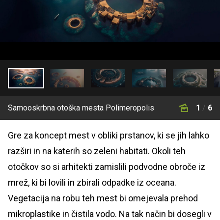
Samooskrbna otoška mesta Polimeropolis
1
/
6
Gre za koncept mest v obliki prstanov, ki se jih lahko
razširi in na katerih so zeleni habitati. Okoli teh
otočkov so si arhitekti zamislili podvodne obroče iz
mrež, ki bi lovili in zbirali odpadke iz oceana.
Vegetacija na robu teh mest bi omejevala prehod
mikroplastike in čistila vodo. Na tak način bi dosegli v