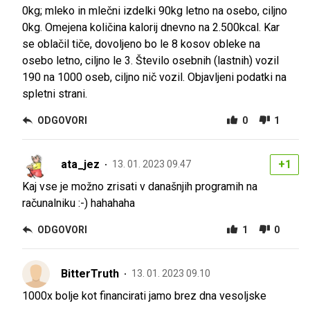
0kg; mleko in mlečni izdelki 90kg letno na osebo, ciljno
0kg. Omejena količina kalorij dnevno na 2.500kcal. Kar
se oblačil tiče, dovoljeno bo le 8 kosov obleke na
osebo letno, ciljno le 3. Število osebnih (lastnih) vozil
190 na 1000 oseb, ciljno nič vozil. Objavljeni podatki na
spletni strani.
ODGOVORI
0
1
ata_jez
+1
13. 01. 2023 09.47
Kaj vse je možno zrisati v današnjih programih na
računalniku :-) hahahaha
ODGOVORI
1
0
BitterTruth
13. 01. 2023 09.10
1000x bolje kot financirati jamo brez dna vesoljske