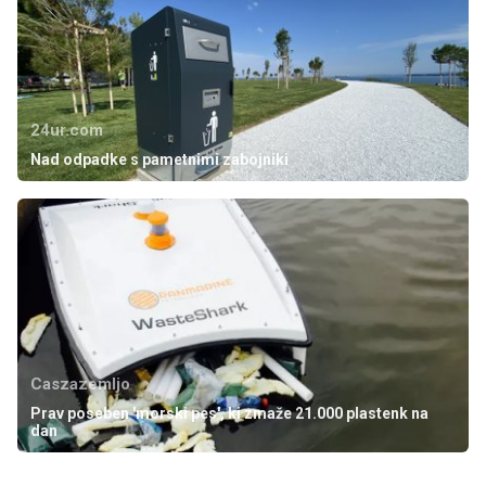
24ur.com
Nad odpadke s pametnimi zabojniki
Caszazemljo
Prav poseben 'morski pes', ki zmaže 21.000 plastenk na
dan