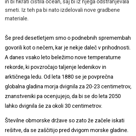
in bi hkrati čistila ocean, saj bi iz njega odstranjevala
smeti. Iz teh pa bi nato izdelovali nove gradbene
materiale.
Še pred desetletjem smo o podnebnih spremembah
govorili kot o nečem, kar je nekje daleč v prihodnosti.
A danes vsako leto beležimo nove temperaturne
rekorde, ki povzročajo taljenje ledenikov in
arktičnega ledu. Od leta 1880 se je povprečna
globalna gladina morja dvignila za 20-23 centimetrov,
znanstveniki pa ocenjujejo, da bi se do leta 2050
lahko dvignila še za okoli 30 centimetrov.
Številne obmorske države so zato že začele iskati
rešitve, da se zaščitijo pred dvigom morske gladine.