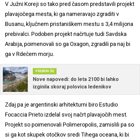
V Južni Koreji so tako pred časom predstavili projekt
plavajočega mesta, ki ga nameravajo zgraditi v
Busanu, ključnem pristaniškem mestu s 3,4 milijona
prebivalci. Podoben projekt načrtuje tudi Savdska
Arabija, poimenovali so ga Oxagon, zgradili pa naj bi
ga v Rdečem morju.
PREBERI ŠE
Nove napovedi: do leta 2100 bi lahko
izginila skoraj polovica ledenikov
Zdaj pa je argentinski arhitekturni biro Estudio
Focaccia Prieto izdelal svoj načrt plavajočih mest.
Projekt so poimenovali Polimeropolis, zamislili pa so
si ga kot skupek otočkov sredi Tihega oceana, ki bi