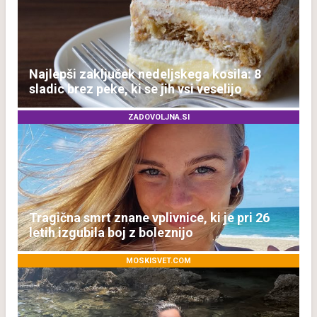
Najlepši zaključek nedeljskega kosila: 8
sladic brez peke, ki se jih vsi veselijo
ZADOVOLJNA.SI
Tragična smrt znane vplivnice, ki je pri 26
letih izgubila boj z boleznijo
MOSKISVET.COM