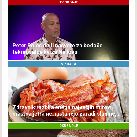
TV ODDAJE
Peter Poles delil nasvete za bodoče
tekmovalce kviza Na lovu
VIZITA.SI
Zdravnik razbija enega največjih mitov:
mastna jetra ne nastanejo zaradi slanine,
temveč zaradi živila, ki ga imamo vsi radi
OKUSNO.JE