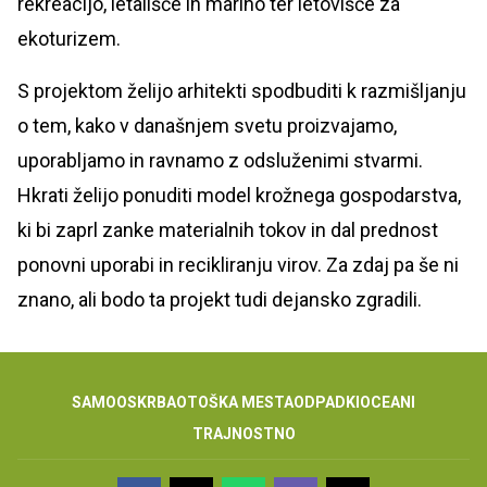
rekreacijo, letališče in marino ter letovišče za
ekoturizem.
S projektom želijo arhitekti spodbuditi k razmišljanju
o tem, kako v današnjem svetu proizvajamo,
uporabljamo in ravnamo z odsluženimi stvarmi.
Hkrati želijo ponuditi model krožnega gospodarstva,
ki bi zaprl zanke materialnih tokov in dal prednost
ponovni uporabi in recikliranju virov. Za zdaj pa še ni
znano, ali bodo ta projekt tudi dejansko zgradili.
SAMOOSKRBA
OTOŠKA MESTA
ODPADKI
OCEANI
TRAJNOSTNO