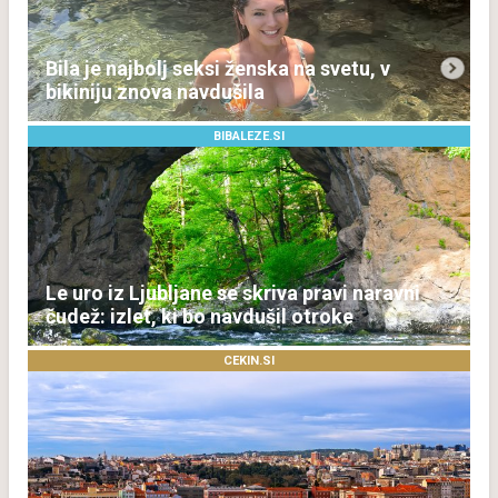
Bila je najbolj seksi ženska na svetu, v
bikiniju znova navdušila
BIBALEZE.SI
Le uro iz Ljubljane se skriva pravi naravni
čudež: izlet, ki bo navdušil otroke
CEKIN.SI