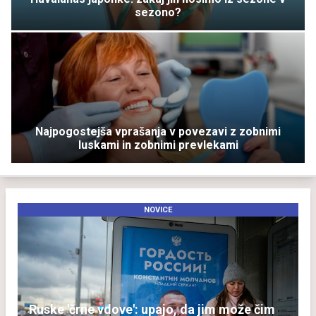
sezono?
Najpogostejša vprašanja v povezavi z zobnimi
luskami in zobnimi prevlekami
NOVICE
Ruske 'črne vdove': upajo, da jim može čim