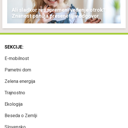
Ali sladkor res spremeni vedenje otrok?
Znanost ponuja presenetljiv odgovor
SEKCIJE:
E-mobilnost
Pametni dom
Zelena energija
Trajnostno
Ekologija
Beseda o Zemlji
Slovensko