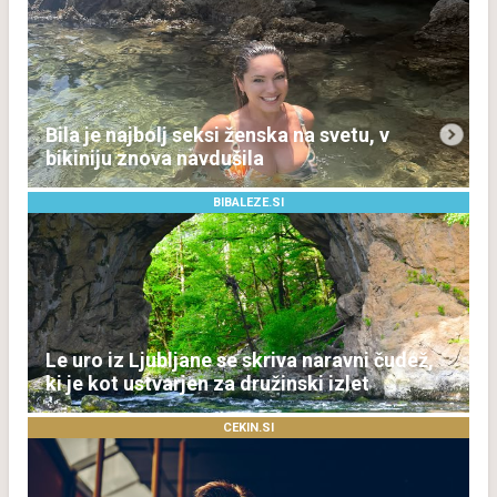
Bila je najbolj seksi ženska na svetu, v
bikiniju znova navdušila
BIBALEZE.SI
Le uro iz Ljubljane se skriva naravni čudež,
ki je kot ustvarjen za družinski izlet
CEKIN.SI