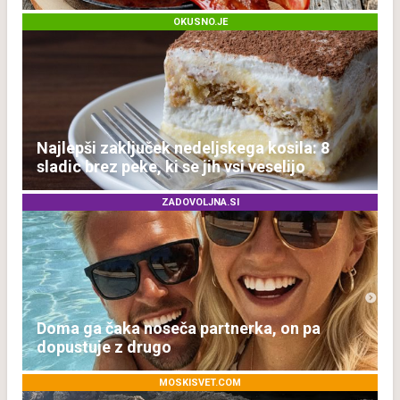
temveč zaradi živila, ki ga imamo vsi radi
OKUSNO.JE
Najlepši zaključek nedeljskega kosila: 8
sladic brez peke, ki se jih vsi veselijo
ZADOVOLJNA.SI
Doma ga čaka noseča partnerka, on pa
dopustuje z drugo
MOSKISVET.COM