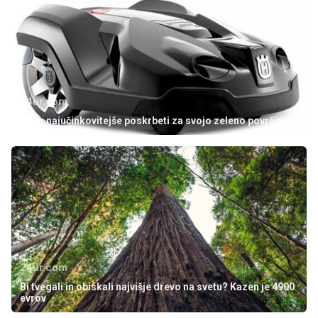
24ur.com
Kako najučinkovitejše poskrbeti za svojo zeleno površino?
24ur.com
Bi tvegali in obiskali najvišje drevo na svetu? Kazen je 4900
evrov