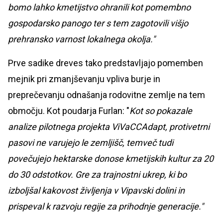
bomo lahko kmetijstvo ohranili kot pomembno
gospodarsko panogo ter s tem zagotovili višjo
prehransko varnost lokalnega okolja."
Prve sadike dreves tako predstavljajo pomemben
mejnik pri zmanjševanju vpliva burje in
preprečevanju odnašanja rodovitne zemlje na tem
območju. Kot poudarja Furlan: "
Kot so pokazale
analize pilotnega projekta ViVaCCAdapt, protivetrni
pasovi ne varujejo le zemljišč, temveč tudi
povečujejo hektarske donose kmetijskih kultur za 20
do 30 odstotkov. Gre za trajnostni ukrep, ki bo
izboljšal kakovost življenja v Vipavski dolini in
prispeval k razvoju regije za prihodnje generacije."