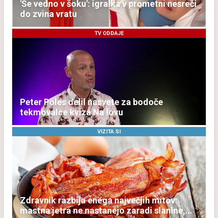
'Še vedno v šoku': igralka v prometni nesreči
do zvina vratu
TV ODDAJE
Peter Poles delil nasvete za bodoče
tekmovalce kviza Na lovu
VIZITA.SI
Zdravnik razbija enega največjih mitov:
mastna jetra ne nastanejo zaradi slanine,