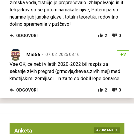
zimska voda, trstičje je preprečevalo izhlapelvanje in it
teh jarkov so se potem namakale njive, Potem pa so
neumne ljubljanske glave , totalni teoretiki, rodovitno
dolino spremenile v puščavo!
ODGOVORI
2
0
Mio56
+2
07. 02. 2025 08.16
Vse OK, ce nebi v letih 2020-2022 bil razpis za
sekanje zivih pregrad (grmovja,dreves,zivih mej) med
kmetijskimi zemljisci….in za to so dobil lepe denarce….
ODGOVORI
2
0
Anketa
ARHIV ANKET