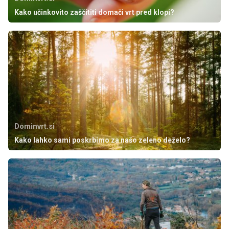
Kako učinkovito zaščititi domači vrt pred klopi?
Dominvrt.si
Kako lahko sami poskrbimo za našo zeleno deželo?