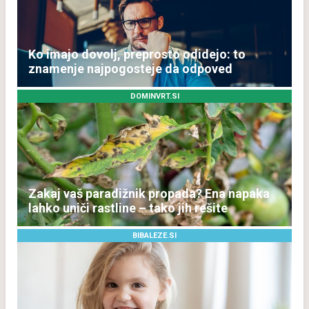
Ko imajo dovolj, preprosto odidejo: to
znamenje najpogosteje da odpoved
DOMINVRT.SI
Zakaj vaš paradižnik propada? Ena napaka
lahko uniči rastline – tako jih rešite
BIBALEZE.SI