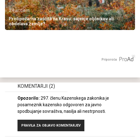
24ur.com
Protipožarna zaščita na Krasu: sajenje oljčnikov ali
obdelava zemlje?
Priporoča
KOMENTARJI
(2)
Opozorilo:
297. členu Kazenskega zakonika je
posameznik kazensko odgovoren za javno
spodbujanje sovraštva, nasilja ali nestrpnosti.
PRAVILA ZA OBJAVO KOMENTARJEV