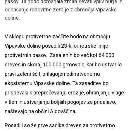
pasov. Ta bodo pomagala zmanjševati vpliv burje in
odnašanje rodovitne zemlje z območja Vipavske
doline.
V sklopu protivetrne zaščite bodo na območju
Vipavske doline posadili 23-kilometrsko linijo
protivetrnih pasov. Zasajenih bo več kot 64.000
dreves in skoraj 100.000 grmovnic, kar bo ustvarilo
pravi zeleni ščit, prilagojen edinstvenemu
ekosistemu Vipavske doline. Ta zasaditev bo
prispevala k preprečevanju erozije, ohranjanju vlage
v tleh in ustvarjanju boljših pogojev za pridelavo,
naštevajo na občini Ajdovščina.
Posadili so že prve sadike dreves za protivetrno