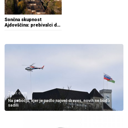
Sončna skupnost
Ajdovščina: prebivalci do
zelene energije iz javnih
streh
24ur.com
Na pobočju, kjer je padlo največ dreves, novih ne bodo
sadili