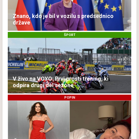
Znano, kdo je bil v vozilu s predsednico
države
ŠPORT
V živo na VOYO: Prvi prosti trening, ki
odpira drugi del sezone
POPIN