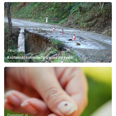
24ur.com
Kožbanski kot ni več odrezan od sveta
Dominvrt.si