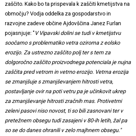
zaščito. Kako bo ta prispevala k zaščiti kmetijstva na
območju? Vodja oddelka za gospodarstvo in
razvojne zadeve občine Ajdovščina Janez Furlan
pojasnjuje: "
V Vipavski dolini se tudi v kmetijstvu
soočamo s problematiko vetra oziroma z eolsko
erozijo. Za ustrezno zaščito polj ter s tem za
dolgoročno zaščito proizvodnega potenciala je nujna
zaščita pred vetrom in vetrno erozijo. Vetrna erozija
se zmanjšuje s zmanjševanjem hitrosti vetra,
postavljanje ovir na poti vetru pa je učinkovit ukrep
za zmanjševanje hitrosti zračnih mas. Protivetrni
zeleni pasovi niso novost, ti so bili zasnovani ter v
pretežnem obsegu tudi zasajeni v 80-ih letih, žal pa
so se do danes ohranili v zelo majhnem obsegu."