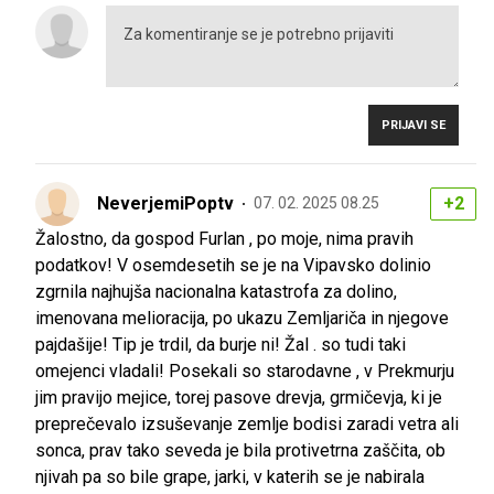
PRIJAVI SE
NeverjemiPoptv
+2
07. 02. 2025 08.25
Žalostno, da gospod Furlan , po moje, nima pravih
podatkov! V osemdesetih se je na Vipavsko dolinio
zgrnila najhujša nacionalna katastrofa za dolino,
imenovana melioracija, po ukazu Zemljariča in njegove
pajdašije! Tip je trdil, da burje ni! Žal . so tudi taki
omejenci vladali! Posekali so starodavne , v Prekmurju
jim pravijo mejice, torej pasove drevja, grmičevja, ki je
preprečevalo izsuševanje zemlje bodisi zaradi vetra ali
sonca, prav tako seveda je bila protivetrna zaščita, ob
njivah pa so bile grape, jarki, v katerih se je nabirala