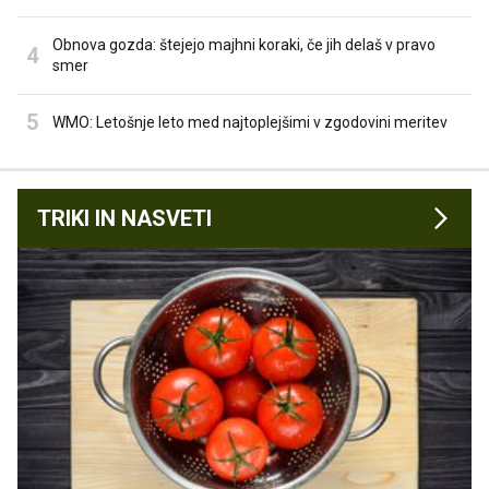
Obnova gozda: štejejo majhni koraki, če jih delaš v pravo
smer
WMO: Letošnje leto med najtoplejšimi v zgodovini meritev
TRIKI IN NASVETI