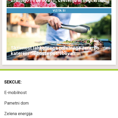
zrastejo? Vse o rasti, cvetenju in negi vrtnic
VIZITA.SI
Skrivnost lahkotnega poletnega žara, po
katerem ne boste potrebovali
popoldanskega spanca
SEKCIJE:
E-mobilnost
Pametni dom
Zelena energija