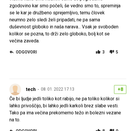
zgodovino kar smo počeli, še vedno smo to, spreminja
se le kar je družbeno sprejemljivo, temu človek
neumno zelo sledi želi pripadati, ne pa sama
duševnost globoko in naša narava... Vsak je svoboden
kolikor se pozna, to drži zelo globoko, bolj kot se
večina zaveda.
ODGOVORI
3
5
tech
+8
08. 01. 2022 17.13
Če bi ljudje jedli toliko kot rabijo, ne pa toliko kolikor si
lahko privoščijo, bi lahko jedli karkoli brez slabe vesti.
Tako pa ima večina prekomerno težo in bolezni vezane
na to.
ODGOVORI
8
0