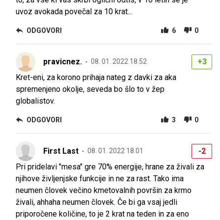
uvoz avokada povečal za 10 krat...
ODGOVORI
6
0
pravicnez.
+3
08. 01. 2022 18.52
Kret-eni, za korono prihaja nateg z davki za aka
spremenjeno okolje, seveda bo šlo to v žep
globalistov.
ODGOVORI
3
0
First Last
-2
08. 01. 2022 18.01
Pri pridelavi "mesa" gre 70% energije, hrane za živali za
njihove življenjske funkcije in ne za rast. Tako ima
neumen človek večino kmetovalnih površin za krmo
živali, ahhaha neumen človek. Če bi ga vsaj jedli
priporočene količine, to je 2 krat na teden in za eno