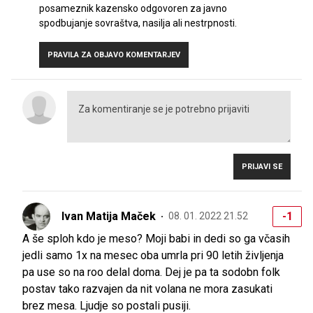
posameznik kazensko odgovoren za javno
spodbujanje sovraštva, nasilja ali nestrpnosti.
PRAVILA ZA OBJAVO KOMENTARJEV
PRIJAVI SE
Ivan Matija Maček
-1
08. 01. 2022 21.52
A še sploh kdo je meso? Moji babi in dedi so ga včasih
jedli samo 1x na mesec oba umrla pri 90 letih življenja
pa use so na roo delal doma. Dej je pa ta sodobn folk
postav tako razvajen da nit volana ne mora zasukati
brez mesa. Ljudje so postali pusiji.