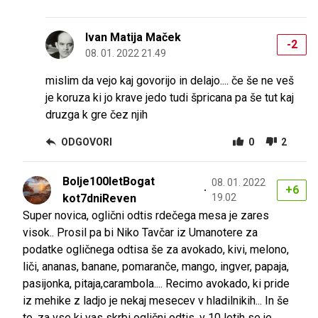
Ivan Matija Maček
-2
08. 01. 2022 21.49
mislim da vejo kaj govorijo in delajo.... če še ne veš
je koruza ki jo krave jedo tudi špricana pa še tut kaj
druzga k gre čez njih
ODGOVORI
0
2
Bolje100letBogat
08. 01. 2022
+6
kot7dniReven
19.02
Super novica, oglični odtis rdečega mesa je zares
visok.. Prosil pa bi Niko Tavčar iz Umanotere za
podatke ogličnega odtisa še za avokado, kivi, melono,
liči, ananas, banane, pomaranče, mango, ingver, papaja,
pasijonka, pitaja,carambola.... Recimo avokado, ki pride
iz mehike z ladjo je nekaj mesecev v hladilnikih... In še
to, za vse ki vas skrbi oglični odtis, v 10 letih se je