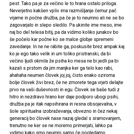
pest. Tako pa je za večino le to hrana ostalo priloga.
Neverjetno kakšen vpliv ima razmišljanje čemur pač
vrjame in počne družba, pa če je to neumno ali ne se bo
zagovarjalo in slepo sledilo. Pa ukinite ime meso, ime
naj bo del telesa bitij, pa da vidimo koliko junakov bo
še počelo kar počne ko se malce globje spremeni
zavedanje. In ne ne rabite ga, poskusite brez ampak kaj
ko je ego tako velik in um toliko pristranski, da bi
večino ljudi okrnila že psiha ko mesa ne bi jedli pa bi
kazali s prstom da jim manjka ker ga telo kao rabi,
ahahaha neumen človek joj joj, čisto enako oziroma
bolje človek živi brez, če ne zmorete tega vrjeti delajte
prvo na vaši duševnosti in egu. Človek se baše tudi z
hitro in nezdravo hrano ker daje podporo ubogi psihi,
družba pa je itak napsihirana in resna obsojevalna, v
šole spiritualna izobraževanja, obvezno in čez nekaj
generacij bo človek nase nazaj gledal s sramovanjem,
trenutno ne ker se ne moremo primerjati, lahko pa
vidimo kako smo neumni samo če pogledamo