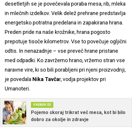
desetletjih se je povečevala poraba mesa, rib, mleka
in mlečnih izdelkov. Velik delež prehrane predstavlja
energetsko potratna predelana in zapakirana hrana.
Preden pride na naše krožnike, hrana pogosto
prepotuje tisoče kilometrov. Vse to povečuje ogljični
odtis. In nenazadnje – vse preveč hrane pristane
med odpadki. Ko zavržemo hrano, vržemo stran vse
naravne vire, ki so bili porabljeni pri njeni proizvodnji,
je povedala
Nika Tavča
r, vodja projektov pri
Umanoteri.
PREBERI ŠE
Pojemo skoraj trikrat več mesa, kot bi bilo
dobro za okolje in zdravje