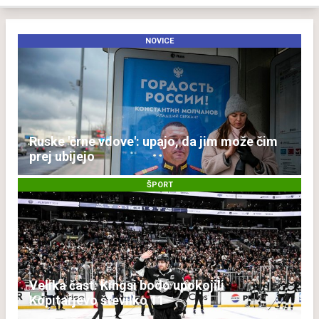
NOVICE
Ruske 'črne vdove': upajo, da jim može čim
prej ubijejo
ŠPORT
Velika čast: Kingsi bodo upokojili
Kopitarjevo številko 11