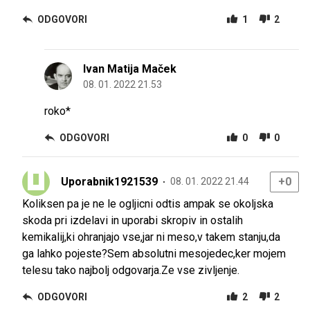
ODGOVORI
1
2
Ivan Matija Maček
08. 01. 2022 21.53
roko*
ODGOVORI
0
0
Uporabnik1921539
+0
08. 01. 2022 21.44
Koliksen pa je ne le ogljicni odtis ampak se okoljska
skoda pri izdelavi in uporabi skropiv in ostalih
kemikalij,ki ohranjajo vse,jar ni meso,v takem stanju,da
ga lahko pojeste?Sem absolutni mesojedec,ker mojem
telesu tako najbolj odgovarja.Ze vse zivljenje.
ODGOVORI
2
2