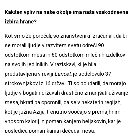
Kakšen vpliv na naše okolje ima naša vsakodnevna
izbira hrane?
Kot smo že poročali, so znanstveniki izračunali, da bi
se morali ljudje v razvitem svetu odreči 90
odstotkom mesa in 60 odstotkom mlečnih izdelkov
na svojih jedilnikih. V raziskavi, ki je bila
predstavljena v reviji
Lancet
, je sodelovalo 37
strokovnjakov iz 16 držav. Ti so poudarili, da morajo
ljudje v bogatih državah drastično zmanjšati uživanje
mesa, hkrati pa opomnili, da se v nekaterih regijah,
kot je južna Azija, trenutno soočajo s premajhnim
vnosom kalorij in pomanjkanjem beljakovin, kar je
posledica pomanjkanja rdečega mesa.