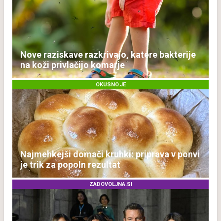
Nove raziskave razkrivajo, katere bakterije
na koži privlačijo komarje
OKUSNO.JE
Najmehkejši domači kruhki: priprava v ponvi
je trik za popoln rezultat
ZADOVOLJNA.SI