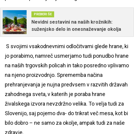
PREBERI ŠE
Nevidni sestavini na naših krožnikih:
suženjsko delo in onesnaževanje okolja
S svojimi vsakodnevnimi odločitvami glede hrane, ki
jo porabimo, namreč usmerjamo tudi ponudbo hrane
na naših trgovskih policah in tako posredno vplivamo
na njeno proizvodnjo. Sprememba načina
prehranjevanja je nujna predvsem v razvitih državah
zahodnega sveta, v katerih je poraba hrane
živalskega izvora nevzdržno velika. To velja tudi za
Slovenijo, saj pojemo dva- do trikrat več mesa, kot bi
bilo dobro – ne samo za okolje, ampak tudi za naše
zdravje.