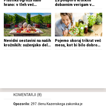
Plastika ogroža našo
Za podporo kratkim
hrano: v tleh več
dobavnim verigam v
mikroplastike kot v
kmetijstvu 750.000 evrov
oceanih
Nevidni sestavini na naših
Pojemo skoraj trikrat več
krožnikih: suženjsko delo
mesa, kot bi bilo dobro
in onesnaževanje okolja
za okolje in zdravje
KOMENTARJI
(8)
Opozorilo:
297. členu Kazenskega zakonika je