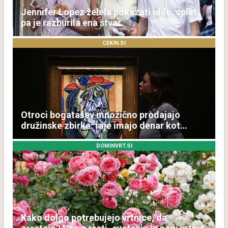
Jennifer Lopez želela pokazati idilo, splet
pa je razburila ena stvar
CEKIN.SI
Otroci bogatašev množično prodajajo
družinske zbirke: raje imajo denar kot
umetnine
DOMINVRT.SI
Kako dolgo potrebujejo vrtnice, da