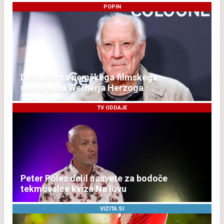
POPIN
Donostia za nemškega filmskega
ustvarjalca Wernerja Herzoga
TV ODDAJE
Peter Poles delil nasvete za bodoče
tekmovalce kviza Na lovu
VIZITA.SI