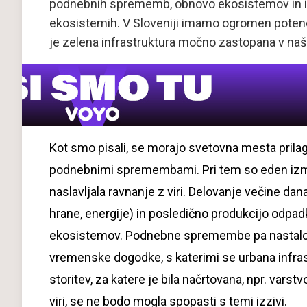
podnebnih sprememb, obnovo ekosistemov in izb
ekosistemih. V Sloveniji imamo ogromen potenc
je zelena infrastruktura močno zastopana v naši
Kot smo pisali, se morajo svetovna mesta prilago
podnebnimi spremembami. Pri tem so eden izm
naslavljala ravnanje z viri. Delovanje večine da
hrane, energije) in posledično produkcijo odpadk
ekosistemov. Podnebne spremembe pa nastalo s
vremenske dogodke, s katerimi se urbana infra
storitev, za katere je bila načrtovana, npr. vars
viri, se ne bodo mogla spopasti s temi izzivi.