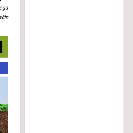
gega
ačin