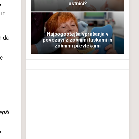
,
ustnici?
 in
Najpogostejša vprašanja v
n da
povezavi z zobnimi luskami in
zobnimi prevlekami
ne
epši
e