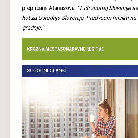
prepričana Atanasova.
"Tudi znotraj Slovenije s
kot za Osrednjo Slovenijo. Predvsem mislim na k
gradnje."
KROŽNA MESTA
SONARAVNE REŠITVE
SORODNI ČLANKI