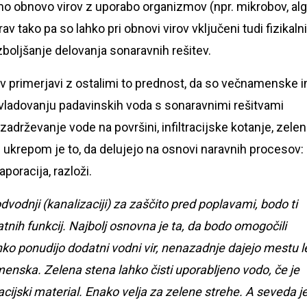
o obnovo virov z uporabo organizmov (npr. mikrobov, alg
rav tako pa so lahko pri obnovi virov vključeni tudi fizikalni
zboljšanje delovanja sonaravnih rešitev.
v primerjavi z ostalimi to prednost, da so večnamenske i
 obvladovanju padavinskih voda s sonaravnimi rešitvami
 zadrževanje vode na površini, infiltracijske kotanje, zele
 ukrepom je to, da delujejo na osnovi naravnih procesov:
aporacija, razloži.
odnji (kanalizaciji) za zaščito pred poplavami, bodo ti
tnih funkcij. Najbolj osnovna je ta, da bodo omogočili
ko ponudijo dodatni vodni vir, nenazadnje dajejo mestu l
enska. Zelena stena lahko čisti uporabljeno vodo, če je
acijski material. Enako velja za zelene strehe. A seveda j