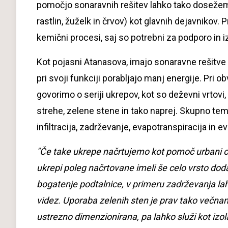
pomočjo sonaravnih rešitev lahko tako dosežem
rastlin, žuželk in črvov) kot glavnih dejavnikov. P
kemični procesi, saj so potrebni za podporo in i
Kot pojasni Atanasova, imajo sonaravne rešitve 
pri svoji funkciji porabljajo manj energije. Pri
govorimo o seriji ukrepov, kot so deževni vrtovi,
strehe, zelene stene in tako naprej. Skupno tem
infiltracija, zadrževanje, evapotranspiracija in ev
"Če take ukrepe načrtujemo kot pomoč urbani odv
ukrepi poleg načrtovane imeli še celo vrsto doda
bogatenje podtalnice, v primeru zadrževanja lah
videz. Uporaba zelenih sten je prav tako večnam
ustrezno dimenzionirana, pa lahko služi kot izol