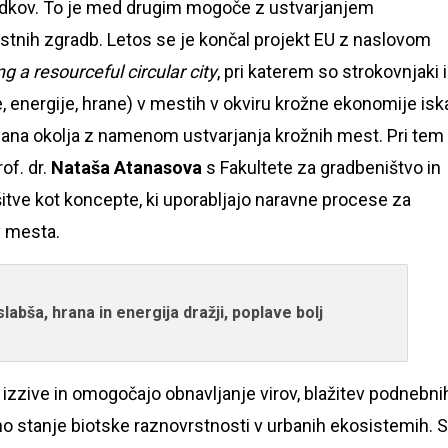
padkov. To je med drugim mogoče z ustvarjanjem
ostnih zgradb. Letos se je končal projekt EU z naslovom
 a resourceful circular city
, pri katerem so strokovnjaki 
, energije, hrane) v mestih v okviru krožne ekonomije iska
bana okolja z namenom ustvarjanja krožnih mest. Pri tem 
of. dr.
Nataša Atanasova
s Fakultete za gradbeništvo in
itve kot koncepte, ki uporabljajo naravne procese za
v mesta.
labša, hrana in energija dražji, poplave bolj
 izzive in omogočajo obnavljanje virov, blažitev podnebni
 stanje biotske raznovrstnosti v urbanih ekosistemih. S