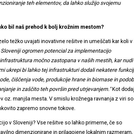
nzioniranje teh elementov, da lahko služijo svojemu
lahko bil naš prehod k bolj krožnim mestom?
lo težko uvajati inovativne rešitve in umeščati kar koli v
 Sloveniji ogromen potencial za implementacijo
 infrastruktura močno zastopana v naših mestih, kar nudi
i ukrepi bi lahko tej infrastrukturi dodali nekatere funkcij
vode, čiščenja vode, produkcije hrane in biomase in podo
anje in zaščito teh površin pred utrjevanjem."
Kot dodaj
ev oz. manjša mesta. V smislu krožnega ravnanja z viri so
učinkovito zapremo snovne tokove.
ijo v Sloveniji? Vse rešitve so lahko primerne, če so
avilno dimenzionirane in prilagojene lokalnim razmeram, 