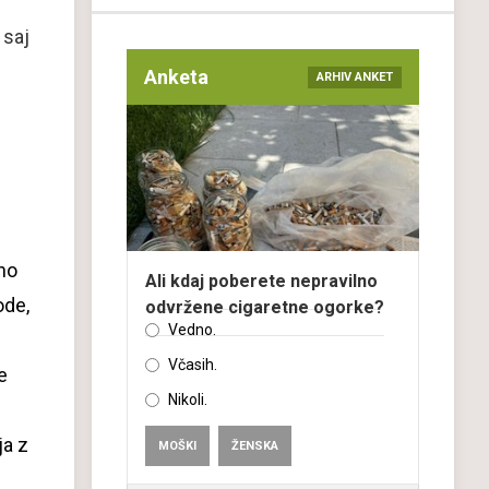
 saj
Anketa
ARHIV ANKET
n
no
Ali kdaj poberete nepravilno
ode,
odvržene cigaretne ogorke?
Vedno.
Včasih.
e
Nikoli.
ja z
MOŠKI
ŽENSKA