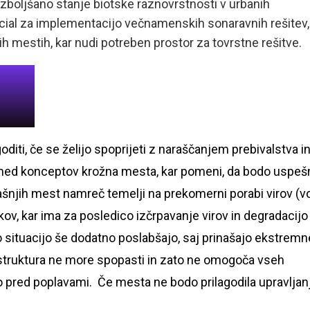
oljšano stanje biotske raznovrstnosti v urbanih
ial za implementacijo večnamenskih sonaravnih rešitev,
h mestih, kar nudi potreben prostor za tovrstne rešitve.
diti, če se želijo spoprijeti z naraščanjem prebivalstva i
ed konceptov krožna mesta, kar pomeni, da bodo uspeš
našnjih mest namreč temelji na prekomerni porabi virov (v
ov, kar ima za posledico izčrpavanje virov in degradacijo
ituacijo še dodatno poslabšajo, saj prinašajo ekstremn
struktura ne more spopasti in zato ne omogoča vseh
tvo pred poplavami. Če mesta ne bodo prilagodila upravljan