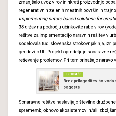
zmanjšalo uvoz virov in hkrati proizvodnjo od
regenerativnih zelenih mestnih površin in trajn
Implementing nature based solutions for creating
38 držav na področju učinkovite rabe virov (vode
rešitve za implementacijo naravnih rešitev v ur
sodelovala tudi slovenska strokovnjakinja, izr. pr
geodezijo UL. Projekt opredeljuje sonaravne reš
reševanje problemov. Pri tem prinašajo naravo 
PREBERI ŠE
Brez prilagoditev bo voda s
pogoste
Sonaravne rešitve naslavljajo številne družbene
sprememb, obnovo ekosistemov in/ali izboljšano