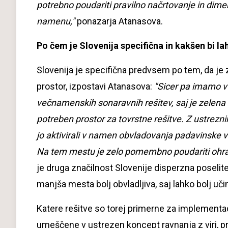
potrebno poudariti pravilno načrtovanje in dime
namenu,"
ponazarja Atanasova.
Po čem je Slovenija specifična in kakšen bi 
Slovenija je specifična predvsem po tem, da je ze
prostor, izpostavi Atanasova:
"Sicer pa imamo v
večnamenskih sonaravnih rešitev, saj je zelena
potreben prostor za tovrstne rešitve. Z ustreznim
jo aktivirali v namen obvladovanja padavinske 
Na tem mestu je zelo pomembno poudariti ohranj
je druga značilnost Slovenije disperzna poselit
manjša mesta bolj obvladljiva, saj lahko bolj 
Katere rešitve so torej primerne za implementac
umeščene v ustrezen koncept ravnanja z viri, pr