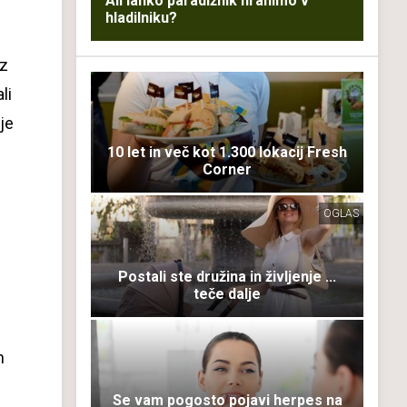
Ali lahko paradižnik hranimo v
hladilniku?
iz
li
je
10 let in več kot 1.300 lokacij Fresh
Corner
OGLAS
Postali ste družina in življenje ...
teče dalje
h
Se vam pogosto pojavi herpes na