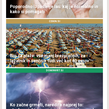
Poporodno izpadanje las: kaj je normalno in
kako si pomagati
CEKIN.SI
Boj za plaže: vse manj brezplačnih, za
ležalnik in senčnik tudi več kot 40 evrov
DOMINVRT.SI
Ko začne grmeti, naredite najprej to: