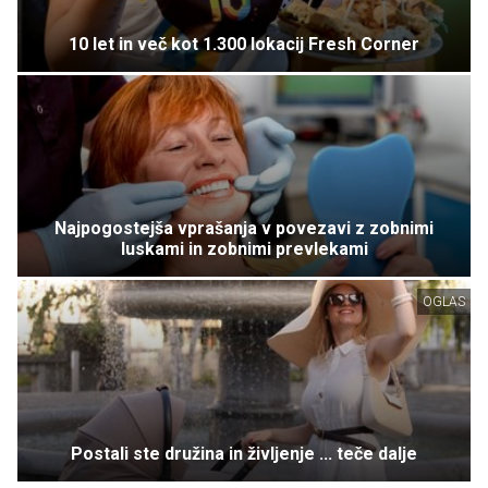
10 let in več kot 1.300 lokacij Fresh Corner
Najpogostejša vprašanja v povezavi z zobnimi
luskami in zobnimi prevlekami
OGLAS
Postali ste družina in življenje ... teče dalje