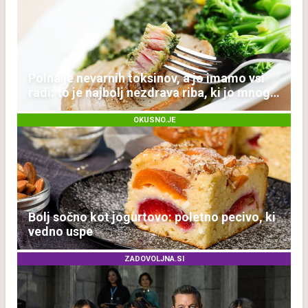
Polna je nevarnih toksinov, a jo imamo vsi
radi: to je najbolj nezdrava riba, ki jo mnogi
redno uživajo
OKUSNO.JE
Bolj sočno kot jogurtovo: poletno pecivo, ki
vedno uspe
ZADOVOLJNA.SI