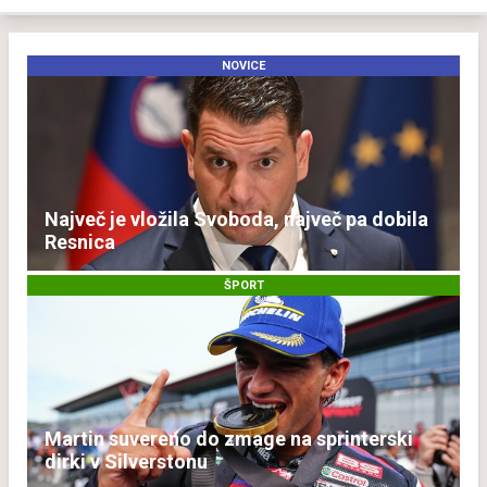
NOVICE
Največ je vložila Svoboda, največ pa dobila
Resnica
ŠPORT
Martin suvereno do zmage na sprinterski
dirki v Silverstonu