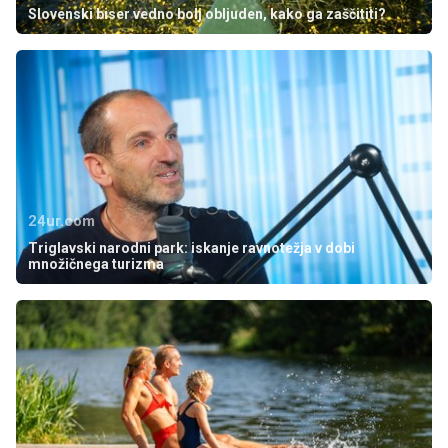
Slovenski biser vedno bolj obljuden, kako ga zaščititi?
24ur.com
Triglavski narodni park: iskanje ravnotežja v dobi
množičnega turizma