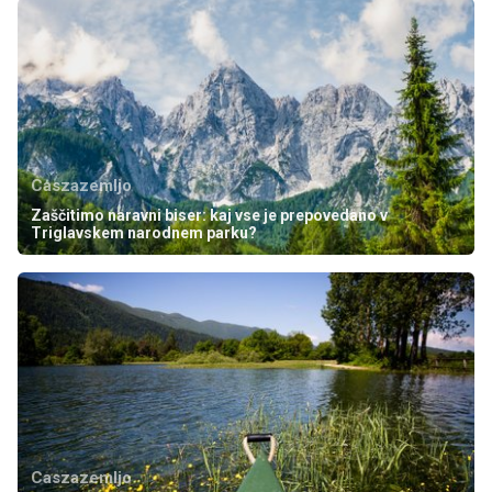
Caszazemljo
Zaščitimo naravni biser: kaj vse je prepovedano v
Triglavskem narodnem parku?
Caszazemljo