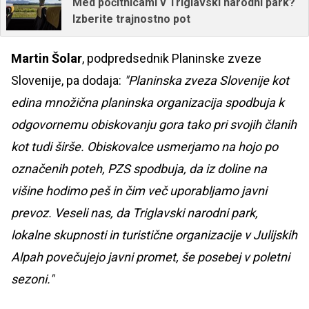
Med počitnicami v Triglavski narodni park?
Izberite trajnostno pot
Martin Šolar
, podpredsednik Planinske zveze
Slovenije, pa dodaja:
"Planinska zveza Slovenije kot
edina množična planinska organizacija spodbuja k
odgovornemu obiskovanju gora tako pri svojih članih
kot tudi širše. Obiskovalce usmerjamo na hojo po
označenih poteh, PZS spodbuja, da iz doline na
višine hodimo peš in čim več uporabljamo javni
prevoz. Veseli nas, da Triglavski narodni park,
lokalne skupnosti in turistične organizacije v Julijskih
Alpah povečujejo javni promet, še posebej v poletni
sezoni."