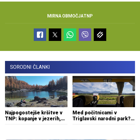
MIRNA OBMOČJA
TNP
SORODNI ČLANKI
Najpogostejše kršitve v
Med počitnicami v
TNP: kopanje v jezerih,
Triglavski narodni park?
kampiranje, kurjenje ognja
Izberite trajnostno pot
...