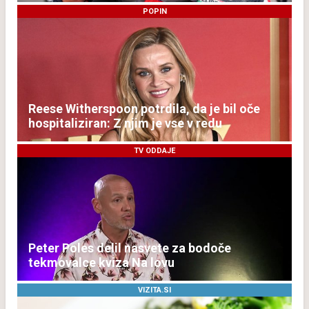
POPIN
Reese Witherspoon potrdila, da je bil oče
hospitaliziran: Z njim je vse v redu
TV ODDAJE
Peter Poles delil nasvete za bodoče
tekmovalce kviza Na lovu
VIZITA.SI