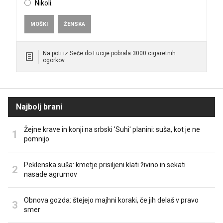
Nikoli.
MOŠKI
ŽENSKA
Na poti iz Seče do Lucije pobrala 3000 cigaretnih
ogorkov
Najbolj brani
Žejne krave in konji na srbski 'Suhi' planini: suša, kot je ne
pomnijo
Peklenska suša: kmetje prisiljeni klati živino in sekati
nasade agrumov
Obnova gozda: štejejo majhni koraki, če jih delaš v pravo
smer