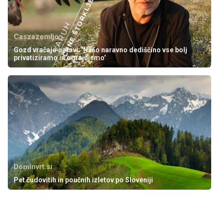
Caszazemljo
Gozd vračajo naravi: 'Našo naravno dediščino vse bolj
privatiziramo in ograjujemo'
Dominvrt.si
Pet čudovitih in poučnih izletov po Sloveniji