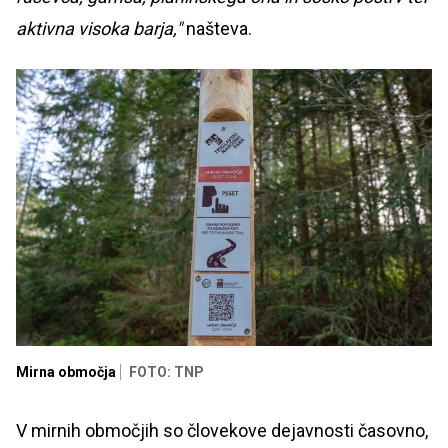
aktivna visoka barja,"
našteva.
Mirna območja
FOTO: TNP
V mirnih območjih so človekove dejavnosti časovno,