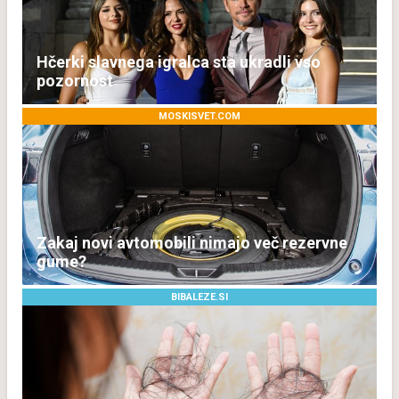
Hčerki slavnega igralca sta ukradli vso
pozornost
MOSKISVET.COM
Zakaj novi avtomobili nimajo več rezervne
gume?
BIBALEZE.SI