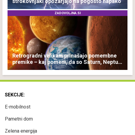
strokovnjaki opozarjajo na pogosto napako
ZADOVOLJNA.SI
Retrogradni velikani prinašajo pomembne
premike – kaj pomeni, da so Saturn, Neptun
in Pluton hkrati retrogradni?
SEKCIJE:
E-mobilnost
Pametni dom
Zelena energija