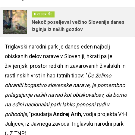
PREBERI ŠE
Nekoč poseljeval večino Slovenije danes
izginja iz naših gozdov
Triglavski narodni park je danes eden najbolj
obiskanih delov narave v Sloveniji, hkrati pa je
življenjski prostor redkih in zavarovanih živalskih in
rastlinskih vrst in habitatnih tipov: "
Če želimo
ohraniti bogastvo slovenske narave, je pomembno
prilagajanje naših navad kot obiskovalcev, da bomo
na edini nacionalni park lahko ponosni tudi v
prihodnje,"
poudarja
Andrej Arih
, vodja projekta VrH
Julijcev, iz Javnega zavoda Triglavski narodni park
(JZ TNP).