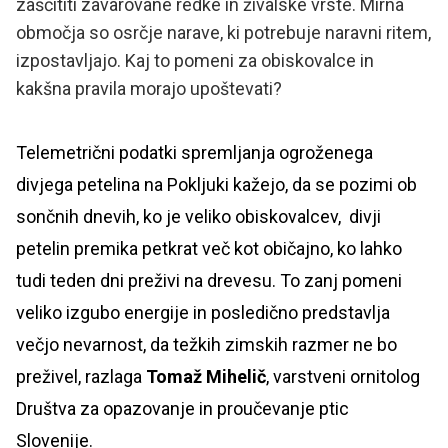
zaščititi zavarovane redke in živalske vrste. Mirna
območja so osrčje narave, ki potrebuje naravni ritem,
izpostavljajo. Kaj to pomeni za obiskovalce in
kakšna pravila morajo upoštevati?
Telemetrični podatki spremljanja ogroženega
divjega petelina na Pokljuki kažejo, da se pozimi ob
sončnih dnevih, ko je veliko obiskovalcev, divji
petelin premika petkrat več kot običajno, ko lahko
tudi teden dni preživi na drevesu. To zanj pomeni
veliko izgubo energije in posledično predstavlja
večjo nevarnost, da težkih zimskih razmer ne bo
preživel, razlaga
Tomaž Mihelič
, varstveni ornitolog
Društva za opazovanje in proučevanje ptic
Slovenije.