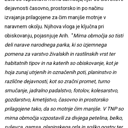
dejavnosti časovno, prostorsko in po načinu
izvajanja prilagojene za čim manjše motnje v
naravnem okolju. Njihova vloga je ključna pri
obiskovanju, pojasnjuje Arih. "
Mirna območja so tisti
deli narave narodnega parka, ki so izjemnega
pomena za varstvo živalskih in rastlinskih vrst ter
habitatnih tipov in na katerih so obiskovanje, kot je
hoja zunaj utrjenih in označenih poti, planinstvo in
različne dejavnosti, kot so zračni promet, turno
smučanje, jadralno padalstvo, fotolov, kolesarstvo,
gozdarstvo, kmetijstvo, časovno in prostorsko
prilagojene tako, da so motnje čim manjše. V TNP so
mirna območja vzpostavili za divjega petelina, belko,
ruševca, gamsa, planinskega orla in soško postrv ter