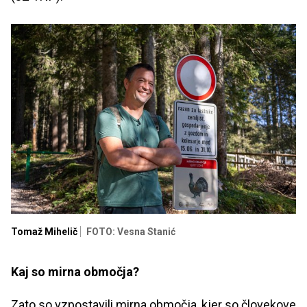
Tomaž Mihelič
FOTO: Vesna Stanić
Kaj so mirna območja?
Zato so vzpostavili mirna območja, kjer so človekove