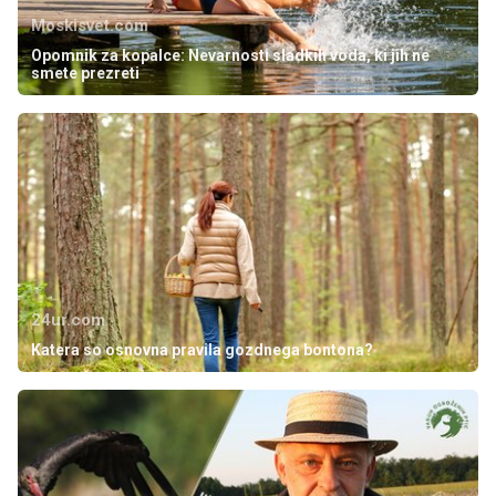
Moskisvet.com
Opomnik za kopalce: Nevarnosti sladkih voda, ki jih ne
smete prezreti
24ur.com
Katera so osnovna pravila gozdnega bontona?