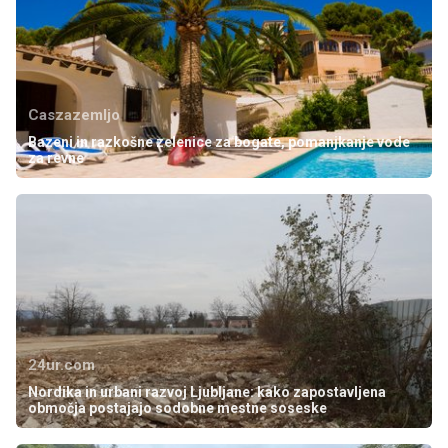
Caszazemljo
Bazeni in razkošne zelenice za bogate, pomanjkanje vode
za revne
24ur.com
Nordika in urbani razvoj Ljubljane: kako zapostavljena
območja postajajo sodobne mestne soseske