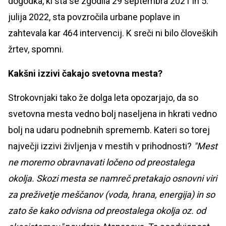
dogodka, ki sta se zgodila 29 septembra 2021 in 5.
julija 2022, sta povzročila urbane poplave in
zahtevala kar 464 intervencij. K sreči ni bilo človeških
žrtev, spomni.
Kakšni izzivi čakajo svetovna mesta?
Strokovnjaki tako že dolga leta opozarjajo, da so
svetovna mesta vedno bolj naseljena in hkrati vedno
bolj na udaru podnebnih sprememb. Kateri so torej
največji izzivi življenja v mestih v prihodnosti?
"Mest
ne moremo obravnavati ločeno od preostalega
okolja. Skozi mesta se namreč pretakajo osnovni viri
za preživetje meščanov (voda, hrana, energija) in so
zato še kako odvisna od preostalega okolja oz. od