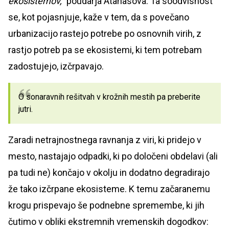
ekosistemov,"
poudarja Atanasova. Ta soodvisnost
se, kot pojasnjuje, kaže v tem, da s povečano
urbanizacijo rastejo potrebe po osnovnih virih, z
rastjo potreb pa se ekosistemi, ki tem potrebam
zadostujejo, izčrpavajo.
O sonaravnih rešitvah v krožnih mestih pa preberite
jutri.
Zaradi netrajnostnega ravnanja z viri, ki pridejo v
mesto, nastajajo odpadki, ki po določeni obdelavi (ali
pa tudi ne) končajo v okolju in dodatno degradirajo
že tako izčrpane ekosisteme. K temu začaranemu
krogu prispevajo še podnebne spremembe, ki jih
čutimo v obliki ekstremnih vremenskih dogodkov: