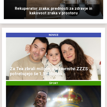
Rekuperator zraka: prednosti za zdravje in
kakovost zraka v prostoru
NOVICE
Za Tea zbrali milijon, po zavrnitvi ZZZS
potrebujejo še 1,5 milijona
ŠPORT