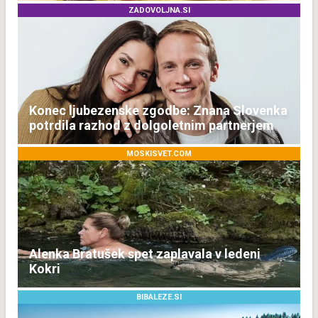
ZADOVOLJNA.SI
Konec ljubezenske zgodbe: Znana Slovenka
potrdila razhod z dolgoletnim partnerjem
MOSKISVET.COM
Alenka Bratušek spet zaplavala v ledeni
Kokri
BIBALEZE.SI