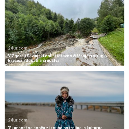
24ur.com
V Zgornji Savinjski dolini težave s čiščenjem strug, v
Brežicah dodatna sredstva
24ur.com
'Skupnost se sooča z izgubo pokrajine in kulturne