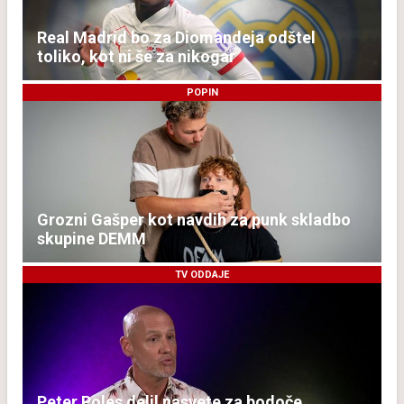
Real Madrid bo za Diomandeja odštel
toliko, kot ni še za nikogar
POPIN
Grozni Gašper kot navdih za punk skladbo
skupine DEMM
TV ODDAJE
Peter Poles delil nasvete za bodoče