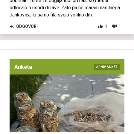
dobrinah. To se že dogaja tudi pri nas, ko mesta
odločajo o usodi države. Zato pa ne maram nasilnega
Jankovića, ki samo fila svojo volilno drh....
ODGOVORI
1
1
Anketa
ARHIV ANKET