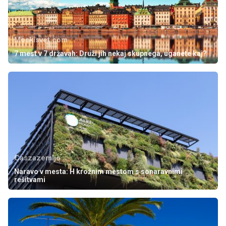
Moskisvet.com
7 mest v 7 državah: Druži jih nekaj skupnega, uganete kaj?
Caszazemljo
Naravo v mesta: H krožnim mestom s sonaravnimi
rešitvami