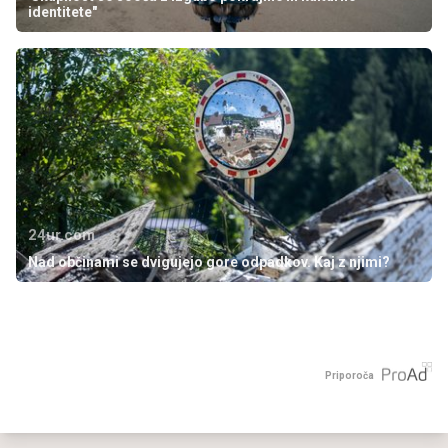
identitete"
24ur.com
Nad občinami se dvigujejo gore odpadkov. Kaj z njimi?
Priporoča