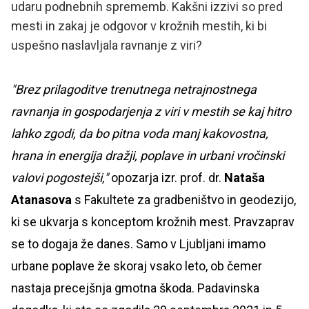
udaru podnebnih sprememb. Kakšni izzivi so pred
mesti in zakaj je odgovor v krožnih mestih, ki bi
uspešno naslavljala ravnanje z viri?
"Brez prilagoditve trenutnega netrajnostnega
ravnanja in gospodarjenja z viri v mestih se kaj hitro
lahko zgodi, da bo pitna voda manj kakovostna,
hrana in energija dražji, poplave in urbani vročinski
valovi pogostejši,"
opozarja
izr. prof. dr.
Nataša
Atanasova
s Fakultete za gradbeništvo in geodezijo,
ki se ukvarja s konceptom krožnih mest.
Pravzaprav
se to dogaja že danes. Samo v Ljubljani imamo
urbane poplave že skoraj vsako leto, ob čemer
nastaja precejšnja gmotna škoda. Padavinska