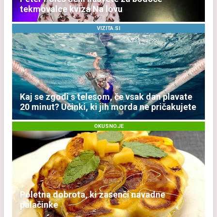
tekmovalce kviza Na lovu
VIZITA.SI
Kaj se zgodi s telesom, če vsak dan plavate
20 minut? Učinki, ki jih morda ne pričakujete
OKUSNO.JE
Poletna dobrota, ki zasenči navadne
palačinke