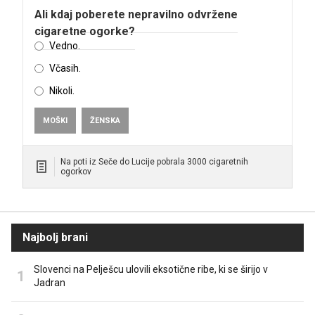
Ali kdaj poberete nepravilno odvržene
cigaretne ogorke?
Vedno.
Včasih.
Nikoli.
MOŠKI
ŽENSKA
Na poti iz Seče do Lucije pobrala 3000 cigaretnih
ogorkov
Najbolj brani
Slovenci na Pelješcu ulovili eksotične ribe, ki se širijo v
Jadran