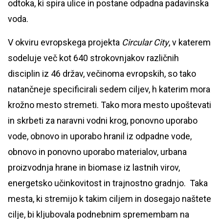
odtoka, ki spira ulice in postane odpadna padavinska
voda.
V okviru evropskega projekta
Circular City
, v katerem
sodeluje več kot 640 strokovnjakov različnih
disciplin iz 46 držav, večinoma evropskih, so tako
natančneje specificirali sedem ciljev, h katerim mora
krožno mesto stremeti. Tako mora mesto upoštevati
in skrbeti za naravni vodni krog, ponovno uporabo
vode, obnovo in uporabo hranil iz odpadne vode,
obnovo in ponovno uporabo materialov, urbana
proizvodnja hrane in biomase iz lastnih virov,
energetsko učinkovitost in trajnostno gradnjo. Taka
mesta, ki stremijo k takim ciljem in dosegajo naštete
cilje, bi kljubovala podnebnim spremembam na