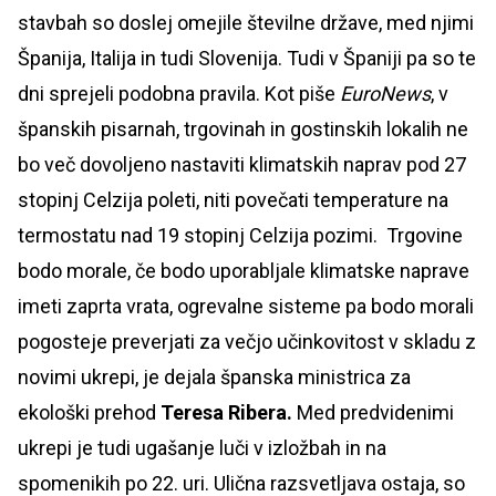
stavbah so doslej omejile številne države, med njimi
Španija, Italija in tudi Slovenija. Tudi v Španiji pa so te
dni sprejeli podobna pravila. Kot piše
EuroNews
, v
španskih pisarnah, trgovinah in gostinskih lokalih ne
bo več dovoljeno nastaviti klimatskih naprav pod 27
stopinj Celzija poleti, niti povečati temperature na
termostatu nad 19 stopinj Celzija pozimi. Trgovine
bodo morale, če bodo uporabljale klimatske naprave
imeti zaprta vrata, ogrevalne sisteme pa bodo morali
pogosteje preverjati za večjo učinkovitost v skladu z
novimi ukrepi, je dejala španska ministrica za
ekološki prehod
Teresa Ribera.
Med predvidenimi
ukrepi je tudi ugašanje luči v izložbah in na
spomenikih po 22. uri. Ulična razsvetljava ostaja, so