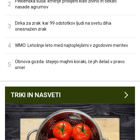
Peklenska suša: kmetje prisiljeni klati živino in sekati
nasade agrumov
Dirka za zrak: kar 99 odstotkov ljudi na svetu diha
onesnažen zrak
WMO: Letošnje leto med najtoplejšimi v zgodovini meritev
Obnova gozda: štejejo majhni koraki, če jih delaš v pravo
smer
TRIKI IN NASVETI