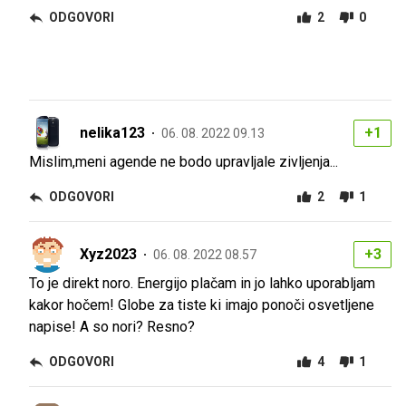
ODGOVORI
2
0
nelika123
+1
06. 08. 2022 09.13
Mislim,meni agende ne bodo upravljale zivljenja...
ODGOVORI
2
1
Xyz2023
+3
06. 08. 2022 08.57
To je direkt noro. Energijo plačam in jo lahko uporabljam
kakor hočem! Globe za tiste ki imajo ponoči osvetljene
napise! A so nori? Resno?
ODGOVORI
4
1