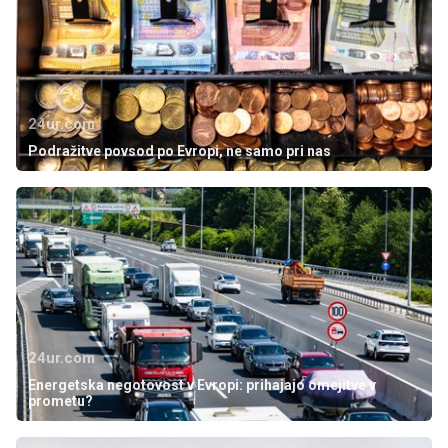
24ur.com
Podražitve povsod po Evropi, ne samo pri nas
24ur.com
Energetska negotovost v Evropi: prihajajo omejitve v
prometu?