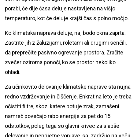
porabi, če dlje časa deluje nastavljena na višjo
temperaturo, kot če deluje krajši čas s polno močjo.
Ko klimatska naprava deluje, naj bodo okna zaprta.
Zastrite jih z žaluzijami, roletami ali drugimi senčili,
da preprečite pasivno ogrevanje prostora. Zračite
zvečer oziroma ponoči, ko se prostor nekoliko
ohladi.
Za učinkovito delovanje klimatske naprave sta nujna
redno vzdrževanje in čiščenje. Enkrat na leto je treba
očistiti filtre, skozi katere potuje zrak, zamašeni
namreč povečajo rabo energije za pet do 15
odstotkov, poleg tega so glavni krivec za slabše
delovanje in neprijetne vonjave, saj zadržijo največji