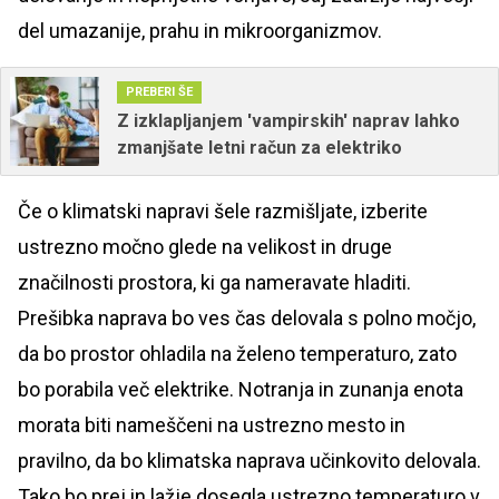
del umazanije, prahu in mikroorganizmov.
PREBERI ŠE
Z izklapljanjem 'vampirskih' naprav lahko
zmanjšate letni račun za elektriko
Če o klimatski napravi šele razmišljate, izberite
ustrezno močno glede na velikost in druge
značilnosti prostora, ki ga nameravate hladiti.
Prešibka naprava bo ves čas delovala s polno močjo,
da bo prostor ohladila na želeno temperaturo, zato
bo porabila več elektrike. Notranja in zunanja enota
morata biti nameščeni na ustrezno mesto in
pravilno, da bo klimatska naprava učinkovito delovala.
Tako bo prej in lažje dosegla ustrezno temperaturo v