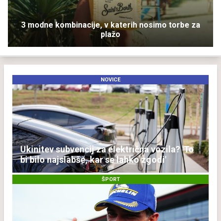
3 modne kombinacije, v katerih nosimo torbe za
plažo
NOVICE
Ukinitev subvencij za električna vozila? 'To
bi bilo najslabše, kar se lahko zgodi'
ŠPORT