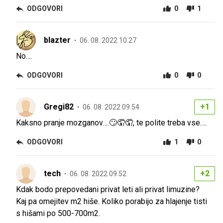
ODGOVORI
0
1
blazter
06. 08. 2022 10.27
No....
ODGOVORI
0
0
Gregi82
+1
06. 08. 2022 09.54
Kaksno pranje mozganov….🙄🤦🤦, te polite treba vse….
ODGOVORI
1
0
tech
+2
06. 08. 2022 09.52
Kdak bodo prepovedani privat leti ali privat limuzine?
Kaj pa omejitev m2 hiše. Koliko porabijo za hlajenje tisti
s hišami po 500-700m2.