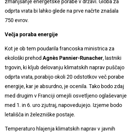
zmanjšanje energetske porabe v državi. Globa za
odprta vrata bi lahko glede na prve načrte znašala
750 evrov.
Večja poraba energije
Kot je ob tem poudarila francoska ministrica za
ekološki prehod
Agnès Pannier-Runacher
, lastniki
trgovin, ki kljub delovanju klimatskih naprav puščajo
odprta vrata, porabijo okoli 20 odstotkov več porabe
energije, kar je absurdno, je ocenila. Tako bodo zdaj
med drugim v Franciji omejili osvetljeno oglaševanje
med 1. in 6. uro zjutraj, napovedujejo. Izjeme bodo
letališča in železniške postaje.
Temperaturo hlajenja klimatskih naprav v javnih