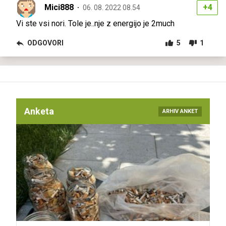
Mici888
+4
06. 08. 2022 08.54
Vi ste vsi nori. Tole je..nje z energijo je 2much
ODGOVORI
5
1
Anketa
ARHIV ANKET