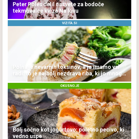
Peter Poles delil nasvete za bodoče
tekmovalce kviza Na lovu
VIZITA.SI
Polna je nevarnih toksinov, a jo imamo vsi
radi: to je najbolj nezdrava riba, ki jo mnogi
redno uživajo
OKUSNO.JE
Bolj sočno kot jogurtovo: poletno pecivo, ki
vedno uspe