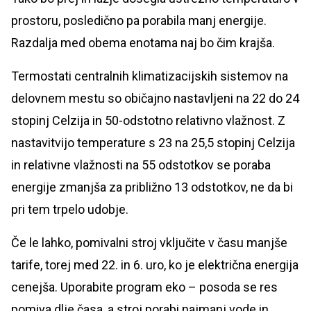
prostoru, posledično pa porabila manj energije.
Razdalja med obema enotama naj bo čim krajša.
Termostati centralnih klimatizacijskih sistemov na
delovnem mestu so običajno nastavljeni na 22 do 24
stopinj Celzija in 50-odstotno relativno vlažnost. Z
nastavitvijo temperature s 23 na 25,5 stopinj Celzija
in relativne vlažnosti na 55 odstotkov se poraba
energije zmanjša za približno 13 odstotkov, ne da bi
pri tem trpelo udobje.
Če le lahko, pomivalni stroj vključite v času manjše
tarife, torej med 22. in 6. uro, ko je električna energija
cenejša. Uporabite program eko – posoda se res
pomiva dlje časa, a stroj porabi najmanj vode in