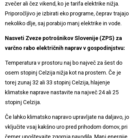
zvečer ali čez vikend, ko je tarifa elektrike nižja.
Priporočljivo je izbirati eko programe, čeprav trajajo
nekoliko dlje, saj porabijo manj elektrike in vode.
Nasveti Zveze potrošnikov Slovenije (ZPS) za
varčno rabo električnih naprav v gospodinjstvu:
Temperatura v prostoru naj bo največ za šest do
osem stopinj Celzija nižja kot na prostem. Če je
torej zunaj 32 ali 33 stopinj Celzija, hlajenje
klimatske naprave nastavite na največ 24 ali 25
stopinj Celzija.
Če lahko klimatsko napravo upravljate na daljavo, jo
vključite vsaj kakšno uro pred prihodom domov, pri
čemer upoštevajte zgornja navodila. Manj energije