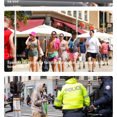
na vse'
24ur.com
Španski ukrepi jezijo turistične delavce: 'Britanski turisti se
bodo scvrli'