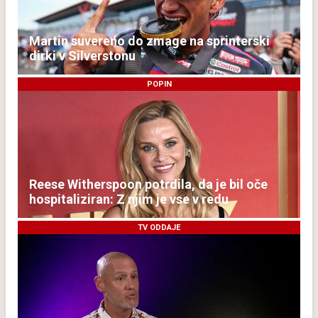
Martin suvereno do zmage na sprinterski
dirki v Silverstonu
POPIN
Reese Witherspoon potrdila, da je bil oče
hospitaliziran: Z njim je vse v redu
TV ODDAJE