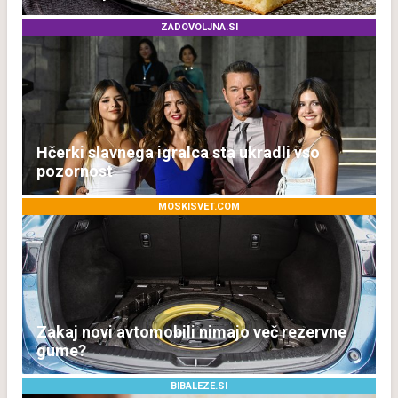
ZADOVOLJNA.SI
Hčerki slavnega igralca sta ukradli vso
pozornost
MOSKISVET.COM
Zakaj novi avtomobili nimajo več rezervne
gume?
BIBALEZE.SI