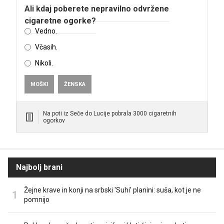
Ali kdaj poberete nepravilno odvržene
cigaretne ogorke?
Vedno.
Včasih.
Nikoli.
MOŠKI
ŽENSKA
Na poti iz Seče do Lucije pobrala 3000 cigaretnih
ogorkov
Najbolj brani
Žejne krave in konji na srbski 'Suhi' planini: suša, kot je ne
pomnijo