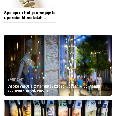
Španija in Italija omejujeta
uporabo klimatskih
naprav
24ur.com
Evropa varčuje: zatemnitev izložb, ugašanje luči, temni
spomeniki in subvencije