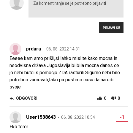
PRIJAVI SE
prdara
06. 08. 2022 14.31
Eeeee kam smo prišli,si lahko mislite kako mocna in
neodvisna država Jugoslavija bi bila mocna danes ce
jo nebi butci s pomocjo ZDA rasturili.Sigurno nebi bilo
potrebno varcevati,tako pa pustimo casu da naredi
svoje
ODGOVORI
0
0
User1538643
-1
06. 08. 2022 10.54
Eko teror.