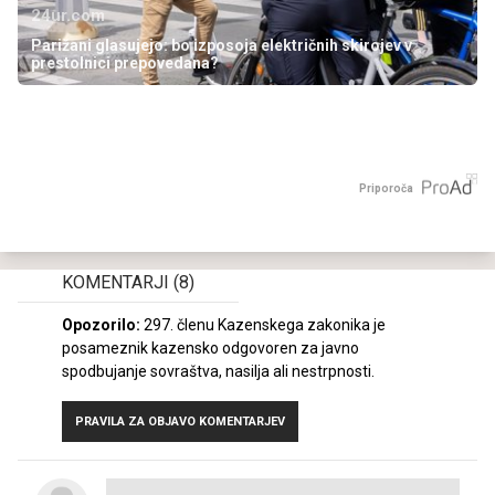
24ur.com
Parižani glasujejo: bo izposoja električnih skirojev v
prestolnici prepovedana?
Priporoča
KOMENTARJI
(8)
Opozorilo:
297. členu Kazenskega zakonika je
posameznik kazensko odgovoren za javno
spodbujanje sovraštva, nasilja ali nestrpnosti.
PRAVILA ZA OBJAVO KOMENTARJEV