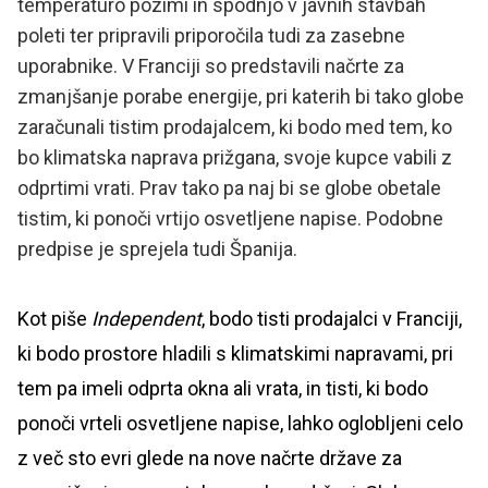
temperaturo pozimi in spodnjo v javnih stavbah
poleti ter pripravili priporočila tudi za zasebne
uporabnike. V Franciji so predstavili načrte za
zmanjšanje porabe energije, pri katerih bi tako globe
zaračunali tistim prodajalcem, ki bodo med tem, ko
bo klimatska naprava prižgana, svoje kupce vabili z
odprtimi vrati. Prav tako pa naj bi se globe obetale
tistim, ki ponoči vrtijo osvetljene napise. Podobne
predpise je sprejela tudi Španija.
Kot piše
Independent
, bodo tisti prodajalci v Franciji,
ki bodo prostore hladili s klimatskimi napravami, pri
tem pa imeli odprta okna ali vrata, in tisti, ki bodo
ponoči vrteli osvetljene napise, lahko oglobljeni celo
z več sto evri glede na nove načrte države za