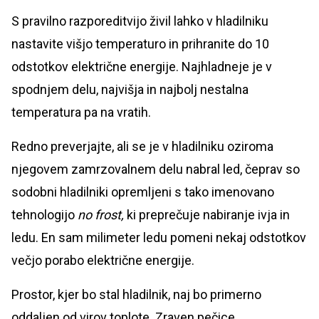
S pravilno razporeditvijo živil lahko v hladilniku
nastavite višjo temperaturo in prihranite do 10
odstotkov električne energije. Najhladneje je v
spodnjem delu, najvišja in najbolj nestalna
temperatura pa na vratih.
Redno preverjajte, ali se je v hladilniku oziroma
njegovem zamrzovalnem delu nabral led, čeprav so
sodobni hladilniki opremljeni s tako imenovano
tehnologijo
no frost,
ki preprečuje nabiranje ivja in
ledu. En sam milimeter ledu pomeni nekaj odstotkov
večjo porabo električne energije.
Prostor, kjer bo stal hladilnik, naj bo primerno
oddaljen od virov toplote. Zraven pečice,