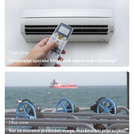
24ur.com
Omejevanje uporabe klimatskih naprav tudi v Sloveniji?
24ur.com
'Ker ne moremo predvideti vsega, moramo biti pripravljeni