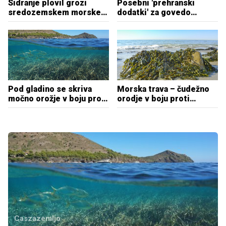
Sidranje plovil grozi
Posebni 'prehranski
sredozemskem morskem
dodatki' za govedo
'pragozdu'
rešitev za manj metana?
Pod gladino se skriva
Morska trava – čudežno
močno orožje v boju proti
orodje v boju proti
podnebni krizi
podnebnim
spremembam?
Caszazemljo