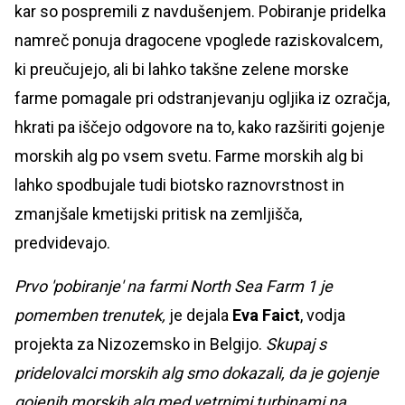
kar so pospremili z navdušenjem. Pobiranje pridelka
namreč ponuja dragocene vpoglede raziskovalcem,
ki preučujejo, ali bi lahko takšne zelene morske
farme pomagale pri odstranjevanju ogljika iz ozračja,
hkrati pa iščejo odgovore na to, kako razširiti gojenje
morskih alg po vsem svetu. Farme morskih alg bi
lahko spodbujale tudi biotsko raznovrstnost in
zmanjšale kmetijski pritisk na zemljišča,
predvidevajo.
Prvo 'pobiranje' na farmi North Sea Farm 1 je
pomemben trenutek,
je dejala
Eva Faict
, vodja
projekta za Nizozemsko in Belgijo.
Skupaj s
pridelovalci morskih alg smo dokazali, da je gojenje
gojenih morskih alg med vetrnimi turbinami na