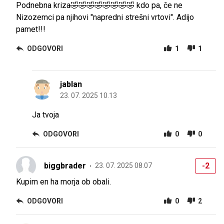
Podnebna kriza🤣🤣🤣🤣🤣🤣🤣🤣 kdo pa, če ne
Nizozemci pa njihovi "napredni strešni vrtovi". Adijo
pamet!!!
ODGOVORI
1
1
jablan
23. 07. 2025 10.13
Ja tvoja
ODGOVORI
0
0
biggbrader
-2
23. 07. 2025 08.07
Kupim en ha morja ob obali.
ODGOVORI
0
2