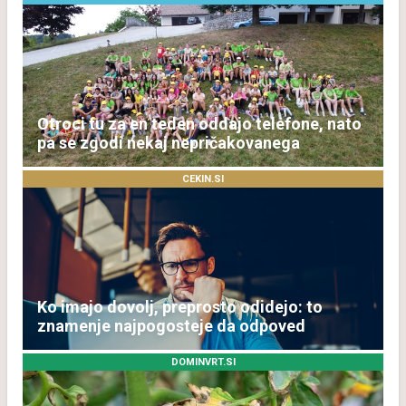
Otroci tu za en teden oddajo telefone, nato
pa se zgodi nekaj nepričakovanega
CEKIN.SI
Ko imajo dovolj, preprosto odidejo: to
znamenje najpogosteje da odpoved
DOMINVRT.SI