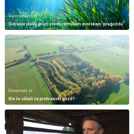
Caszazemljo
Sidranje plovil grozi sredozemskem morskem 'pragozdu'
Dominvrt.si
Ste že slišali za prehranski gozd?