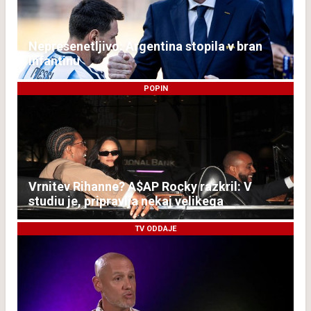
Nepresenetljivo: Argentina stopila v bran
Infantinu
POPIN
Vrnitev Rihanne? A$AP Rocky razkril: V
studiu je, pripravlja nekaj velikega
TV ODDAJE