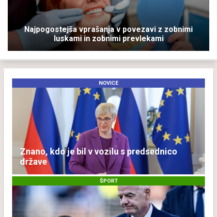
Najpogostejša vprašanja v povezavi z zobnimi
luskami in zobnimi prevlekami
NOVICE
Znano, kdo je bil v vozilu s predsednico
države
ŠPORT