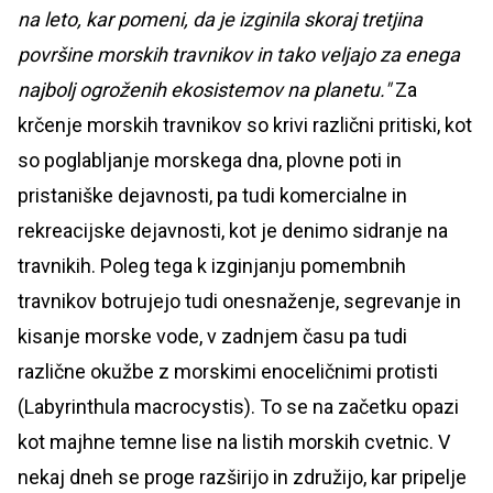
na leto, kar pomeni, da je izginila skoraj tretjina
površine morskih travnikov in tako veljajo za enega
najbolj ogroženih ekosistemov na planetu."
Za
krčenje morskih travnikov so krivi različni pritiski, kot
so poglabljanje morskega dna, plovne poti in
pristaniške dejavnosti, pa tudi komercialne in
rekreacijske dejavnosti, kot je denimo sidranje na
travnikih. Poleg tega k izginjanju pomembnih
travnikov botrujejo tudi onesnaženje, segrevanje in
kisanje morske vode, v zadnjem času pa tudi
različne okužbe z morskimi enoceličnimi protisti
(Labyrinthula macrocystis). To se na začetku opazi
kot majhne temne lise na listih morskih cvetnic. V
nekaj dneh se proge razširijo in združijo, kar pripelje