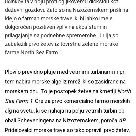
učinkovita v boju proti ogljikovemu dioksidu kot
deževni gozdovi. Zato so na Nizozemskem prišli na
idejo o farmah morske trave, ki bi lahko imele
dolgoročen pozitiven vpliv na ekosistem in
prilagajanje na podnebne spremembe. Julija so
zabeležili prvo žetev iz tovrstne zelene morske
farme North Sea Farm 1.
Plovilo previdno pluje med vetrnimi turbinami in pri
tem nabira morske alge iz mrež, ki so zasidrane na
morskem dnu. To je postopek žetve na kmetiji
North
Sea Farm 1
. Gre za prvo komercialno farmo morskih
alg na svetu, ki se nahaja na polju vetrnih turbin ob
obali Scheveningena na Nizozemskem, poroča
AP.
Pridelovalci morske trave so tako opravili prvo žetev,