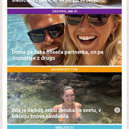
ZADOVOLJNA.SI
Doma ga čaka noseča partnerka, on pa
dopustuje z drugo
MOSKISVET.COM
Bila je najbolj seksi ženska na svetu, v
bikiniju znova navdušila
BIBALEZE.SI