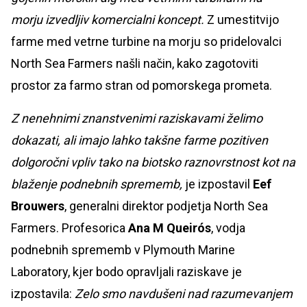
morju izvedljiv komercialni koncept.
Z umestitvijo
farme med vetrne turbine na morju so pridelovalci
North Sea Farmers našli način, kako zagotoviti
prostor za farmo stran od pomorskega prometa.
Z nenehnimi znanstvenimi raziskavami želimo
dokazati, ali imajo lahko takšne farme pozitiven
dolgoročni vpliv tako na biotsko raznovrstnost kot na
blaženje podnebnih sprememb,
je izpostavil
Eef
Brouwers
, generalni direktor podjetja North Sea
Farmers. Profesorica
Ana M Queirós
, vodja
podnebnih sprememb v Plymouth Marine
Laboratory, kjer bodo opravljali raziskave je
izpostavila:
Zelo smo navdušeni nad razumevanjem