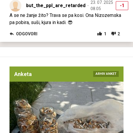
23. 07. 2025
but_the_ppl_are_retarded
-1
08.05
A se ne žanje žito? Trava se pa kosi. Ona Nizozemska
pa pobira, suši, kjura in kadi. 😎
ODGOVORI
1
2
Anketa
ARHIV ANKET