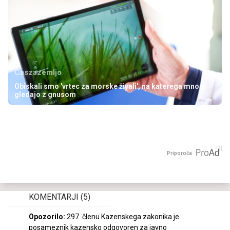
Caszazemljo
Obiskali smo 'vrtec za morske živali', na katerega mnogi
gledajo z gnusom
Priporoča
KOMENTARJI
(5)
Opozorilo:
297. členu Kazenskega zakonika je
posameznik kazensko odgovoren za javno