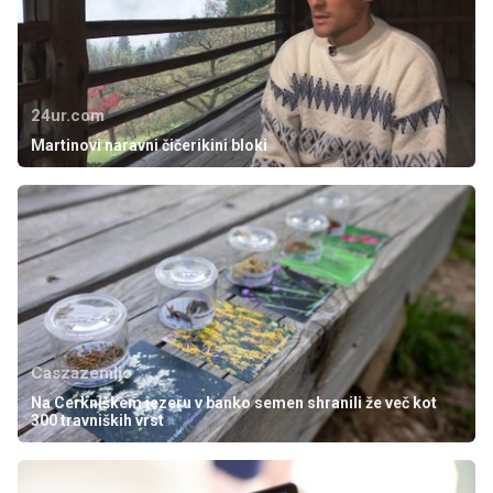
24ur.com
Martinovi naravni čičerikini bloki
Caszazemljo
Na Cerkniškem jezeru v banko semen shranili že več kot
300 travniških vrst