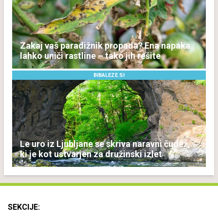
Zakaj vaš paradižnik propada? Ena napaka
lahko uniči rastline – tako jih rešite
BIBALEZE.SI
Le uro iz Ljubljane se skriva naravni čudež,
ki je kot ustvarjen za družinski izlet
SEKCIJE: