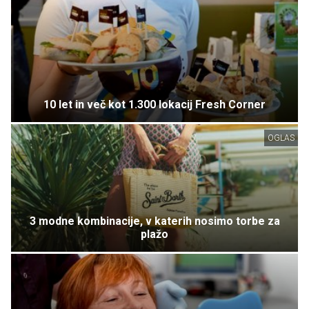
10 let in več kot 1.300 lokacij Fresh Corner
OGLAS
3 modne kombinacije, v katerih nosimo torbe za
plažo