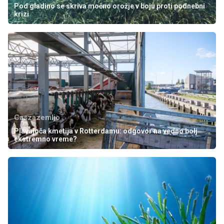
Pod gladino se skriva močno orožje v boju proti podnebni
krizi
Caszazemljo
Plavajoča kmetija v Rotterdamu: odgovor na vedno bolj
ekstremno vreme?