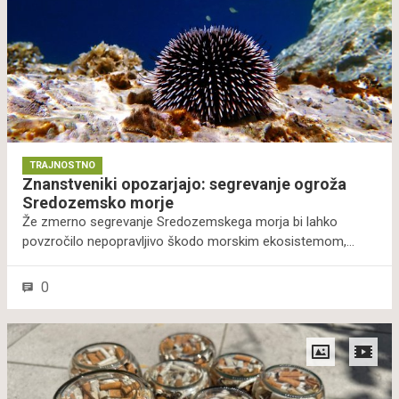
TRAJNOSTNO
Znanstveniki opozarjajo: segrevanje ogroža
Sredozemsko morje
Že zmerno segrevanje Sredozemskega morja bi lahko
povzročilo nepopravljivo škodo morskim ekosistemom,
opozarjajo znanstveniki. Grožnjo sredozemlju pa ne
predstavlja le višja temperatura temveč tudi druge posledice
0
globalnega segrevanja – zakisljevanje in dvig morske gladine.
Vse to predstavlja tveganje za biotsko raznovrstnost in ribje
populacije.