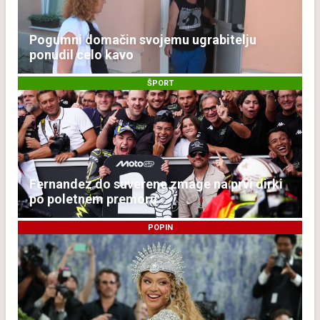
Pogumni domačin svojemu ugrabitelju
ponudil celo kavo
ŠPORT
Fernandez do suverene zmage na prvi dirki
po poletnem premoru
POPIN