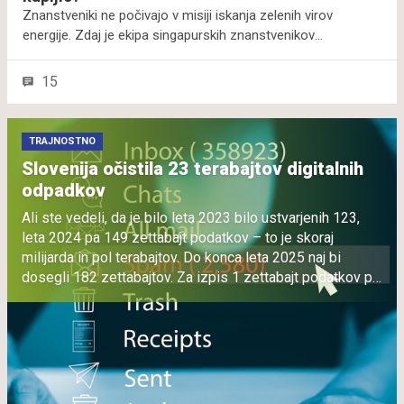
Znanstveniki ne počivajo v misiji iskanja zelenih virov
energije. Zdaj je ekipa singapurskih znanstvenikov
eksperimentirala z dežnimi kapljicami. In iz vodnih kapljic, ki
podobno kot dež padajo skozi cev, jim je uspelo ustvariti
15
energijo.
TRAJNOSTNO
Slovenija očistila 23 terabajtov digitalnih
odpadkov
Ali ste vedeli, da je bilo leta 2023 bilo ustvarjenih 123,
leta 2024 pa 149 zettabajt podatkov – to je skoraj
milijarda in pol terabajtov. Do konca leta 2025 naj bi
dosegli 182 zettabajtov. Za izpis 1 zettabajt podatkov pa
bi potrebovali 20 bilijonov dreves – to je šestkrat več, kot
jih je na Zemlji. Tako problematiko digitalnih podatkov
ponazarjajo Ekologi brez meja, ki jim je uspelo združiti
Slovenijo v digitalni čistilni akciji. Slovenija je v njej
očistila 23 terabajtov digitalnih odpadkov, so izračunali.