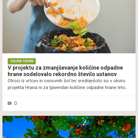
ZELENI TEDEN
V projektu za zmanjševanje količine odpadne
hrane sodelovalo rekordno število ustanov
Otroci iz vrtcev in osnovnih šol ter srednješolci so v okviru
projekta Hrana ni za tjavendan količine odpadne hrane letos
v povprečju zmanjšali za 30 odstotkov, najuspešnejši tudi za
85 odstotkov. V projektu, ki ga izvajata program Ekošola in
0
trgovsko podjetje Lidl Slovenija, sta sodelovali 302 ustanovi,
kar je največ doslej.