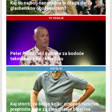
Kaj so najbolj nenavadna in draga darila
glasbenikov oboževalcem?
TV ODDAJE
Peter Poles delil nasvete za bodoče
tekmovalce kviza Na lovu
VIZITA.SI
Kaj storiti, če bolijo kolki: ortoped razkriva
preproste trike za zmanjšanje bolečine