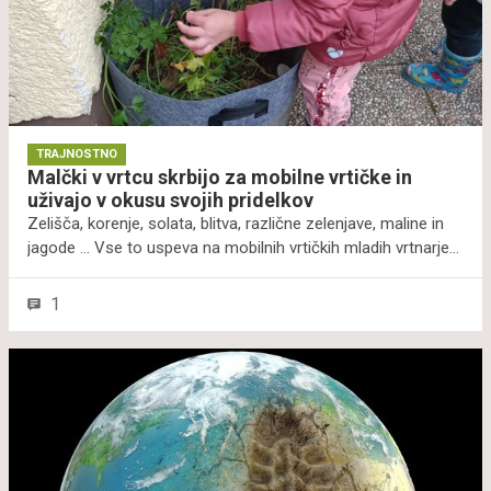
TRAJNOSTNO
Malčki v vrtcu skrbijo za mobilne vrtičke in
uživajo v okusu svojih pridelkov
Zelišča, korenje, solata, blitva, različne zelenjave, maline in
jagode ... Vse to uspeva na mobilnih vrtičkih mladih vrtnarjev.
Malčki iz vrtca Otona Župančiča Slovenska Bistrica so se že
pri rosnih letih navdušili nad vrtnarjenjem. Tako že obvladajo
1
osnove vrtnarjenja, prav tako pa so pridobili znanje o
različnih vrstah rastlin in njihovem razvoju. Projekt jih je tudi
učil skrbi za okolje in trajnostnega ravnanja z viri. Udeležba v
projektu pa je otroke spodbudila tudi, da se povežejo s
starimi starši, kar je okrepilo medgeneracijske vezi. Največ
pa je vreden nasmeh na njihovih obrazih, ko uživajo v
sadovih lastnega truda.