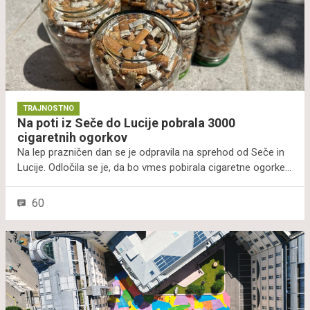
TRAJNOSTNO
Na poti iz Seče do Lucije pobrala 3000
cigaretnih ogorkov
Na lep prazničen dan se je odpravila na sprehod od Seče in
Lucije. Odločila se je, da bo vmes pobirala cigaretne ogorke.
In v dobrih dveh kilometrih je nabrala kar 3000 cigaretnih
ogorkov. Njena objava je sprožila številne odzive, sama pa
60
poudarja, da moramo ljudem najprej dati priložnost, da
razumejo, da ogorek, vržen v meteorni jašek, konča v morju
ali reki, in da je filter plastika, ki sprošča strupene snovi. V
morju se iz njih začnejo v okolje sproščati številne strupene
snovi, kot so nikotin, arzen, težke kovine. Poleg tega jih v
morju in na obalah živali, kot so ribe, ptice in želve, lahko
zamenjajo za hrano. Posledice so zanje lahko usodne.