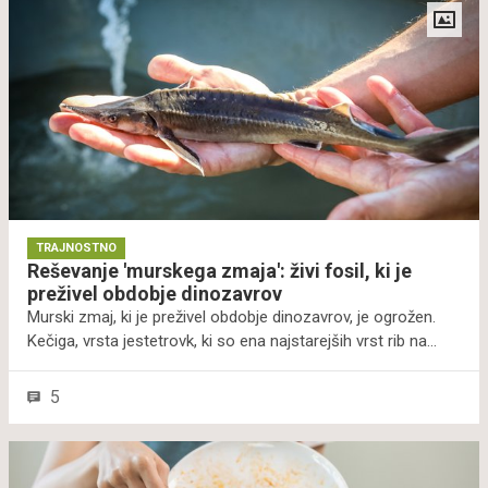
domače pridelane hrane. Obiralcu v zameno za pomoč
kmetu ostane desetina pridelka, ki ga je obral. Tako so
zadovoljni vsi. Obiralcem je pomembno tudi to, da spoznajo
pridelovalca in da se prepričajo, od kje je hrana, ki jo bodo
zaužili.
TRAJNOSTNO
Reševanje 'murskega zmaja': živi fosil, ki je
preživel obdobje dinozavrov
Murski zmaj, ki je preživel obdobje dinozavrov, je ogrožen.
Kečiga, vrsta jestetrovk, ki so ena najstarejših vrst rib na
svetu, ima zadnjo priložnost za obnovo populacije v reki
Muri. A ta živi fosil, zaenkrat še ne bo izumrl. Inštitut Revivo
5
je namreč šel v akcijo in ob obrežju reke Mure je stekla
gradnja valilnice, v reko pa so izpustili 5000 mladic, ki so že
zaplavale.