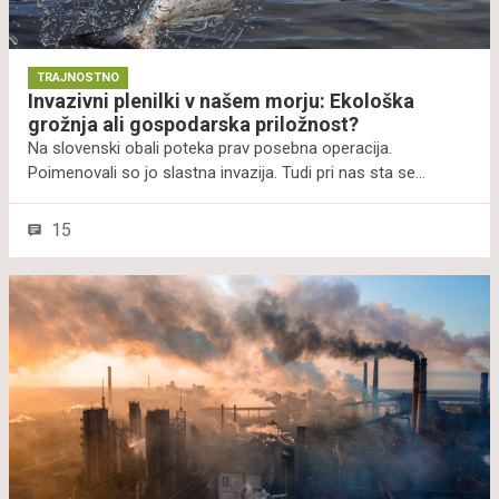
TRAJNOSTNO
Invazivni plenilki v našem morju: Ekološka
grožnja ali gospodarska priložnost?
Na slovenski obali poteka prav posebna operacija.
Poimenovali so jo slastna invazija. Tudi pri nas sta se
namreč začeli širiti požrešna modra rakovica in riba
skakavka. To je agresivna plenilska riba z močnimi zobmi. V
15
Sredozemlju napada predvsem manjše pelagične, vendar
tudi ostale ribe in lahko povzroča škodo v ribolovnih orodjih,
tako da pregrizne mreže, poškoduje ulov. Ti, kot se je
izkazalo v tujini, pomenita grožnjo nekaterim domačim
vrstam. A zoperstavili se jima bodo na prav poseben način.
Modra rakovica in skakavka bosta pristali v brodetu, na
krožnikih skupaj s fuži, v polpetih ...