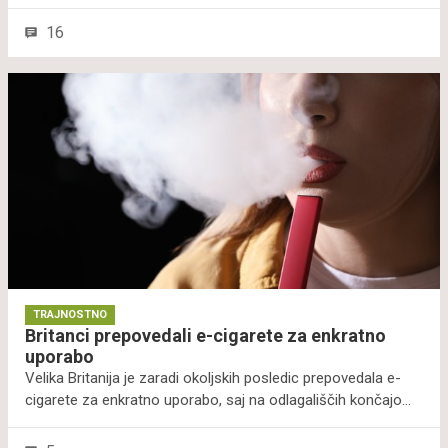
vprašanje okusa, temveč tudi ohranjanja morskih
ekosistemov. Naše odločitve glede vrste rib, ki jih uživamo,
16
imajo lahko pomembne posledice za zdravje morja in ribje
populacije. Preverite nekaj trajnostnih nasvetov, kako uživati
v okusu morja in hkrati pripomoči, da bodo v njem še dolgo
plavale ribe in ostali morski sadeži.
TRAJNOSTNO
Britanci prepovedali e-cigarete za enkratno
uporabo
Velika Britanija je zaradi okoljskih posledic prepovedala e-
cigarete za enkratno uporabo, saj na odlagališčih končajo
ogromne količine dragocenih kovin in povzročajo
onesnaževenje. Prepoved vključuje tako trgovine kot spletno