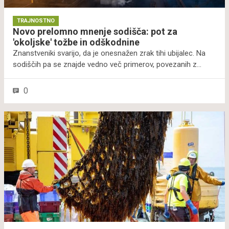
TRAJNOSTNO
Novo prelomno mnenje sodišča: pot za
'okoljske' tožbe in odškodnine
Znanstveniki svarijo, da je onesnažen zrak tihi ubijalec. Na
sodiščih pa se znajde vedno več primerov, povezanih z
okoljem in zdravjem. Prelomna odločitev Meddržavnega
sodišča v Haagu (ICJ) bi lahko odprla pot za nove primere in
0
bi lahko pomenila prelomnico v mednarodnem podnebnem
pravu. V precedenčnem mnenju so namreč zapisali, da je
"čisto, zdravo in trajnostno okolje" človekova pravica. Kršitve
mednarodnih obveznosti na področju boja proti podnebnim
spremembam pa predstavljajo protipravno ravnanje.