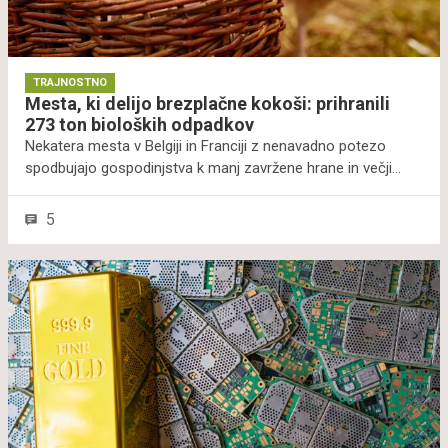
TRAJNOSTNO
Mesta, ki delijo brezplačne kokoši: prihranili
273 ton bioloških odpadkov
Nekatera mesta v Belgiji in Franciji z nenavadno potezo
spodbujajo gospodinjstva k manj zavržene hrane in večji
prehranski samooskrbi. Leta 2015 je v francoskem Colmarju
zaživela ideja, ki so jo prebivalci odtlej čisto posvojili. Mesto
5
prebivalcem podarja brezplačne kokoši, ki gospodinjstva
potem oskrbujejo s svežimi jajci. Seveda morajo ta
zagotoviti ustrezne pogoje za kokoši, mestne oblasti pa
imajo tudi posebne nadzornike, ki preverjajo, ali se pernatim
ljubljenkam dobro godi.