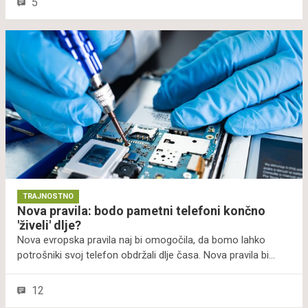
5
prodajo, s čimer želijo zmanjšati vpliv teh izdelkov na okolje
in zaščititi vodne vire.
TRAJNOSTNO
Nova pravila: bodo pametni telefoni končno
'živeli' dlje?
Nova evropska pravila naj bi omogočila, da bomo lahko
potrošniki svoj telefon obdržali dlje časa. Nova pravila bi
prinesla tudi okoljske koristi in manj elektronskih odpadkov.
Ob tem, da bodo pametni telefoni in tablice imeli daljšo
12
življenjsko dobo baterije in jih bo mogoče lažje razstaviti za