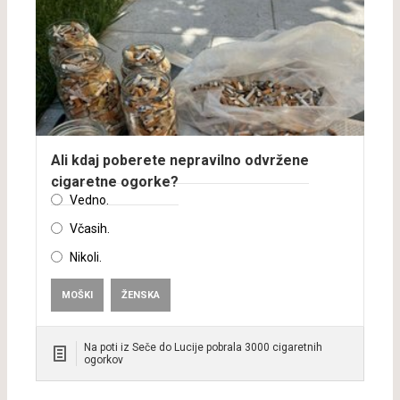
Ali kdaj poberete nepravilno odvržene
cigaretne ogorke?
Vedno.
Včasih.
Nikoli.
MOŠKI
ŽENSKA
Na poti iz Seče do Lucije pobrala 3000 cigaretnih
ogorkov