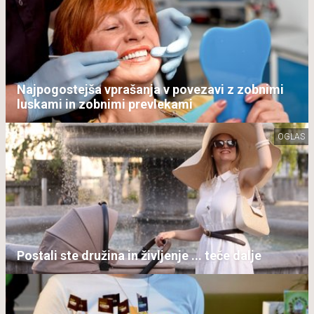
Najpogostejša vprašanja v povezavi z zobnimi
luskami in zobnimi prevlekami
OGLAS
Postali ste družina in življenje ... teče dalje