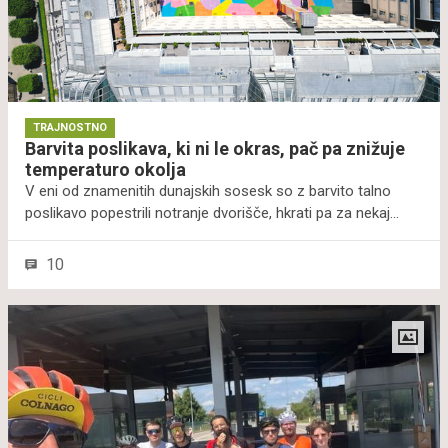
TRAJNOSTNO
Barvita poslikava, ki ni le okras, pač pa znižuje
temperaturo okolja
V eni od znamenitih dunajskih sosesk so z barvito talno
poslikavo popestrili notranje dvorišče, hkrati pa za nekaj
stopinj Celzija znižali temperaturo pri tleh. Poslikava je
namreč izdelana z inovativnimi premazi, ki odbijajo sončne
10
žarke in s tem znižujejo temperaturo okolja.