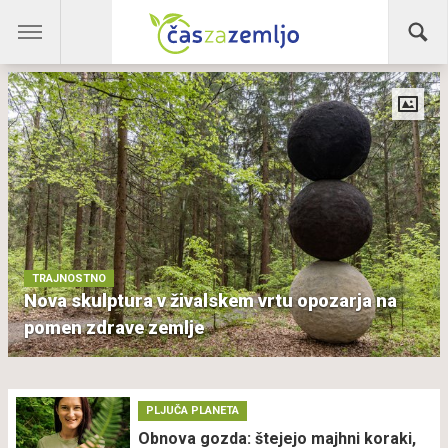
TRAJNOSTNO
Nova skulptura v živalskem vrtu opozarja na
pomen zdrave zemlje
PLJUČA PLANETA
Obnova gozda: štejejo majhni koraki,