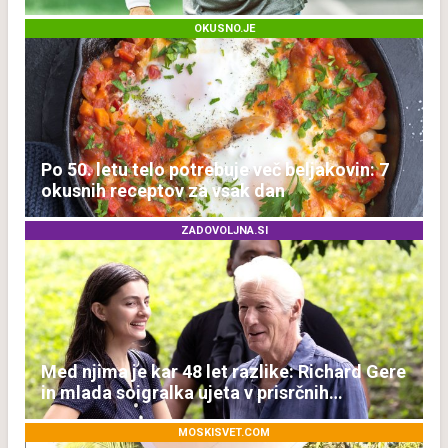
OKUSNO.JE
Po 50. letu telo potrebuje več beljakovin: 7
okusnih receptov za vsak dan
ZADOVOLJNA.SI
Med njima je kar 48 let razlike: Richard Gere
in mlada soigralka ujeta v prisrčnih
trenutkih
MOSKISVET.COM