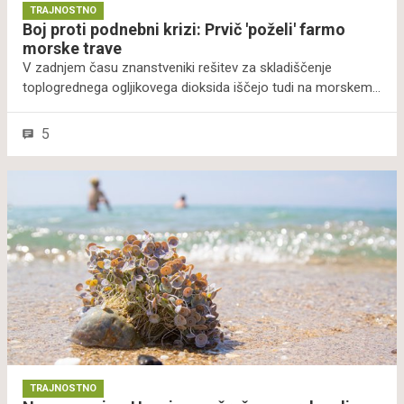
TRAJNOSTNO
Boj proti podnebni krizi: Prvič 'poželi' farmo
morske trave
V zadnjem času znanstveniki rešitev za skladiščenje
toplogrednega ogljikovega dioksida iščejo tudi na morskem
dnu, morska trava je namreč celo bolj učinkovita v boju proti
ogljikovemu dioksidu kot deževni gozdovi. Zato so na
5
Nizozemskem prišli na idejo o farmah morske trave, ki bi
lahko imele dolgoročen pozitiven vpliv na ekosistem in
prilagajanje na podnebne spremembe. Julija so zabeležili
prvo žetev iz tovrstne zelene morske farme North Sea Farm
1.
TRAJNOSTNO