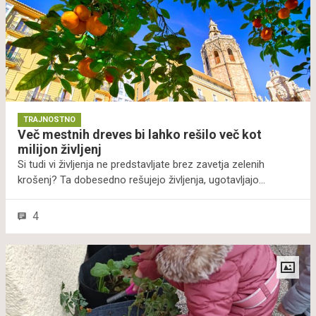
TRAJNOSTNO
Več mestnih dreves bi lahko rešilo več kot
milijon življenj
Si tudi vi življenja ne predstavljate brez zavetja zelenih
krošenj? Ta dobesedno rešujejo življenja, ugotavljajo
znanstveniki. Raziskava kaže, da bi lahko več mestnih dreves
v dveh desetletjih rešilo kar 1,1 milijona življenj po svetu.
4