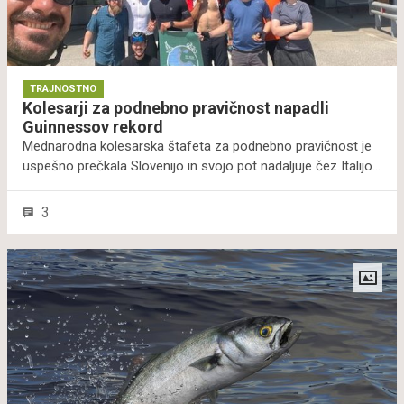
TRAJNOSTNO
Kolesarji za podnebno pravičnost napadli
Guinnessov rekord
Mednarodna kolesarska štafeta za podnebno pravičnost je
uspešno prečkala Slovenijo in svojo pot nadaljuje čez Italijo
in naprej do zaključka v Braziliji. Zaradi dolžine poti ter števila
udeležencev je to tudi uraden poskus za Guinnessovo knjigo
3
rekordov.