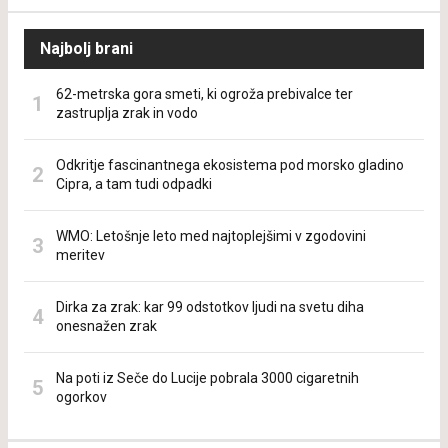
Najbolj brani
62-metrska gora smeti, ki ogroža prebivalce ter
zastruplja zrak in vodo
Odkritje fascinantnega ekosistema pod morsko gladino
Cipra, a tam tudi odpadki
WMO: Letošnje leto med najtoplejšimi v zgodovini
meritev
Dirka za zrak: kar 99 odstotkov ljudi na svetu diha
onesnažen zrak
Na poti iz Seče do Lucije pobrala 3000 cigaretnih
ogorkov