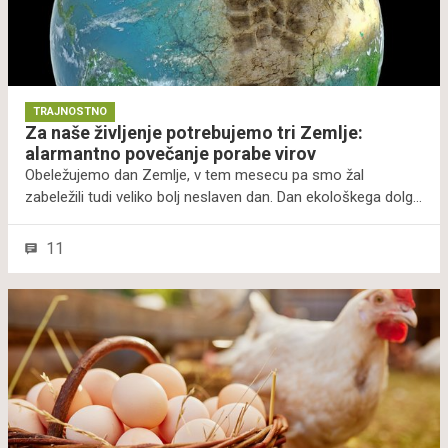
TRAJNOSTNO
Za naše življenje potrebujemo tri Zemlje:
alarmantno povečanje porabe virov
Obeležujemo dan Zemlje, v tem mesecu pa smo žal
zabeležili tudi veliko bolj neslaven dan. Dan ekološkega dolga
Slovenije, ki smo ga letos obeležili že 8. aprila, pomeni, da
smo na ta dan porabili že vse naravne vire in ekosistemske
11
storitve, ki jih Zemlja lahko obnovi v enem letu. Od tega
trenutka naprej prebivalci Slovenije živimo v ekološkem
dolgu, kar ima resne posledice za našo prihodnost. Zbrali
smo nekaj nasvetov, kako lahko z vsakdanjimi dejanji
znižamo svoj ekološki odtis in živimo bolj trajnostno.