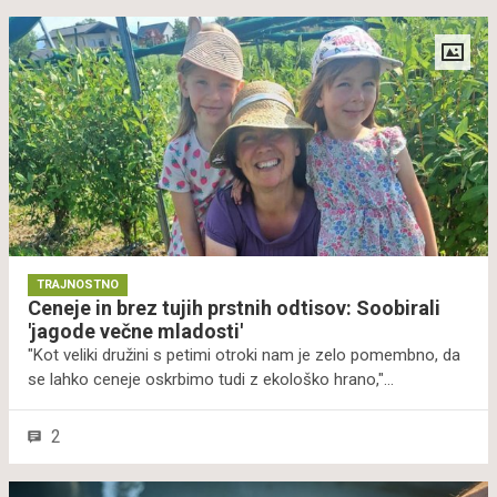
popravilo, bodo potrošnikom najmanj sedem let po nakupu
dostopna navodila za popravilo in rezervni deli. Prav tako bo
moral vsak proizvajalec zagotoviti nadgradnje programske
opreme in operacijskega sistema za vsaj pet let, so novosti
strnili v Zvezi potrošnikov Slovenije.
TRAJNOSTNO
Ceneje in brez tujih prstnih odtisov: Soobirali
'jagode večne mladosti'
"Kot veliki družini s petimi otroki nam je zelo pomembno, da
se lahko ceneje oskrbimo tudi z ekološko hrano,"
pripoveduje Mateja. S svojima hčerkama se je zato udeležila
soobiranja sibirskih borovnic v Savinjski dolini.
2
Sooskrbovalnica Desetinka združuje kmete, ki potrebujejo
pomoč pri obiranju, in obiralce, ki si želijo ugodneje do