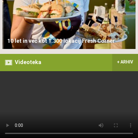
10 let in več kot 1.300 lokacij Fresh Corner
Videoteka
+ ARHIV
Kam z vašim rabljenim IKEA pohištvom?
Predvajaj
Loaded
: