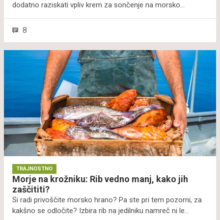
dodatno raziskati vpliv krem za sončenje na morsko
življenje. Kemična zaščita za našo kožo ima lahko namreč
visoko okoljsko ceno. Kemične spojine oziroma filtri, ki
8
blokirajo UV-žarke, lahko, kot kažejo prve ugotovitve,
povzročijo beljenje koral in zmanjšanje plodnosti rib, so
ugotovili raziskovalci.
TRAJNOSTNO
Morje na krožniku: Rib vedno manj, kako jih
zaščititi?
Si radi privoščite morsko hrano? Pa ste pri tem pozorni, za
kakšno se odločite? Izbira rib na jedilniku namreč ni le