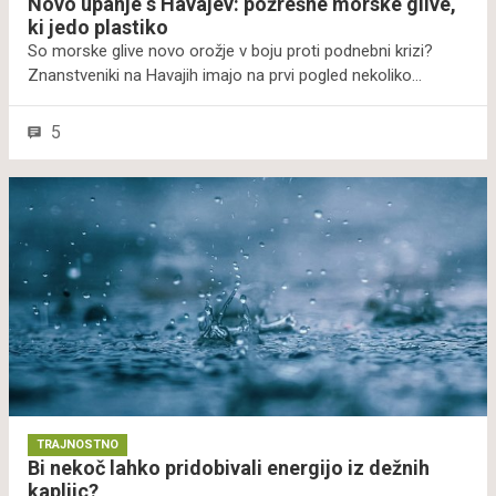
Novo upanje s Havajev: požrešne morske glive,
ki jedo plastiko
So morske glive novo orožje v boju proti podnebni krizi?
Znanstveniki na Havajih imajo na prvi pogled nekoliko
nenavadno rešitev za boj v plastični krizi. Vrsto morskih gliv
trenirajo, da bi razvile apetit za oceansko plastiko. In, kot
5
kažejo prvi rezultati, imajo raziskovalci dober razlog za
optimizem.
TRAJNOSTNO
Bi nekoč lahko pridobivali energijo iz dežnih
kapljic?