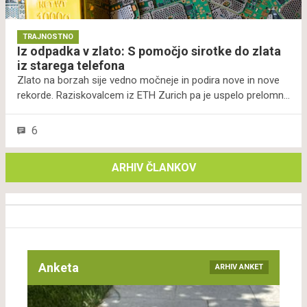
TRAJNOSTNO
Iz odpadka v zlato: S pomočjo sirotke do zlata
iz starega telefona
Zlato na borzah sije vedno močneje in podira nove in nove
rekorde. Raziskovalcem iz ETH Zurich pa je uspelo prelomno
odkritje. Ugotovili so, kako pridobiti to plemenito kovino iz
elektronskih odpadkov na zeleni način. Njihova zelo
6
trajnostna nova metoda temelji na posebnem
beljakovinskem spužvastem materialu, ki ga pridobivajo – ne
ARHIV ČLANKOV
boste verjeli – iz sirotke.
Anketa
ARHIV ANKET