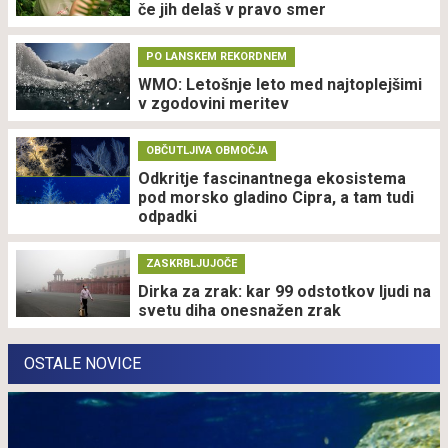
če jih delaš v pravo smer
PO LANSKEM REKORDNEM
WMO: Letošnje leto med najtoplejšimi
v zgodovini meritev
OBČUTLJIVA OBMOČJA
Odkritje fascinantnega ekosistema
pod morsko gladino Cipra, a tam tudi
odpadki
ZASKRBLJUJOČE
Dirka za zrak: kar 99 odstotkov ljudi na
svetu diha onesnažen zrak
OSTALE NOVICE