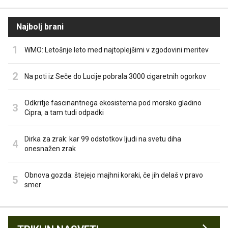
Najbolj brani
WMO: Letošnje leto med najtoplejšimi v zgodovini meritev
Na poti iz Seče do Lucije pobrala 3000 cigaretnih ogorkov
Odkritje fascinantnega ekosistema pod morsko gladino
Cipra, a tam tudi odpadki
Dirka za zrak: kar 99 odstotkov ljudi na svetu diha
onesnažen zrak
Obnova gozda: štejejo majhni koraki, če jih delaš v pravo
smer