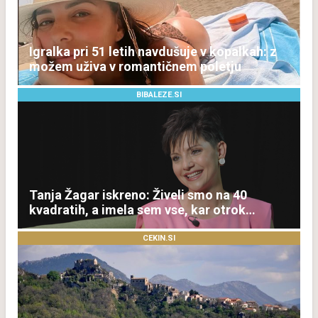
Igralka pri 51 letih navdušuje v kopalkah: z
možem uživa v romantičnem poletju
BIBALEZE.SI
Tanja Žagar iskreno: Živeli smo na 40
kvadratih, a imela sem vse, kar otrok
potrebuje
CEKIN.SI