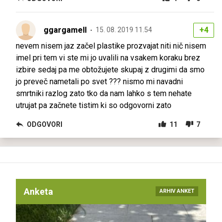
ggargamell
+4
15. 08. 2019 11.54
nevem nisem jaz začel plastike prozvajat niti nič nisem
imel pri tem vi ste mi jo uvalili na vsakem koraku brez
izbire sedaj pa me obtožujete skupaj z drugimi da smo
jo preveč nametali po svet ??? nismo mi navadni
smrtniki razlog zato tko da nam lahko s tem nehate
utrujat pa začnete tistim ki so odgovorni zato
ODGOVORI
11
7
Anketa
ARHIV ANKET