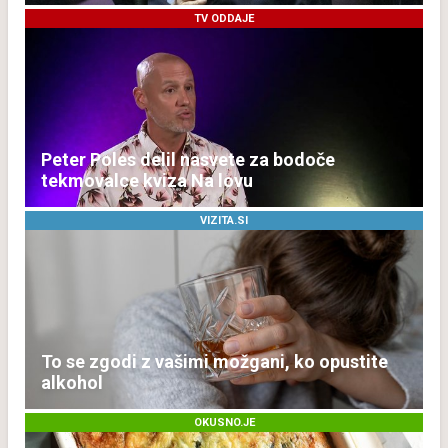
TV ODDAJE
Peter Poles delil nasvete za bodoče
tekmovalce kviza Na lovu
VIZITA.SI
To se zgodi z vašimi možgani, ko opustite
alkohol
OKUSNO.JE