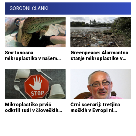
SORODNI ČLANKI
Smrtonosna
Greenpeace: Alarmantno
mikroplastika v našem
stanje mikroplastike v
morju: morski psi z rakom
britanskih rekah
in poginuli mladiči
delfinov
Mikroplastiko prvič
Črni scenarij: tretjina
odkrili tudi v človeških
moških v Evropi ni
izločkih
reproduktivno sposobnih