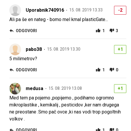
Uporabnik740916
-2
15. 08. 2019 13.33
Ali pa še en nateg - bomo mel kmal plasticGate...
ODGOVORI
1
3
pabo38
+1
15. 08. 2019 13.30
5 milimetrov?
ODGOVORI
1
0
medusa
+1
15. 08. 2019 13.08
Med tem pa pojemo ,popijemo , podihamo ogromno
mikroplastike , kemikalij , pesticidov ,ker nam drugega
ne preostane .Smo pač ovce ,ki nas vodi trop pogoltnih
volkov .
ODGOVORI
1
0