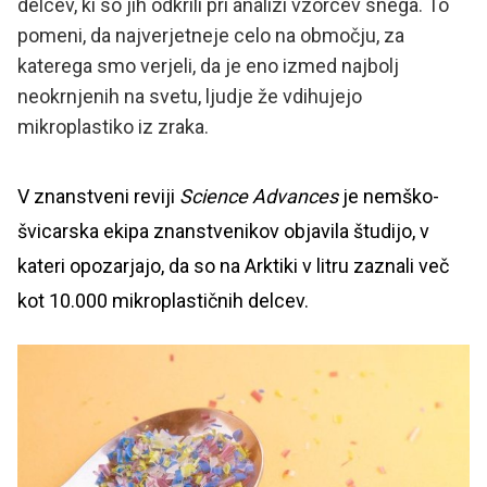
delcev, ki so jih odkrili pri analizi vzorcev snega. To
pomeni, da najverjetneje celo na območju, za
katerega smo verjeli, da je eno izmed najbolj
neokrnjenih na svetu, ljudje že vdihujejo
mikroplastiko iz zraka.
V znanstveni reviji
Science Advances
je nemško-
švicarska ekipa znanstvenikov objavila študijo, v
kateri opozarjajo, da so na Arktiki v litru zaznali več
kot 10.000 mikroplastičnih delcev.