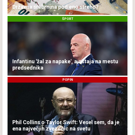
Državna srebrnina pod eno streho?
ŠPORT
Infantinu 'žal za napake', a ostaja na mestu
predsednika
POPIN
Phil Collins o Taylor Swift: Vesel sem, da je
ena največjih zvezdnic na svetu