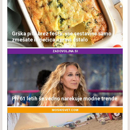
Grška pita brez testa: vse sestavine samo
zmešate in pečica opravi ostalo
ZADOVOLJNA.SI
Pri 61 letih še vedno narekuje modne trende
MOSKISVET.COM