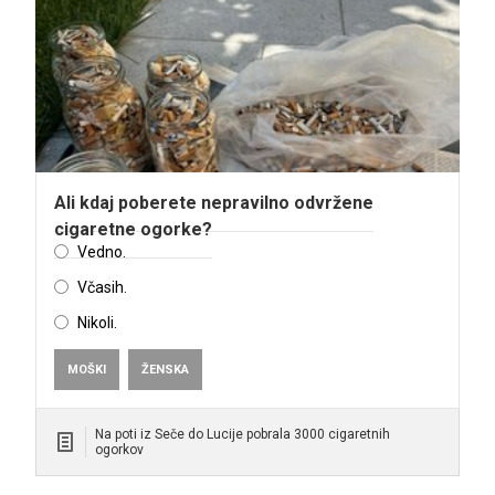
Ali kdaj poberete nepravilno odvržene
cigaretne ogorke?
Vedno.
Včasih.
Nikoli.
MOŠKI
ŽENSKA
Na poti iz Seče do Lucije pobrala 3000 cigaretnih
ogorkov