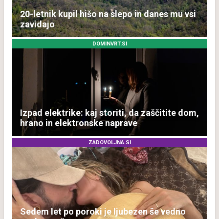
20-letnik kupil hišo na slepo in danes mu vsi
zavidajo
DOMINVRT.SI
Izpad elektrike: kaj storiti, da zaščitite dom,
hrano in elektronske naprave
ZADOVOLJNA.SI
Sedem let po poroki je ljubezen še vedno