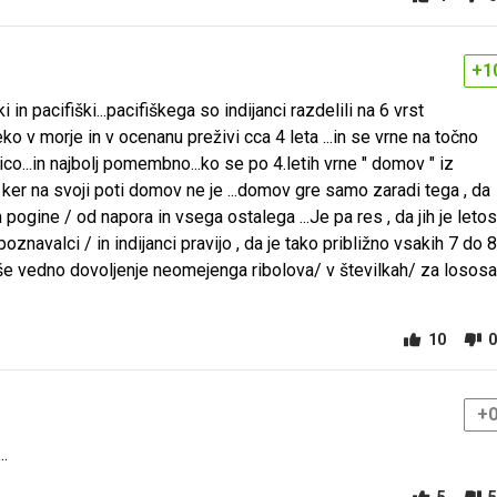
+1
ki in pacifiški...pacifiškega so indijanci razdelili na 6 vrst
eko v morje in v ocenanu preživi cca 4 leta ...in se vrne na točno
ribico...in najbolj pomembno...ko se po 4.letih vrne " domov " iz
ker na svoji poti domov ne je ...domov gre samo zaradi tega , da
pogine / od napora in vsega ostalega ...Je pa res , da jih je letos
oznavalci / in indijanci pravijo , da je tako približno vsakih 7 do 8
ajo še vedno dovoljenje neomejenga ribolova/ v številkah/ za lososa
10
0
+
..