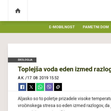
E-MOBILNOST
PAMETNI DOM
EKOLOGIJA
Toplejša voda eden izmed razlog
A.K.
/
17. 08. 2019 15.52
Aljasko so to poletje prizadele visoke temperat
vročinskega stresa so eden izmed razlogov, da 