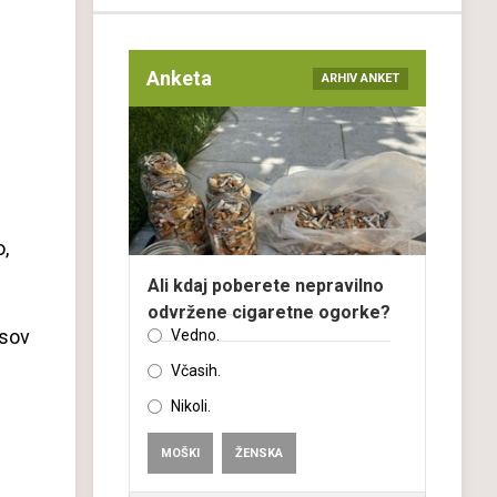
Anketa
ARHIV ANKET
o,
Ali kdaj poberete nepravilno
odvržene cigaretne ogorke?
osov
Vedno.
Včasih.
Nikoli.
MOŠKI
ŽENSKA