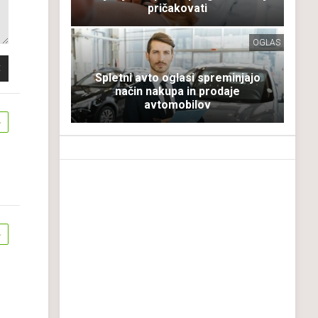
pričakovati
OGLAS
Spletni avto oglasi spreminjajo
način nakupa in prodaje
avtomobilov
4
4