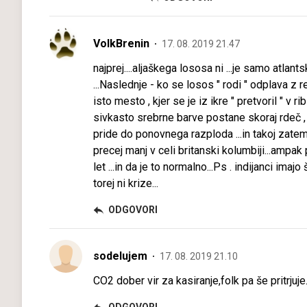
VolkBrenin
17. 08. 2019 21.47
najprej....aljaškega lososa ni ...je samo atlants
...Naslednje - ko se losos " rodi " odplava z r
isto mesto , kjer se je iz ikre " pretvoril " v 
sivkasto srebrne barve postane skoraj rdeč , 
pride do ponovnega razploda ...in takoj zatem 
precej manj v celi britanski kolumbiji...ampak p
let ...in da je to normalno...Ps . indijanci im
torej ni krize...
ODGOVORI
sodelujem
17. 08. 2019 21.10
CO2 dober vir za kasiranje,folk pa še pritrjuje.