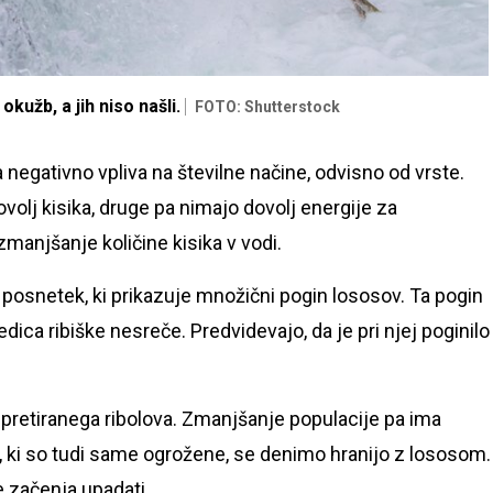
okužb, a jih niso našli.
FOTO: Shutterstock
negativno vpliva na številne načine, odvisno od vrste.
volj kisika, druge pa nimajo dovolj energije za
manjšanje količine kisika v vodi.
i posnetek, ki prikazuje množični pogin lososov. Ta pogin
edica ribiške nesreče. Predvidevajo, da je pri njej poginil
 pretiranega ribolova. Zmanjšanje populacije pa ima
ke, ki so tudi same ogrožene, se denimo hranijo z lososom
e začenja upadati.