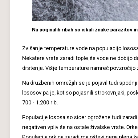
Na poginulih ribah so iskali znake parazitov in 
Zvišanje temperature vode na populacijo lososa 
Nekatere vrste zaradi toplejše vode ne dobijo do
drstenje. Višje temperature namreč povzročijo z
Na družbenih omrežjih se je pojavil tudi spodnj
lososov pa je, kot so pojasnili strokovnjaki, posl
700 - 1.200 rib.
Populacije lososa so sicer ogrožene tudi zaradi
negativen vpliv še na ostale živalske vrste. Or
Populacija ork pa zaradi maloštevilnega plena ž