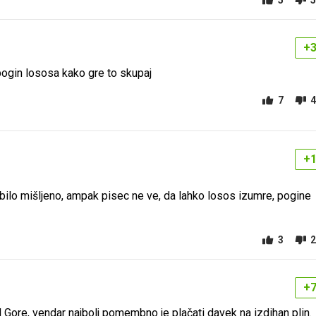
5
5
+
pogin lososa kako gre to skupaj
7
4
+
e bilo mišljeno, ampak pisec ne ve, da lahko losos izumre, pogine
3
2
+
l Gore, vendar najbolj pomembno je plačati davek na izdihan plin.