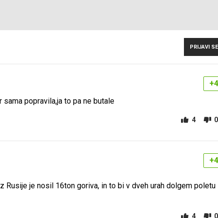
PRIJAVI SE
+
 sama popravila,ja to pa ne butale
4
0
+
 Rusije je nosil 16ton goriva, in to bi v dveh urah dolgem poletu
4
0