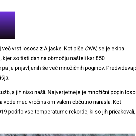
 več vrst lososa z Aljaske. Kot piše
CNN
, se je ekipa
kjer so tisti dan na območju našteli kar 850
pa je prijavljenih še več množičnih poginov. Predvidevaj
išja.
kužb, a jih niso našli. Najverjetneje je množični pogin los
ra vode med vročinskim valom občutno narasla. Kot
2019 podrlo vse temperaturne rekorde, ki so jih pričakovali,