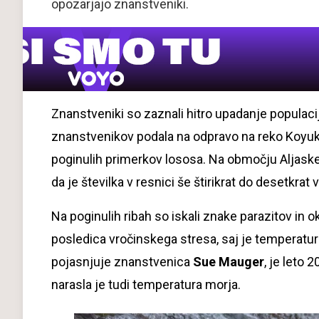
opozarjajo znanstveniki.
Znanstveniki so zaznali hitro upadanje populacij
znanstvenikov podala na odpravo na reko Koyuk, 
poginulih primerkov lososa. Na območju Aljaske 
da je številka v resnici še štirikrat do desetkrat v
Na poginulih ribah so iskali znake parazitov in o
posledica vročinskega stresa, saj je temperatu
pojasnjuje znanstvenica
Sue Mauger
, je leto 
narasla je tudi temperatura morja.