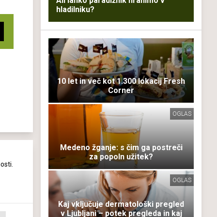
Ali lahko paradižnik hranimo v
hladilniku?
10 let in več kot 1.300 lokacij Fresh
Corner
OGLAS
Medeno žganje: s čim ga postreči
za popoln užitek?
osti.
OGLAS
Kaj vključuje dermatološki pregled
v Ljubljani – potek pregleda in kaj