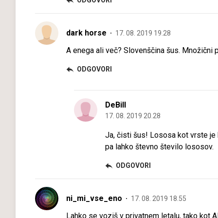
ODGOVORI
dark horse
17. 08. 2019 19.28
A enega ali več? Slovenščina šus. Množični 
ODGOVORI
DeBill
17. 08. 2019 20.28
Ja, čisti šus! Lososa kot vrste j
pa lahko števno število lososov.
ODGOVORI
ni_mi_vse_eno
17. 08. 2019 18.55
Lahko se voziš v privatnem letalu, tako kot A