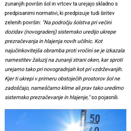
zunanjih površin šol in vrtcev ta urejajo skladno s
predpisanimi normativi, ki predpisuje tudi širitev
zelenih površin:
"Na področju šolstva pri večini
dozidav (novogradenj) sistemsko uredi
j
o ukrepe
prezračevanja in hlajenja novih učilnic. Kot
najučinkovitejša obramba proti vročini se je izkazala
namestitev žaluzij na zunanji strani oken, kar sproti
urejamo tako pri novogradnjah kot pri vzdrževanjih.
Kjer ti ukrepi v primeru obstoječih prostorov šol ne
zadoščajo, nameščamo klime ali prav tako uredimo
sistemsko prezračevanje in hlajenje,"
so pojasnili.