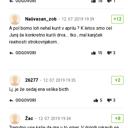
ODGOVORI
16
1
Našvasan_zob
+12
12. 07. 2019 19.39
A pol bomo loh nehal kurit v aprilu ? K letos smo cel
Junij še konkretno kurili drva.... tko , mal kanjček
realnosti strokovnjakom...
ODGOVORI
15
3
26277
+2
12. 07. 2019 19.35
Lj...je že sedaj ena velika bicth.
ODGOVORI
5
3
Žac
+8
12. 07. 2019 19.34
Trenutno vse kaže da gre v to smer. V dolgih rokavih se