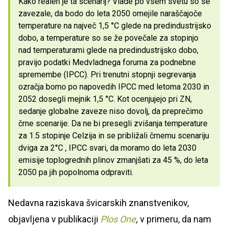
Kako realen je ta scenarij? Vlade po vsem svetu so se
zavezale, da bodo do leta 2050 omejile naraščajoče
temperature na največ 1,5 °C glede na predindustrijsko
dobo, a temperature so se že povečale za stopinjo
nad temperaturami glede na predindustrijsko dobo,
pravijo podatki Medvladnega foruma za podnebne
spremembe (IPCC). Pri trenutni stopnji segrevanja
ozračja bomo po napovedih IPCC med letoma 2030 in
2052 dosegli mejnik 1,5 °C. Kot ocenjujejo pri ZN,
sedanje globalne zaveze niso dovolj, da preprečimo
črne scenarije. Da ne bi presegli zvišanja temperature
za 1.5 stopinje Celzija in se približali črnemu scenariju
dviga za 2°C , IPCC svari, da moramo do leta 2030
emisije toplogrednih plinov zmanjšati za 45 %, do leta
2050 pa jih popolnoma odpraviti.
Nedavna raziskava švicarskih znanstvenikov,
objavljena v publikaciji
Plos One
,
v primeru, da nam