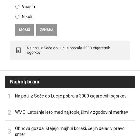
Včasih.
Nikoli.
MOŠKI
ŽENSKA
Na poti iz Seče do Lucije pobrala 3000 cigaretnih
ogorkov
Najbolj brani
Na poti iz Seče do Lucije pobrala 3000 cigaretnih ogorkov
WMO: Letošnje leto med najtoplejšimi v zgodovini meritev
Obnova gozda: štejejo majhni koraki, če jih delaš v pravo
smer