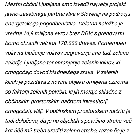
Mestni občini Ljubljana smo izvedli največji projekt
javno-zasebnega partnerstva v Sloveniji na področju
energetskega pogodbeništva. Celotna naložba je
vredna 14,9 milijona evrov brez DDV; s prenovami
bomo ohranili več kot 170.000 dreves. Pomemben
vpliv na blaženje vplivov segrevanja ima tudi zeleno
zaledje Ljubljane ter ohranjanje zelenih klinov, ki
omogočajo dovod hladnejšega zraka. V zelenih
klinih je pozidava z novimi objekti omejena oziroma
so faktorji zelenih površin, ki jih morajo skladno z
občinskim prostorskim načrtom investitorji
omogočati, višji. V občinskem prostorskem načrtu je
tudi določeno, da je na objektih s površino strehe več
kot 600 m
2
treba urediti zeleno streho, razen če je z