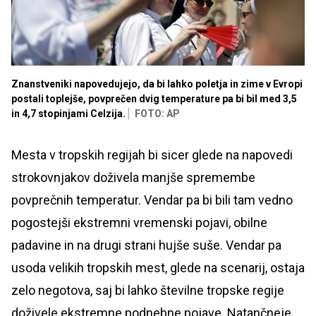
Znanstveniki napovedujejo, da bi lahko poletja in zime v Evropi
postali toplejše, povprečen dvig temperature pa bi bil med 3,5
in 4,7 stopinjami Celzija.
FOTO: AP
Mesta v tropskih regijah bi sicer glede na napovedi
strokovnjakov doživela manjše spremembe
povprečnih temperatur. Vendar pa bi bili tam vedno
pogostejši ekstremni vremenski pojavi, obilne
padavine in na drugi strani hujše suše. Vendar pa
usoda velikih tropskih mest, glede na scenarij, ostaja
zelo negotova, saj bi lahko številne tropske regije
doživele ekstremne podnebne pojave. Natančneje,