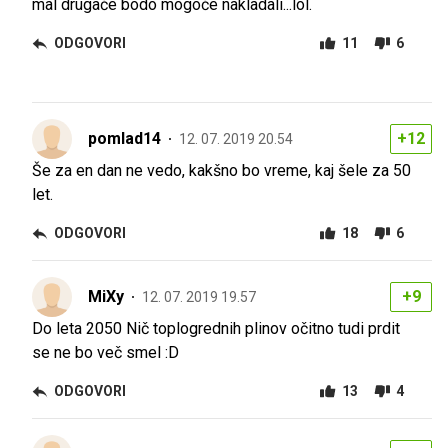
mal drugače bodo mogoče nakladali...lol.
ODGOVORI
11
6
pomlad14
+12
12. 07. 2019 20.54
Še za en dan ne vedo, kakšno bo vreme, kaj šele za 50
let.
ODGOVORI
18
6
MiXy
+9
12. 07. 2019 19.57
Do leta 2050 Nič toplogrednih plinov očitno tudi prdit
se ne bo več smel :D
ODGOVORI
13
4