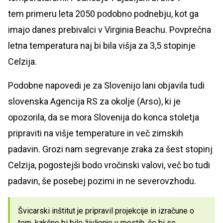
tem primeru leta 2050 podobno podnebju, kot ga
imajo danes prebivalci v Virginia Beachu. Povprečna
letna temperatura naj bi bila višja za 3,5 stopinje
Celzija.
Podobne napovedi je za Slovenijo lani objavila tudi
slovenska Agencija RS za okolje (Arso), ki je
opozorila, da se mora Slovenija do konca stoletja
pripraviti na višje temperature in več zimskih
padavin. Grozi nam segrevanje zraka za šest stopinj
Celzija, pogostejši bodo vročinski valovi, več bo tudi
padavin, še posebej pozimi in ne severovzhodu.
Švicarski inštitut je pripravil projekcije in izračune o
tem, kakšno bi bilo življenje v mestih, če bi se