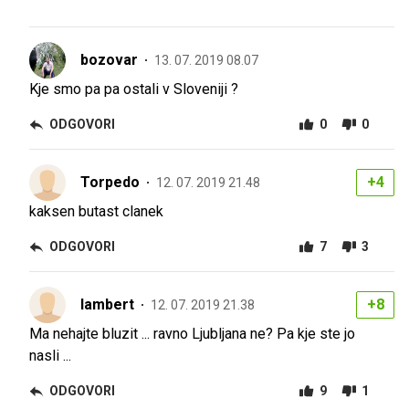
bozovar
13. 07. 2019 08.07
Kje smo pa pa ostali v Sloveniji ?
ODGOVORI
0
0
Torpedo
+4
12. 07. 2019 21.48
kaksen butast clanek
ODGOVORI
7
3
lambert
+8
12. 07. 2019 21.38
Ma nehajte bluzit ... ravno Ljubljana ne? Pa kje ste jo
nasli ...
ODGOVORI
9
1