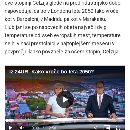
dve stopinji Celzija glede na predindustrijsko dobo,
napoveduje, da bo v Londonu leta 2050 tako vroče
kot v Barceloni, v Madridu pa kot v Marakešu.
Ljubljani se po napovedih obeta največji dvig
temperature od vseh evropskih mest, temperature
se bi v naši prestolnici v najtoplejšem mesecu v
povprečju lahko povzpele za osem stopinj Celzija.
Iz 24UR: Kako vroče bo leta 2050?
Predvajaj
Loaded
:
5.82%
Current
0:00
/
Duration
2:50
Predvajaj
Tiho
Slika
Celoza