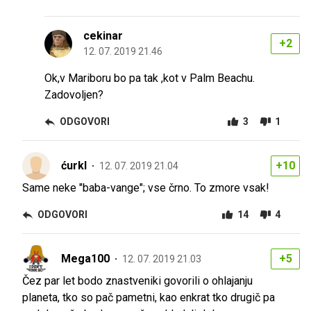
cekinar
+2
12. 07. 2019 21.46
Ok,v Mariboru bo pa tak ,kot v Palm Beachu.
Zadovoljen?
ODGOVORI
3
1
ćurkl
+10
12. 07. 2019 21.04
Same neke "baba-vange"; vse črno. To zmore vsak!
ODGOVORI
14
4
Mega100
+5
12. 07. 2019 21.03
Čez par let bodo znastveniki govorili o ohlajanju
planeta, tko so pač pametni, kao enkrat tko drugič pa