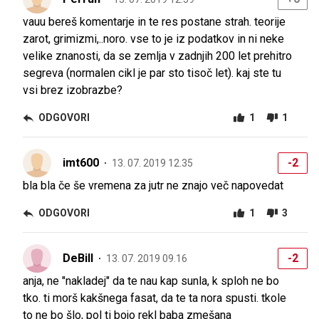
vauu bereš komentarje in te res postane strah. teorije
zarot, grimizmi,..noro. vse to je iz podatkov in ni neke
velike znanosti, da se zemlja v zadnjih 200 let prehitro
segreva (normalen cikl je par sto tisoč let). kaj ste tu
vsi brez izobrazbe?
ODGOVORI
1
1
imt600
-2
13. 07. 2019 12.35
bla bla če še vremena za jutr ne znajo več napovedat
ODGOVORI
1
3
DeBill
-2
13. 07. 2019 09.16
anja, ne "nakladej" da te nau kap sunla, k sploh ne bo
tko. ti morš kakšnega fasat, da te ta nora spusti. tkole
to ne bo šlo, pol ti bojo rekl baba zmešana