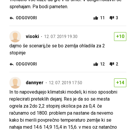
sprehajam. Pa bodi pameten.
ODGOVORI
11
3
visoki
+10
12. 07. 2019 19.30
dajmo še scenarij,če se bo zemlja ohladila za 2
stopinje
ODGOVORI
12
2
dannyer
+14
12. 07. 2019 17.50
In to napovedujejo klimatski modeli, ki niso sposobni
replecirati preteklih dejanj. Res je da so se mesta
ogrela za 2do 2,2 stopinj okolica pa za 0,4. če
računamo od 1800. problem pa nastane da nevemo
kako bi merili povprečno temperaturo zemlje ki se
nahaja med 14.6 14,9 15,4 in 15,6. v mes oz natančno