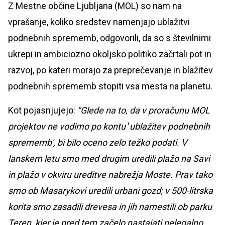
Z Mestne občine Ljubljana (MOL) so nam na
vprašanje, koliko sredstev namenjajo ublažitvi
podnebnih sprememb, odgovorili, da so s številnimi
ukrepi in ambiciozno okoljsko politiko začrtali pot in
razvoj, po kateri morajo za preprečevanje in blažitev
podnebnih sprememb stopiti vsa mesta na planetu.
Kot pojasnjujejo:
"Glede na to, da v proračunu MOL
projektov ne vodimo po kontu
'
ublažitev podnebnih
sprememb', bi bilo oceno zelo težko podati. V
lanskem letu smo med drugim uredili plažo na Savi
in plažo v okviru ureditve nabrežja Moste. Prav tako
smo ob Masarykovi uredili urbani gozd; v 500-litrska
korita smo zasadili drevesa in jih namestili ob parku
Teren, kjer je pred tem začelo nastajati nelegalno