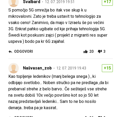
Svalbard
+17
12. 07. 2019 19.51
S pomočjo 5G omrežja bo itak vse skup k u
mikrovalovni. Zato je treba ustavit to tehnologijo za
vsako ceno! Zanimivo, da majo v Izraelu še po večini
3G. Enkrat pahko ugibate od kje prihaja tehnologija 5G.
Šwedi kot poskusni zajci ( projekt z migranti res super
uspeva ) bodo pa kr 6G zajahal.
ODGOVORI
20
3
Našvasan_zob
+15
12. 07. 2019 19.43
Kao topljenje ledenikov (manj belega snega ) , ki
odbijajo svetlobo... Noben stručko pa ne predlaga ,da bi
prebarval strehe z belo barvo.. Če sešteješ vse strehe
na svetu dobiš 10x večjo površino kot so jo 50 let
nazaj predstavljali ledeniki... Sam to ne bo nosilo
denarja...treba pa je kasirat..