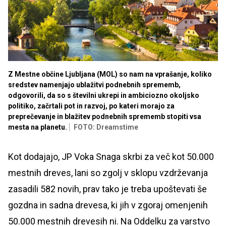
Z Mestne občine Ljubljana (MOL) so nam na vprašanje, koliko
sredstev namenjajo ublažitvi podnebnih sprememb,
odgovorili, da so s številni ukrepi in ambiciozno okoljsko
politiko, začrtali pot in razvoj, po kateri morajo za
preprečevanje in blažitev podnebnih sprememb stopiti vsa
mesta na planetu.
FOTO: Dreamstime
Kot dodajajo, JP Voka Snaga skrbi za več kot 50.000
mestnih dreves, lani so zgolj v sklopu vzdrževanja
zasadili 582 novih, prav tako je treba upoštevati še
gozdna in sadna drevesa, ki jih v zgoraj omenjenih
50.000 mestnih drevesih ni. Na Oddelku za varstvo