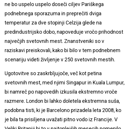
ne bo uspelo uspelo doseči ciljev Pariškega
podnebnega sporazuma in preprečiti dviga
temperatur za dve stopinji Celzija glede na
predindustrijsko dobo, napoveduje vročo prihodnost
največjih svetovnih mest. Znanstveniki so v
raziskavi preiskovali, kako bi bilo v tem podnebnem
scenariju videti življenje v 250 svetovnih mestih.
Ugotovitve so zaskrbljujoče, več kot petina
svetovnih mest, med njimi Singapur in Kuala Lumpur,
bi namreč po napovedih izkusila ekstremno vroče
razmere. London bi lahko doletela ekstremna suša,
podobna tisti, ki je Barcelono prizadela leta 2008, ko
je bila ta prisiljena uvažati pitno vodo iz Francije. V
Veliki Britaniji bi to v najtoplejših mesecih pomenilo