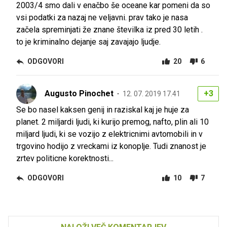
2003/4 smo dali v enačbo še oceane kar pomeni da so
vsi podatki za nazaj ne veljavni. prav tako je nasa
začela spreminjati že znane številka iz pred 30 letih .
to je kriminalno dejanje saj zavajajo ljudje.
ODGOVORI
20
6
Augusto Pinochet
+3
12. 07. 2019 17.41
Se bo nasel kaksen genij in raziskal kaj je huje za
planet. 2 miljardi ljudi, ki kurijo premog, nafto, plin ali 10
miljard ljudi, ki se vozijo z elektricnimi avtomobili in v
trgovino hodijo z vreckami iz konoplje. Tudi znanost je
zrtev politicne korektnosti...
ODGOVORI
10
7