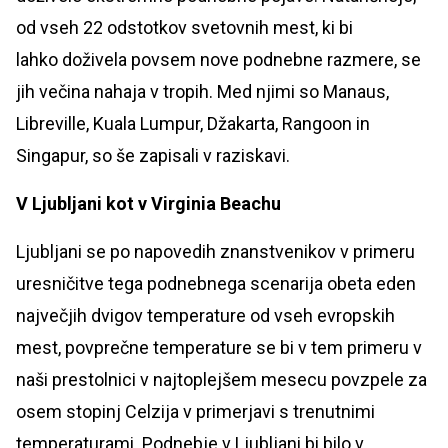
od vseh 22 odstotkov svetovnih mest, ki bi
lahko doživela povsem nove podnebne razmere, se
jih večina nahaja v tropih. Med njimi so Manaus,
Libreville, Kuala Lumpur, Džakarta, Rangoon in
Singapur, so še zapisali v raziskavi.
V Ljubljani kot v Virginia Beachu
Ljubljani se po napovedih znanstvenikov v primeru
uresničitve tega podnebnega scenarija obeta eden
največjih dvigov temperature od vseh evropskih
mest, povprečne temperature se bi v tem primeru v
naši prestolnici v najtoplejšem mesecu povzpele za
osem stopinj Celzija v primerjavi s trenutnimi
temperaturami. Podnebje v Ljubljani bi bilo v