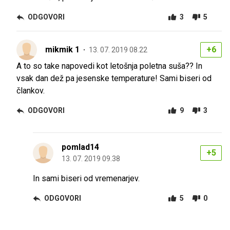
ODGOVORI
3
5
mikmik 1
+6
13. 07. 2019 08.22
A to so take napovedi kot letošnja poletna suša?? In
vsak dan dež pa jesenske temperature! Sami biseri od
člankov.
ODGOVORI
9
3
pomlad14
+5
13. 07. 2019 09.38
In sami biseri od vremenarjev.
ODGOVORI
5
0