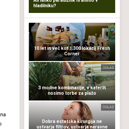
Ali lahko paradižnik hranimo v
hladilniku?
10 let in več kot 1.300 lokacij Fresh
Corner
OGLAS
3 modne kombinacije, v katerih
nosimo torbe za plažo
OGLAS
 na
Dobra estetska kirurgija ne
o
ustvarja filtrov, ustvarja naravne