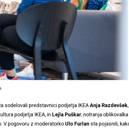
a
ta sodelovali predstavnici podjetja IKEA
Anja
Razdevšek
,
ultura podjetja IKEA, in
Lejla Puškar
, notranja oblikovalka
jo. V pogovoru z moderatorko
Ulo Furlan
sta pojasnili, kak