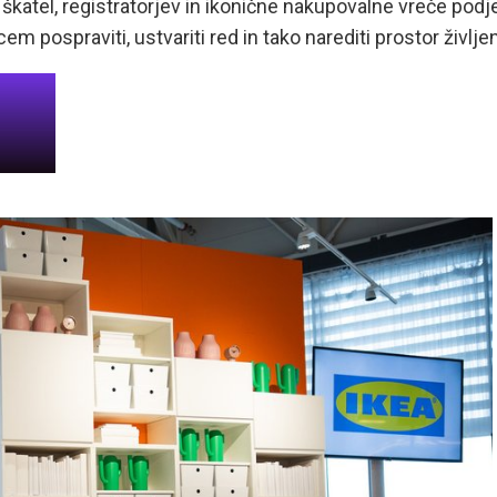
 škatel, registratorjev in ikonične nakupovalne vreče podj
 pospraviti, ustvariti red in tako narediti prostor življen