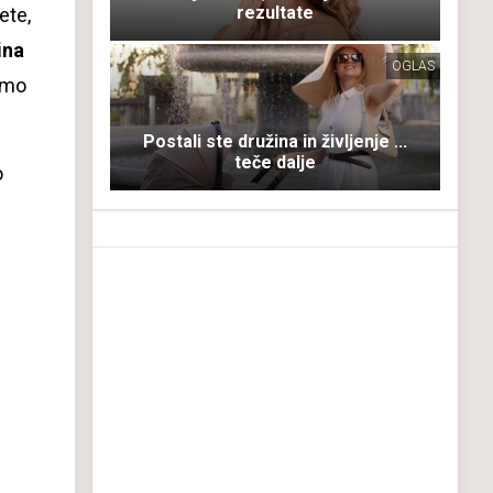
rezultate
ete,
ina
OGLAS
ramo
Postali ste družina in življenje ...
teče dalje
o