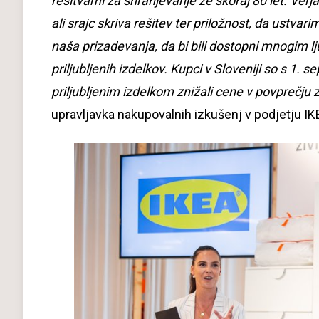
rešitvami za shranjevanje že skoraj 80 let. Ve
ali srajc skriva rešitev ter priložnost, da ustvar
naša prizadevanja, da bi bili dostopni mnogim 
priljubljenih izdelkov. Kupci v Sloveniji so s 1.
priljubljenim izdelkom znižali cene v povprečju 
upravljavka nakupovalnih izkušenj v podjetju IK