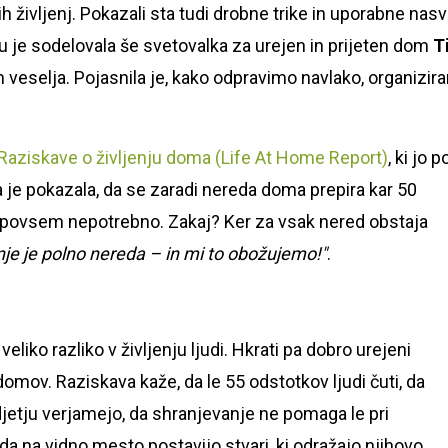
ivljenj. Pokazali sta tudi drobne trike in uporabne nasv
u je sodelovala še svetovalka za urejen in prijeten dom
T
om veselja. Pojasnila je, kako odpravimo navlako, organizi
Raziskave o življenju doma (Life At Home Report)
, ki jo p
 je pokazala, da se zaradi nereda doma prepira kar 50
to povsem nepotrebno. Zakaj? Ker za vsak nered obstaja
enje je polno nereda – in mi to obožujemo!"
.
liko razliko v življenju ljudi. Hkrati pa dobro urejeni
omov. Raziskava kaže, da le 55 odstotkov ljudi čuti, da
jetju verjamejo, da shranjevanje ne pomaga le pri
a na vidno mesto postavijo stvari, ki odražajo njihovo