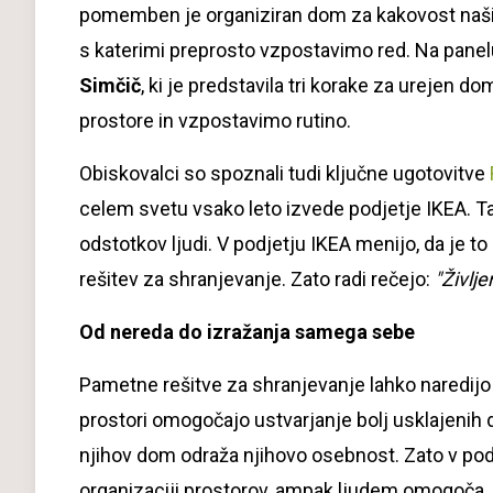
pomemben je organiziran dom za kakovost naših ž
s katerimi preprosto vzpostavimo red. Na panel
Simčič
, ki je predstavila tri korake za urejen d
prostore in vzpostavimo rutino.
Obiskovalci so spoznali tudi ključne ugotovitve
celem svetu vsako leto izvede podjetje IKEA. Ta
odstotkov ljudi. V podjetju IKEA menijo, da je 
rešitev za shranjevanje. Zato radi rečejo:
"Življ
Od nereda do izražanja samega sebe
Pametne rešitve za shranjevanje lahko naredijo ve
prostori omogočajo ustvarjanje bolj usklajenih d
njihov dom odraža njihovo osebnost. Zato v pod
organizaciji prostorov, ampak ljudem omogoča, d