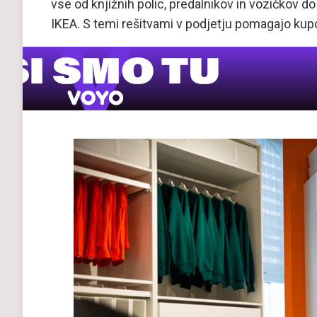
vse od knjižnih polic, predalnikov in vozičkov do
IKEA. S temi rešitvami v podjetju pomagajo kupcem