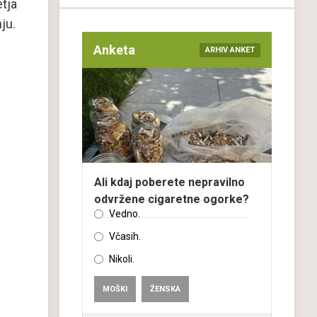
etja
ju.
Anketa
ARHIV ANKET
Ali kdaj poberete nepravilno
odvržene cigaretne ogorke?
Vedno.
Včasih.
Nikoli.
MOŠKI
ŽENSKA