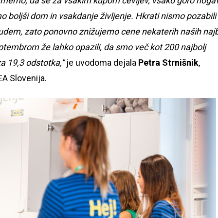
rjamemo, da se za vsakim kupom čevljev, vsako goro noga
imo boljši dom in vsakdanje življenje. Hkrati nismo pozabili
ljudem, zato ponovno znižujemo cene nekaterih naših najb
 septembrom že lahko opazili, da smo več kot 200 najbolj
za 19,3 odstotka,"
je uvodoma dejala
Petra Strnišnik
,
EA Slovenija.