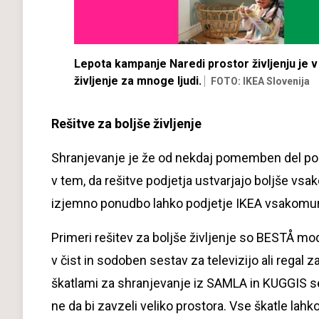
Lepota kampanje Naredi prostor življenju je v
življenje za mnoge ljudi.
FOTO: IKEA Slovenija
Rešitve za boljše življenje
Shranjevanje je že od nekdaj pomemben del pon
v tem, da rešitve podjetja ustvarjajo boljše vsa
izjemno ponudbo lahko podjetje IKEA vsakomur
Primeri rešitev za boljše življenje so BESTÅ modu
v čist in sodoben sestav za televizijo ali regal
škatlami za shranjevanje iz SAMLA in KUGGIS serij
ne da bi zavzeli veliko prostora. Vse škatle lah