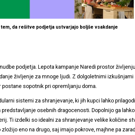
 tem, da rešitve podjetja ustvarjajo boljše vsakdanje
udbe podjetja. Lepota kampanje Naredi prostor življenju
kdanje življenje za mnoge ljudi. Z dolgoletnimi izkušnjami 
 postane sopotnik pri opremljanju doma.
larni sistemi za shranjevanje, ki jih kupci lahko prilagod
 za predstavljanje osebnih dragocenosti. Dopolnijo ga lahko
. Ti izdelki so idealni za shranjevanje velike količine stv
ko zložijo eno na drugo, saj imajo pokrove, majhne pa zarad