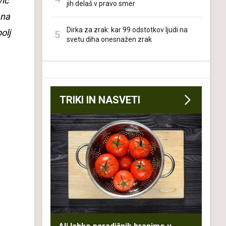
vic
jih delaš v pravo smer
 na
Dirka za zrak: kar 99 odstotkov ljudi na
olj
svetu diha onesnažen zrak
TRIKI IN NASVETI