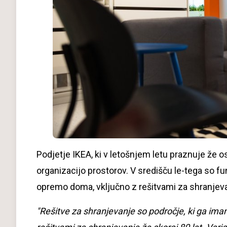
Podjetje IKEA, ki v letošnjem letu praznuje že o
organizacijo prostorov. V središču le-tega so fu
opremo doma, vključno z rešitvami za shranjev
"Rešitve za shranjevanje so področje, ki ga ima