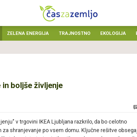
ZELENA ENERGIJA
TRAJNOSTNO
EKOLOGIJA
n boljše življenje
enju" v trgovini IKEA Ljubljana razkrilo, da bo celotno
om za shranjevanje po vsem domu. Ključne rešitve obsega