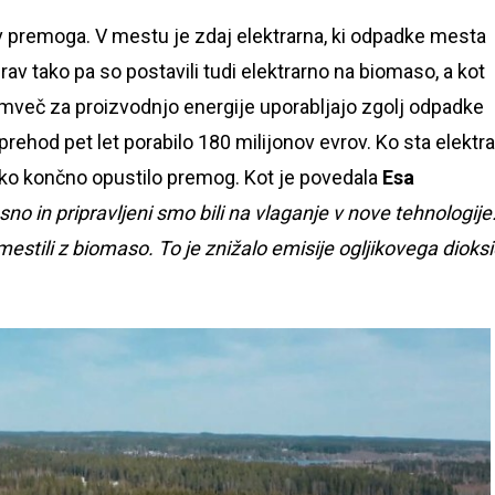
 premoga. V mestu je zdaj elektrarna, ki odpadke mesta
rav tako pa so postavili tudi elektrarno na biomaso, a kot
emveč za proizvodnjo energije uporabljajo zgolj odpadke
rehod pet let porabilo 180 milijonov evrov. Ko sta elektra
hko končno opustilo premog. Kot je povedala
Esa
sno in pripravljeni smo bili na vlaganje v nove tehnologije
estili z biomaso. To je znižalo emisije ogljikovega dioks