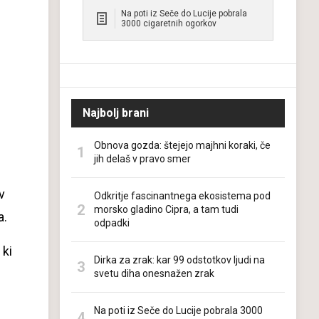
Na poti iz Seče do Lucije pobrala
3000 cigaretnih ogorkov
Najbolj brani
zaslonski
n
Obnova gozda: štejejo majhni koraki, če
jih delaš v pravo smer
v
Odkritje fascinantnega ekosistema pod
morsko gladino Cipra, a tam tudi
a.
odpadki
 ki
Dirka za zrak: kar 99 odstotkov ljudi na
svetu diha onesnažen zrak
Na poti iz Seče do Lucije pobrala 3000