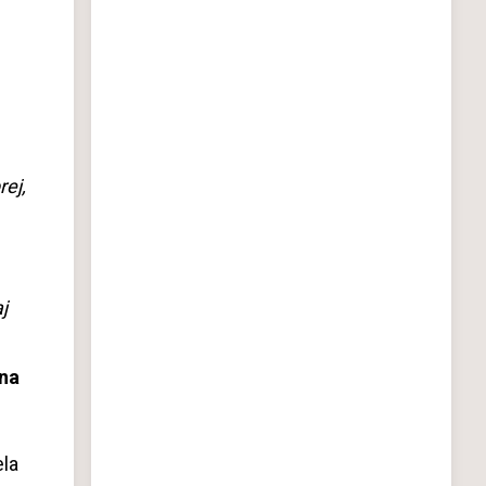
rej,
j
na
ela