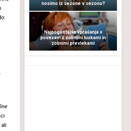
nosimo iz sezone v sezono?
o
do:
Najpogostejša vprašanja v
povezavi z zobnimi luskami in
zobnimi prevlekami
o
line
nci
 ali