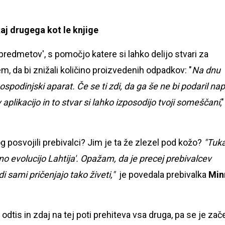
kaj drugega kot le knjige
a predmetov', s pomočjo katere si lahko delijo stvari za
em, da bi znižali količino proizvedenih odpadkov: "
Na dnu
spodinjski aparat. Če se ti zdi, da ga še ne bi podaril nap
aplikacijo in to stvar si lahko izposodijo tvoji someščani
,"
og posvojili prebivalci? Jim je ta že zlezel pod kožo?
"Tuka
no evolucijo Lahtija'. Opažam, da je precej prebivalcev
di sami pričenjajo tako živeti,"
je povedala prebivalka
Min
odtis in zdaj na tej poti prehiteva vsa druga, pa se je zač