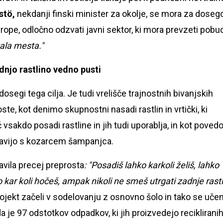
istö,
nekdanji finski minister za okolje, se mora za doseg
ope, odločno odzvati javni sektor, ki mora prevzeti pobu
tala mesta."
adnjo rastlino vedno pusti
osegi tega cilja. Je tudi vrelišče trajnostnih bivanjskih
ste, kot denimo skupnostni nasadi rastlin in vrtički, ki
sakdo posadi rastline in jih tudi uporablja, in kot poved
slavijo s kozarcem šampanjca.
ravila precej preprosta
: "Posadiš lahko karkoli želiš, lahko
kar koli hočeš, ampak nikoli ne smeš utrgati zadnje rast
rojekt začeli v sodelovanju z osnovno šolo in tako se uče
, da je 97 odstotkov odpadkov, ki jih proizvedejo recikliranih