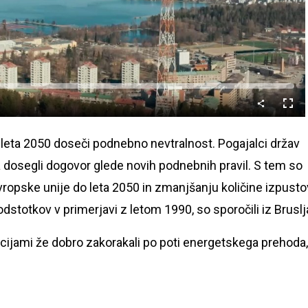
Predvajaj
Celo
nači
o leta 2050 doseči podnebno nevtralnost. Pogajalci držav
 dosegli dogovor glede novih podnebnih pravil. S tem so
Evropske unije do leta 2050 in zmanjšanju količine izpusto
dstotkov v primerjavi z letom 1990, so sporočili iz Bruslj
icijami že dobro zakorakali po poti energetskega prehoda,