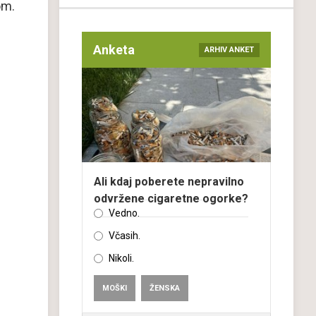
om.
Anketa
ARHIV ANKET
Ali kdaj poberete nepravilno
odvržene cigaretne ogorke?
Vedno.
Včasih.
Nikoli.
MOŠKI
ŽENSKA