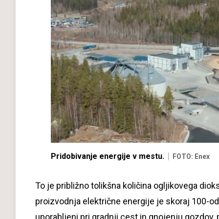
Pridobivanje energije v mestu.
FOTO: Enex
To je približno tolikšna količina ogljikovega dio
proizvodnja električne energije je skoraj 100-o
uporabljeni pri gradnji cest in gnojenju gozdov, p