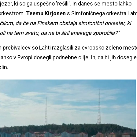
jezer, ki so ga uspešno 'rešili'. In danes se mesto lahko
 orkestrom.
Teemu Kirjonen
s Simfoničnega orkestra Laht
lom, da če na Finskem obstaja simfonični orkester, ki
oli na tem svetu, da ne bi širil enakega sporočila?"
h prebivalcev so Lahti razglasili za evropsko zeleno mest
lahko v Evropi dosegli podnebne cilje. In, da bi jih dosegle
lin.