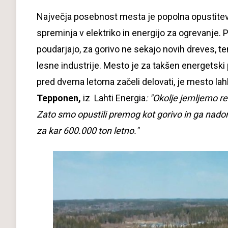
Največja posebnost mesta je popolna opustitev
spreminja v elektriko in energijo za ogrevanje. P
poudarjajo, za gorivo ne sekajo novih dreves, t
lesne industrije. Mesto je za takšen energetski p
pred dvema letoma začeli delovati, je mesto la
Tepponen,
iz Lahti Energia
: "Okolje jemljemo re
Zato smo opustili premog kot gorivo in ga nadom
za kar 600.000 ton letno."