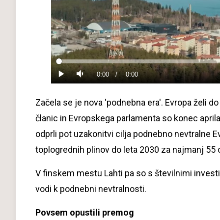
Loaded
:
0%
Current
0:00
/
Duration
0:00
Predvajaj
Tiho
Time
Začela se je nova 'podnebna era'. Evropa želi d
članic in Evropskega parlamenta so konec aprila
odprli pot uzakonitvi cilja podnebno nevtralne 
toplogrednih plinov do leta 2030 za najmanj 55 o
V finskem mestu Lahti pa so s številnimi invest
vodi k podnebni nevtralnosti.
Povsem opustili premog