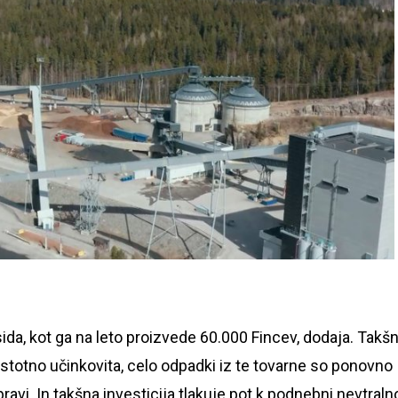
ksida, kot ga na leto proizvede 60.000 Fincev, dodaja. Takš
dstotno učinkovita, celo odpadki iz te tovarne so ponovno
ravi. In takšna investicija tlakuje pot k podnebni nevtralno