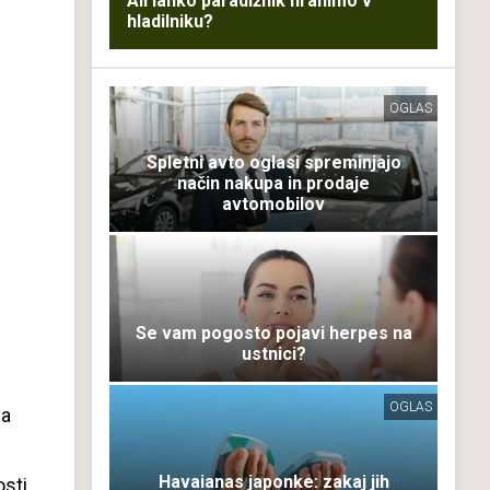
Ali lahko paradižnik hranimo v
hladilniku?
OGLAS
Spletni avto oglasi spreminjajo
način nakupa in prodaje
avtomobilov
Se vam pogosto pojavi herpes na
ustnici?
OGLAS
na
Havaianas japonke: zakaj jih
sti,