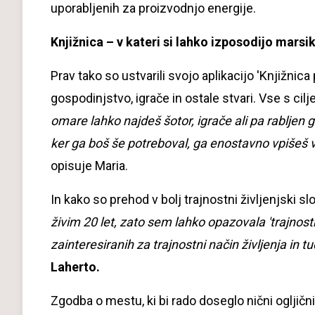
uporabljenih za proizvodnjo energije.
Knjižnica – v kateri si lahko izposodijo marsi
Prav tako so ustvarili svojo aplikacijo 'Knjižnic
gospodinjstvo, igrače in ostale stvari. Vse s cilj
omare lahko najdeš šotor, igrače ali pa rabljen go
ker ga boš še potreboval, ga enostavno vpišeš v 
opisuje Maria.
In kako so prehod v bolj trajnostni življenjski sl
živim 20 let, zato sem lahko opazovala 'trajnost
zainteresiranih za trajnostni način življenja in tu
Laherto.
Zgodba o mestu, ki bi rado doseglo nični ogljični 