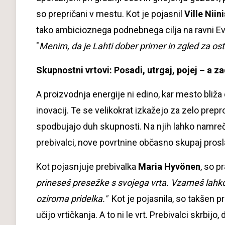
so prepričani v mestu. Kot je pojasnil
Ville Niin
tako ambicioznega podnebnega cilja na ravni Evr
"
Menim, da je Lahti dober primer in zgled za os
Skupnostni vrtovi: Posadi, utrgaj, pojej – a z
A proizvodnja energije ni edino, kar mesto bliža d
inovacij. Te se velikokrat izkažejo za zelo prepro
spodbujajo duh skupnosti. Na njih lahko namreč v
prebivalci, nove povrtnine občasno skupaj pro
Kot pojasnjuje prebivalka
Maria Hyvönen
, so p
prineseš presežke s svojega vrta. Vzameš lahko 
oziroma pridelka."
Kot je pojasnila, so takšen p
učijo vrtičkanja. A to ni le vrt. Prebivalci skrbijo