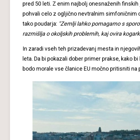
pred 50 leti. Z enim najbolj onesnaženih finskih 
pohvali celo z ogljično nevtralnim simfoničnim
tako poudarja:
"Zemlji lahko pomagamo s sporoči
razmišlja o okoljskih problemih, kaj ovira kogark
In zaradi vseh teh prizadevanj mesta in njegovi
leta. Da bi pokazali dober primer prakse, kako bi 
bodo morale vse članice EU močno pritisniti na p