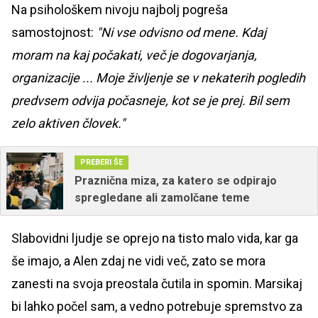
Na psihološkem nivoju najbolj pogreša
samostojnost:
"Ni vse odvisno od mene. Kdaj
moram na kaj počakati, več je dogovarjanja,
organizacije ... Moje življenje se v nekaterih pogledih
predvsem odvija počasneje, kot se je prej. Bil sem
zelo aktiven človek."
PREBERI ŠE
Praznična miza, za katero se odpirajo
spregledane ali zamolčane teme
Slabovidni ljudje se oprejo na tisto malo vida, kar ga
še imajo, a Alen zdaj ne vidi več, zato se mora
zanesti na svoja preostala čutila in spomin. Marsikaj
bi lahko počel sam, a vedno potrebuje spremstvo za