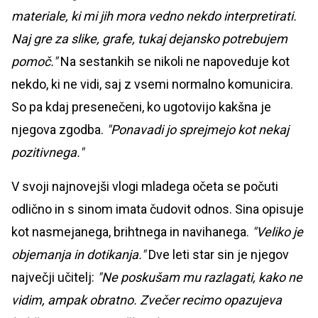
materiale, ki mi jih mora vedno nekdo interpretirati.
Naj gre za slike, grafe, tukaj dejansko potrebujem
pomoč."
Na sestankih se nikoli ne napoveduje kot
nekdo, ki ne vidi, saj z vsemi normalno komunicira.
So pa kdaj presenečeni, ko ugotovijo kakšna je
njegova zgodba.
"Ponavadi jo sprejmejo kot nekaj
pozitivnega."
V svoji najnovejši vlogi mladega očeta se počuti
odlično in s sinom imata čudovit odnos. Sina opisuje
kot nasmejanega, brihtnega in navihanega.
"Veliko je
objemanja in dotikanja."
Dve leti star sin je njegov
največji učitelj:
"Ne poskušam mu razlagati, kako ne
vidim, ampak obratno. Zvečer recimo opazujeva