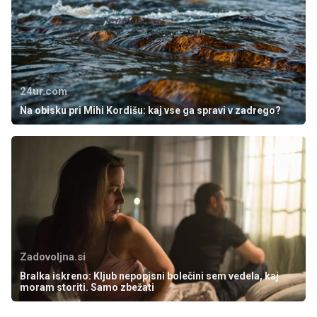
24ur.com
Na obisku pri Mihi Kordišu: kaj vse ga spravi v zadrego?
Zadovoljna.si
Bralka iskreno: Kljub nepopisni bolečini sem vedela, kaj
moram storiti. Samo zbežati