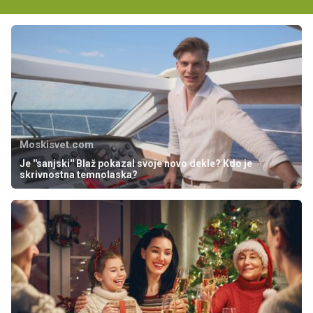
Moskisvet.com
Je ''sanjski'' Blaž pokazal svoje novo dekle? Kdo je
skrivnostna temnolaska?