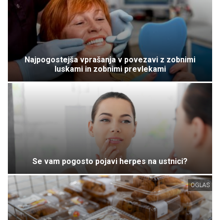
Najpogostejša vprašanja v povezavi z zobnimi
luskami in zobnimi prevlekami
Se vam pogosto pojavi herpes na ustnici?
OGLAS