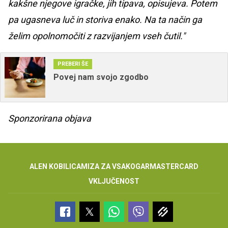
kakšne njegove igračke, jih tipava, opisujeva. Potem
pa ugasneva luč in storiva enako. Na ta način ga
želim opolnomočiti z razvijanjem vseh čutil."
PREBERI ŠE
Povej nam svojo zgodbo
Sponzorirana objava
ALEN KOBILICA
MIZA ZA VSAKOGAR
MASTERCARD
VKLJUČENOST