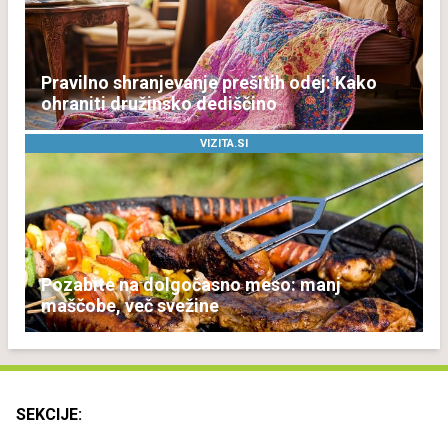
Pravilno shranjevanje prešitih odej: Kako
ohraniti družinsko dediščino
VIZITA.SI
Pozabite na dolgočasno meso: manj
maščobe, več svežine
SEKCIJE: