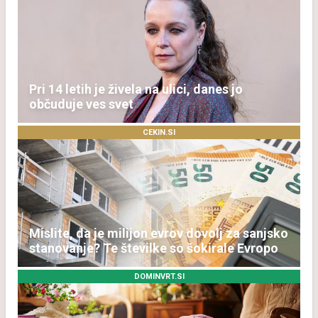
Pri 14 letih je živela na ulici, danes jo
občuduje ves svet
CEKIN.SI
Mislite, da je milijon evrov dovolj za sanjsko
stanovanje? Te številke so šokirale Evropo
DOMINVRT.SI