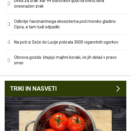
Dirka za zrak: kar 99 odstotkov ljudi na svetu diha
onesnažen zrak
Odkritje fascinantnega ekosistema pod morsko gladino
Cipra, a tam tudi odpadki
Na poti iz Seče do Lucije pobrala 3000 cigaretnih ogorkov
Obnova gozda: štejejo majhni koraki, če jih delaš v pravo
smer
TRIKI IN NASVETI