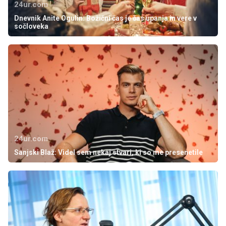
24ur.com
Dnevnik Anite Ogulin: Božični čas je čas upanja in vere v
sočloveka
24ur.com
Sanjski Blaž: Videl sem nekaj stvari, ki so me presenetile