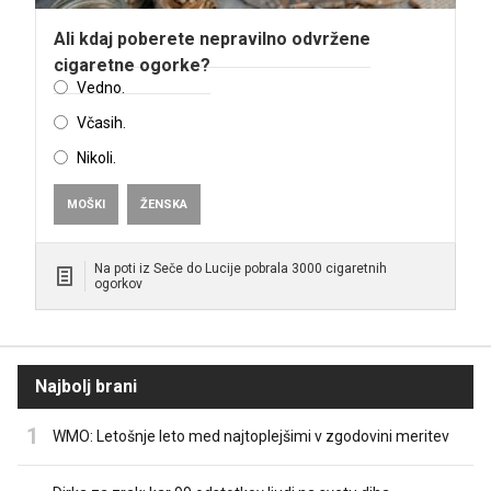
Ali kdaj poberete nepravilno odvržene
cigaretne ogorke?
Vedno.
Včasih.
Nikoli.
MOŠKI
ŽENSKA
Na poti iz Seče do Lucije pobrala 3000 cigaretnih
ogorkov
Najbolj brani
WMO: Letošnje leto med najtoplejšimi v zgodovini meritev