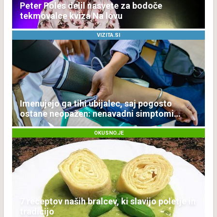
Peter Poles delil nasvete za bodoče
tekmovalce kviza Na lovu
VIZITA.SI
Imenujejo ga tihi ubijalec, saj pogosto
ostane neopažen: nenavadni simptomi
visokega holesterola
OKUSNO.JE
7 receptov naših bralcev, ki slavijo poletje in
tradicijo