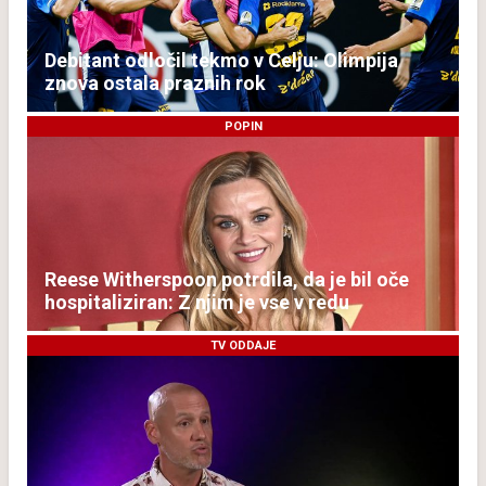
Debitant odločil tekmo v Celju: Olimpija
znova ostala praznih rok
POPIN
Reese Witherspoon potrdila, da je bil oče
hospitaliziran: Z njim je vse v redu
TV ODDAJE