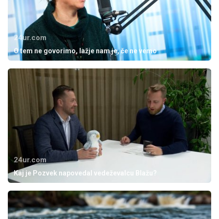
24ur.com
O tem ne govorimo, lažje nam je, če ne vemo
24ur.com
Kaj je Pozvek napovedal vedeževalcu Blažu?