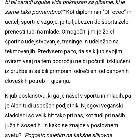
bi bil zaradi izgube vida prikrajšan za gibanje, ki je
zame tako pomembno?"
Kot diplomiran "DIFovec" in
učitelj športne vzgoje, je to ljubezen do športa želel
prenesti tudi na mlade. Omogočiti jim je želel
športno udejstvovanje, treninge in udeležbo na
tekmovanjih. Predvsem pa to, da se kljub svojim
oviram vsaj na tem področju ne bi počutili izključeni
iz družbe in se bili primorani odreči eni od osnovnih
človeških potreb – gibanju.
Kljub poslanstvu, ki ga je našel v športu in mladih, pa
je Alen tudi uspešen podjetnik. Njegovi veganski
sladoledi so velik hit tako pri nas, kot tudi pri naših
južnih sosedih. In kako se znajde v poslovnem
svetu?
"Pogosto naletim na kakšne slikovne