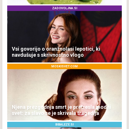
ZADOVOLJNA.SI
Vsi govorijo o oranžnolasi lepotici, ki
navdušuje s skrivnostno vlogo
MOSKISVET.COM
Njena prezgodnja smrt je pretresla modni
svet: za slavo se je skrivala tragedija
BIBALEZE.SI