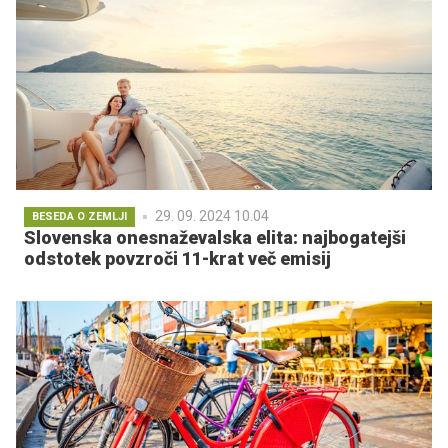
29. 09. 2024 10.04
BESEDA O ZEMLJI
Slovenska onesnaževalska elita: najbogatejši
odstotek povzroči 11-krat več emisij