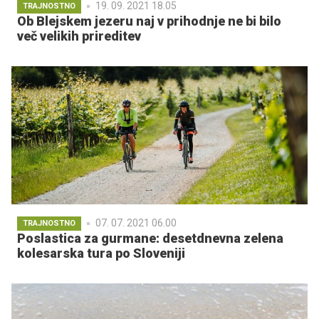
19. 09. 2021 18.05
TRAJNOSTNO
Ob Blejskem jezeru naj v prihodnje ne bi bilo
več velikih prireditev
07. 07. 2021 06.00
TRAJNOSTNO
Poslastica za gurmane: desetdnevna zelena
kolesarska tura po Sloveniji