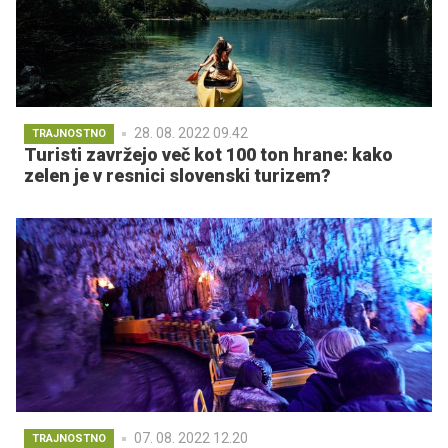
28. 08. 2022 09.42
TRAJNOSTNO
Turisti zavržejo več kot 100 ton hrane: kako
zelen je v resnici slovenski turizem?
07. 08. 2022 12.20
TRAJNOSTNO