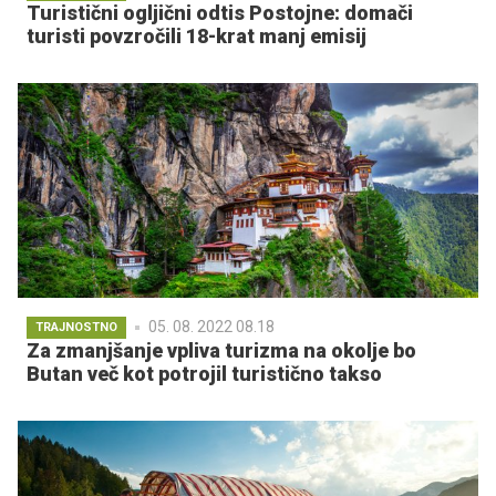
Turistični ogljični odtis Postojne: domači
turisti povzročili 18-krat manj emisij
05. 08. 2022 08.18
TRAJNOSTNO
Za zmanjšanje vpliva turizma na okolje bo
Butan več kot potrojil turistično takso