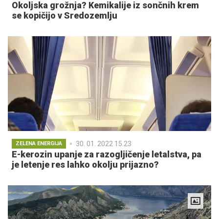
Okoljska grožnja? Kemikalije iz sončnih krem
se kopičijo v Sredozemlju
30. 01. 2022 15.23
ZELENA ENERGIJA
E-kerozin upanje za razogljičenje letalstva, pa
je letenje res lahko okolju prijazno?