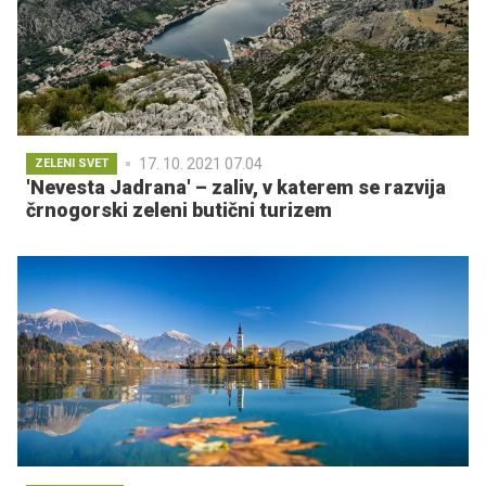
17. 10. 2021 07.04
ZELENI SVET
'Nevesta Jadrana' – zaliv, v katerem se razvija
črnogorski zeleni butični turizem