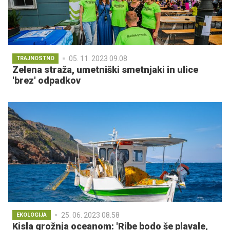
05. 11. 2023 09.08
TRAJNOSTNO
Zelena straža, umetniški smetnjaki in ulice
'brez' odpadkov
25. 06. 2023 08.58
EKOLOGIJA
Kisla grožnja oceanom: 'Ribe bodo še plavale,