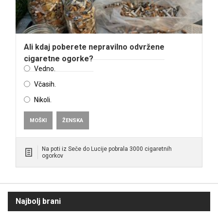
Ali kdaj poberete nepravilno odvržene
cigaretne ogorke?
Vedno.
Včasih.
Nikoli.
MOŠKI
ŽENSKA
Na poti iz Seče do Lucije pobrala 3000 cigaretnih
ogorkov
Najbolj brani