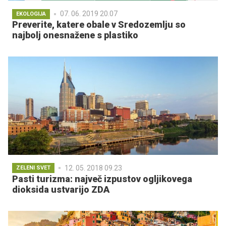
07. 06. 2019 20.07
EKOLOGIJA
Preverite, katere obale v Sredozemlju so
najbolj onesnažene s plastiko
12. 05. 2018 09.23
ZELENI SVET
Pasti turizma: največ izpustov ogljikovega
dioksida ustvarijo ZDA