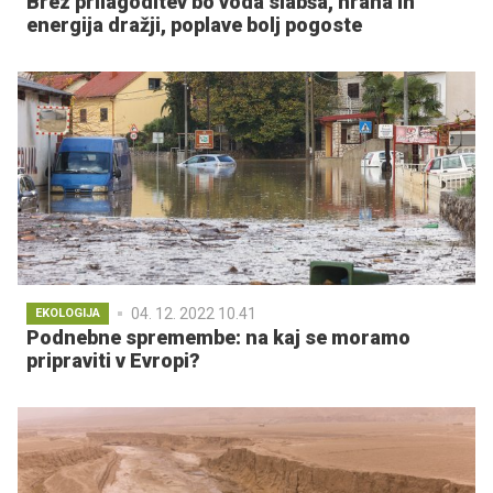
Brez prilagoditev bo voda slabša, hrana in
energija dražji, poplave bolj pogoste
04. 12. 2022 10.41
EKOLOGIJA
Podnebne spremembe: na kaj se moramo
pripraviti v Evropi?