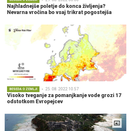
Najhladnejše poletje do konca življenja?
Nevarna vročina bo vsaj trikrat pogostejša
25. 08. 2022 10.57
BESEDA O ZEMLJI
Visoko tveganje za pomanjkanje vode grozi 17
odstotkom Evropejcev