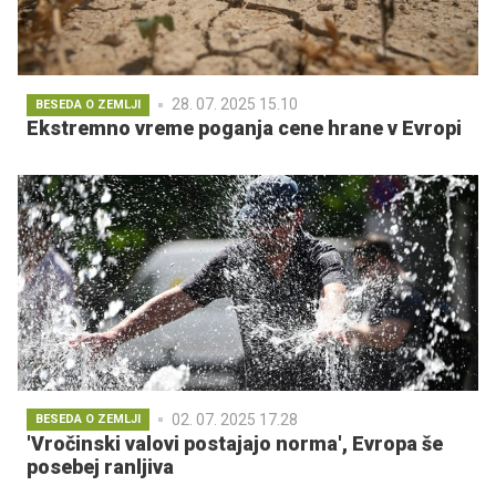
28. 07. 2025 15.10
BESEDA O ZEMLJI
Ekstremno vreme poganja cene hrane v Evropi
02. 07. 2025 17.28
BESEDA O ZEMLJI
'Vročinski valovi postajajo norma', Evropa še
posebej ranljiva