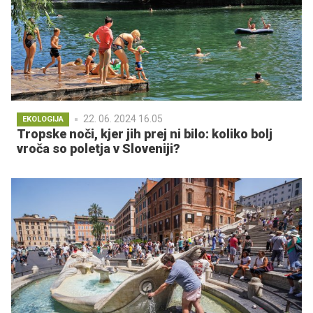
22. 06. 2024 16.05
EKOLOGIJA
Tropske noči, kjer jih prej ni bilo: koliko bolj
vroča so poletja v Sloveniji?