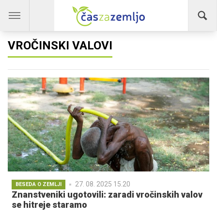
VROČINSKI VALOVI
27. 08. 2025 15.20
BESEDA O ZEMLJI
Znanstveniki ugotovili: zaradi vročinskih valov
se hitreje staramo