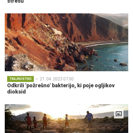
stresu
21. 04. 2023 07.00
TRAJNOSTNO
Odkrili 'požrešno' bakterijo, ki poje ogljikov
dioksid