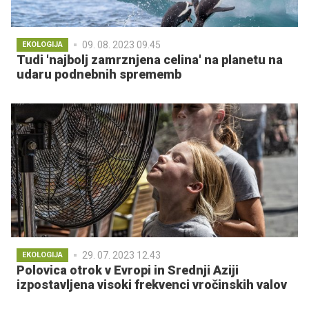
09. 08. 2023 09.45
EKOLOGIJA
Tudi 'najbolj zamrznjena celina' na planetu na
udaru podnebnih sprememb
29. 07. 2023 12.43
EKOLOGIJA
Polovica otrok v Evropi in Srednji Aziji
izpostavljena visoki frekvenci vročinskih valov