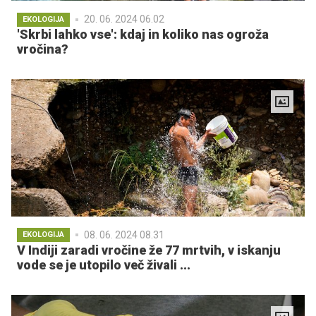
20. 06. 2024 06.02
EKOLOGIJA
'Skrbi lahko vse': kdaj in koliko nas ogroža
vročina?
08. 06. 2024 08.31
EKOLOGIJA
V Indiji zaradi vročine že 77 mrtvih, v iskanju
vode se je utopilo več živali ...