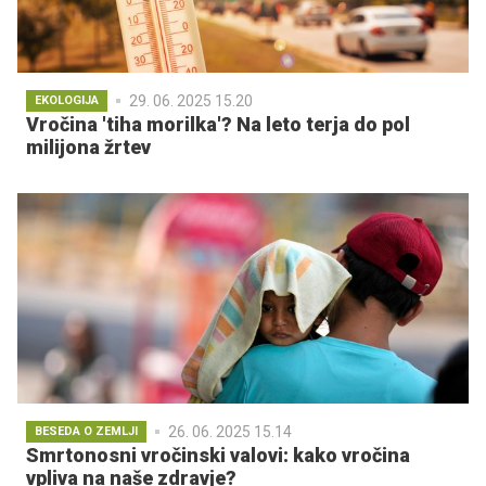
29. 06. 2025 15.20
EKOLOGIJA
Vročina 'tiha morilka'? Na leto terja do pol
milijona žrtev
26. 06. 2025 15.14
BESEDA O ZEMLJI
Smrtonosni vročinski valovi: kako vročina
vpliva na naše zdravje?