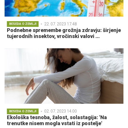
22. 07. 2023 17.48
BESEDA O ZEMLJI
Podnebne spremembe grožnja zdravju: širjenje
tujerodnih insektov, vročinski valovi ...
02. 07. 2023 14.00
BESEDA O ZEMLJI
Ekološka tesnoba, žalost, solastagija: 'Na
trenutke nisem mogla vstati iz postelje'