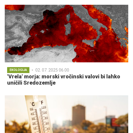
02. 07. 2025 06.00
EKOLOGIJA
'Vrela' morja: morski vročinski valovi bi lahko
uničili Sredozemlje