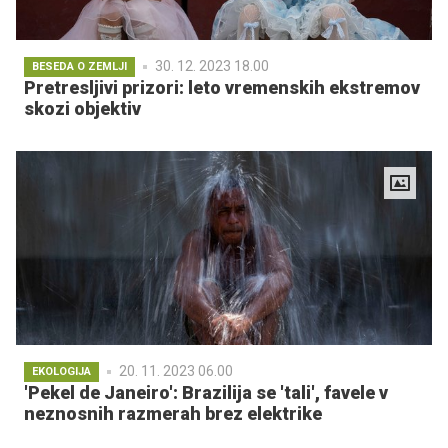
30. 12. 2023 18.00
BESEDA O ZEMLJI
Pretresljivi prizori: leto vremenskih ekstremov
skozi objektiv
20. 11. 2023 06.00
EKOLOGIJA
'Pekel de Janeiro': Brazilija se 'tali', favele v
neznosnih razmerah brez elektrike