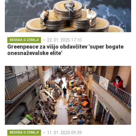
22. 01. 2025 17.10
BESEDA O ZEMLJI
Greenpeace za višjo obdavčitev 'super bogate
onesnaževalske elite'
11. 01. 2025 09.39
BESEDA O ZEMLJI