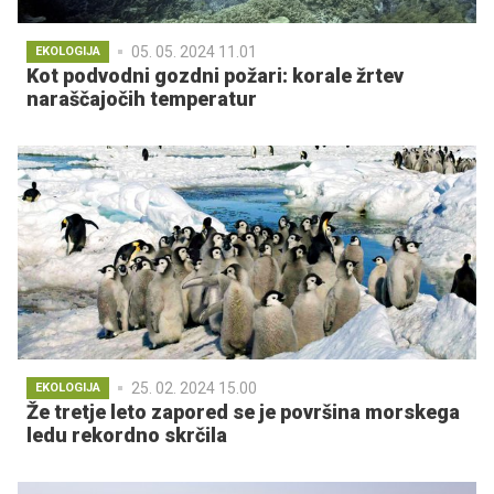
05. 05. 2024 11.01
EKOLOGIJA
Kot podvodni gozdni požari: korale žrtev
naraščajočih temperatur
25. 02. 2024 15.00
EKOLOGIJA
Že tretje leto zapored se je površina morskega
ledu rekordno skrčila