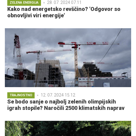
28. 07. 2024 07.11
ZELENA ENERGIJA
Kako nad energetsko revščino? 'Odgovor so
obnovljivi viri energije'
12. 07. 2024 15.12
TRAJNOSTNO
Se bodo sanje o najbolj zelenih olimpijskih
igrah stopile? Naročili 2500 klimatskih naprav