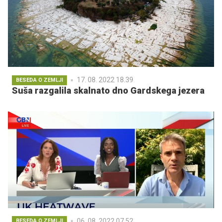
17. 08. 2022 18.39
BESEDA O ZEMLJI
Suša razgalila skalnato dno Gardskega jezera
06. 08. 2022 07.52
BESEDA O ZEMLJI