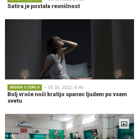
Satira je postala resničnost
05. 06. 2022 16.46
BESEDA O ZEMLJI
Bolj vroče noči kratijo spanec ljudem po vsem
svetu