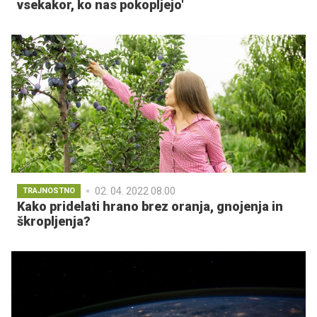
vsekakor, ko nas pokopljejo'
02. 04. 2022 08.00
TRAJNOSTNO
Kako pridelati hrano brez oranja, gnojenja in
škropljenja?