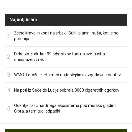
Najbolj brani
Žejne krave in konji na srbski 'Suhi' planini: suša, kot je ne
pomnijo
Dirka za zrak: kar 99 odstotkov ljudi na svetu diha
onesnažen zrak
WMO: Letošnje leto med najtoplejšimi v zgodovini meritev
Na poti iz Seče do Lucije pobrala 3000 cigaretnih ogorkov
Odkritje fascinantnega ekosistema pod morsko gladino
Cipra, a tam tudi odpadki