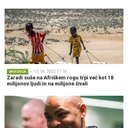
13. 06. 2022 17.18
EKOLOGIJA
Zaradi suše na Afriškem rogu trpi več kot 18
milijonov ljudi in na milijone živali