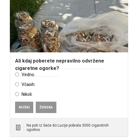
Ali kdaj poberete nepravilno odvržene
cigaretne ogorke?
Vedno.
Včasih.
Nikoli.
MOŠKI
ŽENSKA
Na poti iz Seče do Lucije pobrala 3000 cigaretnih
ogorkov