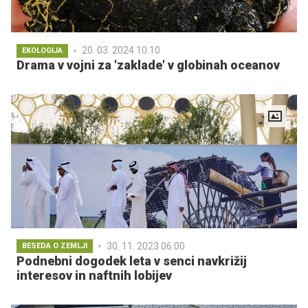
20. 03. 2024 10.10
EKOLOGIJA
Drama v vojni za 'zaklade' v globinah oceanov
30. 11. 2023 06.00
BESEDA O ZEMLJI
Podnebni dogodek leta v senci navkrižij
interesov in naftnih lobijev