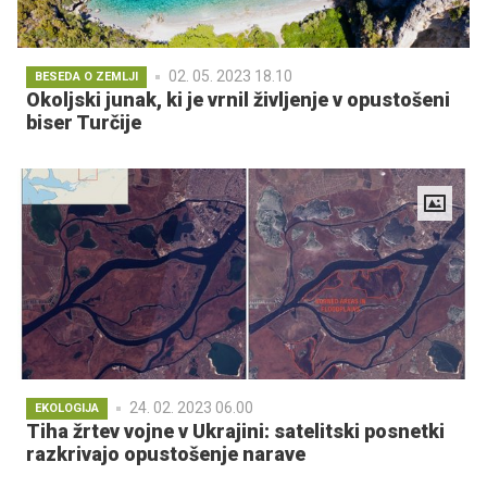
02. 05. 2023 18.10
BESEDA O ZEMLJI
Okoljski junak, ki je vrnil življenje v opustošeni
biser Turčije
24. 02. 2023 06.00
EKOLOGIJA
Tiha žrtev vojne v Ukrajini: satelitski posnetki
razkrivajo opustošenje narave