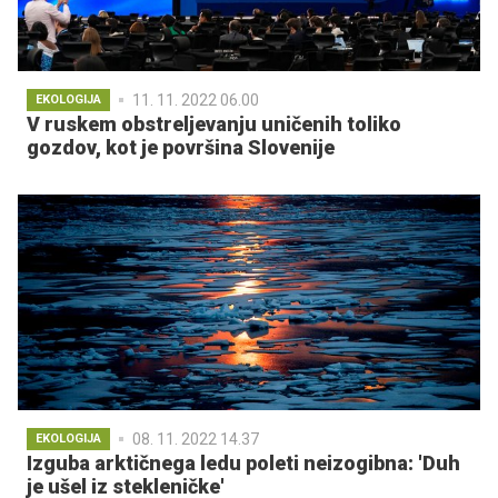
11. 11. 2022 06.00
EKOLOGIJA
V ruskem obstreljevanju uničenih toliko
gozdov, kot je površina Slovenije
08. 11. 2022 14.37
EKOLOGIJA
Izguba arktičnega ledu poleti neizogibna: 'Duh
je ušel iz stekleničke'