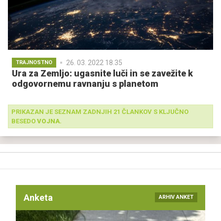
26. 03. 2022 18.35
TRAJNOSTNO
Ura za Zemljo: ugasnite luči in se zavežite k
odgovornemu ravnanju s planetom
PRIKAZAN JE SEZNAM ZADNJIH 21 ČLANKOV S KLJUČNO
BESEDO
VOJNA
.
Anketa
ARHIV ANKET