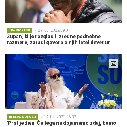
29. 05. 2022 09.01
TRAJNOSTNO
Župan, ki je razglasil izredne podnebne
razmere, zaradi govora o njih letel devet ur
14. 04. 2022 06.32
BESEDA O ZEMLJI
'Prst je živa. Če tega ne dojamemo zdaj, bomo