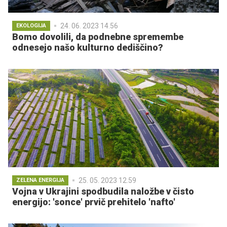
24. 06. 2023 14.56
EKOLOGIJA
Bomo dovolili, da podnebne spremembe
odnesejo našo kulturno dediščino?
25. 05. 2023 12.59
ZELENA ENERGIJA
Vojna v Ukrajini spodbudila naložbe v čisto
energijo: 'sonce' prvič prehitelo 'nafto'