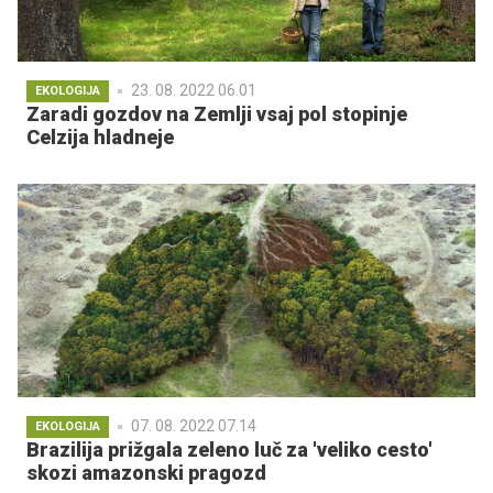
23. 08. 2022 06.01
EKOLOGIJA
Zaradi gozdov na Zemlji vsaj pol stopinje
Celzija hladneje
07. 08. 2022 07.14
EKOLOGIJA
Brazilija prižgala zeleno luč za 'veliko cesto'
skozi amazonski pragozd