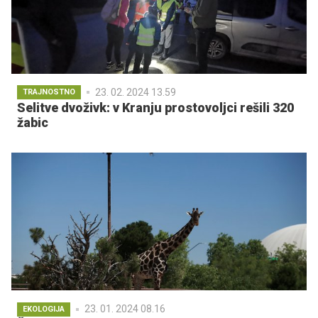
23. 02. 2024 13.59
TRAJNOSTNO
Selitve dvoživk: v Kranju prostovoljci rešili 320
žabic
23. 01. 2024 08.16
EKOLOGIJA