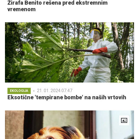
Žirafa Benito rešena pred ekstremnim
vremenom
21. 01. 2024 07.47
EKOLOGIJA
Eksotične 'tempirane bombe' na naših vrtovih