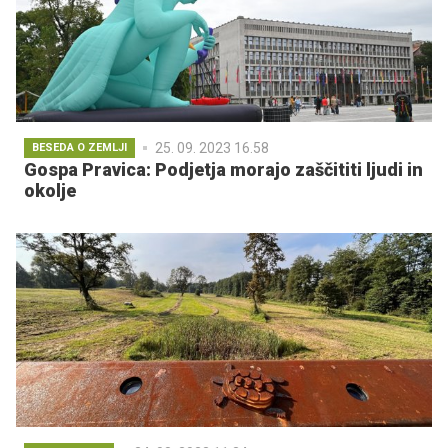
25. 09. 2023 16.58
BESEDA O ZEMLJI
Gospa Pravica: Podjetja morajo zaščititi ljudi in
okolje