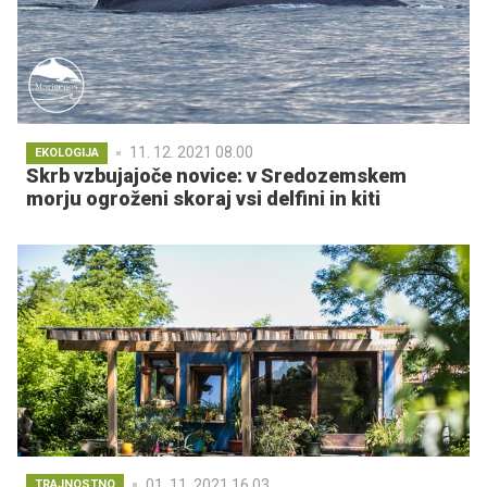
11. 12. 2021 08.00
EKOLOGIJA
Skrb vzbujajoče novice: v Sredozemskem
morju ogroženi skoraj vsi delfini in kiti
01. 11. 2021 16.03
TRAJNOSTNO