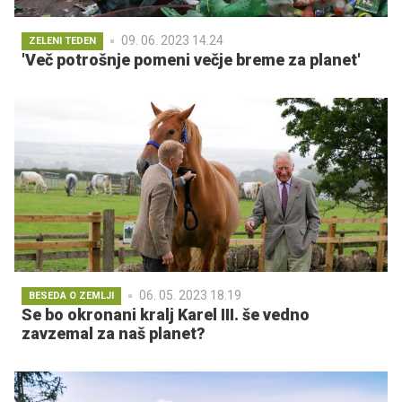
09. 06. 2023 14.24
ZELENI TEDEN
'Več potrošnje pomeni večje breme za planet'
06. 05. 2023 18.19
BESEDA O ZEMLJI
Se bo okronani kralj Karel III. še vedno
zavzemal za naš planet?