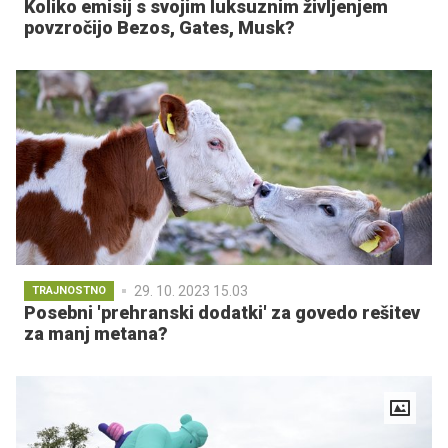
Koliko emisij s svojim luksuznim življenjem
povzročijo Bezos, Gates, Musk?
29. 10. 2023 15.03
TRAJNOSTNO
Posebni 'prehranski dodatki' za govedo rešitev
za manj metana?