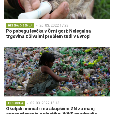
20. 03. 2022 17.23
BESEDA O ZEMLJI
Po pobegu levčka v Črni gori: Nelegalna
trgovina z živalmi problem tudi v Evropi
02. 03. 2022 15.13
EKOLOGIJA
Okoljski ministri na skupščini ZN za manj
onesnaževanja s plastiko; WWF pozdravlja