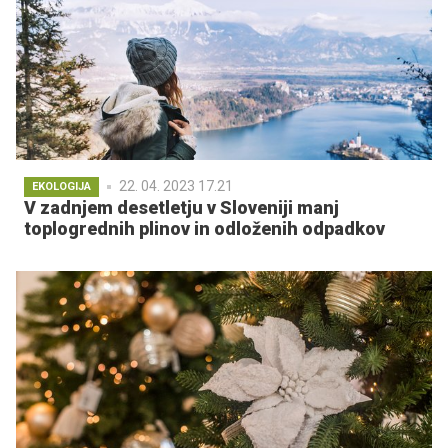
22. 04. 2023 17.21
EKOLOGIJA
V zadnjem desetletju v Sloveniji manj
toplogrednih plinov in odloženih odpadkov