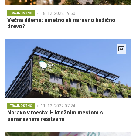
18. 12. 2022 19.50
TRAJNOSTNO
Večna dilema: umetno ali naravno božično
drevo?
11. 12. 2022 07.24
TRAJNOSTNO
Naravo v mesta: H krožnim mestom s
sonaravnimi rešitvami