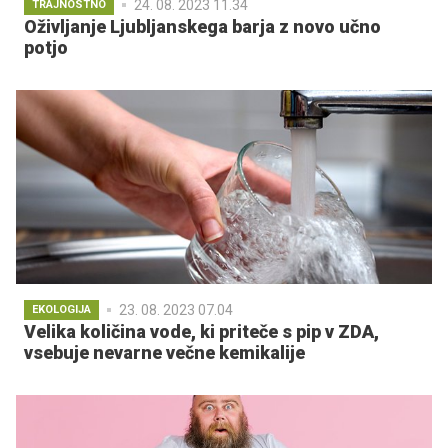
24. 08. 2023 11.34
TRAJNOSTNO
Oživljanje Ljubljanskega barja z novo učno
potjo
23. 08. 2023 07.04
EKOLOGIJA
Velika količina vode, ki priteče s pip v ZDA,
vsebuje nevarne večne kemikalije