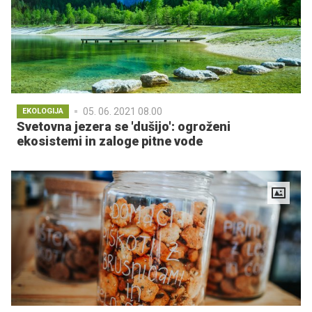
05. 06. 2021 08.00
EKOLOGIJA
Svetovna jezera se 'dušijo': ogroženi
ekosistemi in zaloge pitne vode