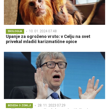
10. 01. 2024 07.48
EKOLOGIJA
Upanje za ogroženo vrsto: v Celju na svet
privekal mladič karizmatične opice
28. 11. 2023 07.29
BESEDA O ZEMLJI