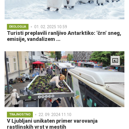
01. 02. 2025 10.59
EKOLOGIJA
Turisti preplavili ranljivo Antarktiko: 'črn' sneg,
emisije, vandalizem ...
22. 09. 2024 11.10
TRAJNOSTNO
V Ljubljani unikaten primer varovanja
rastlinskih vrst v mestih