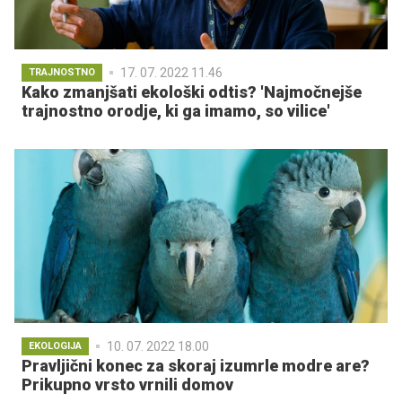
17. 07. 2022 11.46
TRAJNOSTNO
Kako zmanjšati ekološki odtis? 'Najmočnejše
trajnostno orodje, ki ga imamo, so vilice'
10. 07. 2022 18.00
EKOLOGIJA
Pravljični konec za skoraj izumrle modre are?
Prikupno vrsto vrnili domov