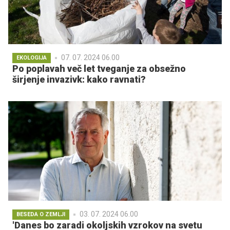
07. 07. 2024 06.00
EKOLOGIJA
Po poplavah več let tveganje za obsežno
širjenje invazivk: kako ravnati?
03. 07. 2024 06.00
BESEDA O ZEMLJI
'Danes bo zaradi okoljskih vzrokov na svetu