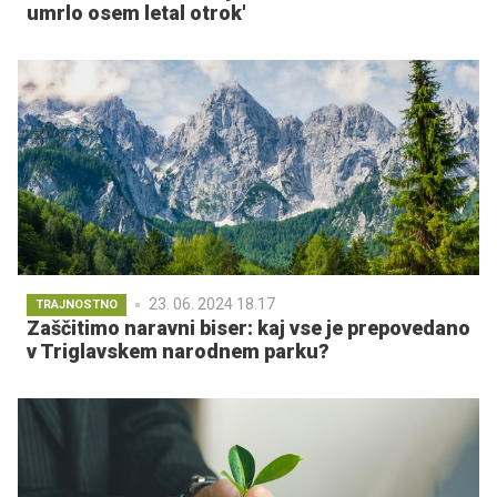
umrlo osem letal otrok'
23. 06. 2024 18.17
TRAJNOSTNO
Zaščitimo naravni biser: kaj vse je prepovedano
v Triglavskem narodnem parku?