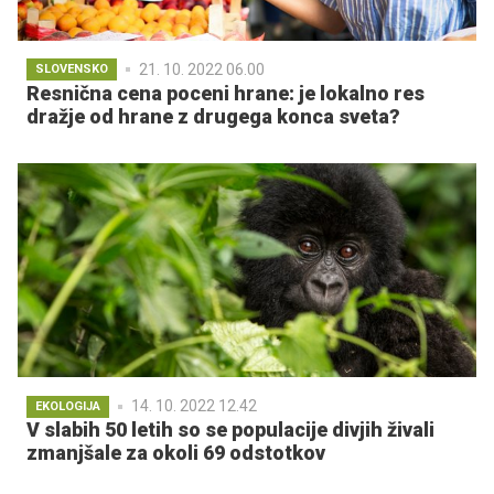
21. 10. 2022 06.00
SLOVENSKO
Resnična cena poceni hrane: je lokalno res
dražje od hrane z drugega konca sveta?
14. 10. 2022 12.42
EKOLOGIJA
V slabih 50 letih so se populacije divjih živali
zmanjšale za okoli 69 odstotkov