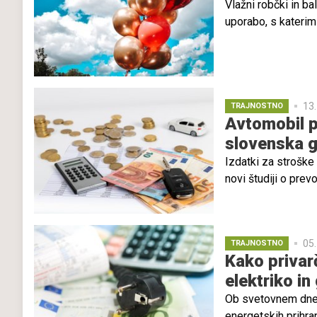
Vlažni robčki in b
uporabo, s katerim
prepovedala metanj
Nadejajo se, da bo
13.
TRAJNOSTNO
Avtomobil p
slovenska 
Izdatki za stroške
novi študiji o prev
prevoz pogosto pre
Sloveniji v mnogih 
drugimi izdatki. R
05.
TRAJNOSTNO
v odvisnost od ose
Kako privar
v društvu za sonar
elektriko in
Ob svetovnem dnevu
energetskih prihra