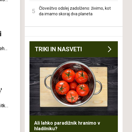
 bi
Človeštvo odslej zadolženo: živimo, kot
 In
da imamo skoraj dva planeta
nimo
i
seh
TRIKI IN NASVETI
'
litke
rani,
e
Ali lahko paradižnik hranimo v
o je
hladilniku?