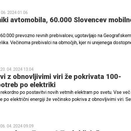
. 06. 2024 01.06
stniki avtomobila, 60.000 Slovencev mobiln
li 60.000 prevozno revnih prebivalcev, ugotavljajo na Geografske
elika. Večinoma prebivalci na območjih, kjer ni urejenega dostop
stanejo prisilni lastniki avtomobila, za katerega porabijo velik d
kih statističnega urada Republike Slovenije mesečni stroški
revoz znašajo v povprečju 426 evrov. Posledično so najbolj priz
20. 04. 2024 13.04
, ki ob nizkih dohodkih velik del namenijo prevozom za najnujnejše
i z obnovljivimi viri že pokrivata 100-
.
otreb po elektriki
o rekordno po postavitvi novih vetrnih elektrarn po svetu. Vse več
e po električni energiji že večinsko pokriva z obnovljivimi viri. 
e pri 100-odstotkih, temu cilju pa sta zelo približali tudi dve drža
06. 04. 2024 09.09