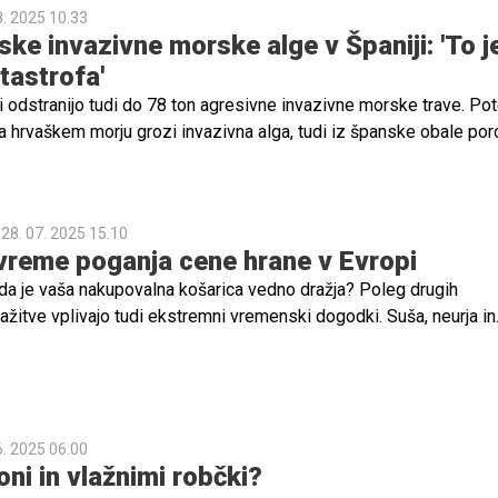
8. 2025 10.33
ske invazivne morske alge v Španiji: 'To j
tastrofa'
ji odstranijo tudi do 78 ton agresivne invazivne morske trave. P
a hrvaškem morju grozi invazivna alga, tudi iz španske obale por
ojavu. Kupi na tisoče ton agresivne invazivne morske trave iz Az
ah Gibraltarja in na jugu Španije. Okoljevarstveniki se bojijo, da g
oški pestrosti regije.
28. 07. 2025 15.10
reme poganja cene hrane v Evropi
i, da je vaša nakupovalna košarica vedno dražja? Poleg drugih
ažitve vplivajo tudi ekstremni vremenski dogodki. Suša, neurja in
i dogodki poganjajo cene hrane tudi v Evropi.
6. 2025 06.00
ni in vlažnimi robčki?