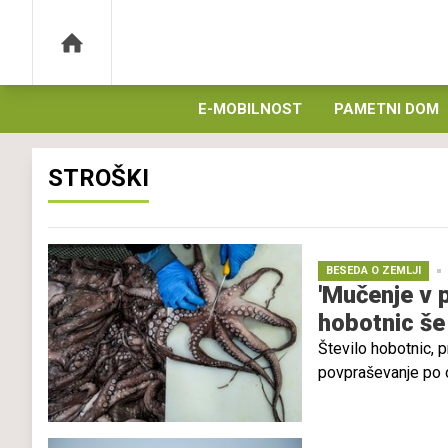
E-MOBILNOST
PAMETNI DOM
STROŠKI
BESEDA O ZEMLJI
'Mučenje v 
hobotnic še
Število hobotnic, p
povpraševanje po o
farm hobotnic v te
krute do živali, ki 