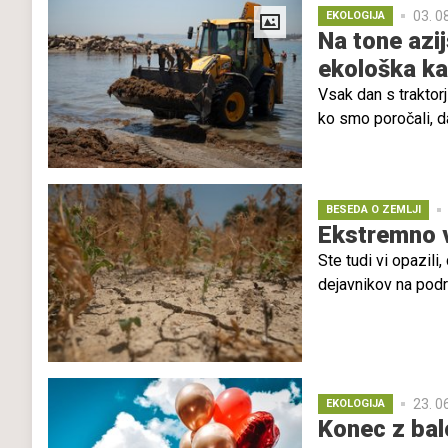
03. 0
EKOLOGIJA
Na tone azij
ekološka ka
Vsak dan s traktor
ko smo poročali, d
o zaskrbljujočem p
se kopičijo na obal
veliko grožnjo biol
BESEDA O ZEMLJI
Ekstremno v
Ste tudi vi opazil
dejavnikov na podr
ekstremni vremensk
23. 0
EKOLOGIJA
Konec z balo