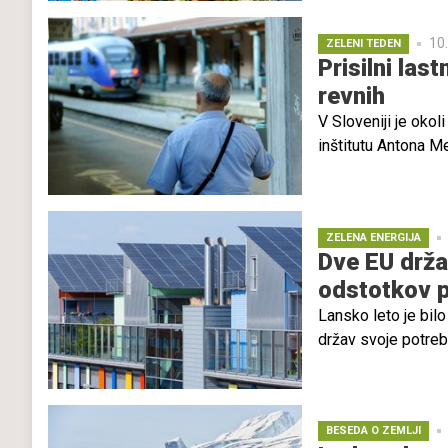
10
ZELENI TEDEN
Prisilni la
revnih
V Sloveniji je oko
inštitutu Antona M
javnega prevoza, po
prihodka. Po podat
gospodinjstva za p
ZELENA ENERGIJA
ranljivi prebivalci
Dve EU držav
življenjske opravke
odstotkov p
Lansko leto je bil
držav svoje potreb
držav po svetu je ž
EU.
BESEDA O ZEMLJI