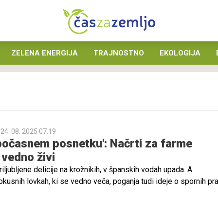
ZELENA ENERGIJA
TRAJNOSTNO
EKOLOGIJA
24. 08. 2025 07.19
počasnem posnetku': Načrti za farme
 vedno živi
riljubljene delicije na krožnikih, v španskih vodah upada. A
kusnih lovkah, ki se vedno veča, poganja tudi ideje o spornih pr
j mediteranski državi. Znanstveniki opozarjajo, da so tovrstne fa
veljajo za izjemno inteligentna bitja.