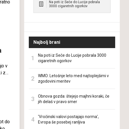
kratno
Na poti iz Seče do Lucije pobrala
3000 cigaretnih ogorkov
o.
Najbolj brani
a
Na poti iz Seče do Lucije pobrala 3000
cigaretnih ogorkov
jo v
ki za
WMO: Letošnje leto med najtoplejšimi v
zgodovini meritev
silita
Obnova gozda: štejejo majhni koraki, če
jajo
jih delaš v pravo smer
'Vročinski valovi postajajo norma',
ot do
Evropa še posebej ranljiva
hko