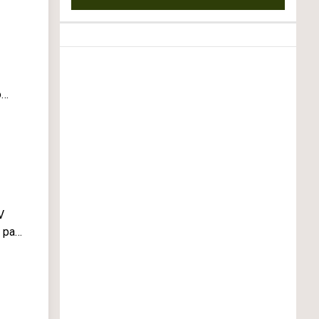
o
so že
V
o pa