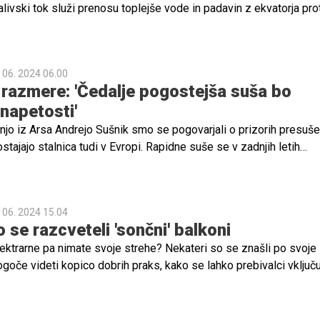
o dopolnitve učinkovite.
livski tok služi prenosu toplejše vode in padavin z ekvatorja pro
 tok prenaša toplo morsko vodo iz ekvatorialnega dela Atlantika
 na poti proti Evropi odda zelo veliko toplote. Posredno ogreva z
o Evropo. Posledice njegovega razpada bi bile za Evropo zato
. 06. 2024 06.00
stveniki pa so prvič napovedali, kdaj bi se to lahko zgodilo. In
razmere: 'Čedalje pogostejša suša bo
jujoča.
napetosti'
jo iz Arsa Andrejo Sušnik smo se pogovarjali o prizorih presuše
postajajo stalnica tudi v Evropi. Rapidne suše se v zadnjih letih
e in tudi v regijah, kjer v preteklosti težav s sušo nismo beležili, 
ave in severna Evropa. Kot opozarja, projekcije za prihodnost kaže
st, trajanje in jakost kmetijske suše skladno z naraščanjem
. 06. 2024 15.04
in zmanjšanjem skupne količine padavin v 21. stoletju v večjem 
 se razcveteli 'sončni' balkoni
ovečevali. Hkrati se bo znatno povečala verjetnost vročinskih val
lektrarne pa nimate svoje strehe? Nekateri so se znašli po svoje 
spevalo k pogostejšim in izrazitejšim poletnim sušam.
ogoče videti kopico dobrih praks, kako se lahko prebivalci vključu
 prehod. Nemčijo je zajel val 'solarizacije' balkonov. Sledijo pa ji 
Nemčija, Italija, Poljska in Luksemburg.