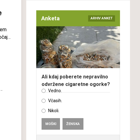
e
Anketa
ARHIV ANKET
otem
očajo
ije
re za
Ali kdaj poberete nepravilno
odvržene cigaretne ogorke?
Vedno.
Včasih.
Nikoli.
MOŠKI
ŽENSKA