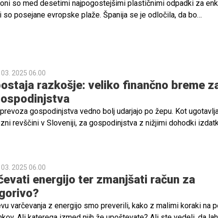
aloni so med desetimi najpogostejšimi plastičnimi odpadki za en
i so posejane evropske plaže. Španija se je odločila, da bo
e vlažnih robčkov v stranišče in balone za enkratno uporabo.
do tako zaščitili svoje reke in morja pred onesnaženjem s plastik
 03. 2025 06.00
ostaja razkošje: veliko finančno breme z
gospodinjstva
 prevoza gospodinjstva vedno bolj udarjajo po žepu. Kot ugotavlja
ozni revščini v Sloveniji, za gospodinjstva z nižjimi dohodki izdat
dstavljajo več kot četrtino njihovega proračuna. Avtomobil je v
primerih nuja ali dobrina, ki ji gospodinjstva dajejo prednost pred
azpršena poselitev in omejena mreža javnega prevoza prebivalce 
 03. 2025 06.00
bnih vozil, ki so veliko finančno breme za gospodinjstva, poudar
čevati energijo ter zmanjšati račun za
aven razvoj Focus.
 gorivo?
 varčevanja z energijo smo preverili, kako z malimi koraki na p
nkov. Ali katerega izmed njih že upoštevate? Ali ste vedeli, da la