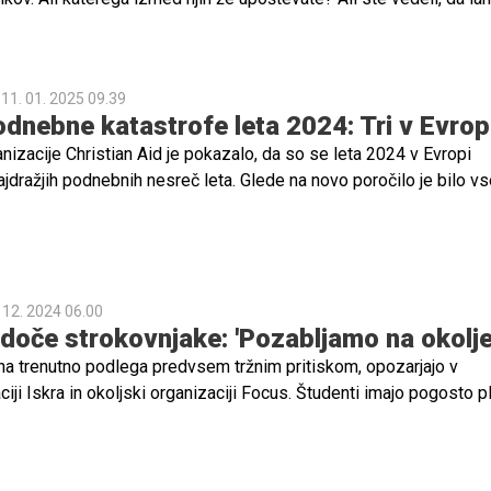
vad v gospodinjstvu porabimo do 30 do 40 % več energije, kot če
o, s tem pa povzročamo nepotrebne izpuste toplogrednih plinov?
zvišanjem sobne temperature poleti za 1 stopinjo Celzija prihra
11. 01. 2025 09.39
je?
odnebne katastrofe leta 2024: Tri v Evrop
nizacije Christian Aid je pokazalo, da so se leta 2024 v Evropi
ajdražjih podnebnih nesreč leta. Glede na novo poročilo je bilo v
dražjih podnebnih nesreč leta 2024.
 12. 2024 06.00
doče strokovnjake: 'Pozabljamo na okolje
na trenutno podlega predvsem tržnim pritiskom, opozarjajo v
iji Iskra in okoljski organizaciji Focus. Študenti imajo pogosto p
veznosti, zaradi česar, kljub temu, da razmišljajo o trajnostni preh
živajo. "Če želimo spodbujati kakovostno izobraževanje za bodoč
ba nuditi tudi hrano, ki bo zdrava tako za njih kot tudi za okolje. T