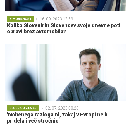
16. 09. 2023 13.59
E-MOBILNOST
Koliko Slovenk in Slovencev svoje dnevne poti
opravi brez avtomobila?
02. 07. 2023 08.26
BESEDA O ZEMLJI
'Nobenega razloga ni, zakaj v Evropi ne bi
pridelali več stročnic'