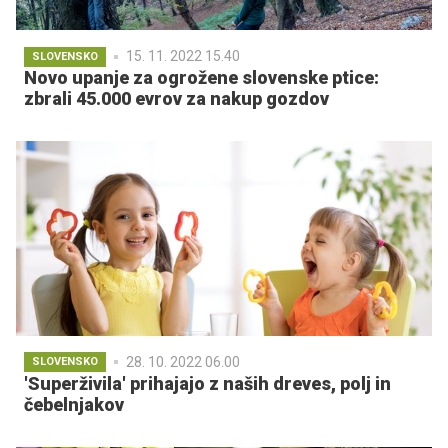
15. 11. 2022 15.40
SLOVENSKO
Novo upanje za ogrožene slovenske ptice:
zbrali 45.000 evrov za nakup gozdov
28. 10. 2022 06.00
SLOVENSKO
'Superživila' prihajajo z naših dreves, polj in
čebelnjakov