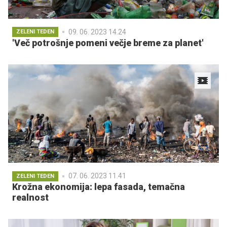
09. 06. 2023 14.24
ZELENI TEDEN
'Več potrošnje pomeni večje breme za planet'
07. 06. 2023 11.41
ZELENI TEDEN
Krožna ekonomija: lepa fasada, temačna
realnost