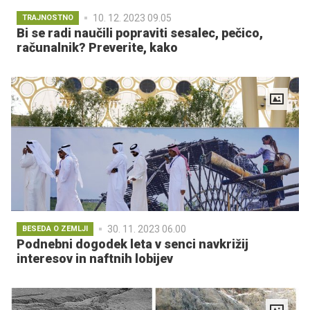
10. 12. 2023 09.05
TRAJNOSTNO
Bi se radi naučili popraviti sesalec, pečico,
računalnik? Preverite, kako
30. 11. 2023 06.00
BESEDA O ZEMLJI
Podnebni dogodek leta v senci navkrižij
interesov in naftnih lobijev