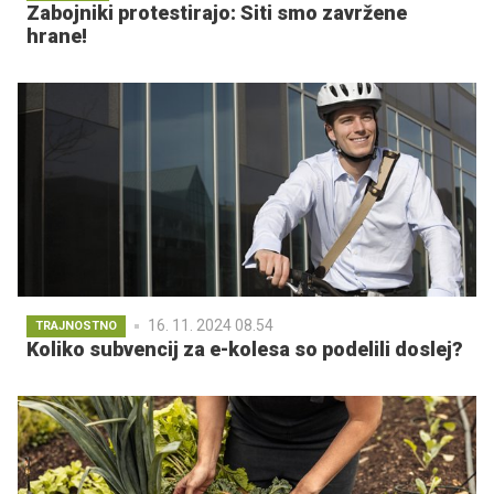
Zabojniki protestirajo: Siti smo zavržene
hrane!
16. 11. 2024 08.54
TRAJNOSTNO
Koliko subvencij za e-kolesa so podelili doslej?