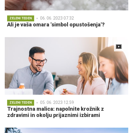
06. 06. 2023 07.32
ZELENI TEDEN
Ali je vaša omara 'simbol opustošenja'?
05. 06. 2023 12.59
ZELENI TEDEN
Trajnostna malica: napolnite krožnik z
zdravimi in okolju prijaznimi izbirami