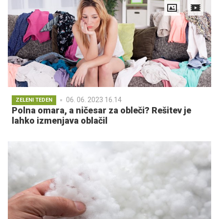
06. 06. 2023 16.14
ZELENI TEDEN
Polna omara, a ničesar za obleči? Rešitev je
lahko izmenjava oblačil