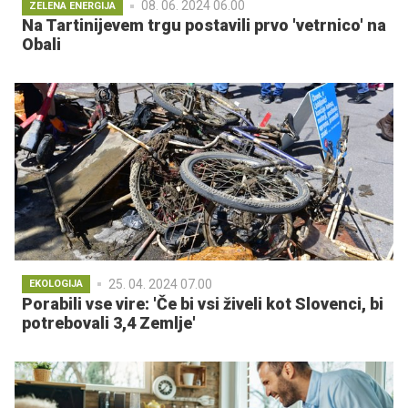
08. 06. 2024 06.00
ZELENA ENERGIJA
Na Tartinijevem trgu postavili prvo 'vetrnico' na
Obali
25. 04. 2024 07.00
EKOLOGIJA
Porabili vse vire: 'Če bi vsi živeli kot Slovenci, bi
potrebovali 3,4 Zemlje'