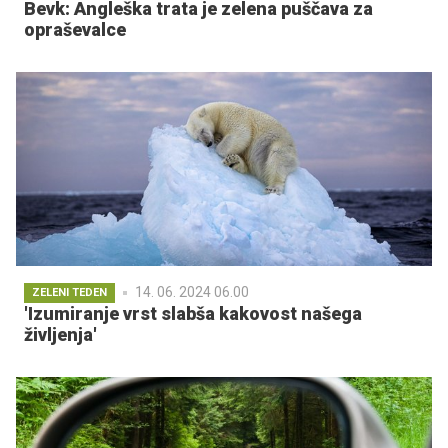
Bevk: Angleška trata je zelena puščava za
opraševalce
14. 06. 2024 06.00
ZELENI TEDEN
'Izumiranje vrst slabša kakovost našega
življenja'