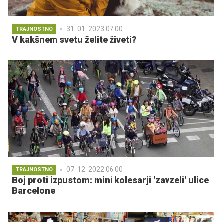
31. 01. 2023 07.00
TRAJNOSTNO
V kakšnem svetu želite živeti?
07. 12. 2022 06.00
TRAJNOSTNO
Boj proti izpustom: mini kolesarji 'zavzeli' ulice
Barcelone