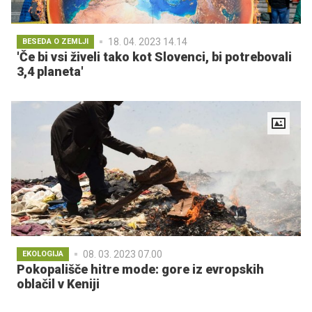
18. 04. 2023 14.14
BESEDA O ZEMLJI
'Če bi vsi živeli tako kot Slovenci, bi potrebovali
3,4 planeta'
08. 03. 2023 07.00
EKOLOGIJA
Pokopališče hitre mode: gore iz evropskih
oblačil v Keniji