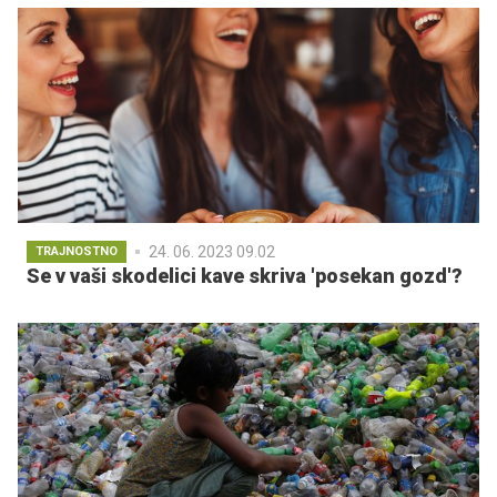
24. 06. 2023 09.02
TRAJNOSTNO
Se v vaši skodelici kave skriva 'posekan gozd'?