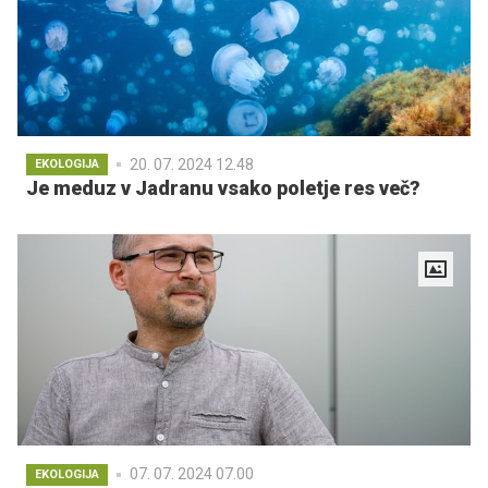
20. 07. 2024 12.48
EKOLOGIJA
Je meduz v Jadranu vsako poletje res več?
07. 07. 2024 07.00
EKOLOGIJA