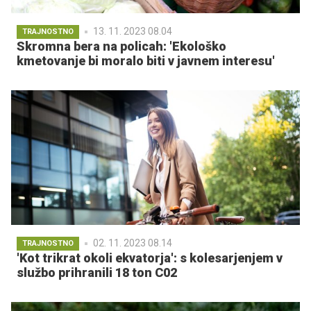
13. 11. 2023 08.04
TRAJNOSTNO
Skromna bera na policah: 'Ekološko
kmetovanje bi moralo biti v javnem interesu'
02. 11. 2023 08.14
TRAJNOSTNO
'Kot trikrat okoli ekvatorja': s kolesarjenjem v
službo prihranili 18 ton C02