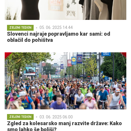
05. 06. 2025 14.44
ZELENI TEDEN
Slovenci najraje popravljamo kar sami: od
oblačil do pohištva
03. 06. 2025 06.00
ZELENI TEDEN
Zgled za kolesarsko manj razvite države: Kako
smo lahko še boljši?