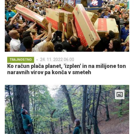
24. 11. 2022 06.00
TRAJNOSTNO
Ko račun plača planet, 'izplen' in na milijone ton
naravnih virov pa konča v smeteh