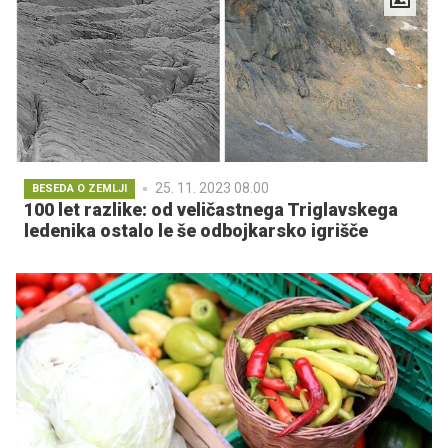
25. 11. 2023 08.00
BESEDA O ZEMLJI
100 let razlike: od veličastnega Triglavskega
ledenika ostalo le še odbojkarsko igrišče