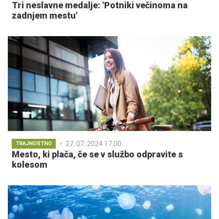
Tri neslavne medalje: 'Potniki večinoma na
zadnjem mestu'
27. 07. 2024 17.00
TRAJNOSTNO
Mesto, ki plača, če se v službo odpravite s
kolesom