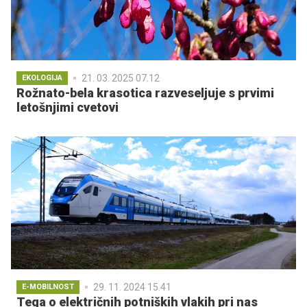
21. 03. 2025 07.12
EKOLOGIJA
Rožnato-bela krasotica razveseljuje s prvimi
letošnjimi cvetovi
29. 11. 2024 15.41
E-MOBILNOST
Tega o električnih potniških vlakih pri nas