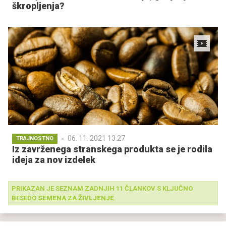
škropljenja?
06. 11. 2021 13.27
TRAJNOSTNO
Iz zavrženega stranskega produkta se je rodila
ideja za nov izdelek
PRIKAZAN JE SEZNAM ZADNJIH 11 ČLANKOV S KLJUČNO
BESEDO
SEMENA ZA ŽIVLJENJE
.