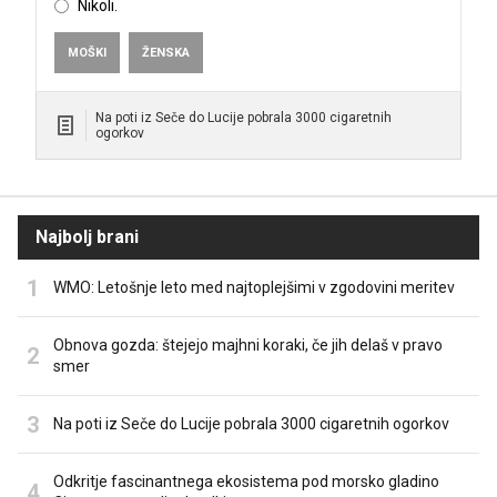
Nikoli.
MOŠKI
ŽENSKA
Na poti iz Seče do Lucije pobrala 3000 cigaretnih
ogorkov
Najbolj brani
WMO: Letošnje leto med najtoplejšimi v zgodovini meritev
Obnova gozda: štejejo majhni koraki, če jih delaš v pravo
smer
Na poti iz Seče do Lucije pobrala 3000 cigaretnih ogorkov
Odkritje fascinantnega ekosistema pod morsko gladino