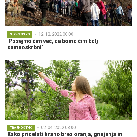
12. 12. 2022 06.00
SLOVENSKO
'Posejmo čim več, da bomo čim bolj
samooskrbni'
02. 04. 2022 08.00
TRAJNOSTNO
Kako pridelati hrano brez oranja, gnojenja in