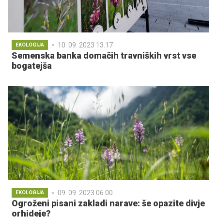
10. 09. 2023 13.17
EKOLOGIJA
Semenska banka domačih travniških vrst vse
bogatejša
09. 09. 2023 06.00
EKOLOGIJA
Ogroženi pisani zakladi narave: še opazite divje
orhideje?