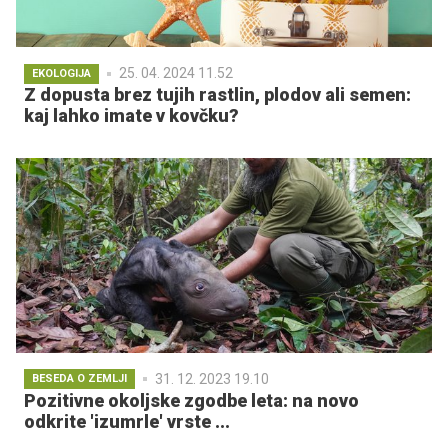
25. 04. 2024 11.52
EKOLOGIJA
Z dopusta brez tujih rastlin, plodov ali semen:
kaj lahko imate v kovčku?
31. 12. 2023 19.10
BESEDA O ZEMLJI
Pozitivne okoljske zgodbe leta: na novo
odkrite 'izumrle' vrste ...