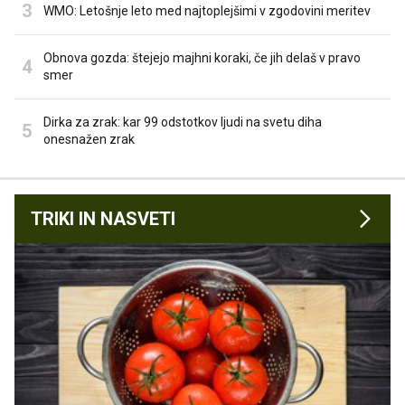
WMO: Letošnje leto med najtoplejšimi v zgodovini meritev
Obnova gozda: štejejo majhni koraki, če jih delaš v pravo
smer
Dirka za zrak: kar 99 odstotkov ljudi na svetu diha
onesnažen zrak
TRIKI IN NASVETI