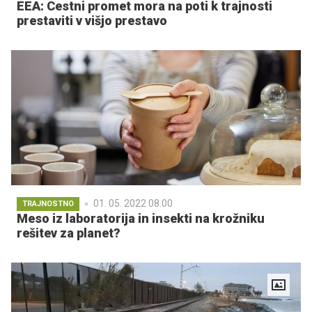
EEA: Cestni promet mora na poti k trajnosti
prestaviti v višjo prestavo
01. 05. 2022 08.00
TRAJNOSTNO
Meso iz laboratorija in insekti na krožniku
rešitev za planet?