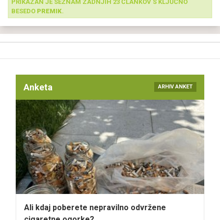
PRIKAZAN JE SEZNAM ZADNJIH 23 ČLANKOV S KLJUČNO
BESEDO
PREMIK
.
Anketa
ARHIV ANKET
Ali kdaj poberete nepravilno odvržene
cigaretne ogorke?