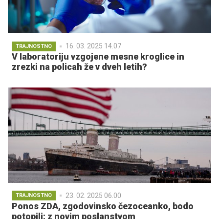
16. 03. 2025 14.07
TRAJNOSTNO
V laboratoriju vzgojene mesne kroglice in
zrezki na policah že v dveh letih?
23. 02. 2025 06.00
TRAJNOSTNO
Ponos ZDA, zgodovinsko čezoceanko, bodo
potopili: z novim poslanstvom