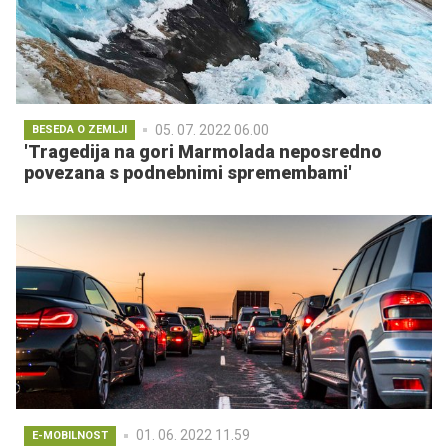
05. 07. 2022 06.00
BESEDA O ZEMLJI
'Tragedija na gori Marmolada neposredno
povezana s podnebnimi spremembami'
01. 06. 2022 11.59
E-MOBILNOST