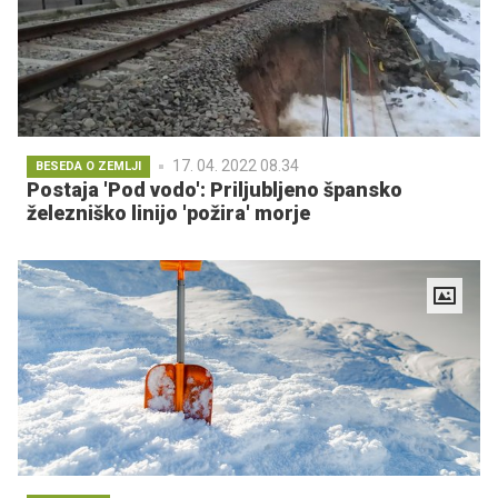
17. 04. 2022 08.34
BESEDA O ZEMLJI
Postaja 'Pod vodo': Priljubljeno špansko
železniško linijo 'požira' morje