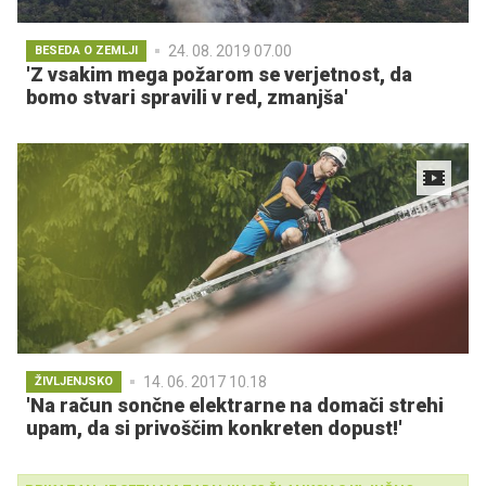
24. 08. 2019 07.00
BESEDA O ZEMLJI
'Z vsakim mega požarom se verjetnost, da
bomo stvari spravili v red, zmanjša'
14. 06. 2017 10.18
ŽIVLJENJSKO
'Na račun sončne elektrarne na domači strehi
upam, da si privoščim konkreten dopust!'