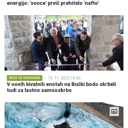
energijo: 'sonce' prvič prehitelo 'nafto'
15. 11. 2022 16.00
MIZA ZA VSAKOGAR
V novih bivalnih enotah na Bučki bodo skrbeli
tudi za lastno samooskrbo