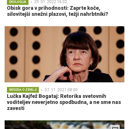
29. 01. 2022 16.02
EKOLOGIJA
Obisk gora v prihodnosti: Zaprte koče,
silovitejši snežni plazovi, težji nahrbtniki?
07. 11. 2021 08.00
BESEDA O ZEMLJI
Lučka Kajfež Bogataj: Retorika svetovnih
voditeljev neverjetno spodbudna, a ne sme nas
zavesti