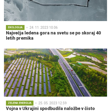
24. 11. 2023 10.06
EKOLOGIJA
Največja ledena gora na svetu se po skoraj 40
letih premika
25. 05. 2023 12.59
ZELENA ENERGIJA
Vojna v Ukrajini spodbudila naložbe v čisto