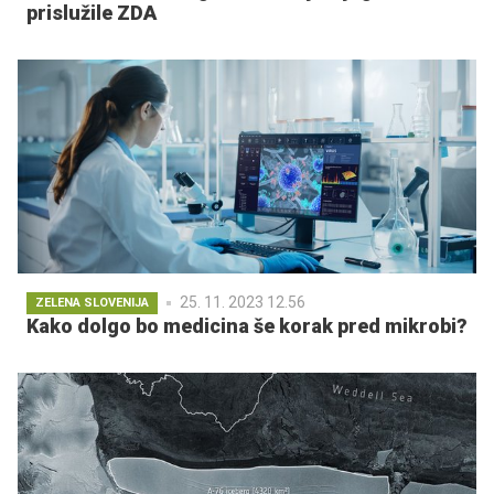
prislužile ZDA
25. 11. 2023 12.56
ZELENA SLOVENIJA
Kako dolgo bo medicina še korak pred mikrobi?