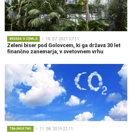
18. 07. 2021 07.11
BESEDA O ZEMLJI
Zeleni biser pod Golovcem, ki ga država 30 let
finančno zanemarja, v svetovnem vrhu
11. 08. 2019 22.11
TRAJNOSTNO