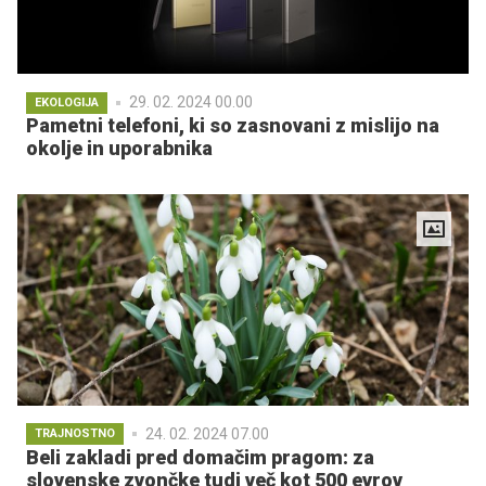
29. 02. 2024 00.00
EKOLOGIJA
Pametni telefoni, ki so zasnovani z mislijo na
okolje in uporabnika
24. 02. 2024 07.00
TRAJNOSTNO
Beli zakladi pred domačim pragom: za
slovenske zvončke tudi več kot 500 evrov