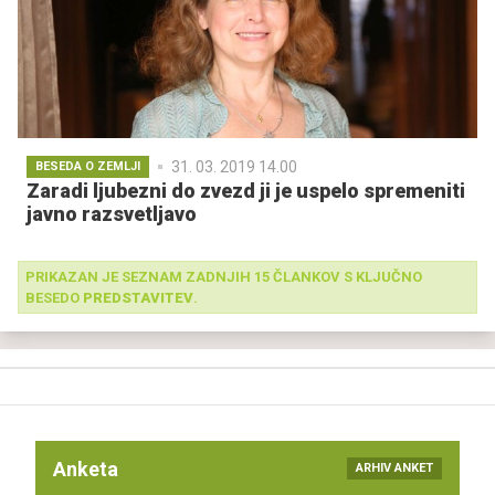
31. 03. 2019 14.00
BESEDA O ZEMLJI
Zaradi ljubezni do zvezd ji je uspelo spremeniti
javno razsvetljavo
PRIKAZAN JE SEZNAM ZADNJIH 15 ČLANKOV S KLJUČNO
BESEDO
PREDSTAVITEV
.
Anketa
ARHIV ANKET