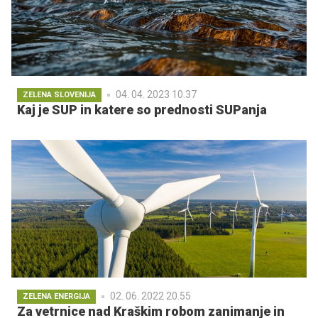
04. 04. 2023 10.37
ZELENA SLOVENIJA
Kaj je SUP in katere so prednosti SUPanja
02. 06. 2022 20.55
ZELENA ENERGIJA
Za vetrnice nad Kraškim robom zanimanje in