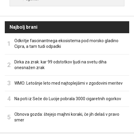
Najbolj brani
Odkritje fascinantnega ekosistema pod morsko gladino
Cipra, a tam tudi odpadki
Dirka za zrak: kar 99 odstotkov ljudi na svetu diha
onesnažen zrak
WMO: Letošnje leto med najtoplejšimi v zgodovini meritev
Na poti iz Seče do Lucije pobrala 3000 cigaretnih ogorkov
Obnova gozda: štejejo majhni koraki, če jih delaš v pravo
smer