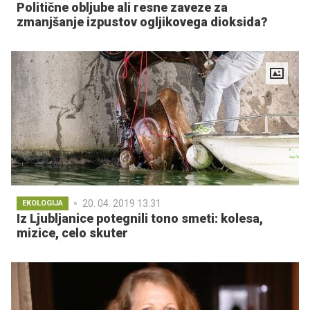
Politične obljube ali resne zaveze za
zmanjšanje izpustov ogljikovega dioksida?
20. 04. 2019 13.31
EKOLOGIJA
Iz Ljubljanice potegnili tono smeti: kolesa,
mizice, celo skuter