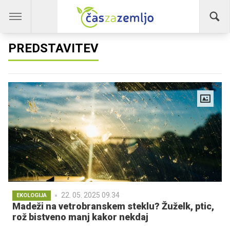
PREDSTAVITEV
22. 05. 2025 09.34
EKOLOGIJA
Madeži na vetrobranskem steklu? Žuželk, ptic,
rož bistveno manj kakor nekdaj