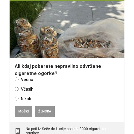
Ali kdaj poberete nepravilno odvržene
cigaretne ogorke?
Vedno.
Včasih.
Nikoli.
MOŠKI
ŽENSKA
Na poti iz Seče do Lucije pobrala 3000 cigaretnih
ogorkov