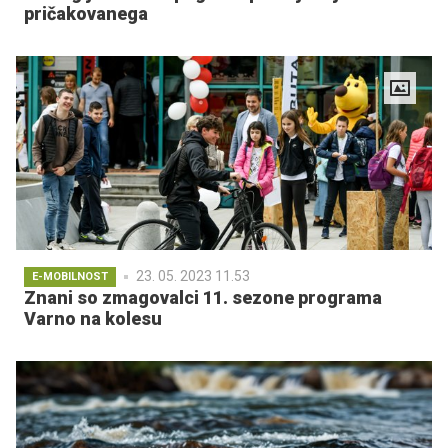
pričakovanega
23. 05. 2023 11.53
E-MOBILNOST
Znani so zmagovalci 11. sezone programa
Varno na kolesu