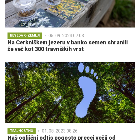
05. 09. 2023 07.03
BESEDA O ZEMLJI
Na Cerkniškem jezeru v banko semen shranili
že več kot 300 travniških vrst
01. 08. 2023 08.26
TRAJNOSTNO
Naš ogljični odtis pogosto precej večji od