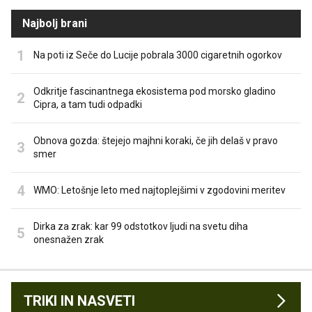
Najbolj brani
Na poti iz Seče do Lucije pobrala 3000 cigaretnih ogorkov
Odkritje fascinantnega ekosistema pod morsko gladino
Cipra, a tam tudi odpadki
Obnova gozda: štejejo majhni koraki, če jih delaš v pravo
smer
WMO: Letošnje leto med najtoplejšimi v zgodovini meritev
Dirka za zrak: kar 99 odstotkov ljudi na svetu diha
onesnažen zrak
TRIKI IN NASVETI