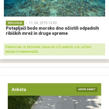
11. 06. 2019 13.43
EKOLOGIJA
Potapljači bodo morsko dno očistili odpadnih
ribiških mrež in druge opreme
PRIKAZAN JE SEZNAM ZADNJIH 3 ČLANKOV S KLJUČNO
BESEDO
POKROVAČE
.
Anketa
ARHIV ANKET