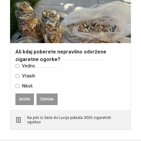
Ali kdaj poberete nepravilno odvržene
cigaretne ogorke?
Vedno.
Včasih.
Nikoli.
MOŠKI
ŽENSKA
Na poti iz Seče do Lucije pobrala 3000 cigaretnih
ogorkov