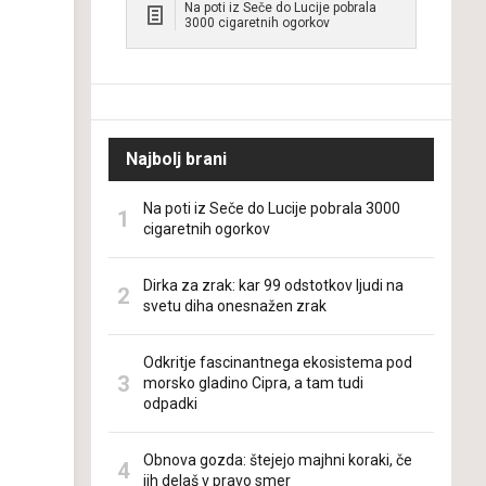
Na poti iz Seče do Lucije pobrala
3000 cigaretnih ogorkov
Najbolj brani
Na poti iz Seče do Lucije pobrala 3000
cigaretnih ogorkov
Dirka za zrak: kar 99 odstotkov ljudi na
svetu diha onesnažen zrak
Odkritje fascinantnega ekosistema pod
morsko gladino Cipra, a tam tudi
odpadki
Obnova gozda: štejejo majhni koraki, če
jih delaš v pravo smer