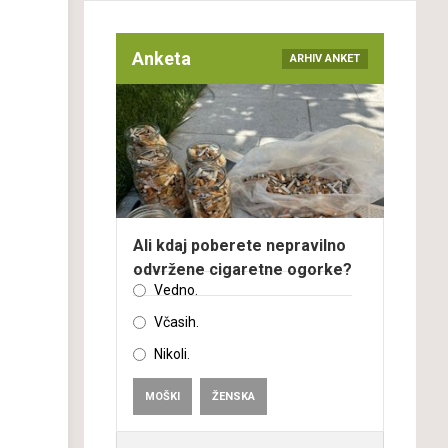
Anketa
ARHIV ANKET
Ali kdaj poberete nepravilno
odvržene cigaretne ogorke?
Vedno.
Včasih.
Nikoli.
MOŠKI
ŽENSKA