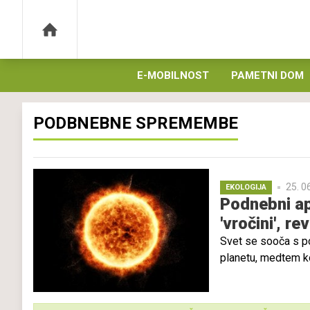
E-MOBILNOST
PAMETNI DOM
PODBNEBNE SPREMEMBE
25. 0
EKOLOGIJA
Podnebni ap
'vročini', rev
Svet se sooča s po
planetu, medtem ko
posebni poročevale
Podnebne spremembe