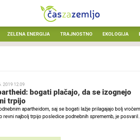
ZELENA ENERGIJA
TRAJNOSTNO
EKOLOGIJA
6. 2019 12.09
artheid: bogati plačajo, da se izognejo
ni trpijo
dnebnim apartheidom, saj se bogati lažje prilagajajo bolj vroče
 revni najbolj trpijo posledice podnebnih sprememb, je posvaril
c ZN za izredno revščino in človekove pravice Philip Alston.
 bi lahko izbrisale desetletja napredka, je opozoril v poročilu