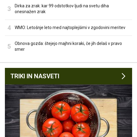
Dirka za zrak: kar 99 odstotkov ljudi na svetu diha
onesnažen zrak
WMO: Letošnje leto med najtoplejšimi v zgodovini meritev
Obnova gozda: štejejo majhni koraki, če jih delaš v pravo
smer
TRIKI IN NASVETI