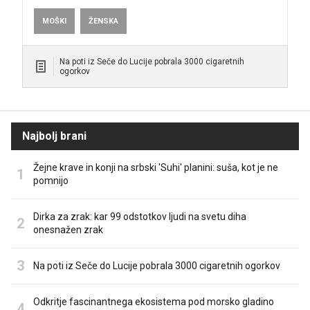
MOŠKI
ŽENSKA
Na poti iz Seče do Lucije pobrala 3000 cigaretnih
ogorkov
Najbolj brani
Žejne krave in konji na srbski 'Suhi' planini: suša, kot je ne
pomnijo
Dirka za zrak: kar 99 odstotkov ljudi na svetu diha
onesnažen zrak
Na poti iz Seče do Lucije pobrala 3000 cigaretnih ogorkov
Odkritje fascinantnega ekosistema pod morsko gladino