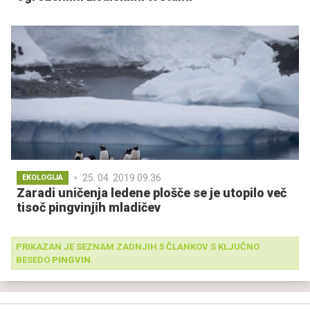
25. 04. 2019 09.36
EKOLOGIJA
Zaradi uničenja ledene plošče se je utopilo več
tisoč pingvinjih mladičev
PRIKAZAN JE SEZNAM ZADNJIH 5 ČLANKOV S KLJUČNO
BESEDO
PINGVIN
.