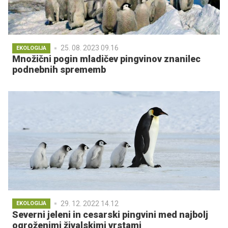
25. 08. 2023 09.16
EKOLOGIJA
Množični pogin mladičev pingvinov znanilec
podnebnih sprememb
29. 12. 2022 14.12
EKOLOGIJA
Severni jeleni in cesarski pingvini med najbolj
ogroženimi živalskimi vrstami