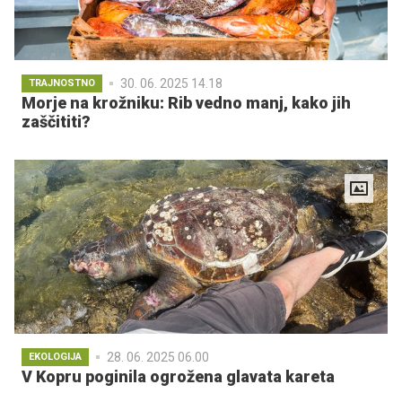
30. 06. 2025 14.18
TRAJNOSTNO
Morje na krožniku: Rib vedno manj, kako jih
zaščititi?
28. 06. 2025 06.00
EKOLOGIJA
V Kopru poginila ogrožena glavata kareta