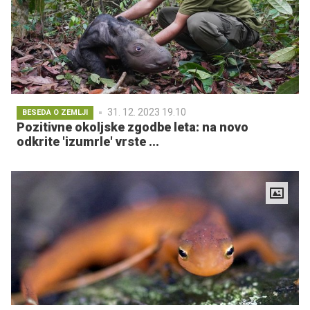
31. 12. 2023 19.10
BESEDA O ZEMLJI
Pozitivne okoljske zgodbe leta: na novo
odkrite 'izumrle' vrste ...