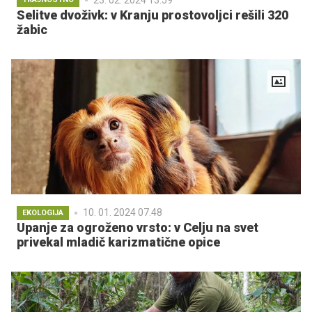
Selitve dvoživk: v Kranju prostovoljci rešili 320
žabic
10. 01. 2024 07.48
EKOLOGIJA
Upanje za ogroženo vrsto: v Celju na svet
privekal mladič karizmatične opice