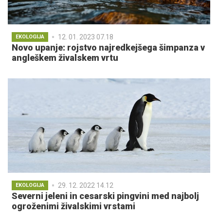
12. 01. 2023 07.18
EKOLOGIJA
Novo upanje: rojstvo najredkejšega šimpanza v
angleškem živalskem vrtu
29. 12. 2022 14.12
EKOLOGIJA
Severni jeleni in cesarski pingvini med najbolj
ogroženimi živalskimi vrstami