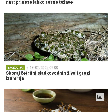
nas: prinese lahko resne težave
13. 01. 2025 06.00
EKOLOGIJA
Skoraj četrtini sladkovodnih živali grozi
izumrtje