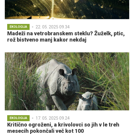
22. 05. 2025 09.34
EKOLOGIJA
Madeži na vetrobranskem steklu? Žuželk, ptic,
rož bistveno manj kakor nekdaj
17. 05. 2025 09.24
EKOLOGIJA
Kritično ogroženi, a krivolovci so jih v le treh
mesecih pokončali več kot 100