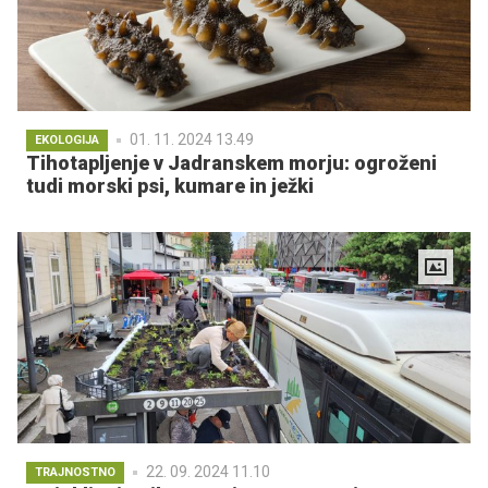
01. 11. 2024 13.49
EKOLOGIJA
Tihotapljenje v Jadranskem morju: ogroženi
tudi morski psi, kumare in ježki
22. 09. 2024 11.10
TRAJNOSTNO