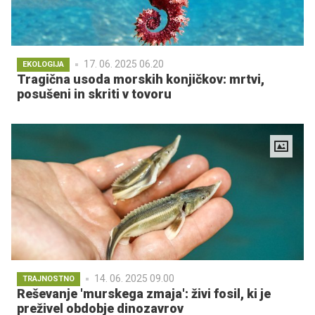
17. 06. 2025 06.20
EKOLOGIJA
Tragična usoda morskih konjičkov: mrtvi,
posušeni in skriti v tovoru
14. 06. 2025 09.00
TRAJNOSTNO
Reševanje 'murskega zmaja': živi fosil, ki je
preživel obdobje dinozavrov