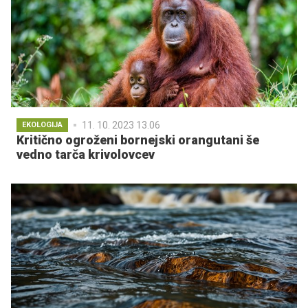
11. 10. 2023 13.06
EKOLOGIJA
Kritično ogroženi bornejski orangutani še
vedno tarča krivolovcev