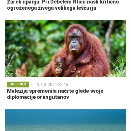
Žarek upanja: Pri Debelem Rtiču našli kritično
ogroženega živega velikega leščurja
19. 08. 2024 23.45
EKOLOGIJA
Malezija spremenila načrte glede svoje
diplomacije orangutanov