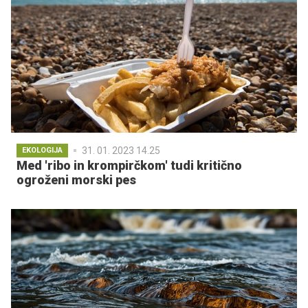
31. 01. 2023 14.25
EKOLOGIJA
Med 'ribo in krompirčkom' tudi kritično
ogroženi morski pes