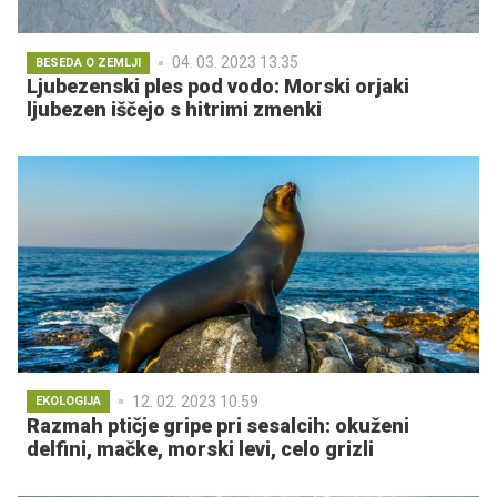
04. 03. 2023 13.35
BESEDA O ZEMLJI
Ljubezenski ples pod vodo: Morski orjaki
ljubezen iščejo s hitrimi zmenki
12. 02. 2023 10.59
EKOLOGIJA
Razmah ptičje gripe pri sesalcih: okuženi
delfini, mačke, morski levi, celo grizli