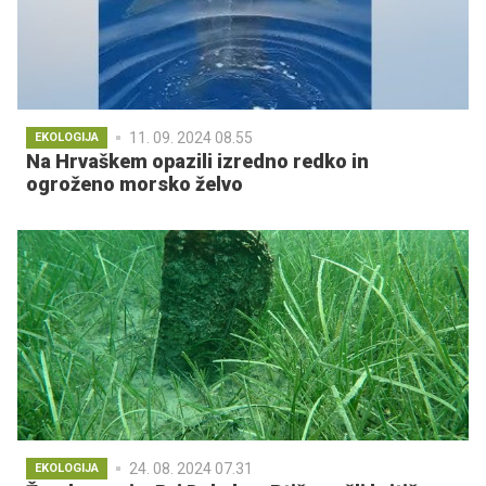
11. 09. 2024 08.55
EKOLOGIJA
Na Hrvaškem opazili izredno redko in
ogroženo morsko želvo
24. 08. 2024 07.31
EKOLOGIJA