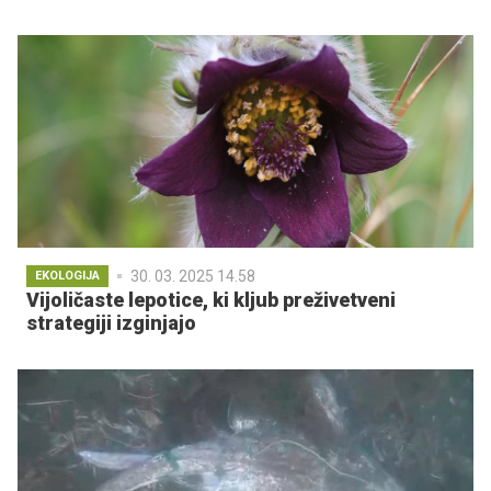
30. 03. 2025 14.58
EKOLOGIJA
Vijoličaste lepotice, ki kljub preživetveni
strategiji izginjajo