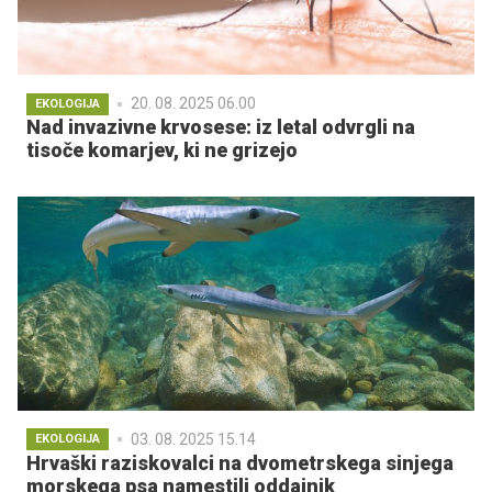
20. 08. 2025 06.00
EKOLOGIJA
Nad invazivne krvosese: iz letal odvrgli na
tisoče komarjev, ki ne grizejo
03. 08. 2025 15.14
EKOLOGIJA
Hrvaški raziskovalci na dvometrskega sinjega
morskega psa namestili oddajnik