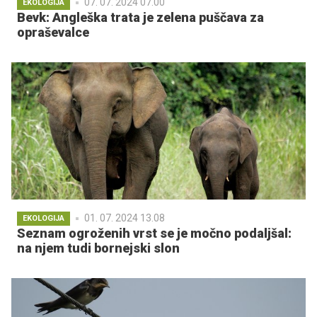
07. 07. 2024 07.00
EKOLOGIJA
Bevk: Angleška trata je zelena puščava za
opraševalce
01. 07. 2024 13.08
EKOLOGIJA
Seznam ogroženih vrst se je močno podaljšal:
na njem tudi bornejski slon