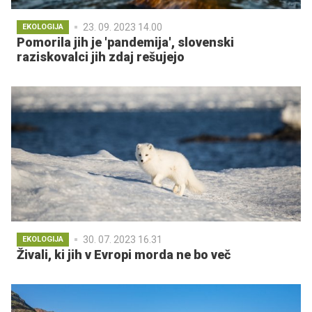
23. 09. 2023 14.00
EKOLOGIJA
Pomorila jih je 'pandemija', slovenski
raziskovalci jih zdaj rešujejo
30. 07. 2023 16.31
EKOLOGIJA
Živali, ki jih v Evropi morda ne bo več