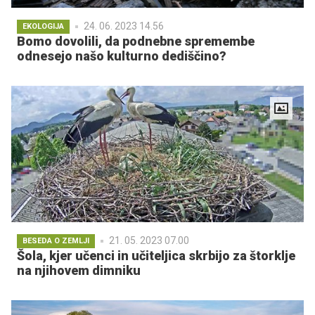
24. 06. 2023 14.56
EKOLOGIJA
Bomo dovolili, da podnebne spremembe
odnesejo našo kulturno dediščino?
21. 05. 2023 07.00
BESEDA O ZEMLJI
Šola, kjer učenci in učiteljica skrbijo za štorklje
na njihovem dimniku