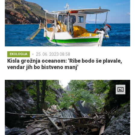
25. 06. 2023 08.58
EKOLOGIJA
Kisla grožnja oceanom: 'Ribe bodo še plavale,
vendar jih bo bistveno manj'