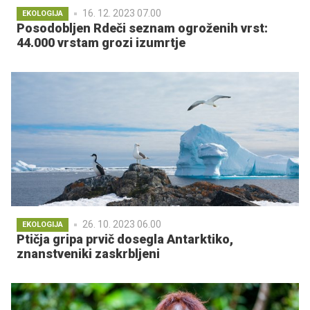
16. 12. 2023 07.00
EKOLOGIJA
Posodobljen Rdeči seznam ogroženih vrst:
44.000 vrstam grozi izumrtje
26. 10. 2023 06.00
EKOLOGIJA
Ptičja gripa prvič dosegla Antarktiko,
znanstveniki zaskrbljeni