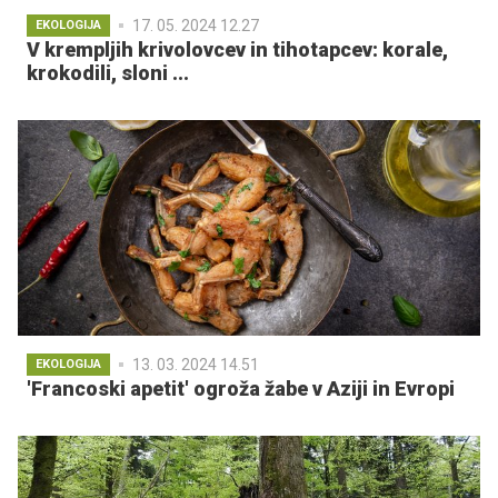
17. 05. 2024 12.27
EKOLOGIJA
V krempljih krivolovcev in tihotapcev: korale,
krokodili, sloni ...
13. 03. 2024 14.51
EKOLOGIJA
'Francoski apetit' ogroža žabe v Aziji in Evropi