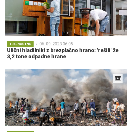
06. 09. 2023 06.05
TRAJNOSTNO
Ulični hladilniki z brezplačno hrano: 'rešili' že
3,2 tone odpadne hrane