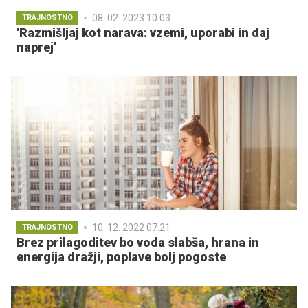
08. 02. 2023 10.03
TRAJNOSTNO
'Razmišljaj kot narava: vzemi, uporabi in daj
naprej'
10. 12. 2022 07.21
TRAJNOSTNO
Brez prilagoditev bo voda slabša, hrana in
energija dražji, poplave bolj pogoste