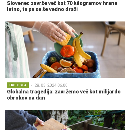
Slovenec zavrže več kot 70 kilogramov hrane
letno, ta pa se še vedno draži
28. 03. 2024 06.00
EKOLOGIJA
Globalna tragedija: zavržemo več kot milijardo
obrokov na dan