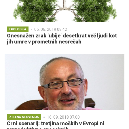
05. 06. 2019 08.42
EKOLOGIJA
Onesnažen zrak 'ubije' desetkrat več ljudi kot
jih umre v prometnih nesrečah
16. 09. 2018 07.00
ZELENA SLOVENIJA
Črni scenarij: tretjina moških v Evropi ni