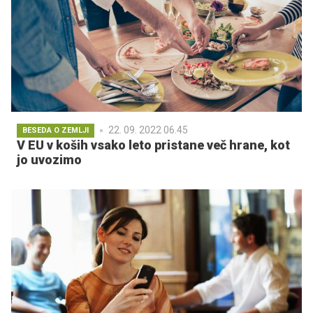
22. 09. 2022 06.45
BESEDA O ZEMLJI
V EU v koših vsako leto pristane več hrane, kot
jo uvozimo