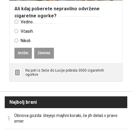
Ali kdaj poberete nepravilno odvržene
cigaretne ogorke?
Vedno.
Včasih.
Nikoli.
MOŠKI
ŽENSKA
Na poti iz Seče do Lucije pobrala 3000 cigaretnih
ogorkov
Najbolj brani
Obnova gozda: štejejo majhni koraki, če jih delaš v pravo
smer