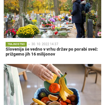
30. 10. 2022 14.37
TRAJNOSTNO
Slovenija še vedno v vrhu držav po porabi sveč:
prižgemo jih 16 milijonov