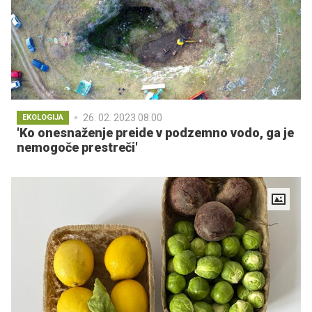
26. 02. 2023 08.00
EKOLOGIJA
'Ko onesnaženje preide v podzemno vodo, ga je
nemogoče prestreči'