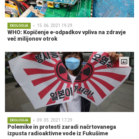
15. 06. 2021 19.29
EKOLOGIJA
WHO: Kopičenje e-odpadkov vpliva na zdravje
več milijonov otrok
09. 05. 2021 17.29
EKOLOGIJA
Polemike in protesti zaradi načrtovanega
izpusta radioaktivne vode iz Fukušime