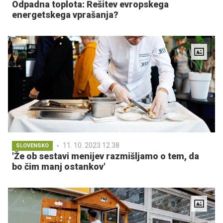
Odpadna toplota: Rešitev evropskega
energetskega vprašanja?
11. 10. 2023 12.38
SLOVENSKO
'Že ob sestavi menijev razmišljamo o tem, da
bo čim manj ostankov'