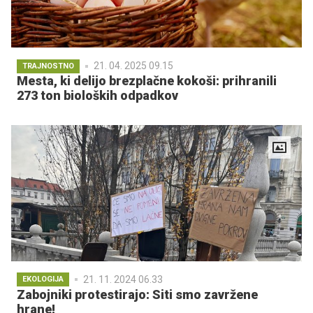
21. 04. 2025 09.15
TRAJNOSTNO
Mesta, ki delijo brezplačne kokoši: prihranili
273 ton bioloških odpadkov
21. 11. 2024 06.33
EKOLOGIJA
Zabojniki protestirajo: Siti smo zavržene
hrane!