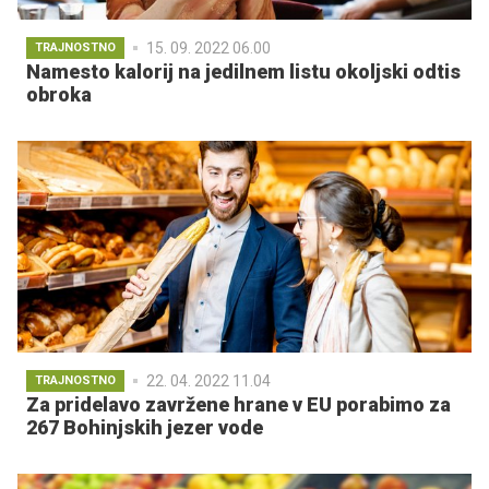
15. 09. 2022 06.00
TRAJNOSTNO
Namesto kalorij na jedilnem listu okoljski odtis
obroka
22. 04. 2022 11.04
TRAJNOSTNO
Za pridelavo zavržene hrane v EU porabimo za
267 Bohinjskih jezer vode