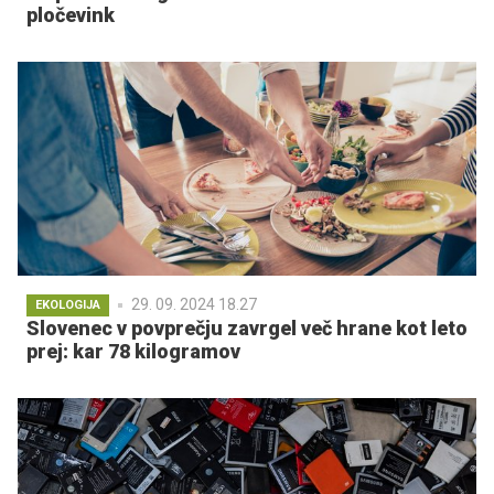
pločevink
29. 09. 2024 18.27
EKOLOGIJA
Slovenec v povprečju zavrgel več hrane kot leto
prej: kar 78 kilogramov