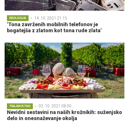
14. 10. 2021 21.15
EKOLOGIJA
'Tona zavrženih mobilnih telefonov je
bogatejša z zlatom kot tona rude zlata'
03. 10. 2021 08.00
TRAJNOSTNO
Nevidni sestavini na naših krožnikih: suženjsko
delo in onesnaževanje okolja