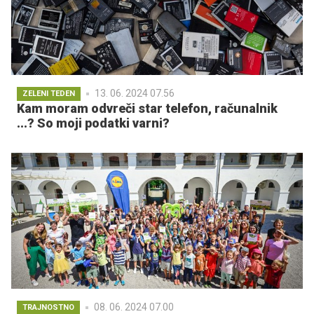
13. 06. 2024 07.56
ZELENI TEDEN
Kam moram odvreči star telefon, računalnik
...? So moji podatki varni?
08. 06. 2024 07.00
TRAJNOSTNO