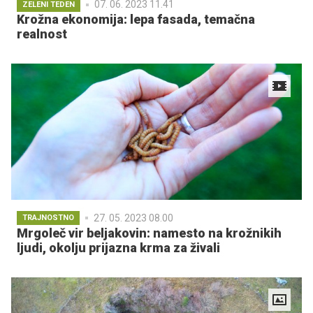
07. 06. 2023 11.41
ZELENI TEDEN
Krožna ekonomija: lepa fasada, temačna
realnost
27. 05. 2023 08.00
TRAJNOSTNO
Mrgoleč vir beljakovin: namesto na krožnikih
ljudi, okolju prijazna krma za živali