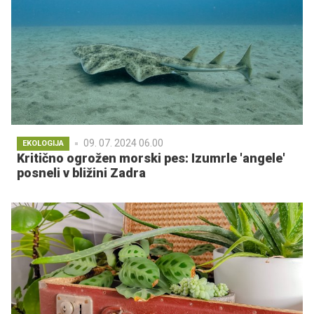
09. 07. 2024 06.00
EKOLOGIJA
Kritično ogrožen morski pes: Izumrle 'angele'
posneli v bližini Zadra