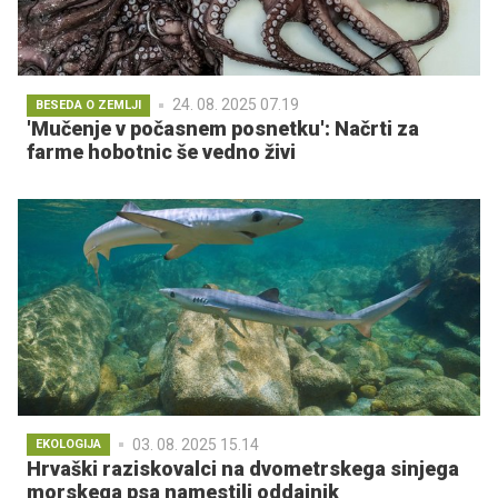
24. 08. 2025 07.19
BESEDA O ZEMLJI
'Mučenje v počasnem posnetku': Načrti za
farme hobotnic še vedno živi
03. 08. 2025 15.14
EKOLOGIJA
Hrvaški raziskovalci na dvometrskega sinjega
morskega psa namestili oddajnik