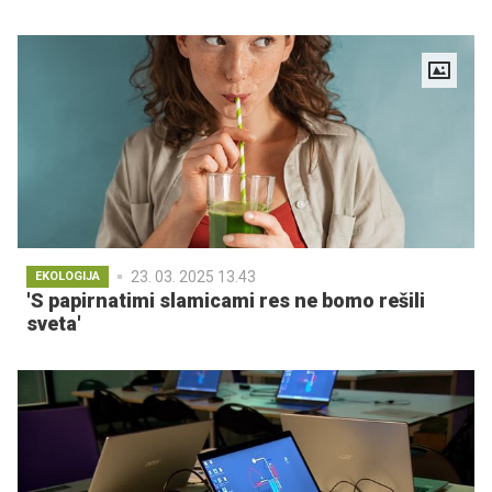
23. 03. 2025 13.43
EKOLOGIJA
'S papirnatimi slamicami res ne bomo rešili
sveta'