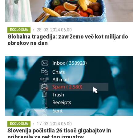
28. 03. 2024 06.00
EKOLOGIJA
Globalna tragedija: zavržemo več kot milijardo
obrokov na dan
17. 03. 2024 06.00
EKOLOGIJA
Slovenija počistila 26 tisoč gigabajtov in
prihranila za pet ton izpustov