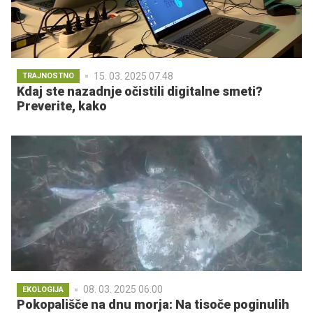
15. 03. 2025 07.48
TRAJNOSTNO
Kdaj ste nazadnje očistili digitalne smeti?
Preverite, kako
08. 03. 2025 06.00
EKOLOGIJA
Pokopališče na dnu morja: Na tisoče poginulih