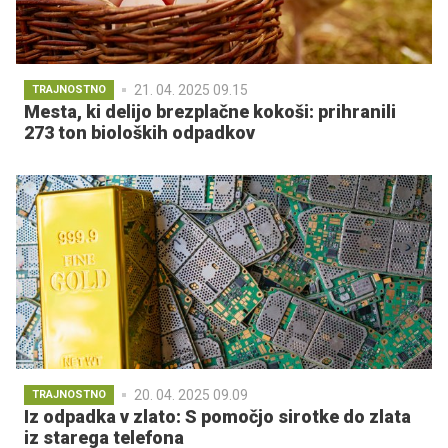
21. 04. 2025 09.15
TRAJNOSTNO
Mesta, ki delijo brezplačne kokoši: prihranili
273 ton bioloških odpadkov
20. 04. 2025 09.09
TRAJNOSTNO
Iz odpadka v zlato: S pomočjo sirotke do zlata
iz starega telefona