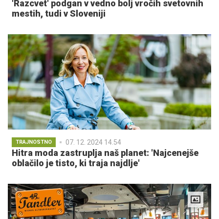
'Razcvet' podgan v vedno bolj vročih svetovnih
mestih, tudi v Sloveniji
07. 12. 2024 14.54
TRAJNOSTNO
Hitra moda zastruplja naš planet: 'Najcenejše
oblačilo je tisto, ki traja najdlje'