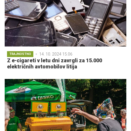
14. 10. 2024 15.06
TRAJNOSTNO
Z e-cigareti v letu dni zavrgli za 15.000
električnih avtomobilov litija