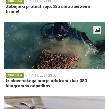
21. 11. 2024 06.33
EKOLOGIJA
Zabojniki protestirajo: Siti smo zavržene
hrane!
17. 11. 2024 23.03
EKOLOGIJA
Iz slovenskega morja odstranili kar 380
kilogramov odpadkov