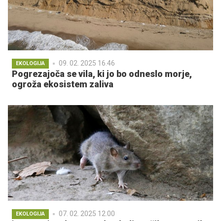
09. 02. 2025 16.46
EKOLOGIJA
Pogrezajoča se vila, ki jo bo odneslo morje,
ogroža ekosistem zaliva
07. 02. 2025 12.00
EKOLOGIJA