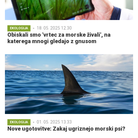
18. 05. 2025 12.30
EKOLOGIJA
Obiskali smo 'vrtec za morske živali', na
katerega mnogi gledajo z gnusom
01. 05. 2025 13.33
EKOLOGIJA
Nove ugotovitve: Zakaj ugriznejo morski psi?