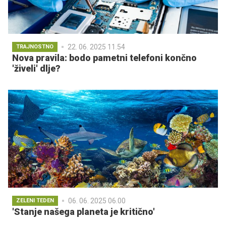
22. 06. 2025 11.54
TRAJNOSTNO
Nova pravila: bodo pametni telefoni končno
'živeli' dlje?
06. 06. 2025 06.00
ZELENI TEDEN
'Stanje našega planeta je kritično'