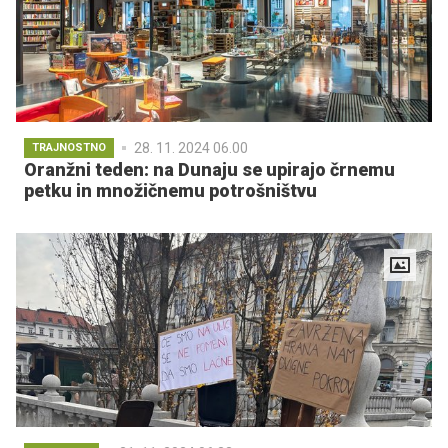
28. 11. 2024 06.00
TRAJNOSTNO
Oranžni teden: na Dunaju se upirajo črnemu
petku in množičnemu potrošništvu