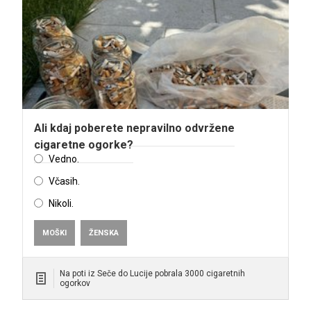
Ali kdaj poberete nepravilno odvržene
cigaretne ogorke?
Vedno.
Včasih.
Nikoli.
MOŠKI
ŽENSKA
Na poti iz Seče do Lucije pobrala 3000 cigaretnih
ogorkov