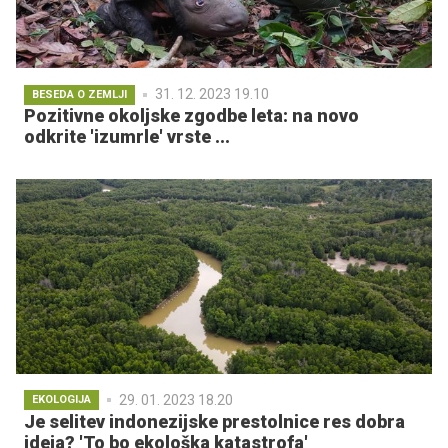
31. 12. 2023 19.10
BESEDA O ZEMLJI
Pozitivne okoljske zgodbe leta: na novo
odkrite 'izumrle' vrste ...
29. 01. 2023 18.20
EKOLOGIJA
Je selitev indonezijske prestolnice res dobra
ideja? 'To bo ekološka katastrofa'