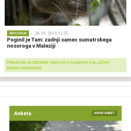
28. 05. 2019 12.35
EKOLOGIJA
Poginil je Tam: zadnji samec sumatrskega
nosoroga v Maleziji
PRIKAZAN JE SEZNAM ZADNJIH 6 ČLANKOV S KLJUČNO
BESEDO
NOSOROG
.
Anketa
ARHIV ANKET