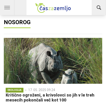
NOSOROG
17. 05. 2025 09.24
EKOLOGIJA
Kritično ogroženi, a krivolovci so jih v le treh
mesecih pokončali več kot 100