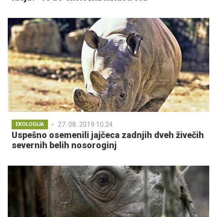
27. 08. 2019 10.24
EKOLOGIJA
Uspešno osemenili jajčeca zadnjih dveh živečih
severnih belih nosoroginj