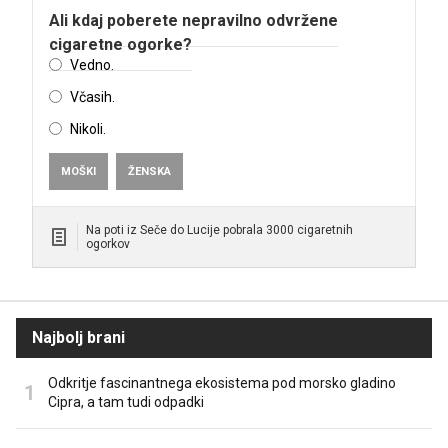
Ali kdaj poberete nepravilno odvržene
cigaretne ogorke?
Vedno.
Včasih.
Nikoli.
MOŠKI
ŽENSKA
Na poti iz Seče do Lucije pobrala 3000 cigaretnih
ogorkov
Najbolj brani
Odkritje fascinantnega ekosistema pod morsko gladino
Cipra, a tam tudi odpadki