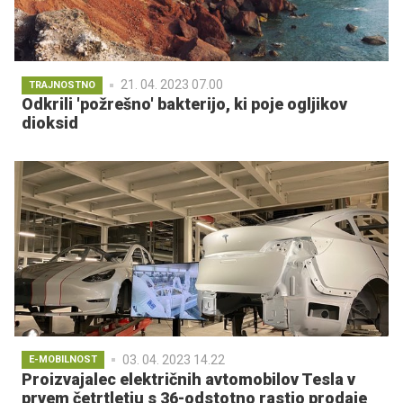
21. 04. 2023 07.00
TRAJNOSTNO
Odkrili 'požrešno' bakterijo, ki poje ogljikov
dioksid
03. 04. 2023 14.22
E-MOBILNOST
Proizvajalec električnih avtomobilov Tesla v
prvem četrtletju s 36-odstotno rastjo prodaje