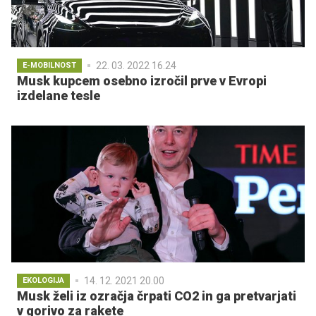
22. 03. 2022 16.24
E-MOBILNOST
Musk kupcem osebno izročil prve v Evropi
izdelane tesle
14. 12. 2021 20.00
EKOLOGIJA
Musk želi iz ozračja črpati CO2 in ga pretvarjati
v gorivo za rakete