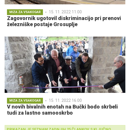
15. 11. 2022 11.00
MIZA ZA VSAKOGAR
Zagovornik ugotovil diskriminacijo pri prenovi
železniške postaje Grosuplje
15. 11. 2022 16.00
MIZA ZA VSAKOGAR
V novih bivalnih enotah na Bučki bodo skrbeli
tudi za lastno samooskrbo
PRIKAZAN JE SEZNAM ZADNJIH 25 ČLANKOV S KLJUČNO