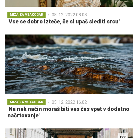
08. 12. 2022 08.08
MIZA ZA VSAKOGAR
'Vse se dobro izteče, če si upaš slediti srcu'
05. 12. 2022 16.02
MIZA ZA VSAKOGAR
'Na nek način moraš biti ves čas vpet v dodatno
načrtovanje'