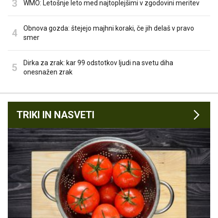
WMO: Letošnje leto med najtoplejšimi v zgodovini meritev
Obnova gozda: štejejo majhni koraki, če jih delaš v pravo
smer
Dirka za zrak: kar 99 odstotkov ljudi na svetu diha
onesnažen zrak
TRIKI IN NASVETI