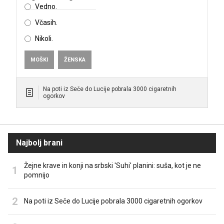
Vedno.
Včasih.
Nikoli.
MOŠKI
ŽENSKA
Na poti iz Seče do Lucije pobrala 3000 cigaretnih
ogorkov
Najbolj brani
Žejne krave in konji na srbski 'Suhi' planini: suša, kot je ne
pomnijo
Na poti iz Seče do Lucije pobrala 3000 cigaretnih ogorkov