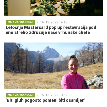
16. 12. 2022 14.19
MIZA ZA VSAKOGAR
Letošnja Mastercard pop up restavracija pod
eno streho združuje naše vrhunske chefe
15. 12. 2022 13.52
MIZA ZA VSAKOGAR
'Biti gluh pogosto pomeni biti osamljen'