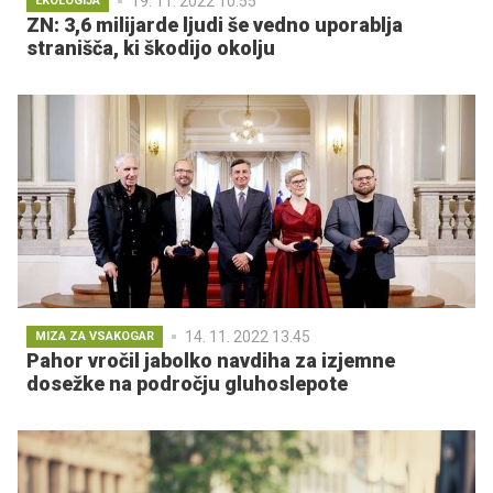
19. 11. 2022 10.55
EKOLOGIJA
ZN: 3,6 milijarde ljudi še vedno uporablja
stranišča, ki škodijo okolju
14. 11. 2022 13.45
MIZA ZA VSAKOGAR
Pahor vročil jabolko navdiha za izjemne
dosežke na področju gluhoslepote