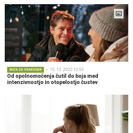
15. 12. 2022 12.55
MIZA ZA VSAKOGAR
Od opolnomočenja čutil do boja med
intenzivnostjo in otopelostjo čustev