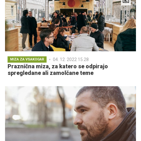
04. 12. 2022 15.28
MIZA ZA VSAKOGAR
Praznična miza, za katero se odpirajo
spregledane ali zamolčane teme