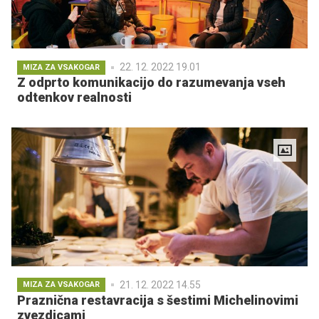
22. 12. 2022 19.01
MIZA ZA VSAKOGAR
Z odprto komunikacijo do razumevanja vseh
odtenkov realnosti
21. 12. 2022 14.55
MIZA ZA VSAKOGAR
Praznična restavracija s šestimi Michelinovimi
zvezdicami