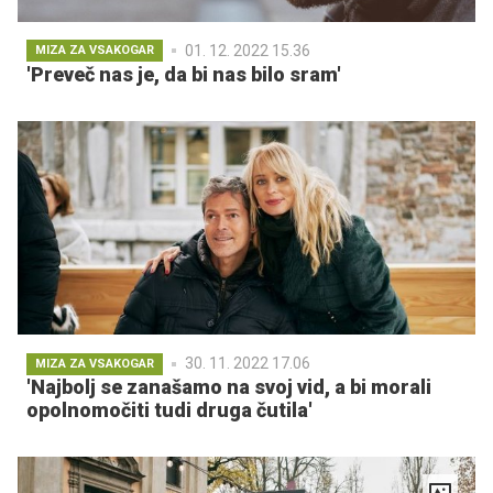
01. 12. 2022 15.36
MIZA ZA VSAKOGAR
'Preveč nas je, da bi nas bilo sram'
30. 11. 2022 17.06
MIZA ZA VSAKOGAR
'Najbolj se zanašamo na svoj vid, a bi morali
opolnomočiti tudi druga čutila'