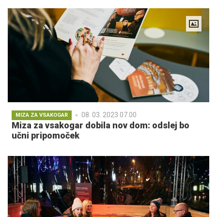
08. 03. 2023 07.00
MIZA ZA VSAKOGAR
Miza za vsakogar dobila nov dom: odslej bo
učni pripomoček